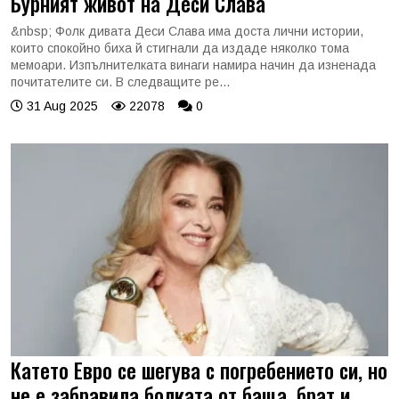
Бурният живот на Деси Слава
&nbsp; Фолк дивата Деси Слава има доста лични истории,
които спокойно биха й стигнали да издаде няколко тома
мемоари. Изпълнителката винаги намира начин да изненада
почитателите си. В следващите ре...
31 Aug 2025
22078
0
Катето Евро се шегува с погребението си, но
не е забравила болката от баща, брат и