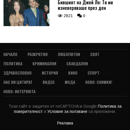
Бившият на Джей Ло: Тя ми
изневеряваше през ден
2821
0
НАЧАЛО
РАЗКРИТИЯ
ЛЮБОПИТНИ
СВЯТ
ПОЛИТИКА
КРИМИНАЛНИ
СКАНДАЛНИ
ЗДРАВОСЛОВНО
ИСТОРИЯ
КИНО
СПОРТ
НАС НИ ЦИТИРАТ
ВИДЕО
МОДА
НОВО: СНИМКИ!
НОВО: ИНТЕРВЮТА
Този сайт е защитен от reCAPTCHA и Google
Политика за
поверителност
и
Условия за ползване
са приложени.
Реклама