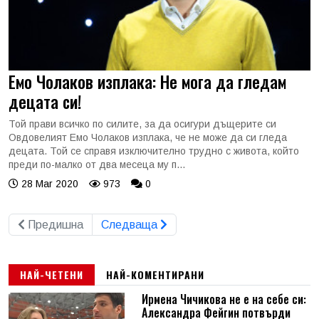
Емо Чолаков изплака: Не мога да гледам
децата си!
Той прави всичко по силите, за да осигури дъщерите си
Овдовелият Емо Чолаков изплака, че не може да си гледа
децата. Той се справя изключително трудно с живота, който
преди по-малко от два месеца му п...
28 Mar 2020
973
0
Предишна
Следваща
НАЙ-ЧЕТЕНИ
НАЙ-КОМЕНТИРАНИ
Ирмена Чичикова не е на себе си:
Александра Фейгин потвърди