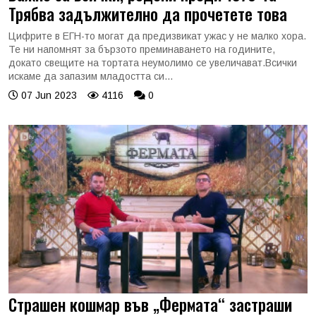
Трябва задължително да прочетете това
Цифрите в ЕГН-то могат да предизвикат ужас у не малко хора.
Те ни напомнят за бързото преминаването на годините,
докато свещите на тортата неумолимо се увеличават.Всички
искаме да запазим младостта си...
07 Jun 2023
4116
0
Страшен кошмар във „Фермата“ застраши