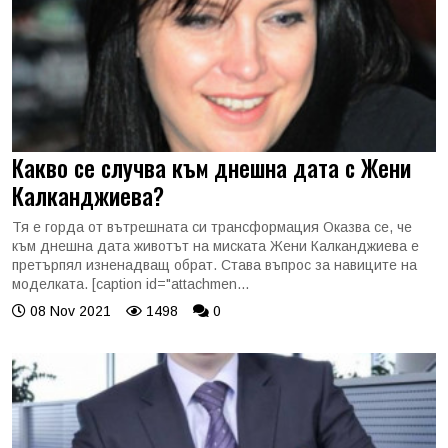
Какво се случва към днешна дата с Жени
Калканджиева?
Тя е горда от вътрешната си трансформация Оказва се, че
към днешна дата животът на миската Жени Калканджиева е
претърпял изненадващ обрат. Става въпрос за навиците на
моделката. [caption id="attachmen...
08 Nov 2021
1498
0