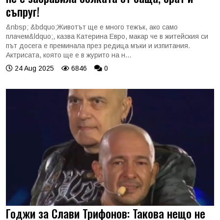
съпруг!
&nbsp; &bdquo;Животът ще е много тежък, ако само
плачем&ldquo;, казва Катерина Евро, макар че в житейския си
път досега е преминала през редица мъки и изпитания.
Актрисата, която ще е в журито на н...
24 Aug 2025
6846
0
Годжи за Слави Трифонов: Такова нещо не