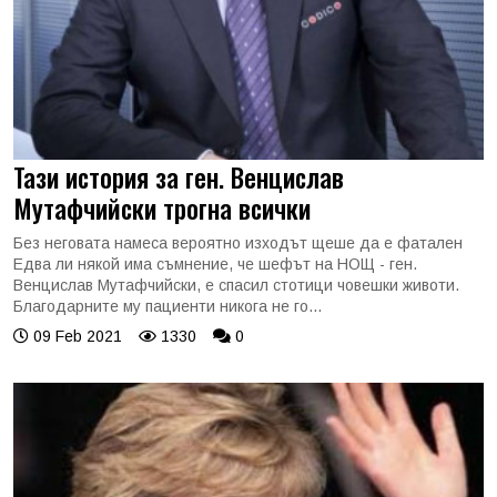
Тази история за ген. Венцислав
Мутафчийски трогна всички
Без неговата намеса вероятно изходът щеше да е фатален
Едва ли някой има съмнение, че шефът на НОЩ - ген.
Венцислав Мутафчийски, е спасил стотици човешки животи.
Благодарните му пациенти никога не го...
09 Feb 2021
1330
0