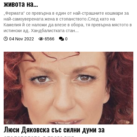
живота на...
„Фермата“ се превърна в един от най-страшните кошмари за
най-самоуверената жена в стопанството.След като на
Камелия й се наложи да влезе в обора, тя превърна мястото в
истински ад. Хандбалистката стан...
04 Nov 2022
6566
0
Люси Дяковска със силни думи за