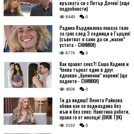
връзката си с Петър Дочев! (още
подробности)
8449
0
Радина Кърджилова показа тяло
за грях след 3 седмици в Гърция!
(съветват я само да си „махне“
устата - СНИМКИ)
6776
0
Как правят секс?! Сашо Кадиев и
Чоева търкат един в друг
еднакво „бременни“ кореми! (ще
паднете - СНИМКИ)
4606
0
Ти да видиш!! Венета Райкова
обяви как се подмладява без
мъж и без секс: Наистина работи,
правя го от месеци! (ВИЖ ТУК)
3192
0