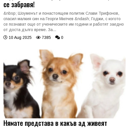
се забравя!
&nbsp; Шоуменът и понастоящем политик Слави Трифонов,
спасил малкия син на Георги Милчев &ndash; Годжи, с когото
се познават още от ученическите им години и работят заедно
от доста дълго време. За...
10 Aug 2025
7385
0
Нямате представа в какъв ад живеят