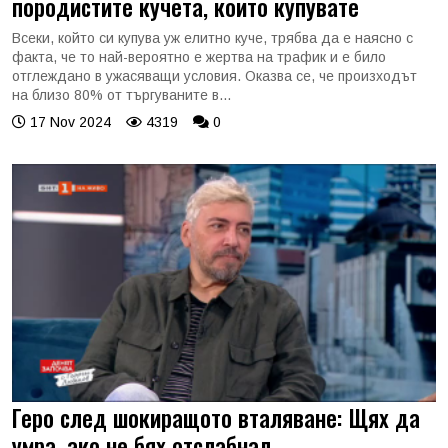
породистите кучета, които купувате
Всеки, който си купува уж елитно куче, трябва да е наясно с
факта, че то най-вероятно е жертва на трафик и е било
отглеждано в ужасяващи условия. Оказва се, че произходът
на близо 80% от търгуваните в...
17 Nov 2024
4319
0
Геро след шокиращото вталяване: Щях да
умра, ако не бях отслабнал