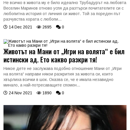
Не всичко в живота му е било идеално Трубадурът на любовта
Веселин Маринов отново успя да разтърси почитателите си с
любопитна история от личния си живот. Той за пореден път
разчувства хората с любопи...
14 Dec 2021
2695
0
Животът на Мани от „Игри на волята“ е бил
истински ад. Ето какво разкри тя!
Никое дете не заслужава подобно отношение Мани от „Игри
на волята“ направи някои разкрития за живота си, които
хвърлиха всички в шок. Оказва се, че е имала незавидно
минало, а най-потресаващите спомен...
24 Nov 2021
1890
0