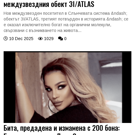
междузвездния обект 3I/ATLAS
Нов междузвезден посетител в Слънчевата система &ndash;
обектът 3I/ATLAS, третият потвърден в историята &ndash; се
е оказал изключително богат на органични молекули,
свързвани с възникването на живота...
10 Dec 2025
1029
0
Бита, предадена и измамена с 200 бона: