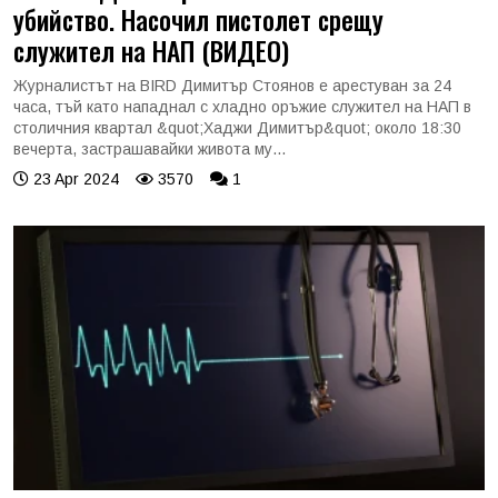
убийство. Насочил пистолет срещу
служител на НАП (ВИДЕО)
Журналистът на BIRD Димитър Стоянов е арестуван за 24
часа, тъй като нападнал с хладно оръжие служител на НАП в
столичния квартал &quot;Хаджи Димитър&quot; около 18:30
вечерта, застрашавайки живота му...
23 Apr 2024
3570
1