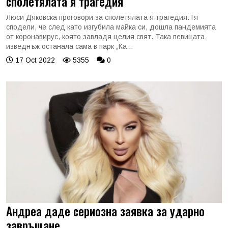
сполетялата я трагедия
Люси Дяковска проговори за сполетялата я трагедия.Тя
сподели, че след като изгубила майка си, дошла пандемията
от коронавирус, която завладя целия свят. Така певицата
изведнъж останала сама в парк „Ка...
17 Oct 2022
5355
0
Андреа даде сериозна заявка за ударно
завръщане