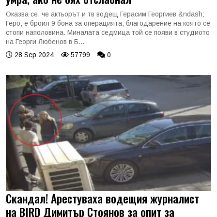
Оказва се, че актьорът и тв водещ Герасим Георгиев &ndash;
Геро, е броил 9 бона за операцията, благодарение на която се
стопи наполовина. Миналата седмица той се появи в студиото
на Георги Любенов в Б...
28 Sep 2024
57799
0
Скандал! Арестуваха водещия журналист
на BIRD Димитър Стоянов за опит за