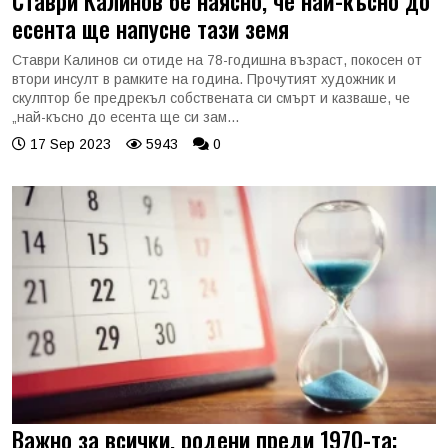
Ставри Калинов бе наясно, че най-късно до
есента ще напусне тази земя
Ставри Калинов си отиде на 78-годишна възраст, покосен от
втори инсулт в рамките на година. Прочутият художник и
скулптор бе предрекъл собствената си смърт и казваше, че
„най-късно до есента ще си зам...
17 Sep 2023
5943
0
Важно за всички, родени преди 1970-та: