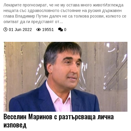
Лекарите прогнозират, че не му остава много животИзглежда
нещата със здравословното състояние на руския държавен
глава Владимир Путин далеч не са толкова розови, колкото се
опитват да ги представят от...
01 Jun 2022
19551
0
Веселин Маринов с разтърсваща лична
изповед