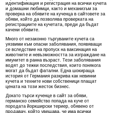
идентификация и регистрация на всички кучета
и домашни любимци, както и механизъм за
проверка на обявите на кученца в сайтовете за
обяви, който да позволява проверката на
регистрациите на кучетата, преди да бъдат
качени обявите.
Много от незаконно търгуваните кучета са
уязвими към опасни заболявания, появяващи
се вследствие на пропуск на ваксинация на
животните и невъзможността за изграждане на
имунитет в ранна възраст. Тези заболявания
водят до тежки последствия, които понякога
могат да бъдат фатални. Една шокираща
история от Германия разкрива как невинни
кучета и техните нови собственици плащат
цената на този жесток бизнес.
Докато търси кученце в сайт за обяви,
германско семейство попада на куче от
породата йоркширски териер, обявено от
продавач, който увещава, че има всички