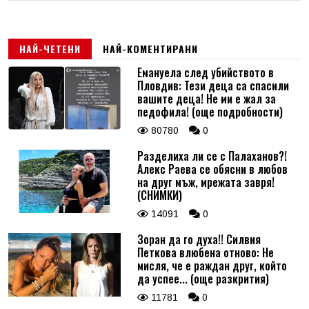
НАЙ-ЧЕТЕНИ
НАЙ-КОМЕНТИРАНИ
Емануела след убийството в
Пловдив: Тези деца са спасили
вашите деца! Не ми е жал за
педофила! (още подробности)
80780
0
Разделиха ли се с Палаханов?!
Алекс Раева се обясни в любов
на друг мъж, мрежата завря!
(СНИМКИ)
14091
0
Зоран да го духа!! Силвия
Петкова влюбена отново: Не
мисля, че е раждан друг, който
да успее... (още разкрития)
11781
0