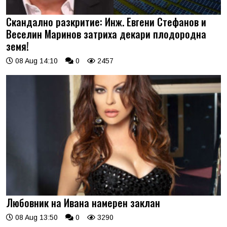
Скандално разкритие: Инж. Евгени Стефанов и
Веселин Маринов затриха декари плодородна
земя!
08 Aug 14:10
0
2457
Любовник на Ивана намерен заклан
08 Aug 13:50
0
3290