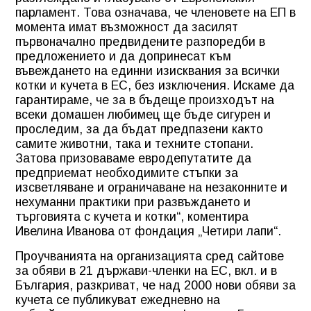
парламент. Това означава, че членовете на ЕП в
момента имат възможност да засилят
първоначално предвидените разпоредби в
предложението и да допринесат към
въвеждането на единни изисквания за всички
котки и кучета в ЕС, без изключения. Искаме да
гарантираме, че за в бъдеще произходът на
всеки домашен любимец ще бъде сигурен и
проследим, за да бъдат предпазени както
самите животни, така и техните стопани.
Затова призоваваме евродепутатите да
предприемат необходимите стъпки за
изсветляване и ограничаване на незаконните и
нехуманни практики при развъждането и
търговията с кучета и котки“, коментира
Ивелина Иванова от фондация „Четири лапи“.
Проучванията на организацията сред сайтове
за обяви в 21 държави-членки на ЕС, вкл. и в
България, разкриват, че над 2000 нови обяви за
кучета се публикуват ежедневно на