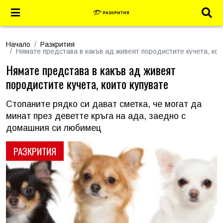
Начало
Разкрития
Нямате представа в какъв ад живеят породистите кучета, кои
Нямате представа в какъв ад живеят
породистите кучета, които купувате
Стопаните рядко си дават сметка, че могат да
минат през деветте кръга на ада, заедно с
домашния си любимец
РАЗКРИТИЯ