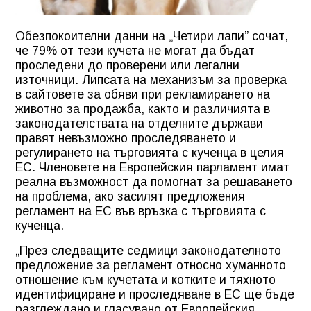
Обезпокоителни данни на „Четири лапи” сочат,
че 79% от тези кучета не могат да бъдат
проследени до проверени или легални
източници. Липсата на механизъм за проверка
в сайтовете за обяви при рекламирането на
животно за продажба, както и различията в
законодателствата на отделните държави
правят невъзможно проследяването и
регулирането на търговията с кученца в целия
ЕС. Членовете на Европейския парламент имат
реална възможност да помогнат за решаването
на проблема, ако засилят предложения
регламент на ЕС във връзка с търговията с
кученца.
„През следващите седмици законодателното
предложение за регламент относно хуманното
отношение към кучетата и котките и тяхното
идентифициране и проследяване в ЕС ще бъде
разглеждано и гласувано от Европейския