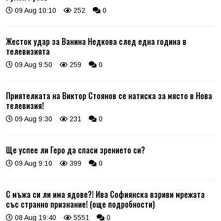
09 Aug 10:10
252
0
Жесток удар за Ванина Недкова след една година в
телевизията
09 Aug 9:50
259
0
Приятелката на Виктор Стоянов се натиска за място в Нова
телевизия!
09 Aug 9:30
231
0
Ще успее ли Геро да спаси зрението си?
09 Aug 9:10
399
0
С мъжа си ли има ядове?! Ива Софиянска взриви мрежата
със странно признание! (още подробности)
08 Aug 19:40
5551
0