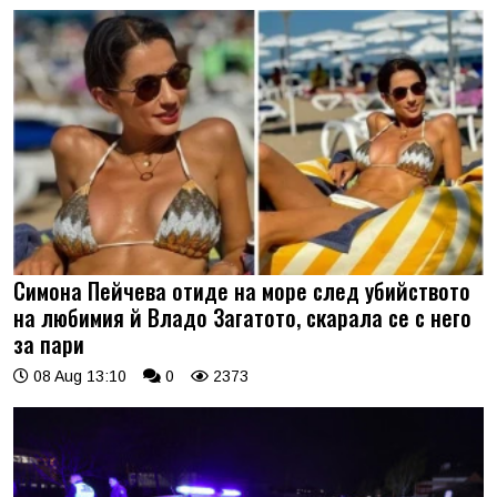
Симона Пейчева отиде на море след убийството
на любимия й Владо Загатото, скарала се с него
за пари
08 Aug 13:10
0
2373