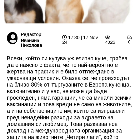
Редактор:
17:30 | 17 Nov
Иванина
24
4326
0
Николова
Всеки, който си купува уж елитно куче, трябва
да е наясно с факта, че то най-вероятно е
жертва на трафик и е било отглеждано в
ужасяващи условия. Оказва се, че произходът
на близо 80% от търгуваните в Европа кученца,
включително и у нас, не може да бъде
проследен, няма гаранции, че са минали всички
ваксинации и това вреди не само на животните,
а и на собствениците им, които са изправени
пред ненадейни разходи за здравето на
домашния си любимец. Това разказва нов
доклад на международната организация за
защита на животните „Четири лапи”, който