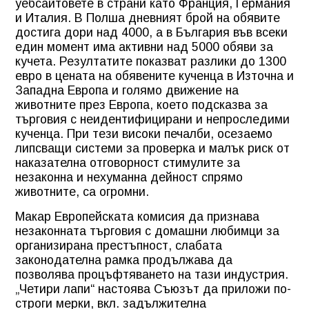
уебсайтовете в страни като Франция, Германия
и Италия. В Полша дневният брой на обявите
достига дори над 4000, а в България във всеки
един момент има активни над 5000 обяви за
кучета. Резултатите показват разлики до 1300
евро в цената на обявените кученца в Източна и
Западна Европа и голямо движение на
животните през Европа, което подсказва за
търговия с неидентифицирани и непроследими
кученца. При тези високи печалби, осезаемо
липсващи системи за проверка и малък риск от
наказателна отговорност стимулите за
незаконна и нехуманна дейност спрямо
животните, са огромни.
Макар Европейската комисия да признава
незаконната търговия с домашни любимци за
организирана престъпност, слабата
законодателна рамка продължава да
позволява процъфтяването на тази индустрия.
„Четири лапи“ настоява Съюзът да приложи по-
строги мерки, вкл. задължителна