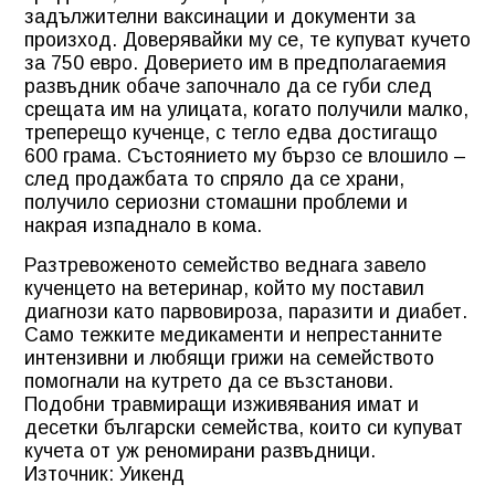
задължителни ваксинации и документи за
произход. Доверявайки му се, те купуват кучето
за 750 евро. Доверието им в предполагаемия
развъдник обаче започнало да се губи след
срещата им на улицата, когато получили малко,
треперещо кученце, с тегло едва достигащо
600 грама. Състоянието му бързо се влошило –
след продажбата то спряло да се храни,
получило сериозни стомашни проблеми и
накрая изпаднало в кома.
Разтревоженото семейство веднага завело
кученцето на ветеринар, който му поставил
диагнози като парвовироза, паразити и диабет.
Само тежките медикаменти и непрестанните
интензивни и любящи грижи на семейството
помогнали на кутрето да се възстанови.
Подобни травмиращи изживявания имат и
десетки български семейства, които си купуват
кучета от уж реномирани развъдници.
Източник: Уикенд