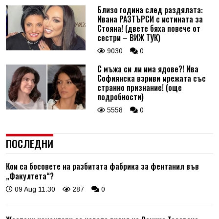
Близо година след раздялата:
Ивана РАЗТЪРСИ с истината за
Стояна! (двете бяха повече от
сестри – ВИЖ ТУК)
9030
0
С мъжа си ли има ядове?! Ива
Софиянска взриви мрежата със
странно признание! (още
подробности)
5558
0
ПОСЛЕДНИ
Кои са босовете на разбитата фабрика за фентанил във
„Факултета“?
09 Aug 11:30
287
0