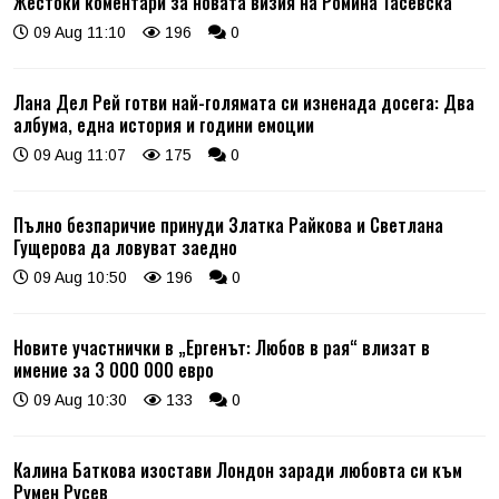
Жестоки коментари за новата визия на Ромина Тасевска
09 Aug 11:10
196
0
Лана Дел Рей готви най-голямата си изненада досега: Два
албума, една история и години емоции
09 Aug 11:07
175
0
Пълно безпаричие принуди Златка Райкова и Светлана
Гущерова да ловуват заедно
09 Aug 10:50
196
0
Новите участнички в „Ергенът: Любов в рая“ влизат в
имение за 3 000 000 евро
09 Aug 10:30
133
0
Калина Баткова изостави Лондон заради любовта си към
Румен Русев