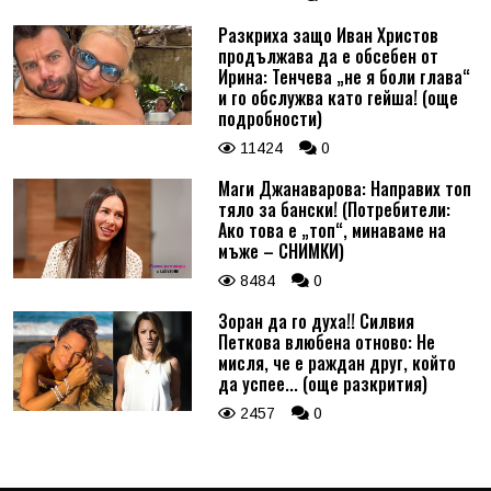
Разкриха защо Иван Христов
продължава да е обсебен от
Ирина: Тенчева „не я боли глава“
и го обслужва като гейша! (още
подробности)
11424
0
Маги Джанаварова: Направих топ
тяло за бански! (Потребители:
Ако това е „топ“, минаваме на
мъже – СНИМКИ)
8484
0
Зоран да го духа!! Силвия
Петкова влюбена отново: Не
мисля, че е раждан друг, който
да успее... (още разкрития)
2457
0