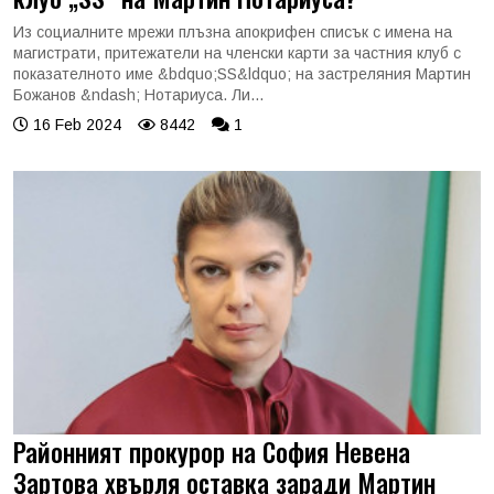
Из социалните мрежи плъзна апокрифен списък с имена на
магистрати, притежатели на членски карти за частния клуб с
показателното име &bdquo;SS&ldquo; на застреляния Мартин
Божанов &ndash; Нотариуса. Ли...
16 Feb 2024
8442
1
Районният прокурор на София Невена
Зартова хвърля оставка заради Мартин