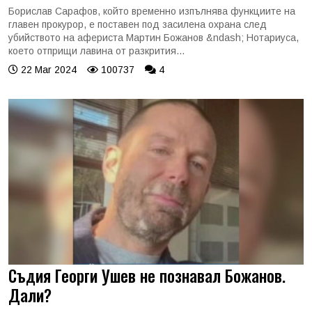
Борислав Сарафов, който временно изпълнява функциите на
главен прокурор, е поставен под засилена охрана след
убийството на афериста Мартин Божанов &ndash; Нотариуса,
което отприщи лавина от разкрития...
22 Mar 2024
100737
4
Съдия Георги Ушев не познавал Божанов.
Дали?