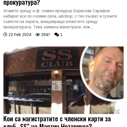
прокуратура?
Атаките срещу и.ф. главен прокурор Борислав Сарафов
набират все по-голяма сила, а&nbsp; с тях лъсват и гузните
съвести на хората, иницииращи клеветите срещу
прокуратурата. Това заявиха магистрати, пож...
22 Feb 2024
2947
1
Кои са магистратите с членски карти за
клуб „SS” на Мартин Нотариуса?