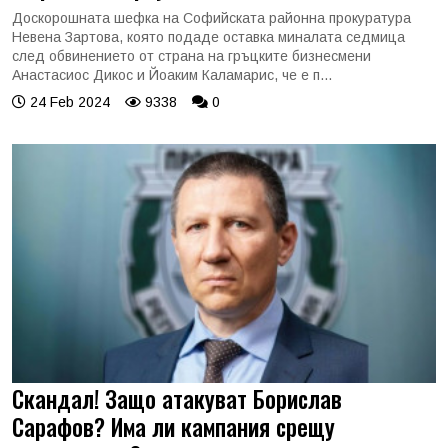
Доскорошната шефка на Софийската районна прокуратура
Невена Зартова, която подаде оставка миналата седмица
след обвинението от страна на гръцките бизнесмени
Анастасиос Дикос и Йоаким Каламарис, че е п...
24 Feb 2024
9338
0
Скандал! Защо атакуват Борислав
Сарафов? Има ли кампания срещу