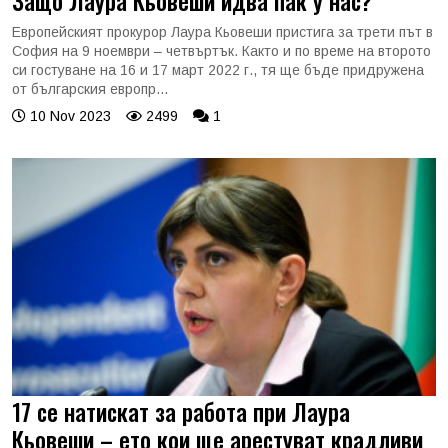
Защо Лаура Кьовеши идва пак у нас?
Европейският прокурор Лаура Кьовеши пристига за трети път в
София на 9 ноември – четвъртък. Както и по време на второто
си гостуване на 16 и 17 март 2022 г., тя ще бъде придружена
от българския европр...
10 Nov 2023
2499
1
17 се натискат за работа при Лаура
Кьовеши – ето кои ще арестуват крадливи