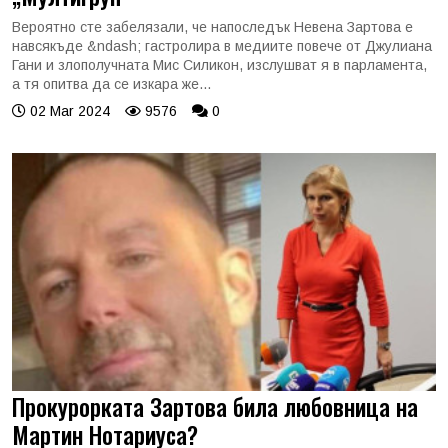
Вероятно сте забелязали, че напоследък Невена Зартова е
навсякъде &ndash; гастролира в медиите повече от Джулиана
Гани и злополучната Мис Силикон, изслушват я в парламента,
а тя опитва да се изкара же...
02 Mar 2024
9576
0
Прокурорката Зартова била любовница на
Мартин Нотариуса?