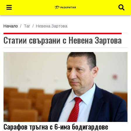
Начало
Таг
Невена Зартова
Статии свързани с Невена Зартова
Сарафов тръгна с 6-има бодигардове