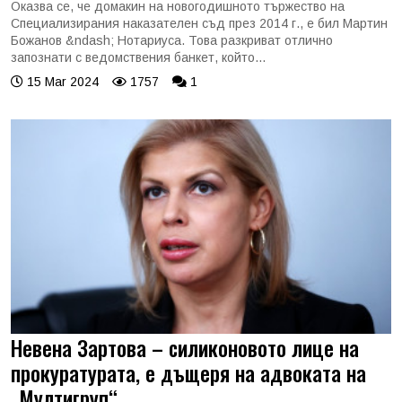
Оказва се, че домакин на новогодишното тържество на
Специализирания наказателен съд през 2014 г., е бил Мартин
Божанов &ndash; Нотариуса. Това разкриват отлично
запознати с ведомствения банкет, който...
15 Mar 2024
1757
1
Невена Зартова – силиконовото лице на
прокуратурата, е дъщеря на адвоката на
„Мултигруп“