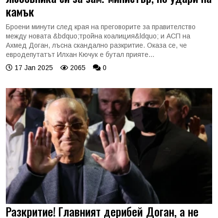
камък
Броени минути след края на преговорите за правителство
между новата &bdquo;тройна коалиция&ldquo; и АСП на
Ахмед Доган, лъсна скандално разкритие. Оказа се, че
евродепутатът Илхан Кючук е бутал прияте...
17 Jan 2025
2065
0
Разкритие! Главният дерибей Доган, а не