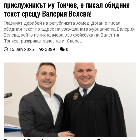
прислужникът му Тончев, е писал обидния
текст срещу Валерия Велева!
Главният дерибей на републиката Ахмед Доган е писал
обидния текст по адрес на уважаваната журналистка Валерия
Велева, който изникна вчера във фейсбука на Валентин
Тончев, разкриват запознати. Споре...
15 Jan 2025
3899
0