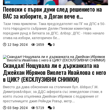
Пеевски с първи думи след решението на
ВАС за изборите, а Доган вече е...
Тази тема приключи. Така председателят на ПГ на ДПС в 50-
тото Народното събрание Делян Пеевски коментира
поредния рунд в битката за ДПС. &nbsp; ДПС - Ново начало
отива на избори, категоричен бе...
12 Sep 2024
1659
0
Скандал! Нощувала ли е държанката на
Джейхан Ибрямов Виолета Ивайлова с него
в ЦИК? (ЕКСКЛУЗИВНИ СНИМКИ)
Вместо да дава обяснения на столичния бул. &ldquo;Г.М.
Димитров&rdquo; за ДДС-аферата със земеделски стоки, в
която лъсна отцепника Джейхан Ибрямов с подарения от
престъпниците джип Рейндж Ровър, метр...
03 Sep 2024
5719
0