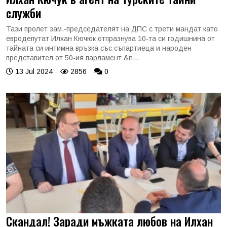
служби
Тази пролет зам.-председателят на ДПС с трети мандат като
евродепутат Илхан Кючюк отпразнува 10-та си годишнина от
тайната си интимна връзка със съпартиеца и народен
представител от 50-ия парламент &n...
13 Jul 2024
2856
0
Скандал! Заради мъжката любов на Илхан