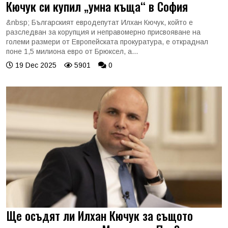
Кючук си купил „умна къща“ в София
&nbsp; Българският евродепутат Илхан Кючук, който е
разследван за корупция и неправомерно присвояване на
големи размери от Европейската прокуратура, е откраднал
поне 1,5 милиона евро от Брюксел, а...
19 Dec 2025
5901
0
Ще осъдят ли Илхан Кючук за същото