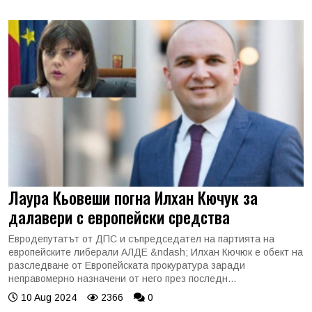
Лаура Кьовеши погна Илхан Кючук за
далавери с европейски средства
Евродепутатът от ДПС и съпредседател на партията на
европейските либерали АЛДЕ &ndash; Илхан Кючюк е обект на
разследване от Европейската прокуратура заради
неправомерно назначени от него през последн...
10 Aug 2024
2366
0