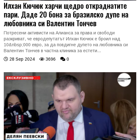
Илхан Кючюк харчи щедро откраднатите
пари. Даде 20 бона за бразилско дупе на
любовника си Валентин Тончев
Потресени активисти на Алианса за права и свободи
разкриват, че евродепутатът Илхан Кючюк е броил над
10&nbsp;000 евро, за да повдигне дупето на любовника си
Валентин Тончев в частна клиника за естети...
28 Sep 2024
3696
0