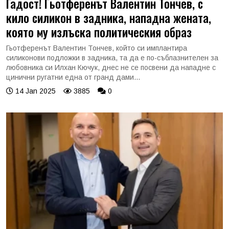
Гадост! Гьотференът Валентин Тончев, с
кило силикон в задника, нападна жената,
която му излъска политическия образ
Гьотференът Валентин Тончев, който си имплантира
силиконови подложки в задника, та да е по-съблазнителен за
любовника си Илхан Кючук, днес не се посвени да нападне с
цинични ругатни една от гранд дами...
14 Jan 2025
3885
0