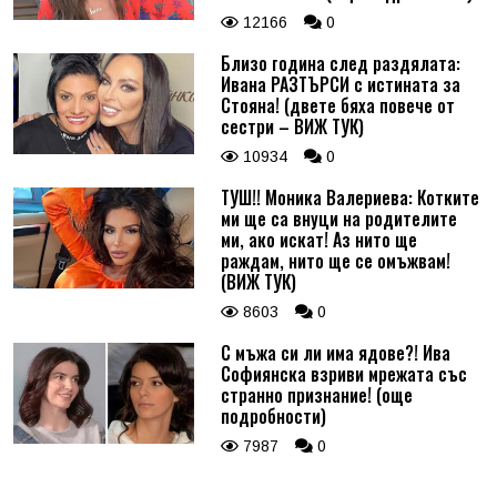
12166
0
Близо година след раздялата:
Ивана РАЗТЪРСИ с истината за
Стояна! (двете бяха повече от
сестри – ВИЖ ТУК)
10934
0
ТУШ!! Моника Валериева: Котките
ми ще са внуци на родителите
ми, ако искат! Аз нито ще
раждам, нито ще се омъжвам!
(ВИЖ ТУК)
8603
0
С мъжа си ли има ядове?! Ива
Софиянска взриви мрежата със
странно признание! (още
подробности)
7987
0