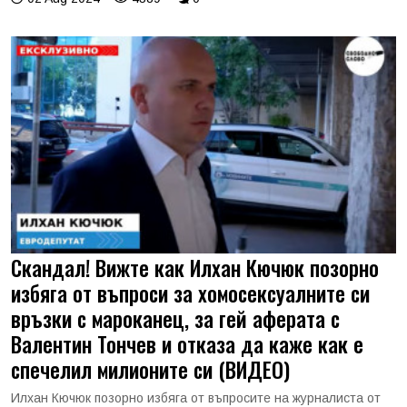
Скандал! Вижте как Илхан Кючюк позорно
избяга от въпроси за хомосексуалните си
връзки с мароканец, за гей аферата с
Валентин Тончев и отказа да каже как е
спечелил милионите си (ВИДЕО)
Илхан Кючюк позорно избяга от въпросите на журналиста от