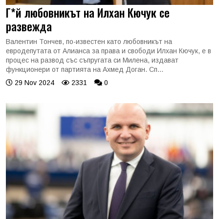
Г*й любовникът на Илхан Кючук се
развежда
Валентин Тончев, по-известен като любовникът на
евродепутата от Алианса за права и свободи Илхан Кючук, е в
процес на развод със съпругата си Милена, издават
функционери от партията на Ахмед Доган. Сп...
29 Nov 2024
2331
0