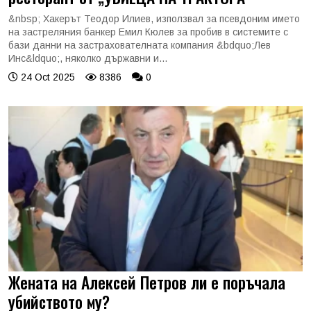
&nbsp; Хакерът Теодор Илиев, използвал за псевдоним името
на застреляния банкер Емил Кюлев за пробив в системите с
бази данни на застрахователната компания &bdquo;Лев
Инс&ldquo;, няколко държавни и...
24 Oct 2025
8386
0
Жената на Алексей Петров ли е поръчала
убийството му?