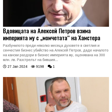
Вдовицата на Алексей Петров взима
империята му с „момчетата“ на Хамстера
Разбунилото преди няколко месеца духовете в светлия и
сенчестия бизнес убийство на Алексей Петров, даде началото
на кански раздори в бизнес империята му, оценявана на 300
млн. лв. Разстрелът на бившия...
27 Jan 2024
9198
1