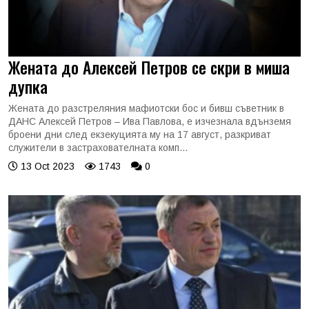
Жената до Алексей Петров се скри в миша
дупка
Жената до разстреляния мафиотски бос и бивш съветник в
ДАНС Алексей Петров – Ива Павлова, е изчезнала вдънземя
броени дни след екзекуцията му на 17 август, разкриват
служители в застрахователната комп...
13 Oct 2023
1743
0