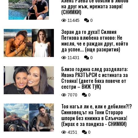
Алекс Раева се обясни в любов
на друг мъж, мрежата завря!
(СНИМКИ)
11445
0
Зоран да го духа!! Силвия
Петкова влюбена отново: Не
мисля, че е раждан друг, който
да успее... (още разкрития)
11431
0
Близо година след раздялата:
Ивана РАЗТЪРСИ с истината за
Стояна! (двете бяха повече от
сестри – ВИЖ ТУК)
7070
0
Тоя нагъл ли е, или е дебилен?!?
Синковецът на Тони Стораро
шпори без книжка в Слънчака!
(Емрах е за пандиза - СНИМКИ)
4151
0