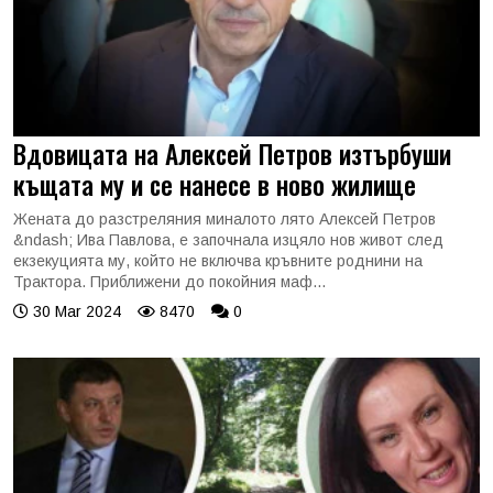
Вдовицата на Алексей Петров изтърбуши
къщата му и се нанесе в ново жилище
Жената до разстреляния миналото лято Алексей Петров
&ndash; Ива Павлова, е започнала изцяло нов живот след
екзекуцията му, който не включва кръвните роднини на
Трактора. Приближени до покойния маф...
30 Mar 2024
8470
0