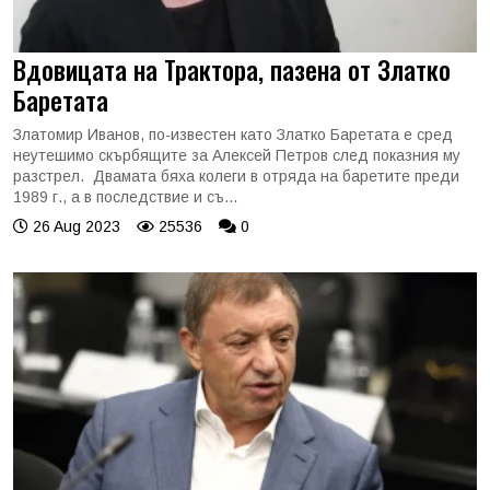
Вдовицата на Трактора, пазена от Златко
Баретата
Златомир Иванов, по-известен като Златко Баретата е сред
неутешимо скърбящите за Алексей Петров след показния му
разстрел. Двамата бяха колеги в отряда на баретите преди
1989 г., а в последствие и съ...
26 Aug 2023
25536
0