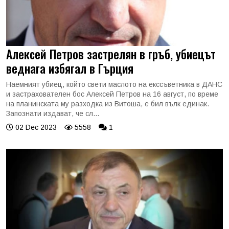
Алексей Петров застрелян в гръб, убиецът
веднага избягал в Гърция
Наемният убиец, който свети маслото на екссъветника в ДАНС
и застрахователен бос Алексей Петров на 16 август, по време
на планинската му разходка из Витоша, е бил вълк единак.
Запознати издават, че сл...
02 Dec 2023
5558
1