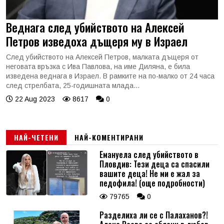
Веднага след убийството на Алексей
Петров изведоха дъщеря му в Израел
След убийството на Алексей Петров, малката дъщеря от
неговата връзка с Ива Павлова, на име Диляна, е била
изведена веднага в Израел. В рамките на по-малко от 24 часа
след стрелбата, 25-годишната млада...
22 Aug 2023
8617
0
НАЙ-ЧЕТЕНИ
НАЙ-КОМЕНТИРАНИ
Емануела след убийството в
Пловдив: Тези деца са спасили
вашите деца! Не ми е жал за
педофила! (още подробности)
79765
0
Разделиха ли се с Палаханов?!