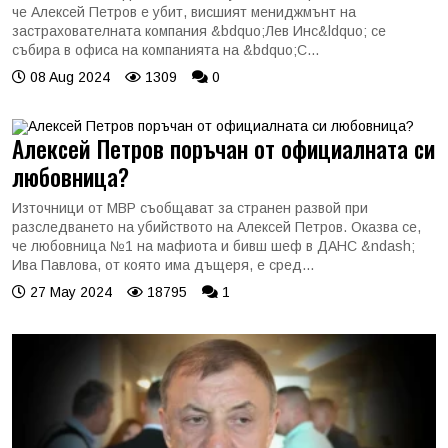
че Алексей Петров е убит, висшият мениджмънт на
застрахователната компания &bdquo;Лев Инс&ldquo; се
събира в офиса на компанията на &bdquo;С...
08 Aug 2024
1309
0
Алексей Петров поръчан от официалната си
любовница?
Източници от МВР съобщават за странен развой при
разследването на убийството на Алексей Петров. Оказва се,
че любовница №1 на мафиота и бивш шеф в ДАНС &ndash;
Ива Павлова, от която има дъщеря, е сред...
27 May 2024
18795
1