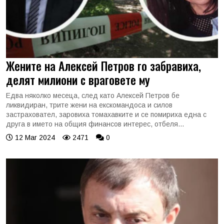
Жените на Алексей Петров го забравиха,
делят милиони с враговете му
Едва няколко месеца, след като Алексей Петров бе
ликвидиран, трите жени на екскомандоса и силов
застраховател, заровиха томахавките и се помириха една с
друга в името на общия финансов интерес, отбеля...
12 Mar 2024
2471
0