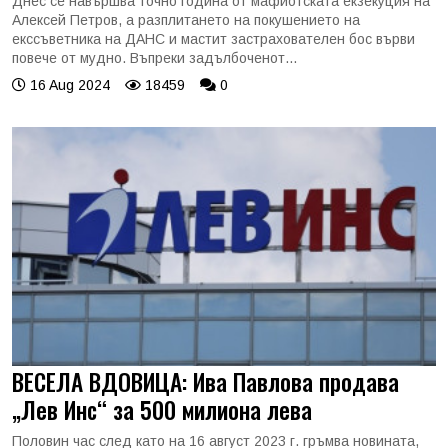
Днес се навършва точно година от мафиотската екзекуция на
Алексей Петров, а разплитането на покушението на
екссъветника на ДАНС и мастит застрахователен бос върви
повече от мудно. Въпреки задълбоченот...
16 Aug 2024
18459
0
ВЕСЕЛА ВДОВИЦА: Ива Павлова продава
„Лев Инс“ за 500 милиона лева
Половин час след като на 16 август 2023 г. гръмва новината,