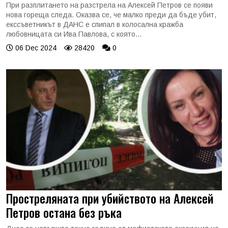
При разплитането на разстрела на Алексей Петров се появи
нова гореща следа. Оказва се, че малко преди да бъде убит,
екссъветникът в ДАНС е спипал в колосална кражба
любовницата си Ива Павлова, с която...
06 Dec 2024
28420
0
Простреляната при убийството на Алексей
Петров остана без ръка