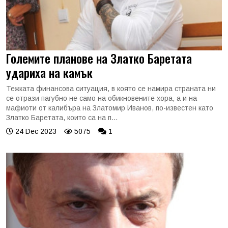
Големите планове на Златко Баретата
удариха на камък
Тежката финансова ситуация, в която се намира страната ни
се отрази пагубно не само на обикновените хора, а и на
мафиоти от калибъра на Златомир Иванов, по-известен като
Златко Баретата, които са на п...
24 Dec 2023
5075
1