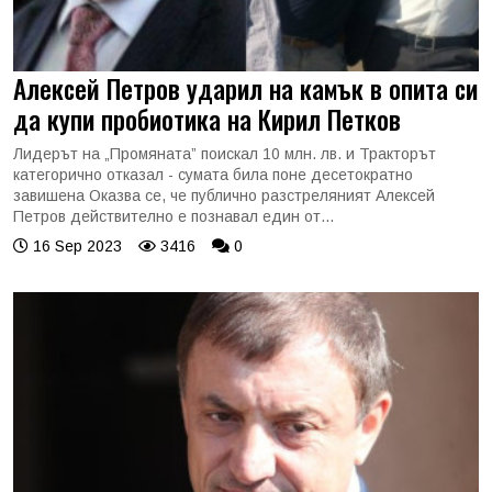
Алексей Петров ударил на камък в опита си
да купи пробиотика на Кирил Петков
Лидерът на „Промяната” поискал 10 млн. лв. и Тракторът
категорично отказал - сумата била поне десетократно
завишена Оказва се, че публично разстреляният Алексей
Петров действително е познавал един от...
16 Sep 2023
3416
0