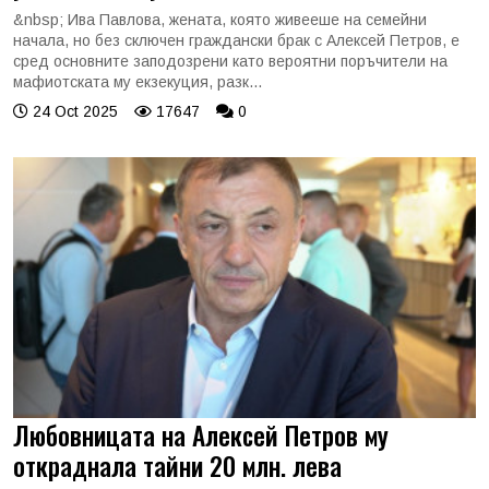
&nbsp; Ива Павлова, жената, която живееше на семейни
начала, но без сключен граждански брак с Алексей Петров, е
сред основните заподозрени като вероятни поръчители на
мафиотската му екзекуция, разк...
24 Oct 2025
17647
0
Любовницата на Алексей Петров му
откраднала тайни 20 млн. лева