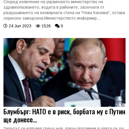
Според изявление на украинското министерство на
здравеопазването, водата в районите, засегнати от
разрушаването на язовирната стена на "Нова Каховка", остава
сериозно замърсена.Министерството информир...
24 Jun 2023
1526
0
Блумбърг: НАТО е в риск, борбата му с Путин
ще донесе…
Западът се изправя срещу нов, ловък противник в опита си да