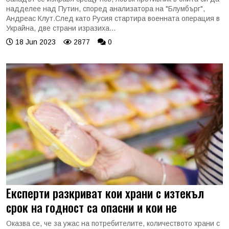
надделее над Путин, според анализатора на "Блумбърг",
Андреас Клут.След като Русия стартира военната операция в
Украйна, две страни изразиха...
18 Jun 2023
2877
0
Експерти разкриват кои храни с изтекъл
срок на годност са опасни и кои не
Оказва се, че за ужас на потребителите, количеството храни с