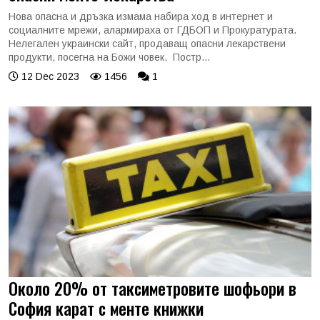
Нова опасна и дръзка измама набира ход в интернет и
социалните мрежи, алармираха от ГДБОП и Прокуратурата.
Нелегален украински сайт, продаващ опасни лекарствени
продукти, посегна на Божи човек. Постр...
12 Dec 2023
1456
1
Около 20% от таксиметровите шофьори в
София карат с менте книжки