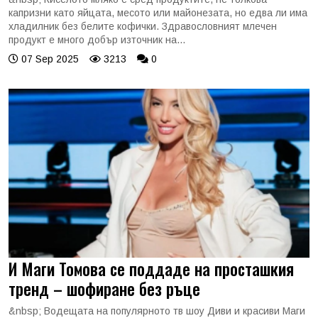
капризни като яйцата, месото или майонезата, но едва ли има
хладилник без белите кофички. Здравословният млечен
продукт е много добър източник на...
07 Sep 2025
3213
0
И Маги Томова се поддаде на просташкия
тренд – шофиране без ръце
&nbsp; Водещата на популярното тв шоу Диви и красиви Маги