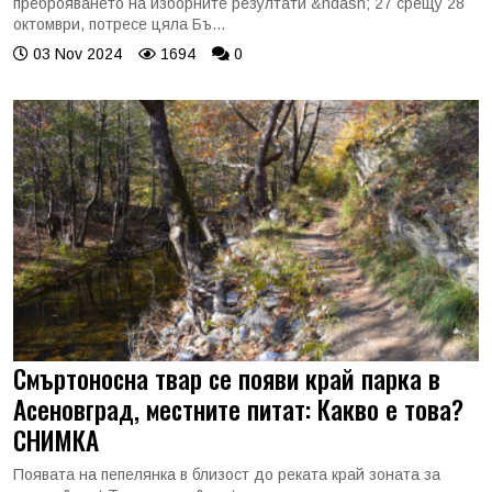
преброяването на изборните резултати &ndash; 27 срещу 28
октомври, потресе цяла Бъ...
03 Nov 2024
1694
0
Смъртоносна твар се появи край парка в
Асеновград, местните питат: Какво е това?
СНИМКА
Появата на пепелянка в близост до реката край зоната за