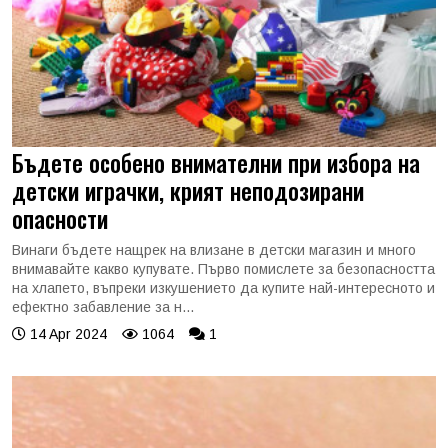
Бъдете особено внимателни при избора на
детски играчки, крият неподозирани
опасности
Винаги бъдете нащрек на влизане в детски магазин и много
внимавайте какво купувате. Първо помислете за безопасността
на хлапето, въпреки изкушението да купите най-интересното и
ефектно забавление за н...
14 Apr 2024
1064
1