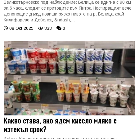
Великотърновско под наблюдение: Белица се вдигна с 90 см
за 6 часа, следят се притоците към Янтра Неспиращият вече
денонощие дъжд повиши рязко нивото на р. Белица край
Килифарево и Дебелец &ndash;...
08 Oct 2025
833
0
Какво става, ако ядем кисело мляко с
изтекъл срок?
&nbsp; Киселото мляко е сред продуктите, не толкова