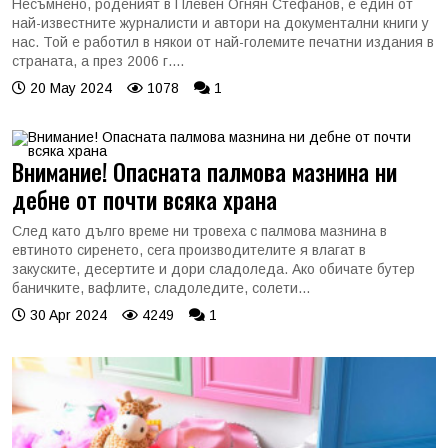
Несъмнено, роденият в Плевен Огнян Стефанов, е един от
най-известните журналисти и автори на документални книги у
нас. Той е работил в някои от най-големите печатни издания в
страната, а през 2006 г....
20 May 2024
1078
1
Внимание! Опасната палмова мазнина ни
дебне от почти всяка храна
След като дълго време ни тровеха с палмова мазнина в
евтиното сиренето, сега производителите я влагат в
закуските, десертите и дори сладоледа. Ако обичате бутер
баничките, вафлите, сладоледите, солети...
30 Apr 2024
4249
1