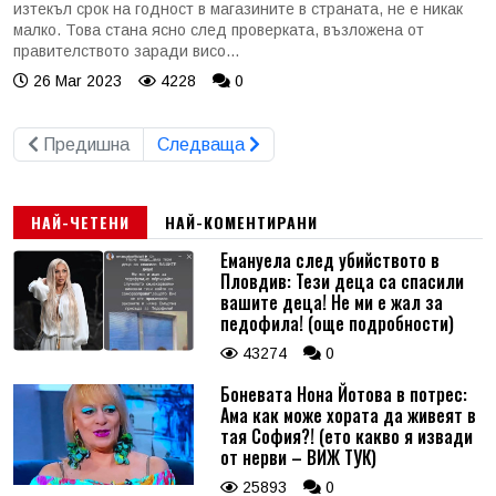
изтекъл срок на годност в магазините в страната, не е никак
малко. Това стана ясно след проверката, възложена от
правителството заради висо...
26 Mar 2023
4228
0
Предишна
Следваща
НАЙ-ЧЕТЕНИ
НАЙ-КОМЕНТИРАНИ
Емануела след убийството в
Пловдив: Тези деца са спасили
вашите деца! Не ми е жал за
педофила! (още подробности)
43274
0
Боневата Нона Йотова в потрес:
Ама как може хората да живеят в
тая София?! (ето какво я извади
от нерви – ВИЖ ТУК)
25893
0