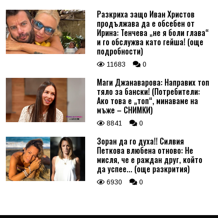
Разкриха защо Иван Христов
продължава да е обсебен от
Ирина: Тенчева „не я боли глава“
и го обслужва като гейша! (още
подробности)
11683
0
Маги Джанаварова: Направих топ
тяло за бански! (Потребители:
Ако това е „топ“, минаваме на
мъже – СНИМКИ)
8841
0
Зоран да го духа!! Силвия
Петкова влюбена отново: Не
мисля, че е раждан друг, който
да успее... (още разкрития)
6930
0