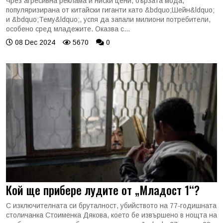
Чрез агресивна реклама и ниски цени, бързата мода,
популяризирана от китайски гиганти като &bdquo;Шейн&ldquo;
и &bdquo;Тему&ldquo;, успя да запали милиони потребители,
особено сред младежите. Оказва с...
08 Dec 2024
5670
0
Кой ще прибере лудите от „Младост 1“?
С изключителната си бруталност, убийството на 77-годишната
столичанка Стоименка Дякова, което бе извършено в нощта на