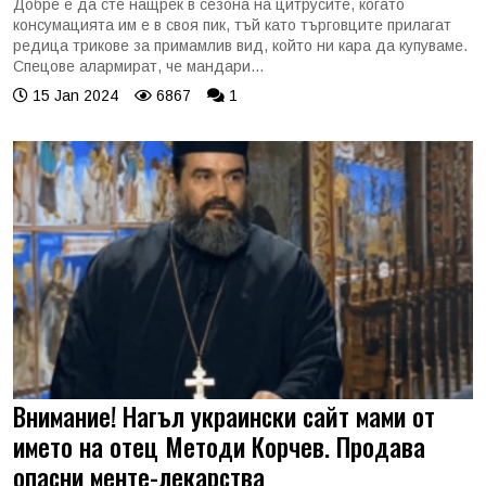
Добре е да сте нащрек в сезона на цитрусите, когато
консумацията им е в своя пик, тъй като търговците прилагат
редица трикове за примамлив вид, който ни кара да купуваме.
Спецове алармират, че мандари...
15 Jan 2024
6867
1
Внимание! Нагъл украински сайт мами от
името на отец Методи Корчев. Продава
опасни менте-лекарства