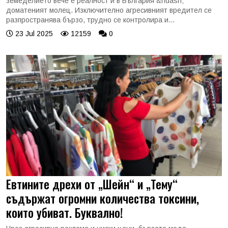
земеделието вече е реалност и в България &ndash;
доматеният молец. Изключително агресивният вредител се
разпространява бързо, трудно се контролира и...
23 Jul 2025
12159
0
Евтините дрехи от „Шейн“ и „Тему“
съдържат огромни количества токсини,
които убиват. Буквално!