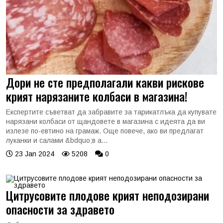
Дори не сте предполагали какви рискове
крият нарязаните колбаси в магазина!
Експертите съветват да забравите за тарикатлъка да купувате
нарязани колбаси от щандовете в магазина с идеята да ви
излезе по-евтино на грамаж. Още повече, ако ви предлагат
луканки и салами &bdquo;в а...
23 Jan 2024
5208
0
Цитрусовите плодове крият неподозирани
опасности за здравето