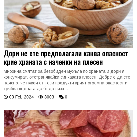
Дори не сте предполагали каква опасност
крие храната с наченки на плесен
Мнозина смятат за безобиден мухъла по храната и дори я
консумират, отстранявайки синкавата плесен. Добре е да сте
наясно, че някои от тези продукти крият огромна опасност и
трябва веднага да бъдат изх...
03 Feb 2024
3003
0