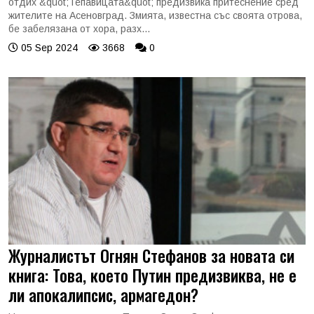
отдих &quot;Тепавицата&quot; предизвика притеснение сред
жителите на Асеновград. Змията, известна със своята отрова,
бе забелязана от хора, разх...
05 Sep 2024
3668
0
Журналистът Огнян Стефанов за новата си
книга: Това, което Путин предизвиква, не е
ли апокалипсис, армагедон?