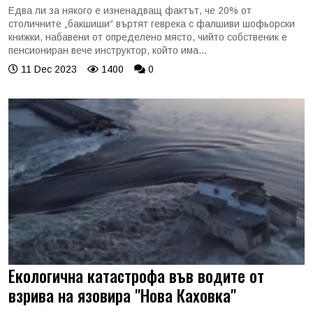
Едва ли за някого е изненадващ фактът, че 20% от
столичните „бакшиши“ въртят геврека с фалшиви шофьорски
книжки, набавени от определено място, чийто собственик е
пенсиониран вече инструктор, който има...
11 Dec 2023
1400
0
Екологична катастрофа във водите от
взрива на язовира "Нова Каховка"