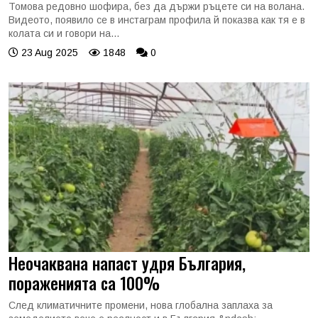
Томова редовно шофира, без да държи ръцете си на волана.
Видеото, появило се в инстаграм профила й показва как тя е в
колата си и говори на...
23 Aug 2025
1848
0
Неочаквана напаст удря България,
пораженията са 100%
След климатичните промени, нова глобална заплаха за