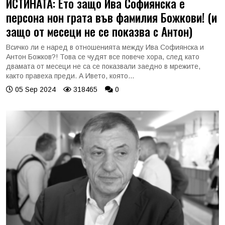
ИСТИНАТА: Ето защо Ива Софиянска е
персона нон грата във фамилия Божкови! (и
защо от месеци не се показва с Антон)
Всичко ли е наред в отношенията между Ива Софиянска и
Антон Божков?! Това се чудят все повече хора, след като
двамата от месеци не са се показвали заедно в мрежите,
както правеха преди. А Ивето, която...
05 Sep 2024
318465
0