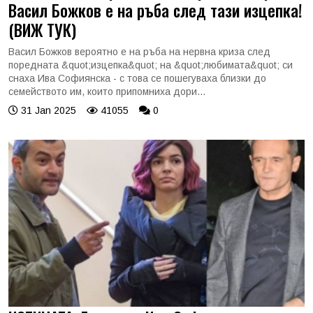
Васил Божков е на ръба след тази изцепка!
(ВИЖ ТУК)
Васил Божков вероятно е на ръба на нервна криза след
поредната &quot;изцепка&quot; на &quot;любимата&quot; си
снаха Ива Софиянска - с това се пошегуваха близки до
семейството им, които припомниха дори...
31 Jan 2025
41055
0