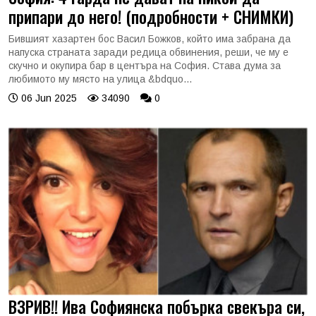
припари до него! (подробности + СНИМКИ)
Бившият хазартен бос Васил Божков, който има забрана да
напуска страната заради редица обвинения, реши, че му е
скучно и окупира бар в центъра на София. Става дума за
любимото му място на улица &bdquo...
06 Jun 2025
34090
0
ВЗРИВ!! Ива Софиянска побърка свекъра си,