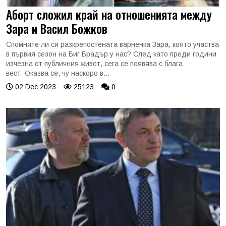
Аборт сложил край на отношенията между
Зара и Васил Божков
Спомняте ли си разкрепостената варненка Зара, която участва
в първия сезон на Биг Брадър у нас? След като преди години
изчезна от публичния живот, сега се появява с блага
вест. Оказва се, чу наскоро в...
02 Dec 2023
25123
0