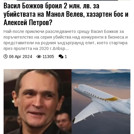
Васил Божков броил 2 млн. лв. за
убийствата на Манол Велев, хазартен бос и
Алексей Петров?
Най-после приключи разследването срещу Васил Божков за
поръчителство на серия убийства над конкуренти в бизнеса и
представители на родния ъндърграунд елит, което стартира
през пролетта на 2020 г.&nbsp...
06 Apr 2024
11305
1