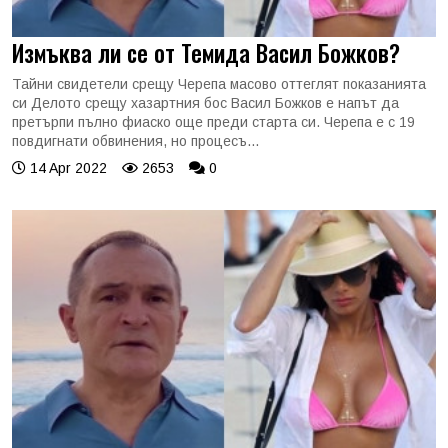
Измъква ли се от Темида Васил Божков?
Тайни свидетели срещу Черепа масово оттеглят показанията
си Делото срещу хазартния бос Васил Божков е напът да
претърпи пълно фиаско още преди старта си. Черепа е с 19
повдигнати обвинения, но процесъ...
14 Apr 2022
2653
0