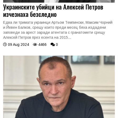
Украинските убийци на Алексей Петров
изчезнаха безследно
Едва ли тримата украинци Артьом Темпински, Максим Чорний
и Йевен Балков, срещу които преди месец бяха издадени
заповеди за арест заради атентата с гранатомети срещу
Алексей Петров през есента на 2015...
09 Aug 2024
4466
0