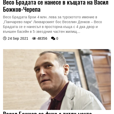
Весо Брадата се нанесе в къщата на Васил
Божков-Черепа
Весо Брадата брои 4 млн. лева за турскотото имение в
„Панчарево парк“ Лихварският бос Веселин Денков – Весо
Брадата се е нанесъл в просторна къща с 4 дка двор и
външен басейн в 5-звездния частен жилищ...
24 Sep 2021
48356
0
Васил Божков се фука с титли менте