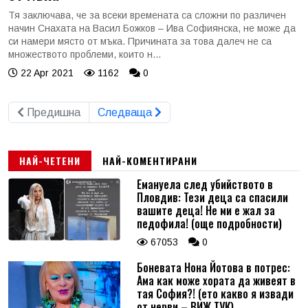
Тя заключава, че за всеки времената са сложни по различен
начин Снахата на Васил Божков – Ива Софиянска, не може да
си намери място от мъка. Причината за това далеч не са
множеството проблеми, които н...
22 Apr 2021
1162
0
Предишна
Следваща
НАЙ-ЧЕТЕНИ
НАЙ-КОМЕНТИРАНИ
Емануела след убийството в
Пловдив: Тези деца са спасили
вашите деца! Не ми е жал за
педофила! (още подробности)
67053
0
Боневата Нона Йотова в потрес:
Ама как може хората да живеят в
тая София?! (ето какво я извади
от нерви – ВИЖ ТУК)