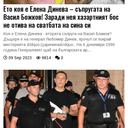
Ето коя е Елена Динева – съпругата на
Васил Божков! Заради нея хазартният бос
не отива на сватбата на сина си
Коя е Елена Динева - втората съпруга на Васил Божков?
Дъщеря е на генерал Любомир Динев, прочул се покрай
мистерията &ldquo;Царичина&rdquo;. На 6 декември 1990
година Генералният щаб на българската ар...
09 Sep 2023
9814
0