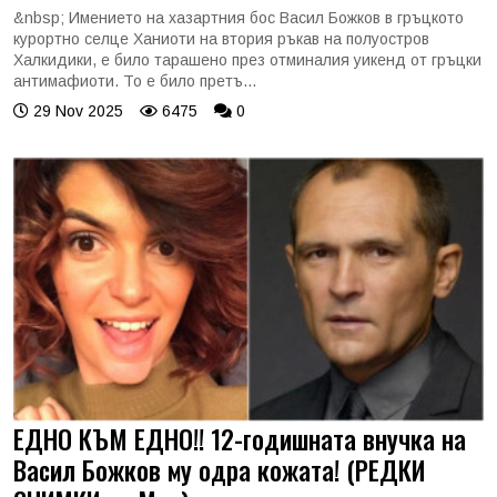
&nbsp; Имението на хазартния бос Васил Божков в гръцкото
курортно селце Ханиоти на втория ръкав на полуостров
Халкидики, е било тарашено през отминалия уикенд от гръцки
антимафиоти. То е било претъ...
29 Nov 2025
6475
0
ЕДНО КЪМ ЕДНО!! 12-годишната внучка на
Васил Божков му одра кожата! (РЕДКИ