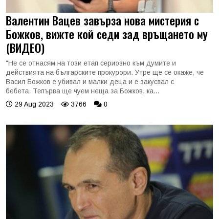
Валентин Вацев завърза нова мистерия с
Божков, вижте кой седи зад връщането му
(ВИДЕО)
"Не се отнасям на този етап сериозно към думите и
действията на българските прокурори. Утре ще се окаже, че
Васил Божков е убивал и малки деца и е закусвал с
бебета. Тепърва ще чуем неща за Божков, ка...
29 Aug 2023
3766
0