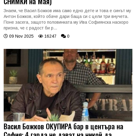
СНИМКИ на Мая)
Знаем, че Васил Божков има само едно дете и това е синът му
Антон Божков, който обаче дари баща си с цели три внучета.
Поне засега, защото половинката му Ива Софиянска наскоро
призна, че с радост би р...
09 Nov 2025
16247
0
Васил Божков ОКУПИРА бар в центъра на
София: 4 гарда не дават на никой да