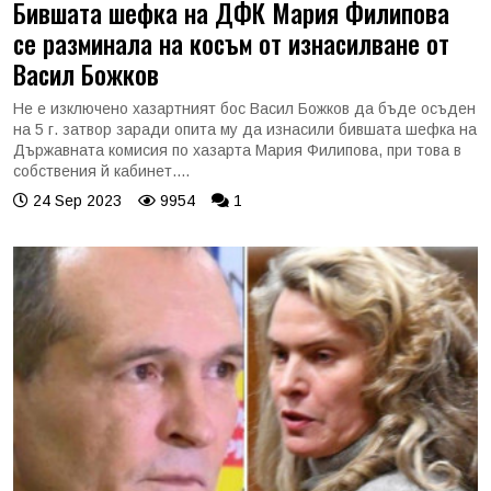
Бившата шефка на ДФК Мария Филипова
се разминала на косъм от изнасилване от
Васил Божков
Не е изключено хазартният бос Васил Божков да бъде осъден
на 5 г. затвор заради опита му да изнасили бившата шефка на
Държавната комисия по хазарта Мария Филипова, при това в
собствения й кабинет....
24 Sep 2023
9954
1