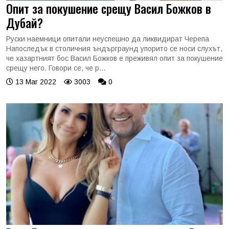
Опит за покушение срещу Васил Божков в
Дубай?
Руски наемници опитали неуспешно да ликвидират Черепа
Напоследък в столичния ъндърграунд упорито се носи слухът,
че хазартният бос Васил Божков е преживял опит за покушение
срещу него. Говори се, че р...
13 Mar 2022
3003
0