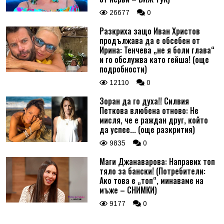
26677
0
Разкриха защо Иван Христов
продължава да е обсебен от
Ирина: Тенчева „не я боли глава“
и го обслужва като гейша! (още
подробности)
12110
0
Зоран да го духа!! Силвия
Петкова влюбена отново: Не
мисля, че е раждан друг, който
да успее... (още разкрития)
9835
0
Маги Джанаварова: Направих топ
тяло за бански! (Потребители:
Ако това е „топ“, минаваме на
мъже – СНИМКИ)
9177
0