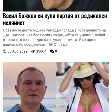
Васил Божков си купи партия от радикален
ислямист
През последните години Рамадан попада в полезрението на
ДАНСХазартният бос Васил Божков, който се укрива в Дубай
от родното правосъдие си е купил партията „Българско
национално обединение – БНО“ от ра...
05 Aug 2022
13664
0