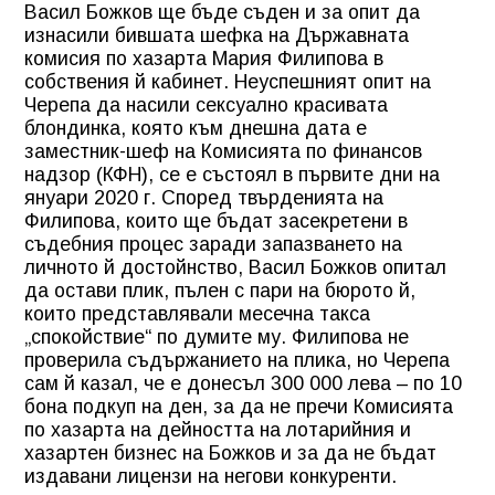
Васил Божков ще бъде съден и за опит да
изнасили бившата шефка на Държавната
комисия по хазарта Мария Филипова в
собствения й кабинет. Неуспешният опит на
Черепа да насили сексуално красивата
блондинка, която към днешна дата е
заместник-шеф на Комисията по финансов
надзор (КФН), се е състоял в първите дни на
януари 2020 г. Според твърденията на
Филипова, които ще бъдат засекретени в
съдебния процес заради запазването на
личното й достойнство, Васил Божков опитал
да остави плик, пълен с пари на бюрото й,
които представлявали месечна такса
„спокойствие“ по думите му. Филипова не
проверила съдържанието на плика, но Черепа
сам й казал, че е донесъл 300 000 лева – по 10
бона подкуп на ден, за да не пречи Комисията
по хазарта на дейността на лотарийния и
хазартен бизнес на Божков и за да не бъдат
издавани лицензи на негови конкуренти.