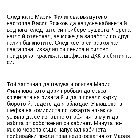
След като Мария Филипова възмутено
настояла Васил Божков да напусне кабинета й
веднага, след като си прибере рушвета, Черепа
нагло й отвърнал, че може да заработи по друг
начин банкнотите. След което си разкопчал
панталона, извадил си пениса и силово
придърпал красивата шефка на ДКК в обятията
си.
Той започнал да целува и опипва Мария
Филипова като дори пробвал да скъса
копчетата на ризата й и да я повали върху
бюрото й, където да я обладае. Уплашената
шефка на комисията по хазарта някак си
успяла да се изтръгне от обятията му и да
избяга от собствения си кабинет. Минута по-
късно Черепа също напуснал кабинета,
прибирайки преди това недокоснатия от Мария