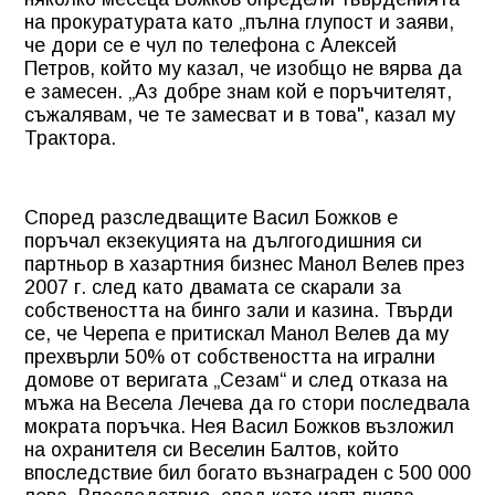
на прокуратурата като „пълна глупост и заяви,
че дори се е чул по телефона с Алексей
Петров, който му казал, че изобщо не вярва да
е замесен. „Аз добре знам кой е поръчителят,
съжалявам, че те замесват и в това", казал му
Трактора.
Според разследващите Васил Божков е
поръчал екзекуцията на дългогодишния си
партньор в хазартния бизнес Манол Велев през
2007 г. след като двамата се скарали за
собствеността на бинго зали и казина. Твърди
се, че Черепа е притискал Манол Велев да му
прехвърли 50% от собствеността на игрални
домове от веригата „Сезам“ и след отказа на
мъжа на Весела Лечева да го стори последвала
мократа поръчка. Нея Васил Божков възложил
на охранителя си Веселин Балтов, който
впоследствие бил богато възнаграден с 500 000