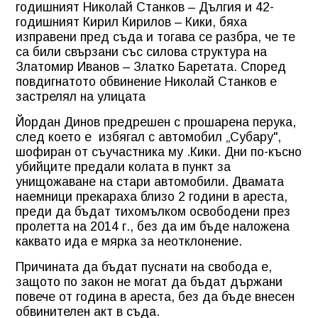
годишният Николай
Станков
– Дългия и 42-
годишният
Кирил Кирилов – Кики,
бяха
изправени пред съда
и тогава се разбра, че те
са
били свързани със силова
структура на
Златомир
Иванов – Златко Баретата. Според
повдигнатото
обвинение
Николай
Станков
е
застрелял на
улицата
Йордан Динов предрешен с прошарена перука,
след което е
избягал с автомобил „Субару",
шофиран от съучастника му .Кики. Дни по-късно
убийците предали колата в пункт за
унищожаване на стари автомобили. Двамата
наемници прекараха близо 2 години в ареста,
преди да бъдат тихомълком освободени през
пролетта на 2014 г., без да им бъде наложена
каквато ида е мярка за неотклонение.
Причината да бъдат пуснати на свобода е,
защото по закон не могат да бъдат държани
повече от година в ареста, без да бъде внесен
обвинителен акт в съда.