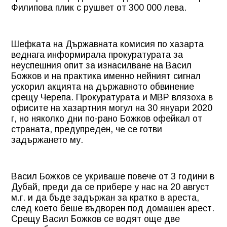
Филипова плик с рушвет от 300 000 лева.
Шефката на Държавната комисия по хазарта
веднага информирала прокуратурата за
неуспешния опит за изнасилване на Васил
Божков и на практика именно нейният сигнал
ускорил акцията на държавното обвинение
срещу Черепа. Прокуратурата и МВР влязоха в
офисите на хазартния могул на 30 януари 2020
г, но няколко дни по-рано Божков офейкал от
страната, предупреден, че се готви
задържането му.
Васил Божков се укриваше повече от 3 години в
Дубай, преди да се прибере у нас на 20 август
м.г. и да бъде задържан за кратко в ареста,
след което беше въдворен под домашен арест.
Срещу Васил Божков се водят още две