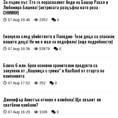
За първи път: Ето го порасналият Анди на Башар Рахал и
Любомира Башева! (актрисата разцъфна като роза -
СНИМКИ)
07 Aug 19:40
2352
0
Емануела след убийството в Пловдив: Тези деца са спасили
вашите деца! Не ми е жал за педофила! (още подробности)
07 Aug 19:36
53879
0
Близо 6 млн. броя основни хранителни продукти са
закупени от „Кошница с грижа“ в Kaufland от старта на
кампанията
07 Aug 17:02
252
0
Дженифър Анистън отново е влюбена! Ще звънят ли
сватбени камбани?
07 Aug 16:20
1106
0