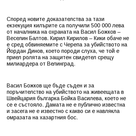
Според новите доказателства за тази
екзекуция килърите са получили 500 000 лева
от началника на охраната на Васил Божков –
Веселин Балтов. Кирил Кирилов – Кики обаче не
е сред обвиняемите с Черепа за убийството на
Йордан Динов, което породи слуха, че той е
приел ролята на защитен свидетел срещу
милиардера от Велинград.
Васил Божков ще бъде съден и за
поръчителство на убийството на живеещата в
Швейцария българка Бойка Василева, което не
се е състояло. Дамата не е публично известна
и засега не е известно с какво си е навлякла
омразата на хазартния бос.