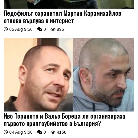
Педофилът охранител Мартин Карамихайлов
отново върлува в интернет
06 Aug 9:50
0
896
Иво Ториното и Вальо Бореца ли организираха
първото криптоубийство в България?
04 Aug 9:50
0
4158