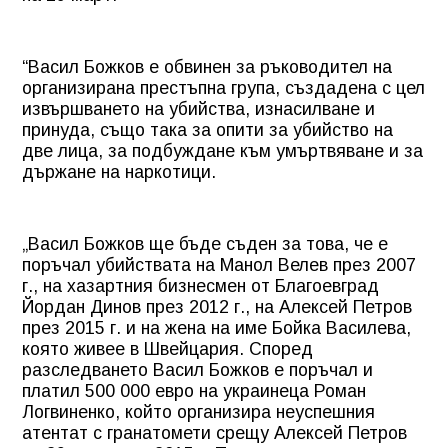
“Васил Божков е обвинен за ръководител на
организирана престъпна група, създадена с цел
извършването на убийства, изнасилване и
принуда, също така за опити за убийство на
две лица, за подбуждане към умъртвяване и за
държане на наркотици.
„Васил Божков ще бъде съден за това, че е
поръчал убийствата на Манол Велев през 2007
г., на хазартния бизнесмен от Благоевград
Йордан Динов през 2012 г., на Алексей Петров
през 2015 г. и на жена на име Бойка Василева,
която живее в Швейцария. Според
разследването Васил Божков е поръчал и
платил 500 000 евро на украинеца Роман
Логвиненко, който организира неуспешния
атентат с гранатомети срещу Алексей Петров