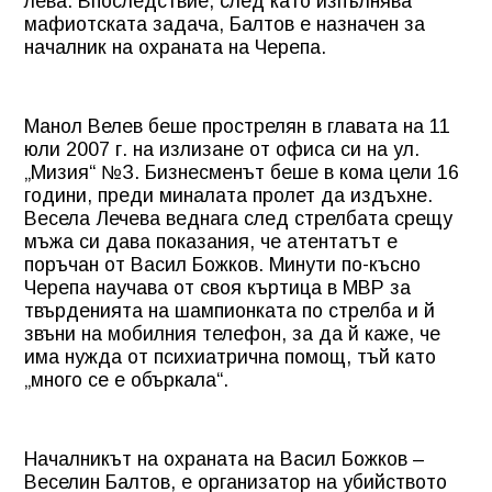
лева. Впоследствие, след като изпълнява
мафиотската задача, Балтов е назначен за
началник на охраната на Черепа.
Манол Велев беше прострелян в главата на 11
юли 2007 г. на излизане от офиса си на ул.
„Мизия“
№З. Бизнесменът беше в кома цели 16
години, преди миналата пролет да издъхне.
Весела Лечева веднага след стрелбата срещу
мъжа си дава показания, че атентатът е
поръчан от Васил Божков. Минути по-късно
Черепа научава от своя къртица в МВР за
твърденията на шампионката по стрелба и й
звъни на мобилния телефон, за да й каже, че
има нужда от психиатрична помощ, тъй като
„много се е объркала“.
Началникът на охраната на Васил Божков –
Веселин Балтов, е организатор на убийството