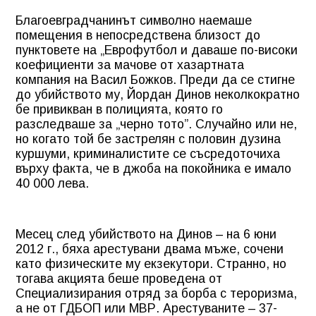
Благоевградчанинът символно наемаше
помещения в непосредствена близост до
пунктовете на „Еврофутбол и даваше по-високи
коефициенти за мачове от хазартната
компания на Васил Божков. Преди да се стигне
до убийството му, Йордан Динов неколкократно
бе привикван в полицията, която го
разследваше за „черно тото”. Случайно или не,
но когато той бе застрелян с половин дузина
куршуми, криминалистите се съсредоточиха
върху факта, че в джоба на покойника е имало
40 000 лева.
Месец след убийството на Динов
– на 6 юни
2012 г., бяха
арестувани двама мъже,
сочени
като физическите
му екзекутори. Странно, но
тогава акцията беше проведена от
Специализирания
отряд за борба с тероризма,
а не от ГДБОП или
МВР. Арестуваните – 37-