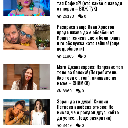
тая София?! (ето какво я извади
от нерви – ВИЖ ТУК)
26173
0
Разкриха защо Иван Христов
продължава да е обсебен от
Ирина: Тенчева „не я боли глава“
и го обслужва като гейша! (още
подробности)
11865
0
Маги Джанаварова: Направих топ
тяло за бански! (Потребители:
Ако това е „топ“, минаваме на
мъже – СНИМКИ)
8960
0
Зоран да го духа!! Силвия
Петкова влюбена отново: Не
мисля, че е раждан друг, който
да успее... (още разкрития)
8449
0