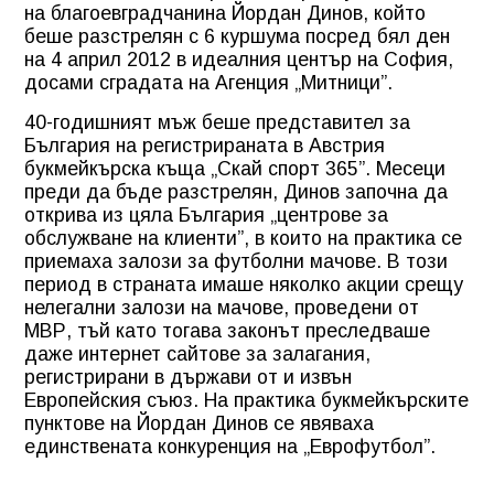
на благоевградчанина Йордан Динов, който
беше разстрелян с 6 куршума посред бял ден
на 4 април 2012 в идеалния център на София,
досами сградата на Агенция „Митници”.
40-годишният мъж беше представител за
България на регистрираната в Австрия
букмейкърска къща „Скай спорт 365”. Месеци
преди да бъде разстрелян, Динов започна да
открива из цяла България „центрове за
обслужване на клиенти”, в които на практика се
приемаха залози за футболни мачове. В този
период в страната имаше няколко акции срещу
нелегални залози на мачове, проведени от
МВР, тъй като тогава законът преследваше
даже интернет сайтове за залагания,
регистрирани в държави от и извън
Европейския съюз. На практика букмейкърските
пунктове на Йордан Динов се явяваха
единствената конкуренция на „Еврофутбол”.