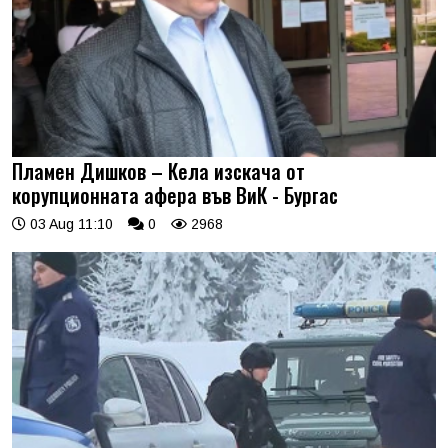
Пламен Дишков – Кела изскача от
корупционната афера във ВиК - Бургас
03 Aug 11:10
0
2968