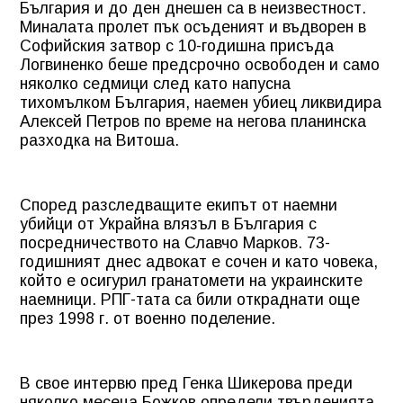
България и до ден днешен са в неизвестност.
Миналата пролет пък осъденият и въдворен в
Софийския затвор с 10-годишна присъда
Логвиненко беше предсрочно освободен и само
няколко седмици след като напусна
тихомълком България, наемен убиец ликвидира
Алексей Петров по време на негова планинска
разходка на Витоша.
Според разследващите екипът от наемни
убийци от Украйна влязъл в България с
посредничеството на Славчо Марков. 73-
годишният днес адвокат е сочен и като човека,
който е осигурил гранатомети на украинските
наемници. РПГ-тата са били откраднати още
през 1998 г. от военно поделение.
В свое интервю пред Генка Шикерова преди
няколко месеца Божков определи твърденията