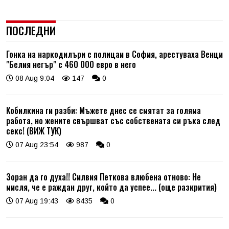
ПОСЛЕДНИ
Гонка на наркодилъри с полицаи в София, арестуваха Венци
"Белия негър" с 460 000 евро в него
08 Aug 9:04
147
0
Кобилкина ги разби: Мъжете днес се смятат за голяма
работа, но жените свършват със собствената си ръка след
секс! (ВИЖ ТУК)
07 Aug 23:54
987
0
Зоран да го духа!! Силвия Петкова влюбена отново: Не
мисля, че е раждан друг, който да успее... (още разкрития)
07 Aug 19:43
8435
0