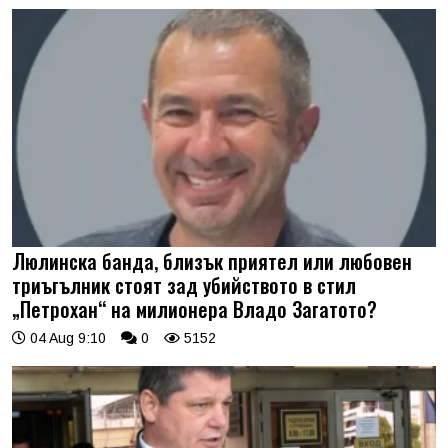
Люлинска банда, близък приятел или любовен
триъгълник стоят зад убийството в стил
„Петрохан“ на милионера Владо Загатото?
04 Aug 9:10
0
5152