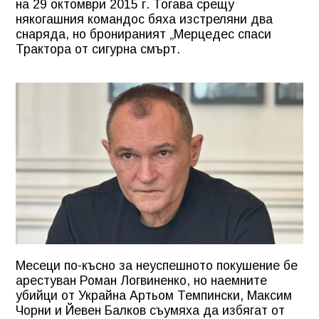
на 29 октомври 2015 г. Тогава срещу
някогашния командос бяха изстреляни два
снаряда, но бронираният „Мерцедес спаси
Трактора от сигурна смърт.
Месеци по-късно за неуспешното покушение бе
арестуван Роман Логвиненко, но наемните
убийци от Украйна Артьом Темпински, Максим
Чорни и Йевен Балков съумяха да избягат от