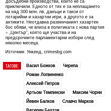
досъдебни производства, които не са
приключили. Едното от тях е за неплащането
на над 300 млн. лв. данъци и такси от
лотарийни и хазартни игри, а другото е за
антиките. Неотдавна развенчаният хазартен
бос обяви, че влиза в политиката с нова партия
– „Център”, която ще участва и на
предсрочните парламентарни избори след
няколко месеца.
Източник: Уикенд, crimesbg.com
ТАГОВЕ:
Васил Божков
Черепа
Роман Логвиненко
Алексей Петров
Артьом Темпински
Максим Чорни
Йевен Балков
Славчо Марков
Веселин Балтов