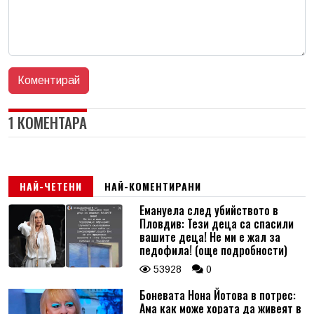
1 КОМЕНТАРА
НАЙ-ЧЕТЕНИ
НАЙ-КОМЕНТИРАНИ
Емануела след убийството в
Пловдив: Тези деца са спасили
вашите деца! Не ми е жал за
педофила! (още подробности)
53928
0
Боневата Нона Йотова в потрес:
Ама как може хората да живеят в