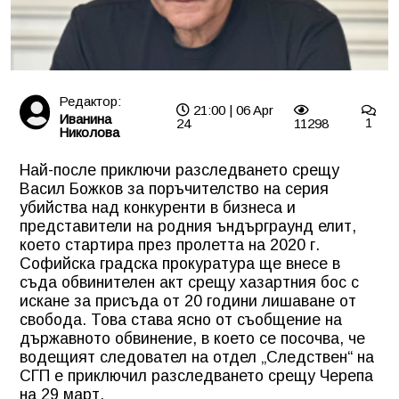
Редактор:
21:00 | 06 Apr
Иванина
24
11298
1
Николова
Най-после приключи разследването срещу
Васил Божков за поръчителство на серия
убийства над конкуренти в бизнеса и
представители на родния ъндърграунд елит,
което стартира през пролетта на 2020 г.
Софийска градска прокуратура ще внесе в
съда обвинителен акт срещу хазартния бос с
искане за присъда от 20 години лишаване от
свобода. Това става ясно от съобщение на
държавното обвинение, в което се посочва, че
водещият следовател на отдел „Следствен“ на
СГП е приключил разследването срещу Черепа
на 29 март.