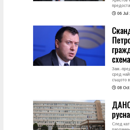
Христов 
предоста
06 Jul
Сканд
Петр
гражд
схем
Зам.-пре
сред най
същото в
08 Oct
ДАНС
русн
След кат
парламен