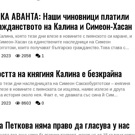
КА АВАНТА: Наши чиновници платили
ажданството на Калина и Симеон-Хасан
Калина, която тези дни влезе в новините с пиянското си каране, и
Симеон-Хасан са единствените наследници на Симеон
гготски, които получават българско гражданство.Това става с...
 2023
2058
1
стта на княгиня Калина е безкрайна
о тези дни наследницата на Симеон Сакскобургготски – княгиня
лезе в новините с пиянската си изцепка, наяве излезе и друга
а история около нея. Факт е, че двамата със сина й Сим...
 2023
8603
0
 Петкова няма право да гласува у нас