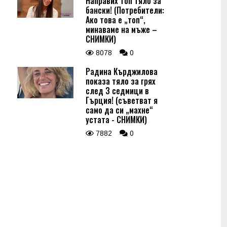
Направих топ тяло за
бански! (Потребители:
Ако това е „топ“,
минаваме на мъже –
СНИМКИ)
8078
0
Радина Кърджилова
показа тяло за грях
след 3 седмици в
Гърция! (съветват я
само да си „махне“
устата - СНИМКИ)
7882
0