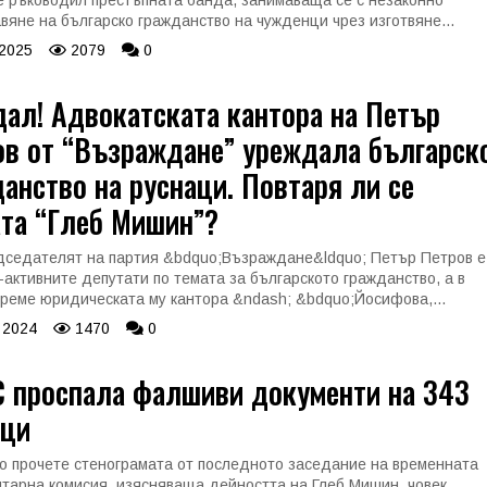
е ръководил престъпната банда, занимаваща се с незаконно
вяне на българско гражданство на чужденци чрез изготвяне...
 2025
2079
0
ал! Адвокатската кантора на Петър
ов от “Възраждане” уреждала българск
анство на руснаци. Повтаря ли се
ата “Глеб Мишин”?
дседателят на партия &bdquo;Възраждане&ldquo; Петър Петров е
-активните депутати по темата за българското гражданство, а в
реме юридическата му кантора &ndash; &bdquo;Йосифова,...
 2024
1470
0
 проспала фалшиви документи на 343
аци
о прочете стенограмата от последното заседание на временната
тарна комисия, изясняваща дейността на Глеб Мишин, човек