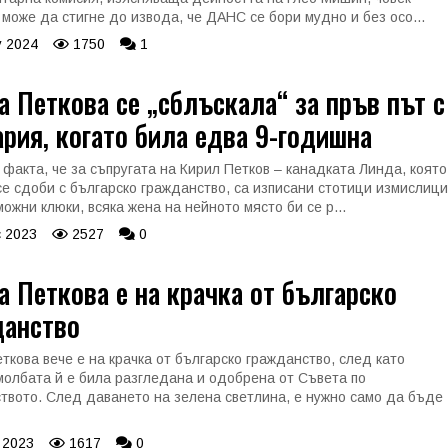
 може да стигне до извода, че ДАНС се бори мудно и без осо...
 2024
1750
1
 Петкова се „сблъскала“ за пръв път с
рия, когато била едва 9-годишна
факта, че за съпругата на Кирил Петков – канадката Линда, която
се сдоби с българско гражданство, са изписани стотици измислици
ожни клюки, всяка жена на нейното място би се р...
 2023
2527
0
 Петкова е на крачка от българско
данство
ткова вече е на крачка от българско гражданство, след като
молбата й е била разгледана и одобрена от Съвета по
твото. След даването на зелена светлина, е нужно само да бъде
 2023
1617
0