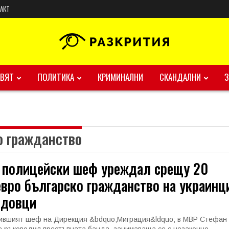
АКТ
ВЯТ
ПОЛИТИКА
КРИМИНАЛНИ
СКАНДАЛНИ
о гражданство
 полицейски шеф уреждал срещу 20
вро българско гражданство на украинц
лдовци
ившият шеф на Дирекция &bdquo;Миграция&ldquo; в МВР Стефан