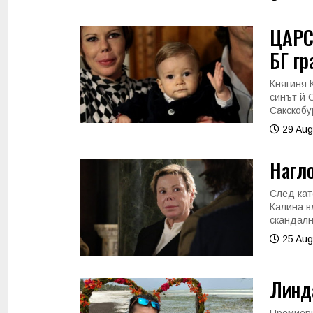
ЦАРС
БГ гр
Княгиня 
синът й 
Сакскобур
29 Aug
Нагло
След кат
Калина в
скандалн
25 Aug
Линда