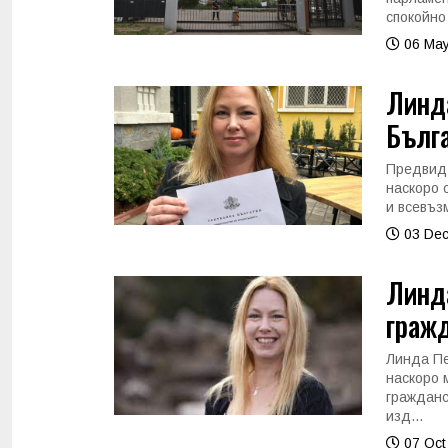
спокойно
06 May
Линда
Бълга
Предвид 
наскоро 
и всевъзм
03 Dec
Линда
граж
Линда Пе
наскоро 
гражданс
изд...
07 Oct