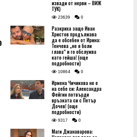
извади от нерви – ВИЖ
ТУК)
23639
0
Разкриха защо Иван
Христов продължава
о
да е обсебен от Ирина:
Тенчева „не я боли
глава“ и го обслужва
като гейша! (още
подробности)
10864
0
Ирмена Чичикова не е
на себе си: Александра
Фейгин потвърди
връзката си с Петър
Дочев! (още
подробности)
9317
0
Маги Джанаварова: