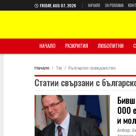
НАЧАЛО
ЗА РЕКЛАМА
КОНТ
FRIDAY, AUG 07, 2026
НАЧАЛО
РАЗКРИТИЯ
ЛЮБОПИТНИ
С
Начало
Таг
българско гражданство
Статии свързани с българск
Бивш
000 е
и мо
&nbsp; Б