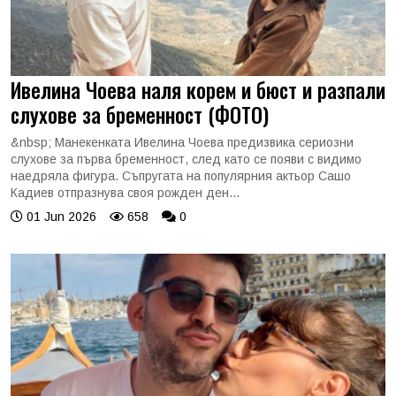
Ивелина Чоева наля корем и бюст и разпали
слухове за бременност (ФОТО)
&nbsp; Манекенката Ивелина Чоева предизвика сериозни
слухове за първа бременност, след като се появи с видимо
наедряла фигура. Съпругата на популярния актьор Сашо
Кадиев отпразнува своя рожден ден...
01 Jun 2026
658
0