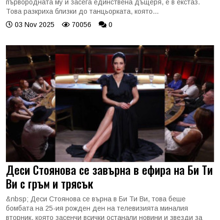
първородната му и засега единствена дъщеря, е в екстаз.
Това разкриха близки до танцьорката, която...
03 Nov 2025
70056
0
Деси Стоянова се завърна в ефира на Би Ти
Ви с гръм и трясък
&nbsp; Деси Стоянова се върна в Би Ти Ви, това беше
бомбата на 25-ия рожден ден на телевизията миналия
вторник, която засенчи всички останали новини и звезди за