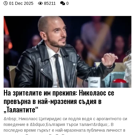
01 Dec 2025
85211
0
На зрителите им прекипя: Николаос се
превърна в най-мразения съдия в
„Талантите“
&nbsp; Николаос Цитиридис си подля водя с арогантното си
поведение в &bdquo;България търси талант&rdquo;. В
последно време гъркът е най-мразената публична личност в