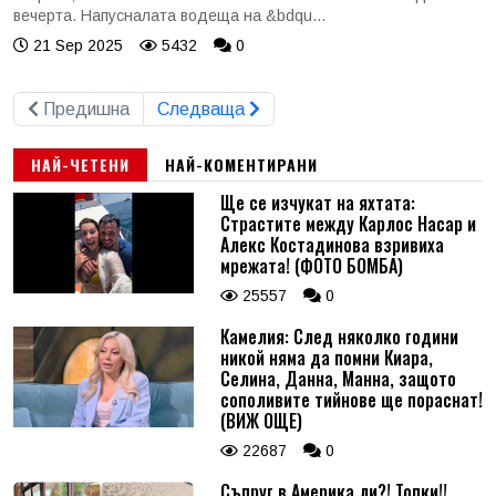
вечерта. Напусналата водеща на &bdqu...
21 Sep 2025
5432
0
Предишна
Следваща
НАЙ-ЧЕТЕНИ
НАЙ-КОМЕНТИРАНИ
Ще се изчукат на яхтата:
Страстите между Карлос Насар и
Алекс Костадинова взривиха
мрежата! (ФОТО БОМБА)
25557
0
Камелия: След няколко години
никой няма да помни Киара,
Селина, Данна, Манна, защото
сополивите тийнове ще пораснат!
(ВИЖ ОЩЕ)
22687
0
Съпруг в Америка ли?! Топки!!