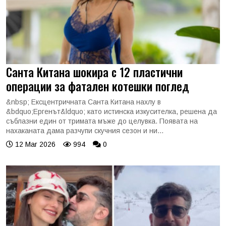
Санта Китана шокира с 12 пластични
операции за фатален котешки поглед
&nbsp; Ексцентричната Санта Китана нахлу в
&bdquo;Ергенът&ldquo; като истинска изкусителка, решена да
съблазни един от тримата мъже до целувка. Появата на
нахаканата дама разчупи скучния сезон и ни...
12 Mar 2026
994
0