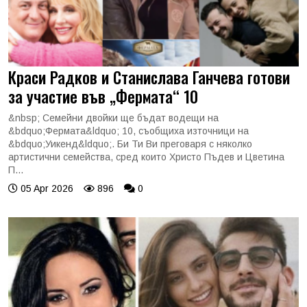
Краси Радков и Станислава Ганчева готови
за участие във „Фермата“ 10
&nbsp; Семейни двойки ще бъдат водещи на
&bdquo;Фермата&ldquo; 10, съобщиха източници на
&bdquo;Уикенд&ldquo;. Би Ти Ви преговаря с няколко
артистични семейства, сред които Христо Пъдев и Цветина
П...
05 Apr 2026
896
0