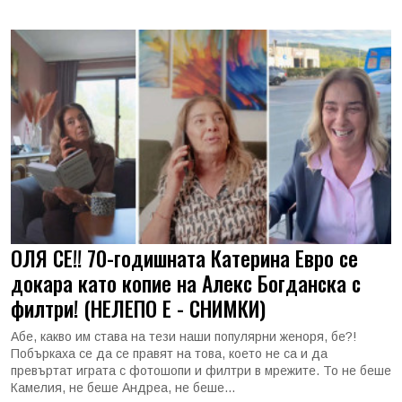
ОЛЯ СЕ!! 70-годишната Катерина Евро се
докара като копие на Алекс Богданска с
филтри! (НЕЛЕПО Е - СНИМКИ)
Абе, какво им става на тези наши популярни женоря, бе?!
Побъркаха се да се правят на това, което не са и да
превъртат играта с фотошопи и филтри в мрежите. То не беше
Камелия, не беше Андреа, не беше...