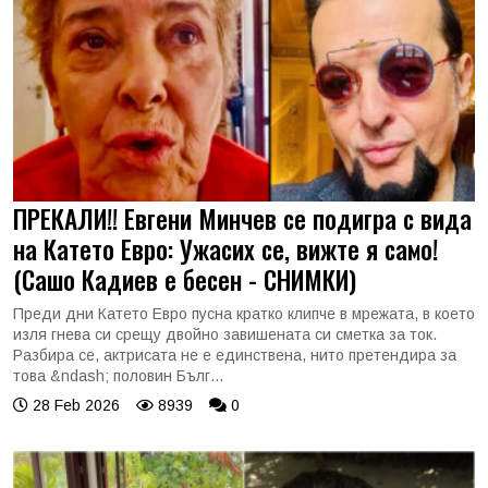
ПРЕКАЛИ!! Евгени Минчев се подигра с вида
на Катето Евро: Ужасих се, вижте я само!
(Сашо Кадиев е бесен - СНИМКИ)
Преди дни Катето Евро пусна кратко клипче в мрежата, в което
изля гнева си срещу двойно завишената си сметка за ток.
Разбира се, актрисата не е единствена, нито претендира за
това &ndash; половин Бълг...
28 Feb 2026
8939
0