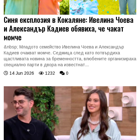
Синя експлозия в Кокаляне: Ивелина Чоева
и Александър Кадиев обявиха, че чакат
момче
&nbsp; Младото семейство Ивелина Чоева и Александър
Кадиев очакват момче. Седмица след като потвърдиха
щастливата новина за бременността, влюбените организираха
специално парти в двора на известнат...
14 Jun 2026
1232
0