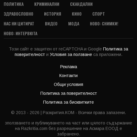
ПОЛИТИКА
КРИМИНАЛНИ
СКАНДАЛНИ
ЗДРАВОСЛОВНО
ИСТОРИЯ
КИНО
СПОРТ
НАС НИ ЦИТИРАТ
ВИДЕО
МОДА
НОВО: СНИМКИ!
НОВО: ИНТЕРВЮТА
Този сайт е защитен от reCAPTCHA и Google
Политика за
поверителност
и
Условия за ползване
са приложени.
Реклама
Контакти
Общи условия
Политика за поверителност
Политика за бисквитките
© 2013 - 2026 | Разкрития.КОМ - Всички права запазени.
зползването и публикуването на част или цялото съдържание
на Razkritia.com без разрешение на Асмара ЕООД е
забранено.