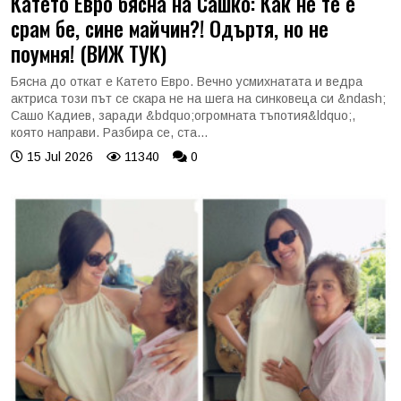
Катето Евро бясна на Сашко: Как не те е
срам бе, сине майчин?! Одъртя, но не
поумня! (ВИЖ ТУК)
Бясна до откат е Катето Евро. Вечно усмихнатата и ведра
актриса този път се скара не на шега на синковеца си &ndash;
Сашо Кадиев, заради &bdquo;огромната тъпотия&ldquo;,
която направи. Разбира се, ста...
15 Jul 2026
11340
0