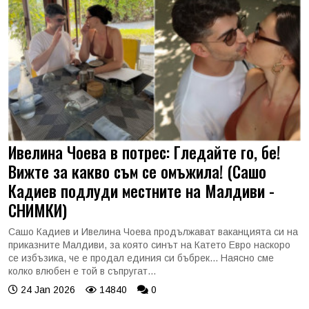
Ивелина Чоева в потрес: Гледайте го, бе!
Вижте за какво съм се омъжила! (Сашо
Кадиев подлуди местните на Малдиви -
СНИМКИ)
Сашо Кадиев и Ивелина Чоева продължават ваканцията си на
приказните Малдиви, за която синът на Катето Евро наскоро
се избъзика, че е продал единия си бъбрек... Наясно сме
колко влюбен е той в съпругат...
24 Jan 2026
14840
0