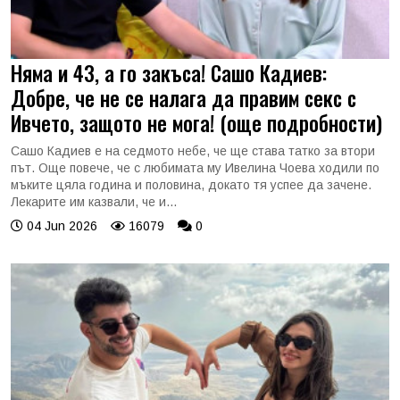
Няма и 43, а го закъса! Сашо Кадиев:
Добре, че не се налага да правим секс с
Ивчето, защото не мога! (още подробности)
Сашо Кадиев е на седмото небе, че ще става татко за втори
път. Още повече, че с любимата му Ивелина Чоева ходили по
мъките цяла година и половина, докато тя успее да зачене.
Лекарите им казвали, че и...
04 Jun 2026
16079
0