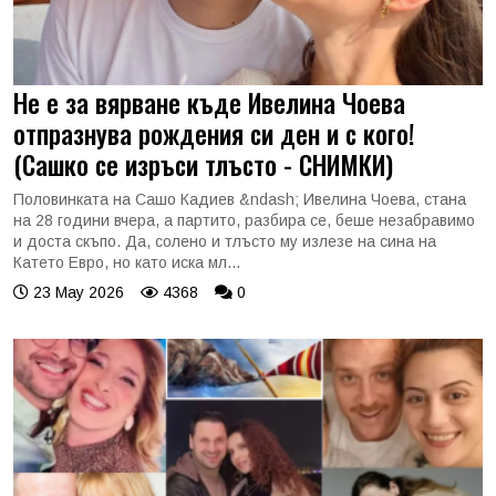
Не е за вярване къде Ивелина Чоева
отпразнува рождения си ден и с кого!
(Сашко се изръси тлъсто - СНИМКИ)
Половинката на Сашо Кадиев &ndash; Ивелина Чоева, стана
на 28 години вчера, а партито, разбира се, беше незабравимо
и доста скъпо. Да, солено и тлъсто му излезе на сина на
Катето Евро, но като иска мл...
23 May 2026
4368
0