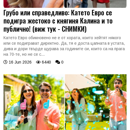
Грубо или справедливо: Катето Евро се
подигра жестоко с княгиня Калина и то
публично! (виж тук - СНИМКИ)
Катето Евро обикновено не е от хората, които хейтят някого
или се подиграват директно. Да, тя е доста цапната в устата,
дива и дори твърде щурава за годините си, които са на прага
на 70-те, но не се с...
16 Jun 2026
6440
0