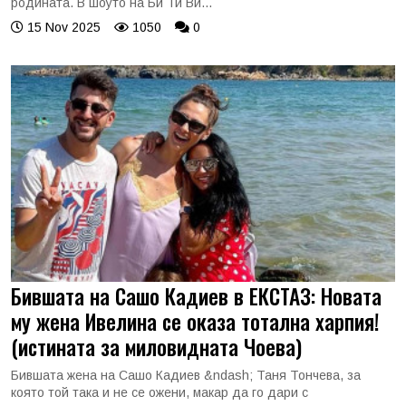
родината. В шоуто на Би Ти Ви...
15 Nov 2025
1050
0
Бившата на Сашо Кадиев в ЕКСТАЗ: Новата
му жена Ивелина се оказа тотална харпия!
(истината за миловидната Чоева)
Бившата жена на Сашо Кадиев &ndash; Таня Тончева, за
която той така и не се ожени, макар да го дари с