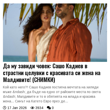
Да му завиди човек: Сашо Кадиев в
страстни целувки с красивата си жена на
Малдивите! (СНИМКИ)
Кой като него?! Сашо Кадиев постигна мечтата на хиляди
мъже &ndash; да бъде на едно от райските места по света
&ndash; Малдивите и то в обятията на млада и красива
жена... Синът на Катето Евро през де...
17 Jan 2026
3934
0