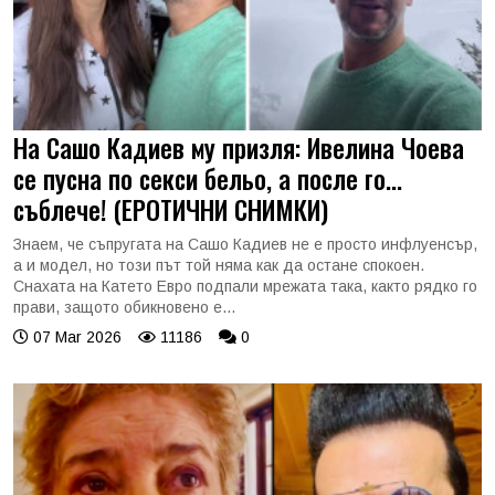
На Сашо Кадиев му призля: Ивелина Чоева
се пусна по секси бельо, а после го...
съблече! (ЕРОТИЧНИ СНИМКИ)
Знаем, че съпругата на Сашо Кадиев не е просто инфлуенсър,
а и модел, но този път той няма как да остане спокоен.
Снахата на Катето Евро подпали мрежата така, както рядко го
прави, защото обикновено е...
07 Mar 2026
11186
0