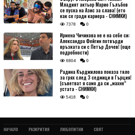
Младият актьор Марио Гълъбов
се пуска на Азис за слава! (ето
как се гради кариера - СНИМКИ)
7378
0
Ирмена Чичикова не е на себе си:
Александра Фейгин потвърди
връзката си с Петър Дочев! (още
подробности)
6804
0
Радина Кърджилова показа тяло
за грях след 3 седмици в Гърция!
(съветват я само да си „махне“
устата - СНИМКИ)
5418
0
НАЧАЛО
РАЗКРИТИЯ
ЛЮБОПИТНИ
СВЯТ