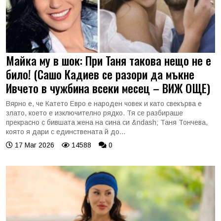
Майка му в шок: При Таня такова нещо не е
било! (Сашо Кадиев се разори да мъкне
Ивчето в чужбина всеки месец – ВИЖ ОЩЕ)
Вярно е, че Катето Евро е народен човек и като свекърва е
злато, което е изключително рядко. Тя се разбираше
прекрасно с бившата жена на сина си &ndash; Таня Тончева,
която я дари с единствената й до...
17 Mar 2026
14588
0