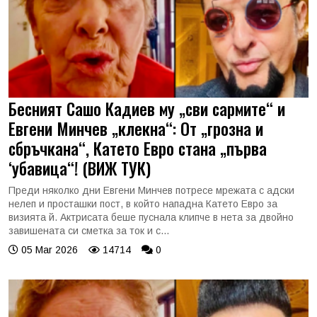
Бесният Сашо Кадиев му „сви сармите“ и
Евгени Минчев „клекна“: От „грозна и
сбръчкана“, Катето Евро стана „първа
‘убавица“! (ВИЖ ТУК)
Преди няколко дни Евгени Минчев потресе мрежата с адски
нелеп и просташки пост, в който нападна Катето Евро за
визията й. Актрисата беше пуснала клипче в нета за двойно
завишената си сметка за ток и с...
05 Mar 2026
14714
0