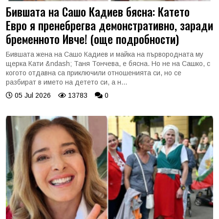
Бившата на Сашо Кадиев бясна: Катето
Евро я пренебрегва демонстративно, заради
бременното Ивче! (още подробности)
Бившата жена на Сашо Кадиев и майка на първородната му
щерка Кати &ndash; Таня Тончева, е бясна. Но не на Сашко, с
когото отдавна са приключили отношенията си, но се
разбират в името на детето си, а н...
05 Jul 2026
13783
0