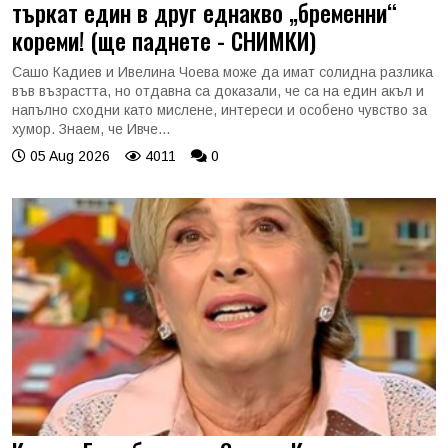
търкат един в друг еднакво „бременни“
кореми! (ще паднете - СНИМКИ)
Сашо Кадиев и Ивелина Чоева може да имат солидна разлика
във възрастта, но отдавна са доказали, че са на един акъл и
напълно сходни като мислене, интереси и особено чувство за
хумор. Знаем, че Ивче...
05 Aug 2026
4011
0