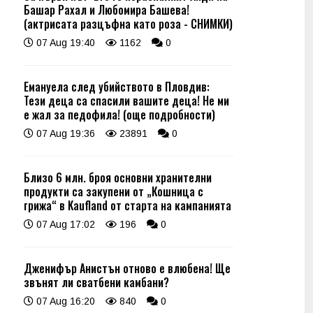
Башар Рахал и Любомира Башева!
(актрисата разцъфна като роза - СНИМКИ)
07 Aug 19:40
1162
0
Емануела след убийството в Пловдив:
Тези деца са спасили вашите деца! Не ми
е жал за педофила! (още подробности)
07 Aug 19:36
23891
0
Близо 6 млн. броя основни хранителни
продукти са закупени от „Кошница с
грижа“ в Kaufland от старта на кампанията
07 Aug 17:02
196
0
Дженифър Анистън отново е влюбена! Ще
звънят ли сватбени камбани?
07 Aug 16:20
840
0