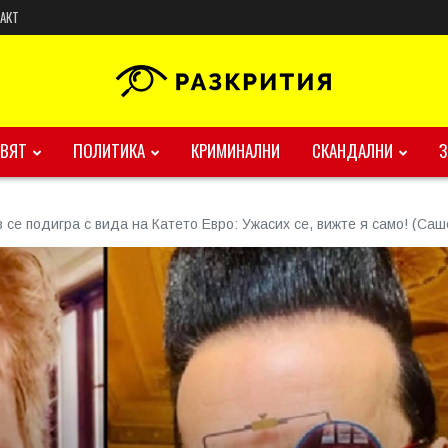
АКТ
ВЯТ
ПОЛИТИКА
КРИМИНАЛНИ
СКАНДАЛНИ
 се подигра с вида на Катето Евро: Ужасих се, вижте я само! (Са