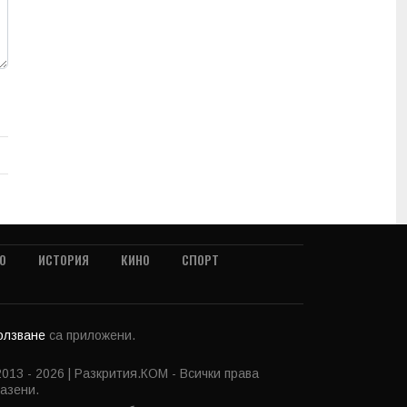
О
ИСТОРИЯ
КИНО
СПОРТ
ползване
са приложени.
013 - 2026 | Разкрития.КОМ - Всички права
азени.