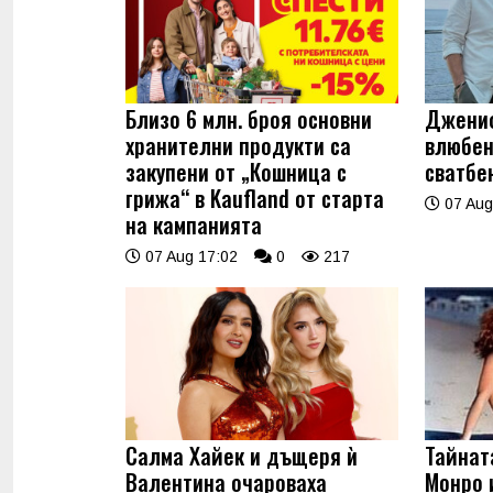
Близо 6 млн. броя основни
Джениф
хранителни продукти са
влюбен
закупени от „Кошница с
сватбе
грижа“ в Kaufland от старта
07 Aug
на кампанията
07 Aug 17:02
0
217
Салма Хайек и дъщеря ѝ
Тайнат
Валентина очароваха
Монро 