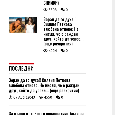
СНИМКИ)
8603
0
Зоран да го духа!!
Силвия Петкова
влюбена отново: Не
мисля, че е раждан
друг, който да успее...
(още разкрития)
4564
0
ПОСЛЕДНИ
Зоран да го духа!! Силвия Петкова
влюбена отново: Не мисля, че е раждан
друг, който да успее... (още разкрития)
07 Aug 19:43
4550
0
За първи път: Ето го порасналият Анди на