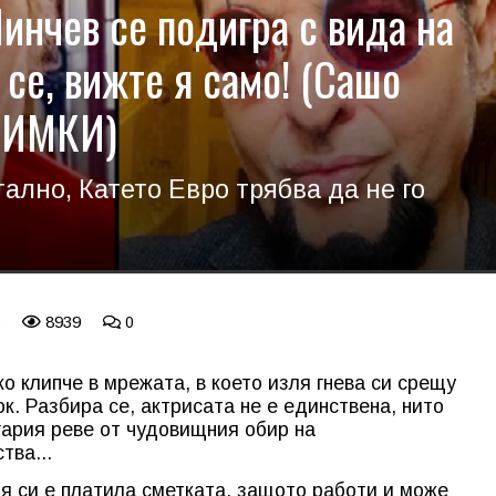
инчев се подигра с вида на
 се, вижте я само! (Сашо
СНИМКИ)
ално, Катето Евро трябва да не го
8939
0
о клипче в мрежата, в което изля гнева си срещу
к. Разбира се, актрисата не е единствена, нито
гария реве от чудовищния обир на
тва...
тя си е платила сметката, защото работи и може