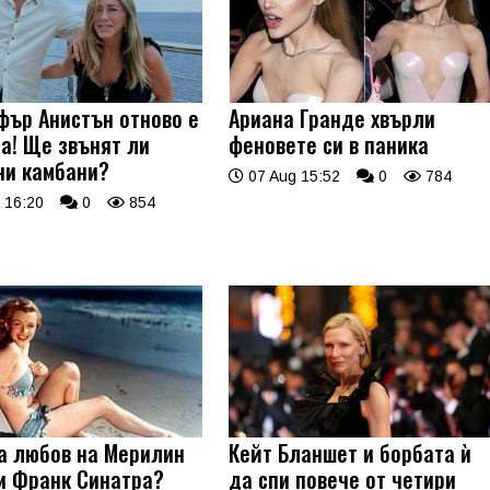
ър Анистън отново е
Ариана Гранде хвърли
а! Ще звънят ли
феновете си в паника
ни камбани?
07 Aug 15:52
0
784
 16:20
0
854
а любов на Мерилин
Кейт Бланшет и борбата ѝ
и Франк Синатра?
да спи повече от четири