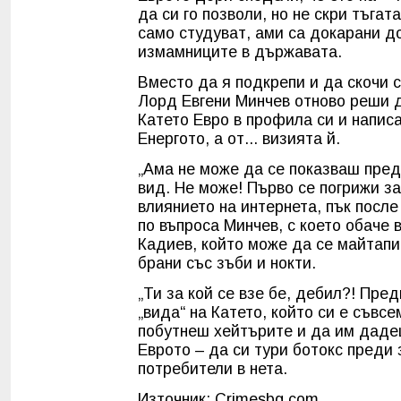
да си го позволи, но не скри тъгат
само студуват, ами са докарани д
измамниците в държавата.
Вместо да я подкрепи и да скочи 
Лорд Евгени Минчев отново реши д
Катето Евро в профила си и написа
Енергото, а от... визията й.
„Ама не може да се показваш пред
вид. Не може! Първо се погрижи з
влиянието на интернета, пък после
по въпроса Минчев, с което обаче
Кадиев, който може да се майтапи 
брани със зъби и нокти.
„Ти за кой се взе бе, дебил?! Пре
„вида“ на Катето, който си е съвс
побутнеш хейтърите и да им дадеш
Еврото – да си тури ботокс преди 
потребители в нета.
Източник: Crimesbg.com