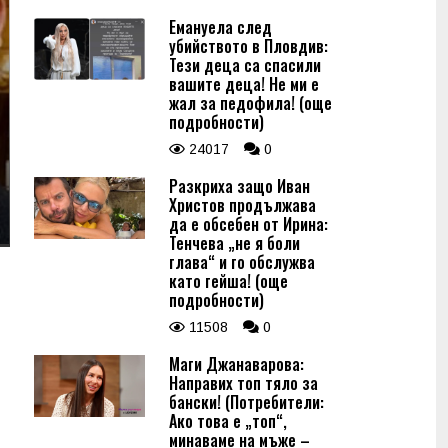
Емануела след
убийството в Пловдив:
Тези деца са спасили
вашите деца! Не ми е
жал за педофила! (още
подробности)
24017
0
Разкриха защо Иван
Христов продължава
да е обсебен от Ирина:
Тенчева „не я боли
глава“ и го обслужва
като гейша! (още
подробности)
11508
0
Маги Джанаварова:
Направих топ тяло за
бански! (Потребители:
Ако това е „топ“,
минаваме на мъже –