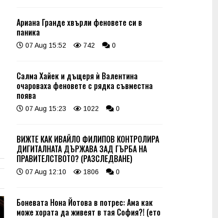
Ариана Гранде хвърли феновете си в
паника
07 Aug 15:52
742
0
Салма Хайек и дъщеря ѝ Валентина
очароваха феновете с рядка съвместна
поява
07 Aug 15:23
1022
0
ВИЖТЕ КАК ИВАЙЛО ФИЛИПОВ КОНТРОЛИРА
ДИГИТАЛНАТА ДЪРЖАВА ЗАД ГЪРБА НА
ПРАВИТЕЛСТВОТО? (РАЗСЛЕДВАНЕ)
07 Aug 12:10
1806
0
Боневата Нона Йотова в потрес: Ама как
може хората да живеят в тая София?! (ето