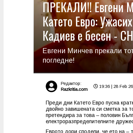
ПРЕКАЛИ!! Евгени М
Катето Евро: Ужасих
Кадиев е бесен - 
Евгени Минчев прекали тот
погледне!
Редактор:
19:36 | 28 Feb 26
Razkritia.com
Преди дни Катето Евро пусна кратк
двойно завишената си сметка за то
претендира за това – половин Бъл
електроразпределителните дружес
Еврото дори сподели, че ето на – 