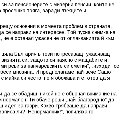
а си за пенсионерите с мизерни пенсии, които не
о просешка тояга, заради лъжците и
срещу основния в момента проблем в страната,
а се направи на интересен. Той пусна снимка на
, че е останал ужасен не от оплакванията й към
 цяла България в този потресаващ, ужасяващ
а визията си, защото си наясно с мащабите и
 ми реви за панчаревските си сметки“, „изходи“ се
 вбеси мнозина. И предполагаме най-вече Сашо
с майка си често, но я обожава и е готов да я
ди да се обадиш, никой не е обърнал внимание на
ем нормален. Ти обаче реши „най-благородно“ да
 идея за гаври. Какво трябваше да направи
записа ли?! Ненормалник!“, попиляха го