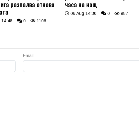
нига разпалва отново
часа на нощ
ата
06 Aug 14:30
0
987
 14:48
0
1106
Email