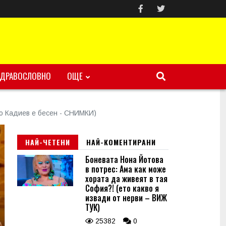
ЗДРАВОСЛОВНО
ОЩЕ
шо Кадиев е бесен - СНИМКИ)
НАЙ-ЧЕТЕНИ
НАЙ-КОМЕНТИРАНИ
Боневата Нона Йотова
в потрес: Ама как може
хората да живеят в тая
София?! (ето какво я
извади от нерви – ВИЖ
ТУК)
25382
0