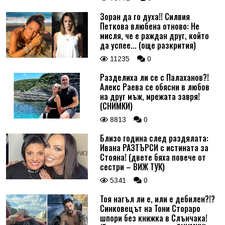
Зоран да го духа!! Силвия
Петкова влюбена отново: Не
мисля, че е раждан друг, който
да успее... (още разкрития)
11235
0
Разделиха ли се с Палаханов?!
Алекс Раева се обясни в любов
на друг мъж, мрежата завря!
(СНИМКИ)
8813
0
Близо година след раздялата:
Ивана РАЗТЪРСИ с истината за
Стояна! (двете бяха повече от
сестри – ВИЖ ТУК)
5341
0
Тоя нагъл ли е, или е дебилен?!?
Синковецът на Тони Стораро
шпори без книжка в Слънчака!