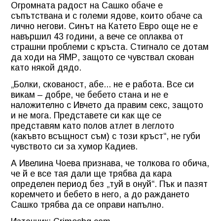
Огромната радост на Сашко обаче е
съпътствана и с големи ядове, които обаче са
лично негови. Синът на Катето Евро още не е
навършил 43 години, а вече се оплаква от
страшни проблеми с кръста. Стигнало се дотам
да ходи на ЯМР, защото се чувствал скован
като някой дядо.
„Болки, скованост, абе... не е работа. Все си
викам – добре, че бебето стана и не е
наложително с Ивчето да правим секс, защото
и не мога. Представете си как ще се
представям като полов атлет в леглото
(какъвто всъщност съм) с този кръст“, не губи
чувството си за хумор Кадиев.
А Ивелина Чоева признава, че толкова го обича,
че й е все тая дали ще трябва да кара
определен период без „туй в онуй“. Пък и пазят
коремчето и бебето в него, а до раждането
Сашко трябва да се оправи напълно.