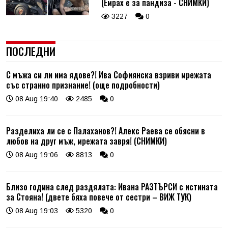
(Емрах е за пандиза - СНИМКИ)
3227
0
ПОСЛЕДНИ
С мъжа си ли има ядове?! Ива Софиянска взриви мрежата
със странно признание! (още подробности)
08 Aug 19:40
2485
0
Разделиха ли се с Палаханов?! Алекс Раева се обясни в
любов на друг мъж, мрежата завря! (СНИМКИ)
08 Aug 19:06
8813
0
Близо година след раздялата: Ивана РАЗТЪРСИ с истината
за Стояна! (двете бяха повече от сестри – ВИЖ ТУК)
08 Aug 19:03
5320
0