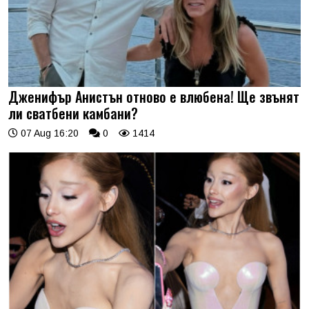
Дженифър Анистън отново е влюбена! Ще звънят
ли сватбени камбани?
07 Aug 16:20
0
1414