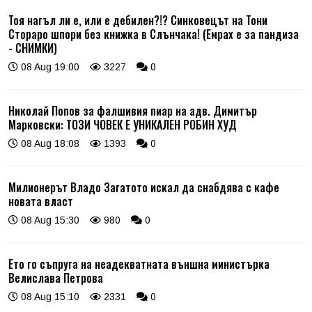
Тоя нагъл ли е, или е дебилен?!? Синковецът на Тони
Стораро шпори без книжка в Слънчака! (Емрах е за пандиза
- СНИМКИ)
08 Aug 19:00
3227
0
Николай Попов за фалшивия пиар на адв. Димитър
Марковски: ТОЗИ ЧОВЕК Е УНИКАЛЕН РОБИН ХУД
08 Aug 18:08
1393
0
Милионерът Владо Загатото искал да снабдява с кафе
новата власт
08 Aug 15:30
980
0
Ето го съпруга на неадекватната външна министърка
Велислава Петрова
08 Aug 15:10
2331
0