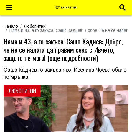
Начало
Любопитни
Няма и 43, а го закъса! Сашо Кадиев: Добре, че не се налага
Няма и 43, а го закъса! Сашо Кадиев: Добре,
че не се налага да правим секс с Ивчето,
защото не мога! (още подробности)
Сашо Кадиев го закъса яко, Ивелина Чоева обаче
не мрънка!
ЛЮБОПИТНИ