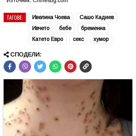
Източник: Crimesbg.com
ТАГОВЕ:
Ивелина Чоева
Сашо Кадиев
Ивчето
бебе
бременна
Катето Евро
секс
хумор
СПОДЕЛИ: