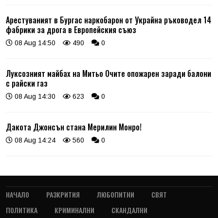
Арестуваният в Бургас наркобарон от Украйна ръководел 14
фабрики за дрога в Европейския съюз
08 Aug 14:50
490
0
Луксозният майбах на Митьо Очите опожарен заради балони
с райски газ
08 Aug 14:30
623
0
Дакота Джонсън стана Мерилин Монро!
08 Aug 14:24
560
0
НАЧАЛО
РАЗКРИТИЯ
ЛЮБОПИТНИ
СВЯТ
ПОЛИТИКА
КРИМИНАЛНИ
СКАНДАЛНИ