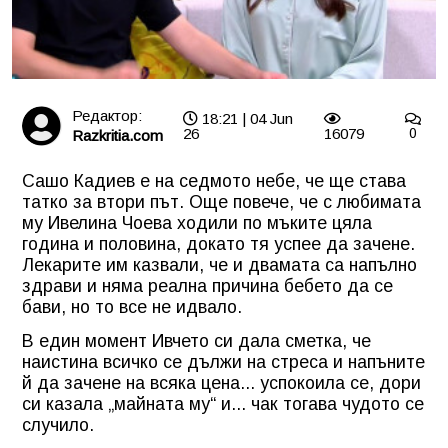
Редактор:
18:21 | 04 Jun
26
16079
0
Razkritia.com
Сашо Кадиев е на седмото небе, че ще става
татко за втори път. Още повече, че с любимата
му Ивелина Чоева ходили по мъките цяла
година и половина, докато тя успее да зачене.
Лекарите им казвали, че и двамата са напълно
здрави и няма реална причина бебето да се
бави, но то все не идвало.
В един момент Ивчето си дала сметка, че
наистина всичко се дължи на стреса и напъните
й да зачене на всяка цена... успокоила се, дори
си казала „майната му“ и... чак тогава чудото се
случило.