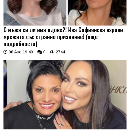
С мъжа си ли има ядове?! Ива Софиянска взриви
мрежата със странно признание! (още
подробности)
08 Aug 19:40
0
2744