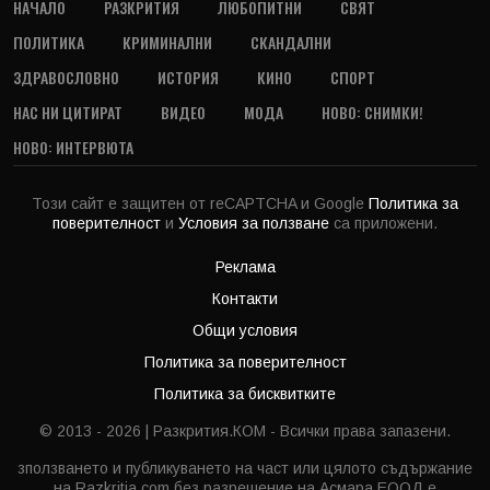
НАЧАЛО
РАЗКРИТИЯ
ЛЮБОПИТНИ
СВЯТ
ПОЛИТИКА
КРИМИНАЛНИ
СКАНДАЛНИ
ЗДРАВОСЛОВНО
ИСТОРИЯ
КИНО
СПОРТ
НАС НИ ЦИТИРАТ
ВИДЕО
МОДА
НОВО: СНИМКИ!
НОВО: ИНТЕРВЮТА
Този сайт е защитен от reCAPTCHA и Google
Политика за
поверителност
и
Условия за ползване
са приложени.
Реклама
Контакти
Общи условия
Политика за поверителност
Политика за бисквитките
© 2013 - 2026 | Разкрития.КОМ - Всички права запазени.
зползването и публикуването на част или цялото съдържание
на Razkritia.com без разрешение на Асмара ЕООД е