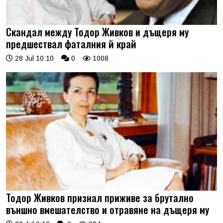
Скандал между Тодор Живков и дъщеря му
предшествал фаталния й край
28 Jul 10:10
0
1008
Тодор Живков признал приживе за брутално
външно вмешателство и отравяне на дъщеря му