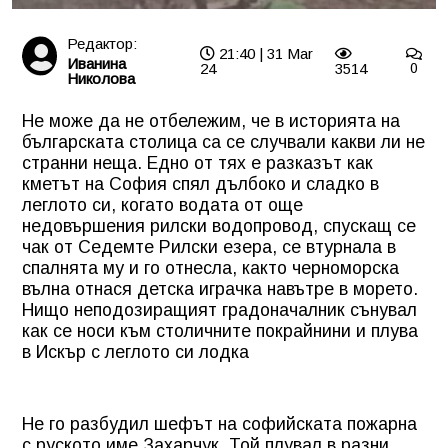
Редактор:
21:40 | 31 Mar
Иванина
24
3514
0
Николова
Не може да не отбележим, че в историята на
българската столица са се случвали какви ли не
странни неща. Едно от тях е разказът как
кметът на София спял дълбоко и сладко в
леглото си, когато водата от още
недовършения рилски водопровод, спускащ се
чак от Седемте Рилски езера, се втурнала в
спалнята му и го отнесла, както черноморска
вълна отнася детска играчка навътре в морето.
Нищо неподозиращият градоначалник сънувал
как се носи към столичните покрайнини и плува
в Искър с леглото си
лодка
Н
e
го разбудил шефът
на
софийската пожарна
с руското им
e
Захарчук. Той плувал в
разни