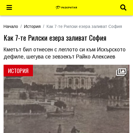
Начало
История
Как 7-те Рилски езера заливат София
Как 7-те Рилски езера заливат София
Кметът бил отнесен с леглото си към Искърското
дефиле, шегува се зевзекът Райко Алексиев
ИСТОРИЯ