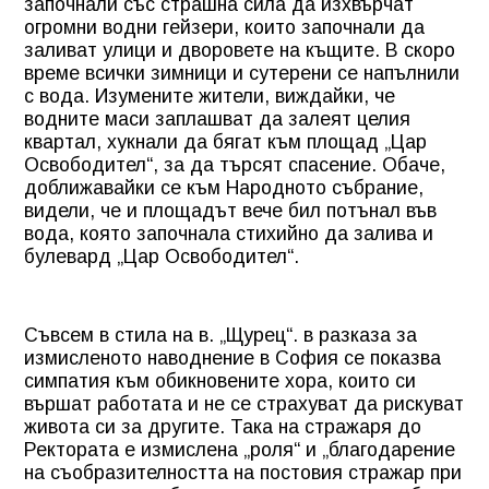
започнали със страшна сила да изхвърчат
огромни водни гейзери, които започнали да
заливат улици и дворовете на къщите. В скоро
време всички зимници и сутерени се напълнили
с вода. Изумените жители, виждайки, че
водните маси заплашват да залеят целия
квартал, хукнали да бягат към площад „Цар
Освободител“, за да търсят спасение. Обаче,
доближавайки се към Народното събрание,
видели, че и площадът вече бил потънал във
вода, която започнала стихийно да залива и
булевард „Цар Освободител“.
Съвсем в стила на в. „Щурец“. в разказа за
измисленото наводнение в София се показва
симпатия към обикновените хора, които си
вършат работата и не се страхуват да рискуват
живота си за другите. Така на стражаря до
Ректората е измислена „роля“ и „благодарение
на съобразителността на постовия стражар при