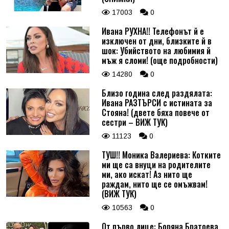
17003
0
Ивана РУХНА!! Телефонът й е
изключен от дни, близките й в
шок: Убийството на любимия й
мъж я сломи! (още подробности)
14280
0
Близо година след раздялата:
Ивана РАЗТЪРСИ с истината за
Стояна! (двете бяха повече от
сестри – ВИЖ ТУК)
11123
0
ТУШ!! Моника Валериева: Котките
ми ще са внуци на родителите
ми, ако искат! Аз нито ще
раждам, нито ще се омъжвам!
(ВИЖ ТУК)
10563
0
От първо лице: Боряна Братоева