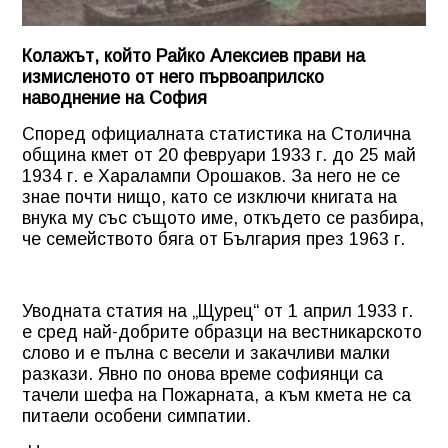
Колажът, който Райко Алексиев прави на
измисленото от него първоаприлско
наводнение на София
Според официалната статистика на Столична
община кмет от 20 февруари 1933 г. до 25 май
1934 г. е Харалампи Орошаков. За него не се
знае почти нищо, като се изключи книгата на
внука му със същото име, откъдето се разбира,
че семейството бяга от България през 1963 г.
Уводната статия на „Щурец“ от 1 април 1933 г.
е сред най-добрите образци на вестникарското
слово и е пълна с весели и закачливи малки
разкази. Явно по онова време софиянци са
тачели шефа на Пожарната, а към кмета не са
питаели особени симпатии.