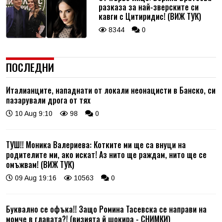
разказа за най-зверските си
кавги с Цитиридис! (ВИЖ ТУК)
8344
0
ПОСЛЕДНИ
Италианците, нападнати от локали неонацисти в Банско, си
пазарували дрога от тях
10 Aug 9:10
98
0
ТУШ!! Моника Валериева: Котките ми ще са внуци на
родителите ми, ако искат! Аз нито ще раждам, нито ще се
омъжвам! (ВИЖ ТУК)
09 Aug 19:16
10563
0
Буквално се офъка!! Защо Ромина Тасевска се направи на
момче в главата?! (визията й шокира - СНИМКИ)