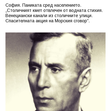
София. Паниката сред населението.
„Столичният кмет отвлечен от водната стихия.
Венециански канали из столичните улици.
Спасителната акция на Морския сговор“.