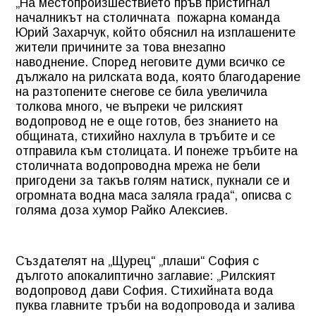
„На местопроизшествието пръв пристигнал
началникът на столичната
пожарна команда
Юрий Захарчук, който обяснил на изплашените
жители причините за това внезапно
наводнение. Според неговите думи всичко се
дължало на рилската вода, която благодарение
на разтопените снегове се била увеличила
толкова много, че въпреки че рилският
водопровод не е още готов, без знанието на
общината, стихийно нахлула в тръбите и се
отправила към столицата. И понеже тръбите на
столичната водопроводна мрежа не бели
пригодени за такъв голям натиск, пукнали се и
огромната водна маса заляла града“, описва с
голяма доза хумор Райко Алексиев.
Създателят на „Щурец“ „плаши“ София с
дългото апокалиптично заглавие: „Рилският
водопровод дави София. Стихийната вода
пуква главните тръби на водопровода и залива