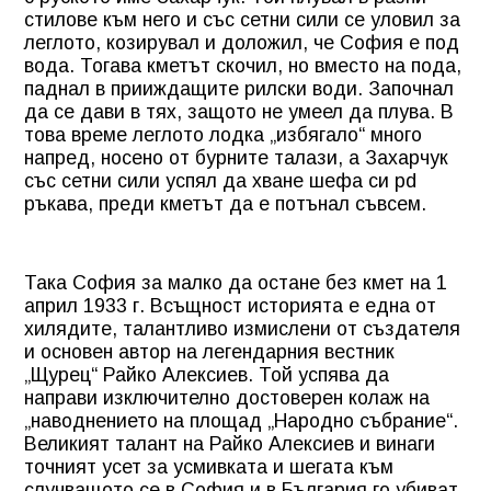
стилове към него и със
сетни сили се уловил
за
леглото, козирувал
и доложил, че София е
под
вода. Тогава кметът
скочил, но вместо на
пода,
паднал в прииждащите рилски води.
Започнал
да се дави в
тях, защото не умеел да
плува. В
това време леглото лодка „избягало“
много
напред, носено
от бурните талази, а Захарчук
със сетни сили
успял да хване шефа си
pd
ръкава, преди кметът
да е потънал съвсем.
Така София за
малко
да остане без кмет на 1
април 1933 г. Всъщност
историята е една от
хилядите, талантливо измислени от създателя
и основен
автор на легендарния вестник
„Щурец“ Райко Алексиев. Той
успява да
направи изключително достоверен колаж на
„наводнението на площад „Народно събрание“.
Великият талант на Райко Алексиев и винаги
точният усет за усмивката и шегата към
случващото се в София и в България го убиват