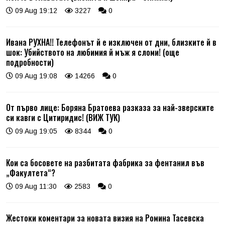
09 Aug 19:12
3227
0
Ивана РУХНА!! Телефонът й е изключен от дни, близките й в
шок: Убийството на любимия й мъж я сломи! (още
подробности)
09 Aug 19:08
14266
0
От първо лице: Боряна Братоева разказа за най-зверските
си кавги с Цитиридис! (ВИЖ ТУК)
09 Aug 19:05
8344
0
Кои са босовете на разбитата фабрика за фентанил във
„Факултета“?
09 Aug 11:30
2583
0
Жестоки коментари за новата визия на Ромина Тасевска