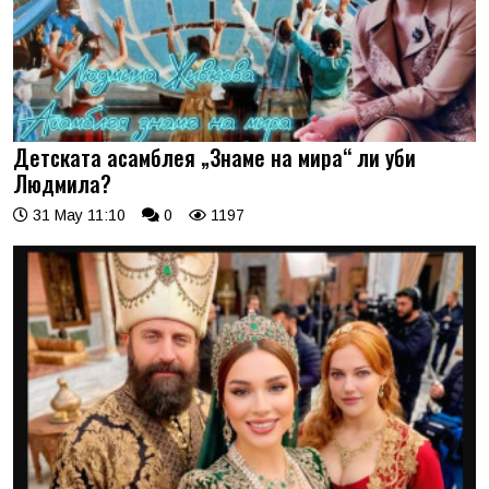
Детската асамблея „Знаме на мира“ ли уби
Людмила?
31 May 11:10
0
1197