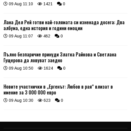
09 Aug 11:10
1421
0
Лана Дел Рей готви най-голямата си изненада досега: Два
албума, една история и години емоции
09 Aug 11:07
462
0
Пълно безпаричие принуди Златка Райкова и Светлана
Гущерова да ловуват заедно
09 Aug 10:50
1624
0
Новите участнички в „Ергенът: Любов в рая“ влизат в
имение за 3 000 000 евро
09 Aug 10:30
623
0