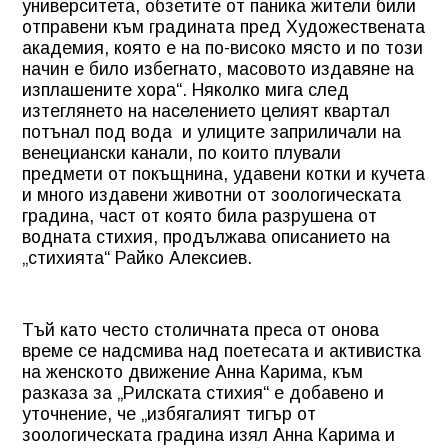
университета, обзетите от паника жители били
отправени към градината пред Художествената
академия, която е на по-високо място и по този
начин е било избегнато, масовото издавяне на
изплашените хора“. Няколко мига след
изтеглянето на населението целият квартал
потънал под вода
и улиците заприличали на
венециански канали, по които плували
предмети от покъщнина, удавени котки и кучета
и много издавени животни от зоологическата
градина, част от която била разрушена от
водната стихия, продължава описанието на
„стихията“ Райко Алексиев.
Тъй като често столичната преса от онова
време се надсмива над поетесата и активистка
на женското движение Анна Карима, към
разказа за „Рилската стихия“ е добавено и
уточнение, че „избягалият тигър от
зоологическата градина изял Анна Карима и