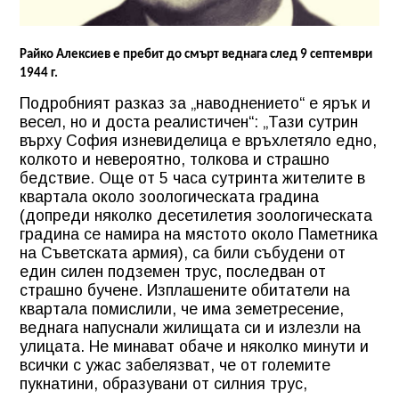
Райко Алексиев е пребит до смърт веднага след 9 септември
1944 г.
Подробният разказ за „наводнението“ е ярък и
весел, но и доста реалистичен“: „Тази сутрин
върху София изневиделица е връхлетяло едно,
колкото и невероятно, толкова и страшно
бедствие. Още от 5 часа сутринта жителите в
квартала около зоологическата градина
(допреди няколко десетилетия зоологическата
градина се намира на мястото около Паметника
на Съветската армия), са били събудени от
един силен подземен трус, последван от
страшно бучене. Изплашените обитатели на
квартала помислили, че има земетресение,
веднага напуснали жилищата си и излезли на
улицата. Не минават обаче и няколко минути и
всички с ужас забелязват, че от големите
пукнатини, образувани от силния трус,