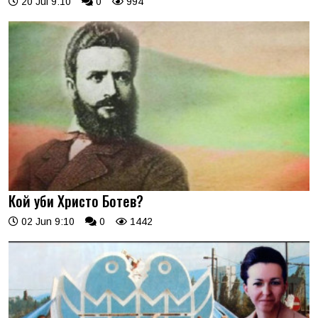
20 Jul 9:10
0
994
Кой уби Христо Ботев?
02 Jun 9:10
0
1442