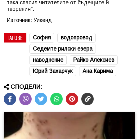
така спасил читателите от бъдещите й
творения”.
Източник: Уикенд
ТАГОВЕ:
София
водопровод
Седемте рилски езера
наводнение
Райко Алексиев
Юрий Захарчук
Ана Карима
СПОДЕЛИ: