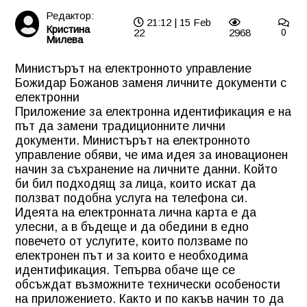
Редактор:
21:12 | 15 Feb
Кристина
22
2968
0
Милева
Министърът на електронното управление
Божидар Божанов заменя личните документи с
електронни
Приложение за електронна идентификация е на
път да замени традиционните лични
документи. Министърът на електронното
управление обяви, че има идея за иновационен
начин за съхранение на личните данни. Който
би бил подходящ за лица, които искат да
ползват подобна услуга на телефона си.
Идеята на електронната лична карта е да
улесни, а в бъдеще и да обедини в едно
повечето от услугите, които ползваме по
електронен път и за които е необходима
идентификация. Тепърва обаче ще се
обсъждат възможните технически особености
на приложението. Както и по какъв начин то да