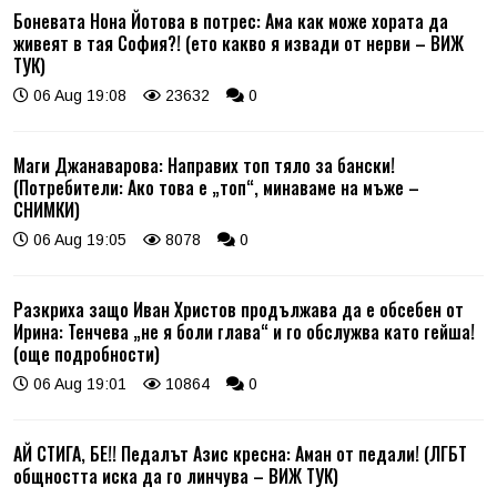
Боневата Нона Йотова в потрес: Ама как може хората да
живеят в тая София?! (ето какво я извади от нерви – ВИЖ
ТУК)
06 Aug 19:08
23632
0
Маги Джанаварова: Направих топ тяло за бански!
(Потребители: Ако това е „топ“, минаваме на мъже –
СНИМКИ)
06 Aug 19:05
8078
0
Разкриха защо Иван Христов продължава да е обсебен от
Ирина: Тенчева „не я боли глава“ и го обслужва като гейша!
(още подробности)
06 Aug 19:01
10864
0
АЙ СТИГА, БЕ!! Педалът Азис кресна: Аман от педали! (ЛГБТ
общността иска да го линчува – ВИЖ ТУК)