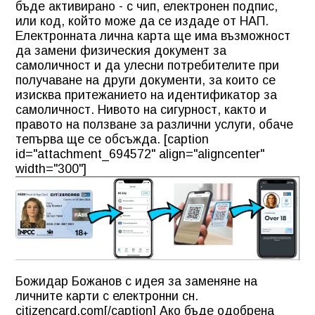
бъде активирано - с чип, електронен подпис,
или код, който може да се издаде от НАП.
Електронната лична карта ще има възможност
да замени физическия документ за
самоличност и да улесни потребителите при
получаване на други документи, за които се
изисква притежанието на идентификатор за
самоличност. Нивото на сигурност, както и
правото на ползване за различни услуги, обаче
тепърва ще се обсъжда. [caption
id="attachment_694572" align="aligncenter"
width="300"]
Божидар Божанов с идея за заменяне на
личните карти с електронни сн.
citizencard.com[/caption] Ако бъде одобрена