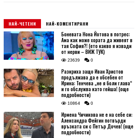
НАЙ-ЧЕТЕНИ
НАЙ-КОМЕНТИРАНИ
Боневата Нона Йотова в потрес:
Ама как може хората да живеят в
тая София?! (ето какво я извади
от нерви – ВИЖ ТУК)
23639
0
Разкриха защо Иван Христов
продължава да е обсебен от
Ирина: Тенчева „не я боли глава“
и го обслужва като гейша! (още
подробности)
10864
0
Ирмена Чичикова не е на себе си:
Александра Фейгин потвърди
връзката си с Петър Дочев! (още
подробности)