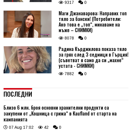
9317
0
Маги Джанаварова: Направих топ
тяло за бански! (Потребители:
Ако това е „топ“, минаваме на
мъже – СНИМКИ)
8078
0
Радина Кърджилова показа тяло
за грях след 3 седмици в Гърция!
(съветват я само да си „махне“
устата - СНИМКИ)
7882
0
ПОСЛЕДНИ
Близо 6 млн. броя основни хранителни продукти са
закупени от „Кошница с грижа“ в Kaufland от старта на
кампанията
07 Aug 17:02
42
0