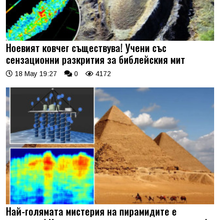
Ноевият ковчег съществува! Учени със
сензационни разкрития за библейския мит
18 May 19:27
0
4172
Най-голямата мистерия на пирамидите е