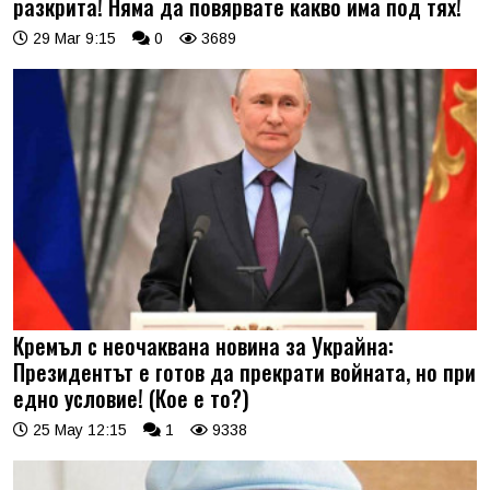
разкрита! Няма да повярвате какво има под тях!
29 Mar 9:15
0
3689
Кремъл с неочаквана новина за Украйна:
Президентът е готов да прекрати войната, но при
едно условие! (Кое е то?)
25 May 12:15
1
9338