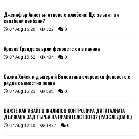
Дженифър Анистън отново е влюбена! Ще звънят ли
сватбени камбани?
07 Aug 16:20
322
0
Ариана Гранде хвърли феновете си в паника
07 Aug 15:52
434
0
Салма Хайек и дъщеря ѝ Валентина очароваха феновете с
рядка съвместна поява
07 Aug 15:23
595
0
ВИЖТЕ КАК ИВАЙЛО ФИЛИПОВ КОНТРОЛИРА ДИГИТАЛНАТА
ДЪРЖАВА ЗАД ГЪРБА НА ПРАВИТЕЛСТВОТО? (РАЗСЛЕДВАНЕ)
07 Aug 12:10
1477
0