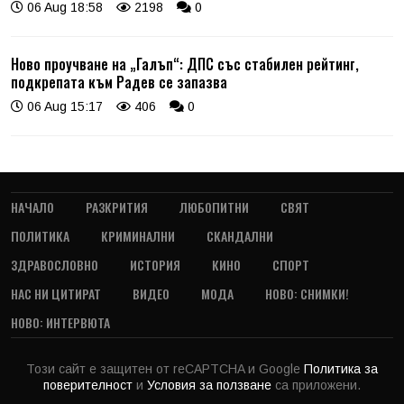
06 Aug 18:58
2198
0
Ново проучване на „Галъп“: ДПС със стабилен рейтинг,
подкрепата към Радев се запазва
06 Aug 15:17
406
0
НАЧАЛО
РАЗКРИТИЯ
ЛЮБОПИТНИ
СВЯТ
ПОЛИТИКА
КРИМИНАЛНИ
СКАНДАЛНИ
ЗДРАВОСЛОВНО
ИСТОРИЯ
КИНО
СПОРТ
НАС НИ ЦИТИРАТ
ВИДЕО
МОДА
НОВО: СНИМКИ!
НОВО: ИНТЕРВЮТА
Този сайт е защитен от reCAPTCHA и Google
Политика за
поверителност
и
Условия за ползване
са приложени.