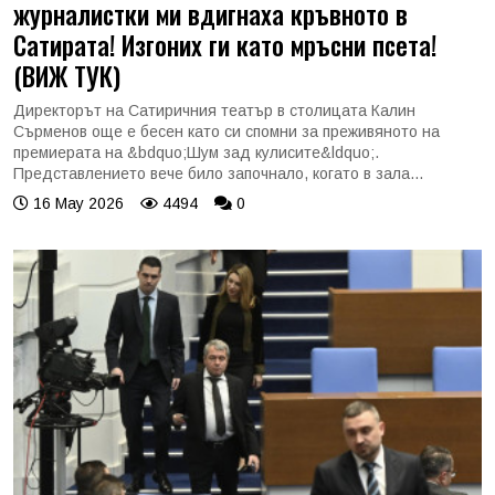
журналистки ми вдигнаха кръвното в
Сатирата! Изгоних ги като мръсни псета!
(ВИЖ ТУК)
Директорът на Сатиричния театър в столицата Калин
Сърменов още е бесен като си спомни за преживяното на
премиерата на &bdquo;Шум зад кулисите&ldquo;.
Представлението вече било започнало, когато в зала...
16 May 2026
4494
0