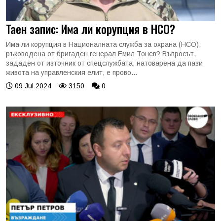
Таен запис: Има ли корупция в НСО?
Има ли корупция в Националната служба за охрана (НСО),
ръководена от бригаден генерал Емил Тонев? Въпросът,
зададен от източник от спецслужбата, натоварена да пази
живота на управленския елит, е прово...
09 Jul 2024
3150
0