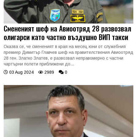
Смененият шеф на Авиоотряд 28 развозвал
олигарси като частно въздушно ВИП такси
Оказва се, че смененият в края на месец юни от служебния
премиер Димитър Главчев шеф на правителствения Авиоотряд
28 ген. Златко Златев, е развозвал неправомерно с частни
чартърни полети приближени до...
03 Aug 2024
2989
0