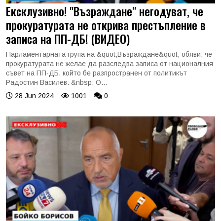
Ексклузивно! "Възраждане" негодуват, че
прокуратурата не открива престъпление в
записа на ПП-ДБ! (ВИДЕО)
Парламентарната група на &quot;Възраждане&quot; обяви, че
прокуратурата не желае да разследва записа от националния
съвет на ПП-ДБ, който бе разпространен от политикът
Радостин Василев. &nbsp; О...
28 Jun 2024
1001
0