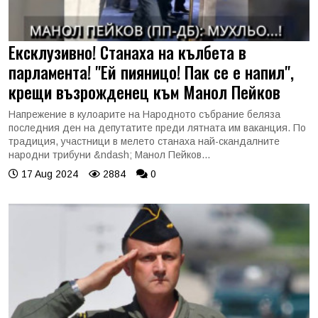
Ексклузивно! Станаха на кълбета в
парламента! "Ей пияницо! Пак се е напил",
крещи възрожденец към Манол Пейков
Напрежение в кулоарите на Народното събрание беляза
последния ден на депутатите преди лятната им ваканция. По
традиция, участници в мелето станаха най-скандалните
народни трибуни &ndash; Манол Пейков...
17 Aug 2024
2884
0