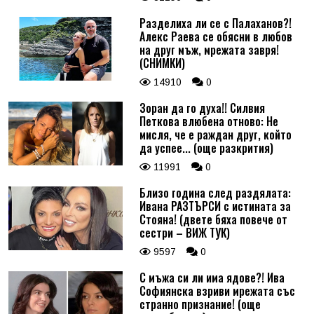
Разделиха ли се с Палаханов?!
Алекс Раева се обясни в любов
на друг мъж, мрежата завря!
(СНИМКИ)
14910
0
Зоран да го духа!! Силвия
Петкова влюбена отново: Не
мисля, че е раждан друг, който
да успее... (още разкрития)
11991
0
Близо година след раздялата:
Ивана РАЗТЪРСИ с истината за
Стояна! (двете бяха повече от
сестри – ВИЖ ТУК)
9597
0
С мъжа си ли има ядове?! Ива
Софиянска взриви мрежата със
странно признание! (още