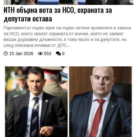
ИТН обърна вота за НСО, охраната за
депутати остава
Парламентът първо прие на първо четене промените в закона
за НСО, които свалят охраната от всички, които не заемат
висши държавни длъжности, в това число и за депутати, но
след поискана почивка от ДПС...
15 Jan 2026
553
0