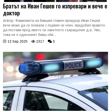
Братът на Иван Гешев го изпревари и вече е
доктор
&nbsp; Фамилията на бившия главен прокурор Иван Гешев
вече може да се похвали с първия си член, придобил правото
да постави пред името си заветното съкращение д-р. Уви,
това не е одиозният бивш обв...
13 Sep 2025
2317
0