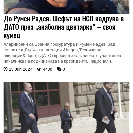
До Румен Радев: Шефът на НСО кадрува в
ДАТО през „анаболна цветарка” – своя
кумец
Алармирани са Военна прокуратура и Румен Радев! Зад
смените в Държавна агенция &bdquo;Технически
операции&ldquo; (ДАТО) прозира задкулисното участие на
началника на подчинената на президента Националн...
25 Jun 2024
4480
0