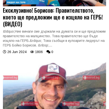
Ексклузивно! Борисов: Правителството,
което ще предложим ще е изцяло на ГЕРБ!
(ВИДЕО)
&ldquo;Ние винаги сме държали на думата си и ще предложим
правителство на малцинство. Това правителство ще бъде
изцяло на ГЕРБ.&rdquo; Това съобщи в кулоарите лидерът на
ГЕРБ Бойко Борисов. &nbsp;...
26 Jun 2024
1806
0