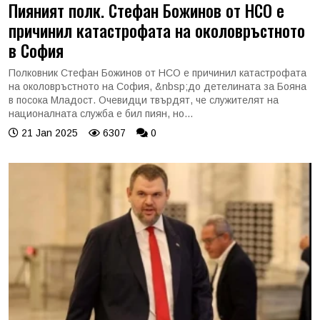
Пияният полк. Стефан Божинов от НСО е
причинил катастрофата на околовръстното
в София
Полковник Стефан Божинов от НСО е причинил катастрофата
на околовръстното на София, &nbsp;до детелината за Бояна
в посока Младост. Очевидци твърдят, че служителят на
националната служба е бил пиян, но...
21 Jan 2025
6307
0