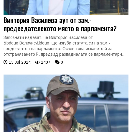
Виктория Василева аут от зам.-
председателското място в парламента?
Запознати издават, че Виктория Василева от
&bdquo;Величие&ldquo; ще изгуби статута си на зам.-
председател на парламента. Освен това искането й за
отстраняването й, предвид разпадналата се парламентарн...
13 Jul 2024
1407
0