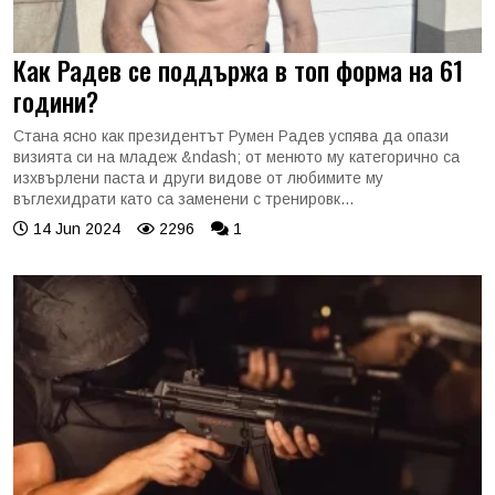
Как Радев се поддържа в топ форма на 61
години?
Стана ясно как президентът Румен Радев успява да опази
визията си на младеж &ndash; от менюто му категорично са
изхвърлени паста и други видове от любимите му
въглехидрати като са заменени с тренировк...
14 Jun 2024
2296
1