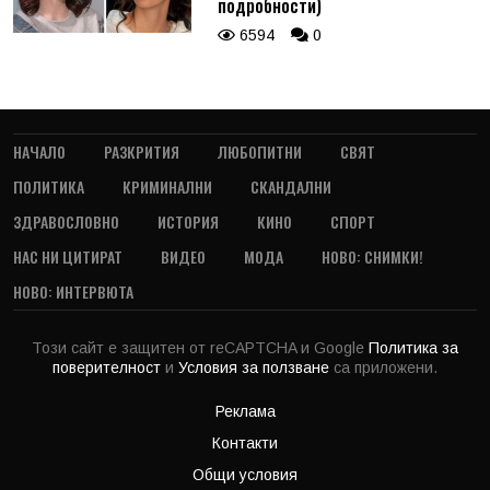
подробности)
6594
0
НАЧАЛО
РАЗКРИТИЯ
ЛЮБОПИТНИ
СВЯТ
ПОЛИТИКА
КРИМИНАЛНИ
СКАНДАЛНИ
ЗДРАВОСЛОВНО
ИСТОРИЯ
КИНО
СПОРТ
НАС НИ ЦИТИРАТ
ВИДЕО
МОДА
НОВО: СНИМКИ!
НОВО: ИНТЕРВЮТА
Този сайт е защитен от reCAPTCHA и Google
Политика за
поверителност
и
Условия за ползване
са приложени.
Реклама
Контакти
Общи условия