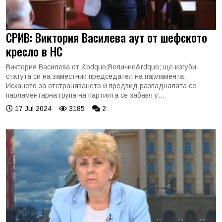
СРИВ: Виктория Василева аут от шефското
кресло в НС
Виктория Василева от &bdquo;Величие&rdquo; ще изгуби
статута си на заместник-председател на парламента.
Искането за отстраняването ѝ предвид разпадналата се
парламентарна група на партията се забавя у...
17 Jul 2024
3185
2