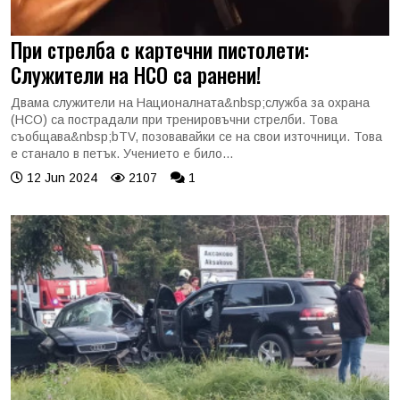
При стрелба с картечни пистолети:
Служители на НСО са ранени!
Двама служители на Националната&nbsp;служба за охрана
(НСО) са пострадали при тренировъчни стрелби. Това
съобщава&nbsp;bTV, позовавайки се на свои източници. Това
е станало в петък. Учението е било...
12 Jun 2024
2107
1