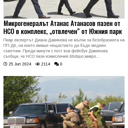
Микрогенералът Атанас Атанасов пазен от
НСО в комплекс, „отвлечен” от Южния парк
Пиар експертът Диана Дамянова не мълчи за безобразията на
ПП-ДБ, на които имаше нещастието да бъде медиен
съветник. Преди минути с пост във фейсбук Дамянова
съобщи, че НСО пази измисления &bdquo;микро...
25 Jun 2024
2114
0