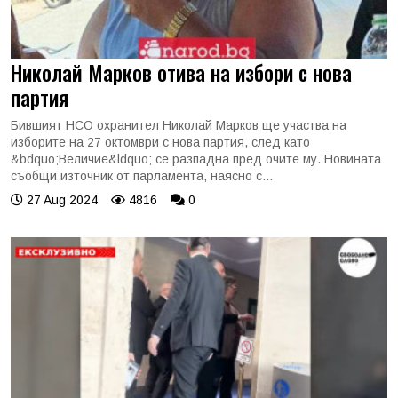
Николай Марков отива на избори с нова
партия
Бившият НСО охранител Николай Марков ще участва на
изборите на 27 октомври с нова партия, след като
&bdquo;Величие&ldquo; се разпадна пред очите му. Новината
съобщи източник от парламента, наясно с...
27 Aug 2024
4816
0