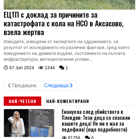
ЕЦТП с доклад за причините за
катастрофата с кола на НСО в Аксасово,
взела жертва
Изводите, изведени от експертите на сдружението, са
резултат от изследването на различни фактори, сред които
поведението на двамата водачи, състоянието на пътната
инфраструктура, метеорологични услови...
07 Jun 2024
1344
1
Предишна
Следваща
НАЙ-ЧЕТЕНИ
НАЙ-КОМЕНТИРАНИ
Емануела след убийството в
Пловдив: Тези деца са спасили
вашите деца! Не ми е жал за
педофила! (още подробности)
81256
0