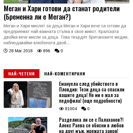
Меган и Хари готови да станат родители
(Бременна ли е Меган?)
Меган и Хари мислят за деца Меган и Хари вече са готови да
предприемат най-важната стъпка в своя живот. Кралската
двойка вече мисли за деца. Това твърдят британските медии,
наблюдавайки влюбената двой...
28 Mar 2018
896
0
НАЙ-ЧЕТЕНИ
НАЙ-КОМЕНТИРАНИ
Емануела след убийството в
Пловдив: Тези деца са спасили
вашите деца! Не ми е жал за
педофила! (още подробности)
81004
0
Разделиха ли се с Палаханов?!
Алекс Раева се обясни в любов
на друг мъж, мрежата завря!