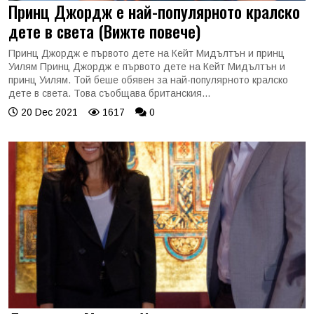
Принц Джордж е най-популярното кралско
дете в света (Вижте повече)
Принц Джордж е първото дете на Кейт Мидълтън и принц
Уилям Принц Джордж е първото дете на Кейт Мидълтън и
принц Уилям. Той беше обявен за най-популярното кралско
дете в света. Това съобщава британския...
20 Dec 2021
1617
0