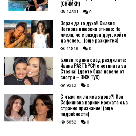
(СНИМКИ)
14301
0
Зоран да го духа!! Силвия
Петкова влюбена отново: Не
мисля, че е раждан друг, който
да успее... (още разкрития)
11816
0
Близо година след раздялата:
Ивана РАЗТЪРСИ с истината за
Стояна! (двете бяха повече от
сестри – ВИЖ ТУК)
9212
0
С мъжа си ли има ядове?! Ива
Софиянска взриви мрежата със
странно признание! (още
подробности)
5852
0