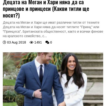
Децата на Меган и Хари няма да са
принцове и принцеси (Какви титли ще
носят?)
Децата на Меган и Хари ще имат различни титли от техните
Децата на Меган и Хари няма да носят титлите "Принц" или
"Принцеса". Британската общественост, както и всички фенове
на кралското семейство, с...
03 Aug 2018
1491
0