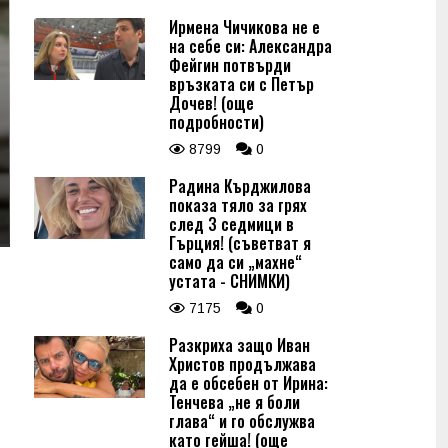
Ирмена Чичикова не е
на себе си: Александра
Фейгин потвърди
връзката си с Петър
Дочев! (още
подробности)
8799
0
Радина Кърджилова
показа тяло за грях
след 3 седмици в
Гърция! (съветват я
само да си „махне“
устата - СНИМКИ)
7175
0
Разкриха защо Иван
Христов продължава
да е обсебен от Ирина:
Тенчева „не я боли
глава“ и го обслужва
като гейша! (още