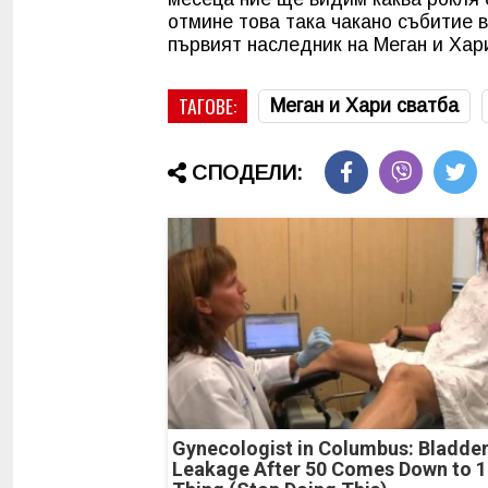
отмине това така чакано събитие 
първият наследник на Меган и Хар
ТАГОВЕ:
Меган и Хари сватба
СПОДЕЛИ:
Gynecologist in Columbus: Bladde
Leakage After 50 Comes Down to 1