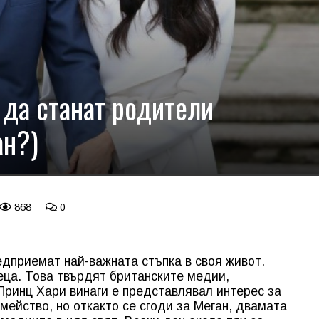
 да станат родители
ан?)
868
0
едприемат най-важната стъпка в своя живот.
еца. Това твърдят британските медии,
ринц Хари винаги е представлявал интерес за
мейство, но откакто се сгоди за Меган, двамата