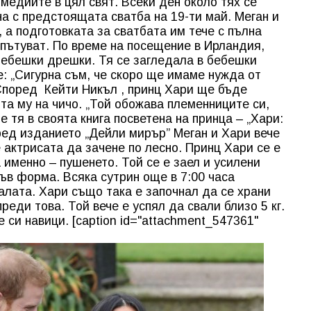
медиите в цял свят. Всеки ден около тях се
а с предстоящата сватба на 19-ти май. Меган и
 а подготовката за сватбата им тече с пълна
 пътуват. По време на посещение в Ирландия,
бебешки дрешки. Тя се загледала в бебешки
е: „Сигурна съм, че скоро ще имаме нужда от
Според Кейти Никъл , принц Хари ще бъде
та му на чичо. „Той обожава племенниците си,
ше тя в своята книга посветена на принца – „Хари:
ред изданието „Дейли мирър” Меган и Хари вече
 актрисата да зачене по лесно. Принц Хари се е
а именно – пушенето. Той се е заел и усилени
ъв форма. Всяка сутрин още в 7:00 часа
алата. Хари също така е започнал да се храни
реди това. Той вече е успял да свали близо 5 кг.
е си навици. [caption id="attachment_547361"