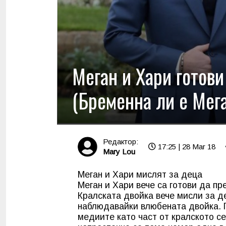
Меган и Хари готови
(Бременна ли е Мег
Редактор:
17:25 | 28 Mar 18
Mary Lou
Меган и Хари мислят за деца
Меган и Хари вече са готови да пр
Кралската двойка вече мисли за д
наблюдавайки влюбената двойка. П
медиите като част от кралското се