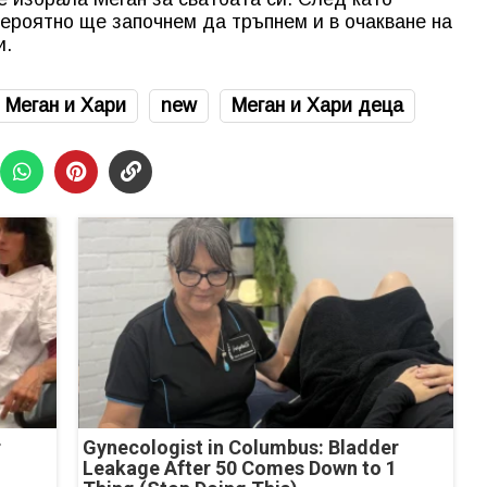
вероятно ще започнем да тръпнем и в очакване на
и.
Меган и Хари
new
Меган и Хари деца
r
Gynecologist in Columbus: Bladder
Leakage After 50 Comes Down to 1