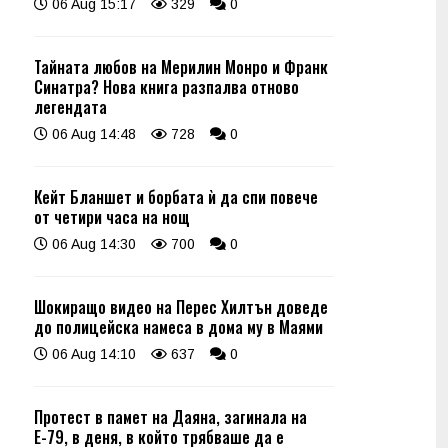
06 Aug 15:17
329
0
Тайната любов на Мерилин Монро и Франк
Синатра? Нова книга разпалва отново
легендата
06 Aug 14:48
728
0
Кейт Бланшет и борбата ѝ да спи повече
от четири часа на нощ
06 Aug 14:30
700
0
Шокиращо видео на Перес Хилтън доведе
до полицейска намеса в дома му в Маями
06 Aug 14:10
637
0
Протест в памет на Даяна, загинала на
Е-79, в деня, в който трябваше да е