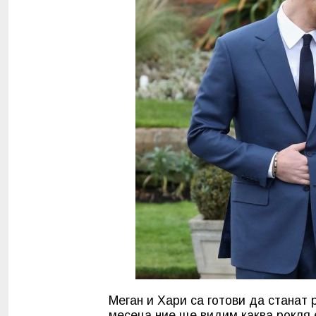
Меган и Хари са готови да станат 
месеца ние ще видим каква рокля 