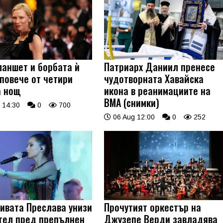
ланшет и борбата ѝ
Патриарх Даниил пренесе
 повече от четири
чудотворната Хавайска
а нощ
икона в реанимациите на
ВМА (снимки)
 14:30
0
700
06 Aug 12:00
0
252
ивата Преслава унизи
Прочутият оркестър на
тел пред препълнен
Джузепе Верди завладява