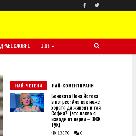
ЗДРАВОСЛОВНО
ОЩЕ
НАЙ-ЧЕТЕНИ
НАЙ-КОМЕНТИРАНИ
Боневата Нона Йотова
в потрес: Ама как може
хората да живеят в тая
София?! (ето какво я
извади от нерви – ВИЖ
ТУК)
13370
0