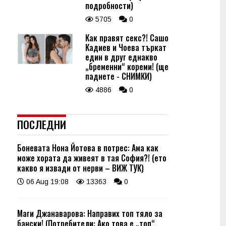
подробности)
5705
0
Как правят секс?! Сашо
Кадиев и Чоева търкат
един в друг еднакво
„бременни“ кореми! (ще
паднете - СНИМКИ)
4886
0
ПОСЛЕДНИ
Боневата Нона Йотова в потрес: Ама как
може хората да живеят в тая София?! (ето
какво я извади от нерви – ВИЖ ТУК)
06 Aug 19:08
13363
0
Маги Джанаварова: Направих топ тяло за
бански! (Потребители: Ако това е „топ“,