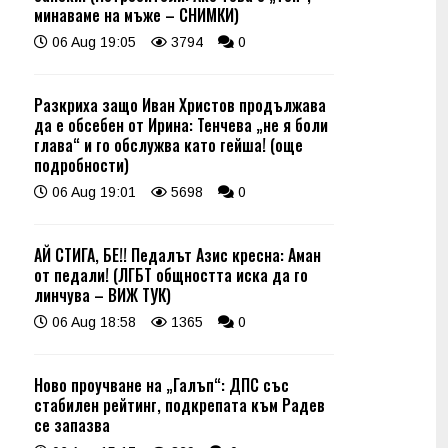
минаваме на мъже – СНИМКИ)
06 Aug 19:05
3794
0
Разкриха защо Иван Христов продължава
да е обсебен от Ирина: Тенчева „не я боли
глава“ и го обслужва като гейша! (още
подробности)
06 Aug 19:01
5698
0
АЙ СТИГА, БЕ!! Педалът Азис кресна: Аман
от педали! (ЛГБТ общността иска да го
линчува – ВИЖ ТУК)
06 Aug 18:58
1365
0
Ново проучване на „Галъп“: ДПС със
стабилен рейтинг, подкрепата към Радев
се запазва