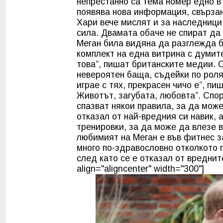
непрестанно са тема номер едно в 
появява нова информация, свързан
Хари вече мислят и за наследници,
сила. Двамата обаче не спират да
Меган била видяна да разглежда 
комплект на една витрина с думит
това”, пишат британските медии. 
невероятен баща, съдейки по роля
играе с тях, прекрасен чичо е”, пи
Животът, загубата, любовта”. Спо
спазват някои правила, за да може
отказал от най-вредния си навик, 
тренировки, за да може да влезе в
любимият на Меган е във фитнес з
много по-здравословно отколкото п
след като се е отказал от вреднит
align="aligncenter" width="300"]