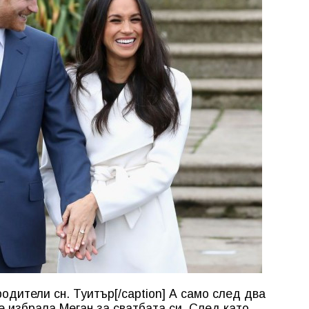
родители сн. Туитър[/caption] А само след два
е избрала Меган за сватбата си. След като