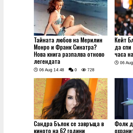
Тайната любов на Мерилин
Кейт Б
Монро и Франк Синатра?
да спи
Нова книга разпалва отново
часа н
легендата
06 Aug
06 Aug 14:48
0
728
Сандра Бълок се завръща в
Фолк д
киното на 62 години
охрани