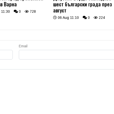
ъв Варна
шест български града през
август
 11:30
0
728
06 Aug 11:10
0
224
Email