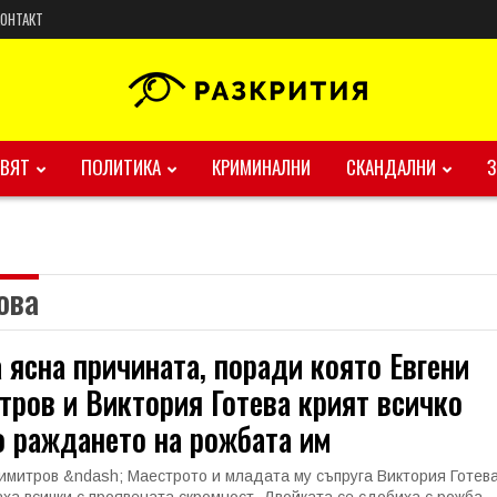
КОНТАКТ
ВЯТ
ПОЛИТИКА
КРИМИНАЛНИ
СКАНДАЛНИ
ова
 ясна причината, поради която Евгени
ров и Виктория Готева крият всичко
 раждането на рожбата им
имитров &ndash; Маестрото и младата му съпруга Виктория Готева