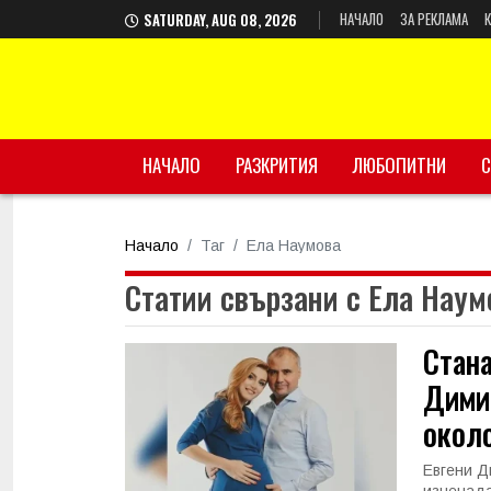
НАЧАЛО
ЗА РЕКЛАМА
SATURDAY, AUG 08, 2026
НАЧАЛО
РАЗКРИТИЯ
ЛЮБОПИТНИ
С
Начало
Таг
Ела Наумова
Статии свързани с Ела Наум
Стана
Димит
около
Евгени Д