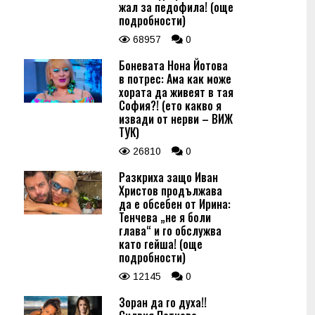
жал за педофила! (още
подробности)
68957
0
Боневата Нона Йотова
в потрес: Ама как може
хората да живеят в тая
София?! (ето какво я
извади от нерви – ВИЖ
ТУК)
26810
0
Разкриха защо Иван
Христов продължава
да е обсебен от Ирина:
Тенчева „не я боли
глава“ и го обслужва
като гейша! (още
подробности)
12145
0
Зоран да го духа!!