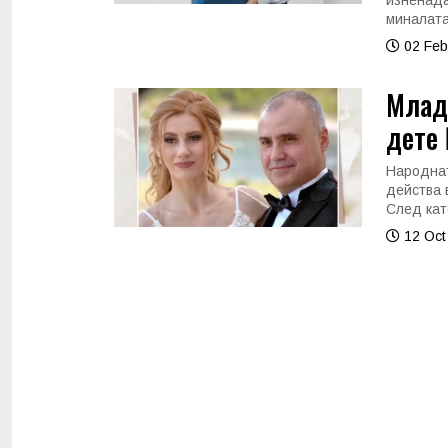
изненада
миналата
02 Feb
Млада
дете
Народнат
действа 
След кат
12 Oct