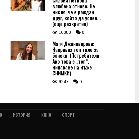
Силвия Петкова
влюбена отново: Не
мисля, че е раждан
друг, който да успее...
(още разкрития)
10080
0
Маги Джанаварова:
Направих топ тяло за
бански! (Потребители:
Ако това е „топ“,
минаваме на мъже –
СНИМКИ)
9247
0
О
ИСТОРИЯ
КИНО
СПОРТ