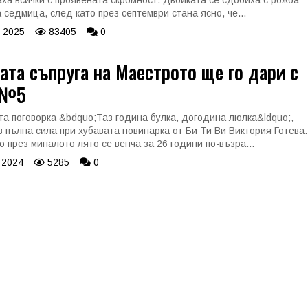
ха всички с проявената скромност. Двойката се сдобиха с рожба
 седмица, след като през септември стана ясно, че...
 2025
83405
0
та съпруга на Маестрото ще го дари с
 №5
а поговорка &bdquo;Таз година булка, догодина люлка&ldquo;,
в пълна сила при хубавата новинарка от Би Ти Ви Виктория Готева.
о през миналото лято се венча за 26 години по-възра...
 2024
5285
0