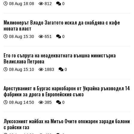
08 Aug 18:08
812
0
Милионерът Владо Загатото искал да снабдява с кафе
новата власт
08 Aug 15:30
651
0
Ето го съпруга на неадекватната външна министърка
Велислава Петрова
08 Aug 15:10
1883
0
Арестуваният в Бургас наркобарон от Украйна ръководел 14
фабрики за дрога в Европейския съюз
08 Aug 14:50
385
0
Луксозният майбах на Митьо Очите опожарен заради балони
с райски газ