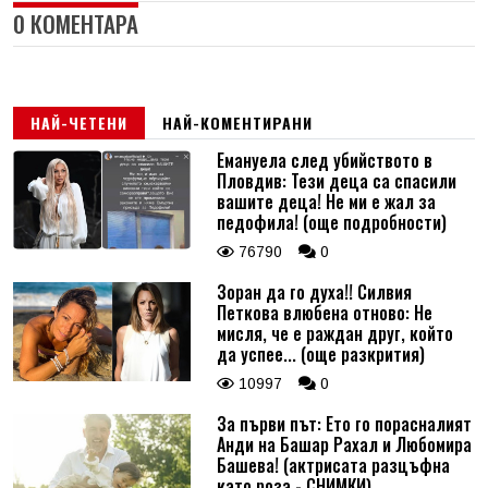
0 КОМЕНТАРА
НАЙ-ЧЕТЕНИ
НАЙ-КОМЕНТИРАНИ
Емануела след убийството в
Пловдив: Тези деца са спасили
вашите деца! Не ми е жал за
педофила! (още подробности)
76790
0
Зоран да го духа!! Силвия
Петкова влюбена отново: Не
мисля, че е раждан друг, който
да успее... (още разкрития)
10997
0
За първи път: Ето го порасналият
Анди на Башар Рахал и Любомира
Башева! (актрисата разцъфна
като роза - СНИМКИ)