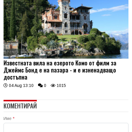
Известната вила на езерото Комо от филм за
Джеймс Бонд е на пазара - и е изненадващо
достъпна
04 Aug 13:10
0
1015
КОМЕНТИРАЙ
Име
*