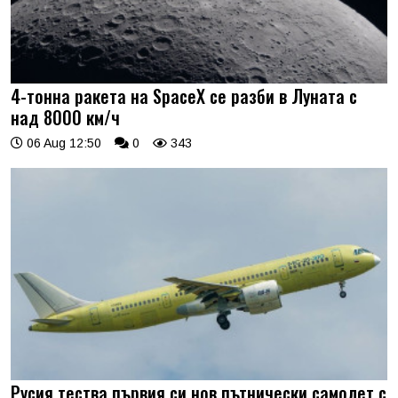
4-тонна ракета на SpaceX се разби в Луната с
над 8000 км/ч
06 Aug 12:50
0
343
Русия тества първия си нов пътнически самолет с