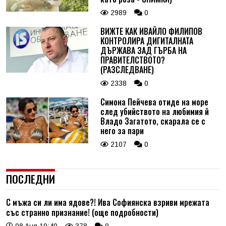
2989
0
ВИЖТЕ КАК ИВАЙЛО ФИЛИПОВ
КОНТРОЛИРА ДИГИТАЛНАТА
ДЪРЖАВА ЗАД ГЪРБА НА
ПРАВИТЕЛСТВОТО?
(РАЗСЛЕДВАНЕ)
2338
0
Симона Пейчева отиде на море
след убийството на любимия й
Владо Загатото, скарала се с
него за пари
2107
0
ПОСЛЕДНИ
С мъжа си ли има ядове?! Ива Софиянска взриви мрежата
със странно признание! (още подробности)
08 Aug 19:40
378
0