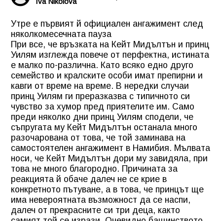
Iva Nikolova
Утре е първият й официален ангажимент след
няколкомесечната пауза
При все, че връзката на Кейт Мидълтън и принц
Уилям изглежда повече от перфектна, истината
е малко по-различна. Като всяко едно друго
семейство и кралските особи имат препирни и
кавги от време на време. В нередки случаи
принц Уилям ги преразказва с типичното си
чувство за хумор пред приятелите им. Само
преди няколко дни принц Уилям сподели, че
съпругата му Кейт Мидълтън останала много
разочарована от това, че той заминава на
самостоятелен ангажимент в Намибия. Мълвата
носи, че Кейт Мидълтън дори му завидяла, при
това не много благородно. Причината за
реакцията й обаче далеч не се крие в
конкретното пътуване, а в това, че принцът ще
има невероятната възможност да се наспи,
далеч от прекрасните си три деца, както
самият той се изрази. Очевидно бащинството