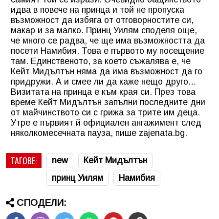
идва в повече на принца и той не пропуска
възможност да избяга от отговорностите си,
макар и за малко. Принц Уилям споделя още,
че много се радва, че ще има възможността да
посети Намибия. Това е първото му посещение
там. Единственото, за което съжалява е, че
Кейт Мидълтън няма да има възможност да го
придружи. А и смее ли да каже нещо друго…
Визитата на принца е към края си. През това
време Кейт Мидълтън запълни последните дни
от майчинството си с грижа за трите им деца.
Утре е първият й официален ангажимент след
няколкомесечната пауза, пише zajenata.bg.
ТАГОВЕ:
new
Кейт Мидълтън
принц Уилям
Намибия
СПОДЕЛИ: