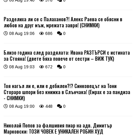
Разделиха ли се с Палаханов?! Алекс Раева се обясни в
любов на друг мъж, мрежата завря! (СНИМКИ)
08 Aug 19:06
686
0
Близо година след раздялата: Ивана РАЗТЪРСИ с истината
за Стояна! (двете бяха повече от сестри – ВИЖ ТУК)
08 Aug 19:03
672
0
Тоя нагъл ли е, или е дебилен?!? Синковецът на Тони
Стораро шпори без книжка в Слънчака! (Емрах е за пандиза
- СНИМКИ)
08 Aug 19:00
448
0
Николай Попов за фалшивия пиар на адв. Димитър
Марковски: ТОЗИ ЧОВЕК Е УНИКАЛЕН РОБИН ХУД