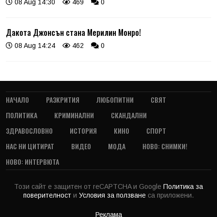
08 Aug 14:30
469
0
Дакота Джонсън стана Мерилин Монро!
08 Aug 14:24
462
0
НАЧАЛО
РАЗКРИТИЯ
ЛЮБОПИТНИ
СВЯТ
ПОЛИТИКА
КРИМИНАЛНИ
СКАНДАЛНИ
ЗДРАВОСЛОВНО
ИСТОРИЯ
КИНО
СПОРТ
НАС НИ ЦИТИРАТ
ВИДЕО
МОДА
НОВО: СНИМКИ!
НОВО: ИНТЕРВЮТА
Този сайт е защитен от reCAPTCHA и Google
Политика за
поверителност
и
Условия за ползване
са приложени.
Реклама