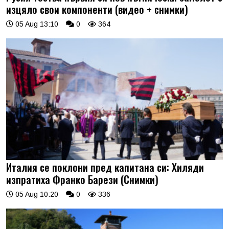
изцяло свои компоненти (видео + снимки)
05 Aug 13:10
0
364
Италия се поклони пред капитана си: Хиляди
изпратиха Франко Барези (Снимки)
05 Aug 10:20
0
336