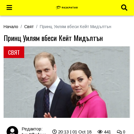
Начало
Свят
Принц Уилям вбеси Кейт Мидълтън
Принц Уилям вбеси Кейт Мидълтън
СВЯТ
Редактор:
20:13 | 01 Oct 18
441
0