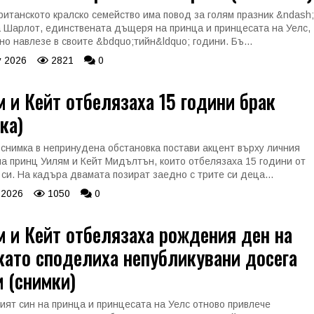
ританското кралско семейство има повод за голям празник &ndash;
 Шарлот, единствената дъщеря на принца и принцесата на Уелс,
о навлезе в своите &bdquo;тийн&ldquo; години. Бъ...
 2026
2821
0
 и Кейт отбелязаха 15 години брак
ка)
снимка в непринудена обстановка постави акцент върху личния
на принц Уилям и Кейт Мидълтън, които отбелязаха 15 години от
 си. На кадъра двамата позират заедно с трите си деца...
 2026
1050
0
 и Кейт отбелязаха рождения ден на
като споделиха непубликувани досега
 (снимки)
ият син на принца и принцесата на Уелс отново привлече