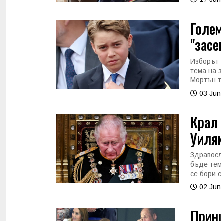
Голем
"засе
Изборът 
тема на 
Мортън т
03 Jun
Крал 
Уилям
Здравосл
бъде тем
се бори 
02 Jun
Принц