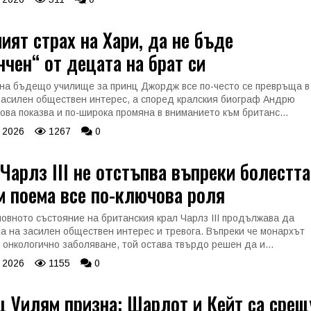
ият страх на Хари, да не бъде
нчен“ от децата на брат си
на бъдещо училище за принц Джордж все по-често се превръща в
засилен обществен интерес, а според кралския биограф Андрю
ова показва и по-широка промяна в вниманието към британс...
 2026
1267
0
Чарлз III не отстъпва въпреки болестта
 поема все по-ключова роля
овното състояние на британския крал Чарлз III продължава да
а на засилен обществен интерес и тревога. Въпреки че монархът
с онкологично заболяване, той остава твърдо решен да и...
 2026
1155
0
 Уилям призна: Шарлот и Кейт са срещ