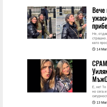
Вече 
ужаси
прибе
Не, отда
страшно.
като прос
14 Mar
СРАМ!
Уилям
МъжО
Е, не! То
но сега 
сигурност
13 Mar