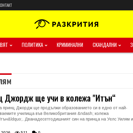
КОНТАКТ
ВЯТ
ПОЛИТИКА
КРИМИНАЛНИ
СКАНДАЛНИ
илям
ц Джордж ще учи в колежа "Итън“
а принц Джордж ще продължи образованието си в едно от най-
ваемите училища във Великобритания &ndash; колежа
тън&ldquo;. Дванадесетгодишният син на принца на Уелс Уилям 
 2026
511
0