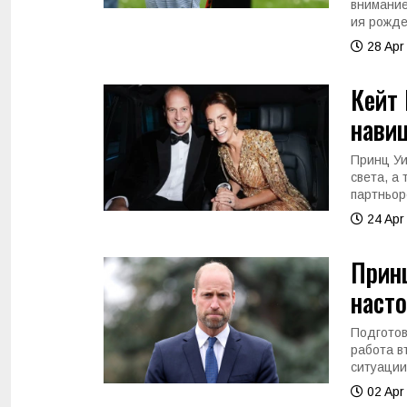
внимание
ия рожде
28 Apr
Кейт
навиц
Принц Уи
света, а 
партньор
24 Apr
Принц
насто
Подготов
работа в
ситуации
02 Apr