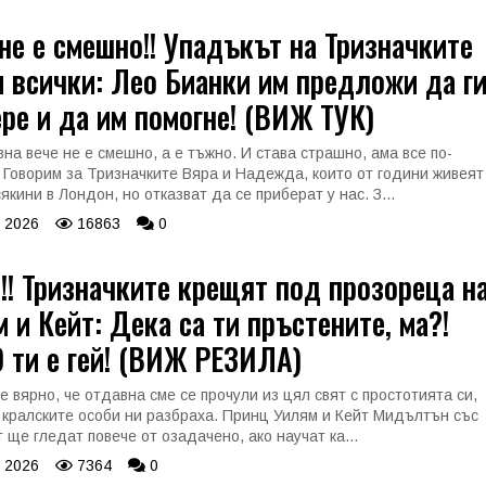
не е смешно!! Упадъкът на Тризначките
 всички: Лео Бианки им предложи да г
ре и да им помогне! (ВИЖ ТУК)
вна вече не е смешно, а е тъжно. И става страшно, ама все по-
 Говорим за Тризначките Вяра и Надежда, които от години живеят
якини в Лондон, но отказват да се приберат у нас. З...
 2026
16863
0
! Тризначките крещят под прозореца н
 и Кейт: Дека са ти пръстените, ма?!
 ти е гей! (ВИЖ РЕЗИЛА)
 е вярно, че отдавна сме се прочули из цял свят с простотията си,
и кралските особи ни разбраха. Принц Уилям и Кейт Мидълтън със
 ще гледат повече от озадачено, ако научат ка...
 2026
7364
0