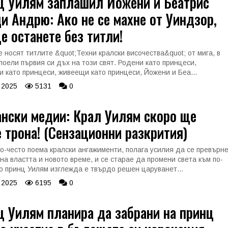
ц Уилям заплашил Йожени и Беатрис
и Андрю: Ако не се махне от Уиндзор,
е останете без титли!
е носят титлите &quot;Техни кралски височества&quot; от мига, в
 поели първия си дъх на този свят. Родени като принцеси,
и като принцеси, живеещи като принцеси, Йожени и Беа...
 2025
5131
0
нски медии: Крал Уилям скоро ще
 трона! (Сензационни разкрития)
по-често поема кралски ангажименти, полага усилия да се превърн
 на властта и новото време, и се старае да промени света към по-
о принц Уилям изглежда е твърдо решен царуванет...
 2025
6195
0
 Уилям планира да забрани на принц