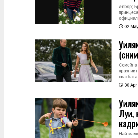
&nbsp; Б
принцеса
официалн
02 May
Уилям
(сним
Семейна 
празник 
сватбата
30 Apr
Уилям
Луи, 
кадри
Най-малк