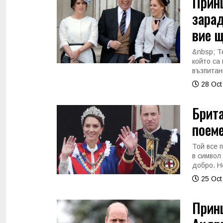
Прин
зарад
вие щ
&nbsp; Т
който са
възпитан
28 Oct
Брита
поеме
Той все 
в символ
добро. Н
25 Oct
Принц