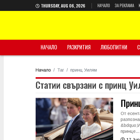
НАЧАЛО
ЗА РЕКЛАМА
THURSDAY, AUG 06, 2026
НАЧАЛО
РАЗКРИТИЯ
ЛЮБОПИТНИ
С
Начало
Таг
принц Уилям
Статии свързани с принц У
Прин
От есент
разпозна
&bdquo;И
принце...
17 Jun