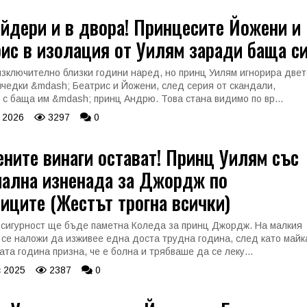
йдери и в двора! Принцесите Йожени и
ис в изолация от Уилям заради баща си
изключително близки години наред, но принц Уилям игнорира двет
вчедки &mdash; Беатрис и Йожени, след серия от скандали,
 с баща им &mdash; принц Андрю. Това стана видимо по вр...
 2026
3297
0
ните винаги остават! Принц Уилям със
иална изненада за Джордж по
иците (Жестът трогна всички)
 сигурност ще бъде паметна Коледа за принц Джордж. На малкия
 се наложи да изживее една доста трудна година, след като майк
ата година призна, че е болна и трябваше да се леку...
 2025
2387
0