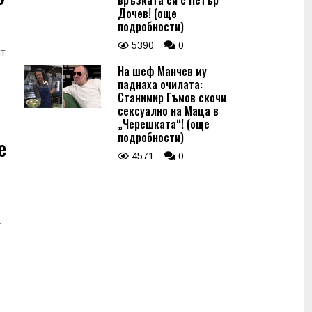
връзката си с Петър
Дочев! (още
подробности)
5390
0
ят
На шеф Манчев му
паднаха очилата:
Станимир Гъмов скочи
сексуално на Маца в
„Черешката“! (още
подробности)
е
4571
0
.