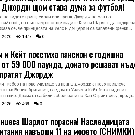
и Джордж щом става дума за футбол!
а не видите принц Уилям или принц Джордж на мач на
лси&quot;, но със сигурност ще видите Кейт и Шарлот да подкреп
Оказа се, че принцесата на Уелс и дъщеря й са запалени фенки...
 2026
1477
0
 и Кейт посетиха пансион с годишна
 от 59 000 паунда, докато решават къд
зпратят Джордж
ят избор на ново училище за принц Джордж отново привлече
то във Великобритания, след като Уилям и Кейт бяха видени в
тъншир. Двамата са били забелязани на Хай Стрийт след предп..
 2026
469
0
инцеса Шарлот порасна! Наследницата
итания навърши 11 на морето (СНИМКИ)