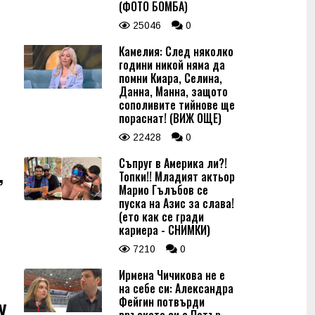
(ФОТО БОМБА)
25046
0
Камелия: След няколко
години никой няма да
помни Киара, Селина,
Данна, Манна, защото
сополивите тийнове ще
пораснат! (ВИЖ ОЩЕ)
22428
0
Съпруг в Америка ли?!
,
Топки!! Младият актьор
Марио Гълъбов се
пуска на Азис за слава!
(ето как се гради
кариера - СНИМКИ)
7210
0
Ирмена Чичикова не е
на себе си: Александра
у
Фейгин потвърди