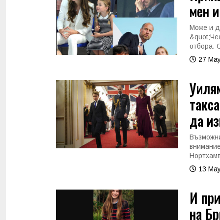
мен 
Може и д
&quot;Че
отбора. 
27 May
Уилям
такса
да и
Възможни
внимание
Нортхамп
13 May
И пр
на Бр