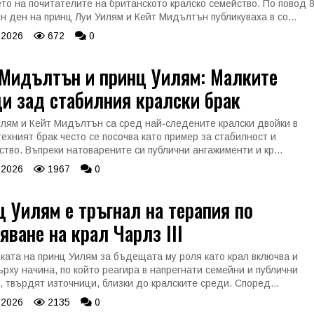
то на почитателите на британското кралско семейство. По повод 8
н ден на принц Луи Уилям и Кейт Мидълтън публикуваха в со...
 2026
672
0
 Мидълтън и принц Уилям: Малките
и зад стабилния кралски брак
лям и Кейт Мидълтън са сред най-следените кралски двойки в
техният брак често се посочва като пример за стабилност и
ство. Въпреки натоварените си публични ангажименти и кр...
 2026
1967
0
 Уилям e тръгнал на терапия по
яване на крал Чарлз III
ката на принц Уилям за бъдещата му роля като крал включва и
ърху начина, по който реагира в напрегнати семейни и публични
, твърдят източници, близки до кралските среди. Според...
 2026
2135
0