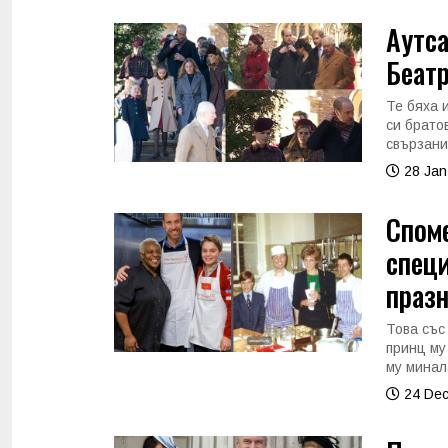
Аутса
Беатр
Те бяха 
си брато
свързани
28 Jan
Споме
спец
празн
Това със
принц му
му минал
24 Dec