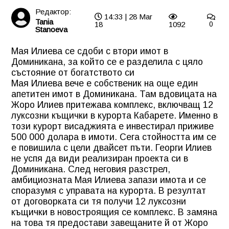
Редактор:
14:33 | 28 Mar
Tania
18
1092
0
Stanoeva
Мая Илиева се сдоби с втори имот в
Доминикана, за който се е разделила с цяло
състояние от богатството си
Мая Илиева вече е собственик на още един
апетитен имот в Доминикана. Там вдовицата на
Жоро Илиев притежава комплекс, включващ 12
луксозни къщички в курорта Кабарете. Именно в
този курорт висаджията е инвестирал приживе
500 000 долара в имоти. Сега стойността им се
е повишила с цели двайсет пъти. Георги Илиев
не успя да види реализиран проекта си в
Доминикана. След неговия разстрел,
амбициозната Мая Илиева запази имота и се
споразумя с управата на курорта. В резултат
от договорката си тя получи 12 луксозни
къщички в новостроящия се комплекс. В замяна
на това тя предостави завещаните й от Жоро