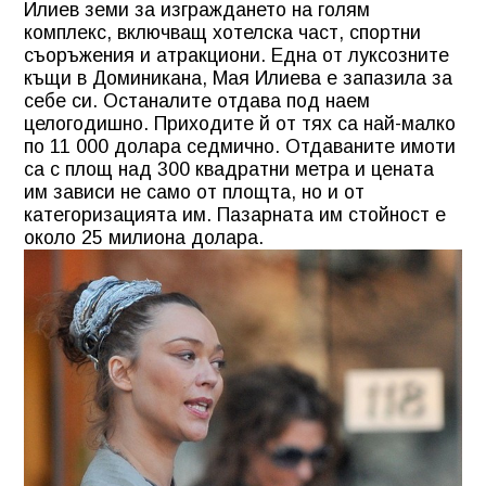
Илиев земи за изграждането на голям
комплекс, включващ хотелска част, спортни
съоръжения и атракциони. Една от луксозните
къщи в Доминикана, Мая Илиева е запазила за
себе си. Останалите отдава под наем
целогодишно. Приходите й от тях са най-малко
по 11 000 долара седмично. Отдаваните имоти
са с площ над 300 квадратни метра и цената
им зависи не само от площта, но и от
категоризацията им. Пазарната им стойност е
около 25 милиона долара.