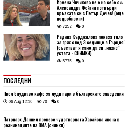
Ирмена Чичикова не е на себе си:
Александра Фейгин потвърди
връзката си с Петър Дочев! (още
подробности)
7252
0
Радина Кърджилова показа тяло
за грях след 3 седмици в Гърция!
(съветват я само да си „махне“
устата - СНИМКИ)
5775
0
ПОСЛЕДНИ
Пием блудкаво кафе за луди пари в българските заведения
06 Aug 12:10
70
0
Патриарх Даниил пренесе чудотворната Хавайска икона в
реанимациите на ВМА (снимки)