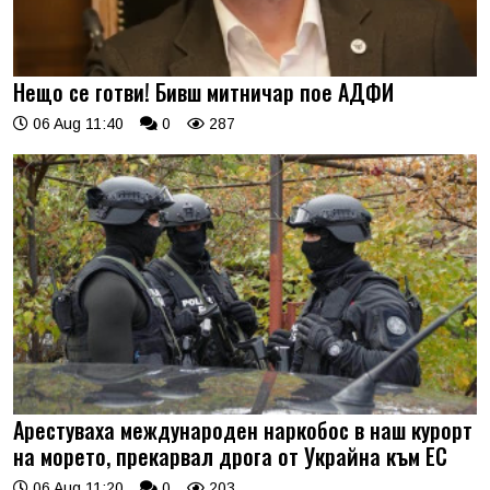
Нещо се готви! Бивш митничар пое АДФИ
06 Aug 11:40
0
287
Арестуваха международен наркобос в наш курорт
на морето, прекарвал дрога от Украйна към ЕС
06 Aug 11:20
0
203