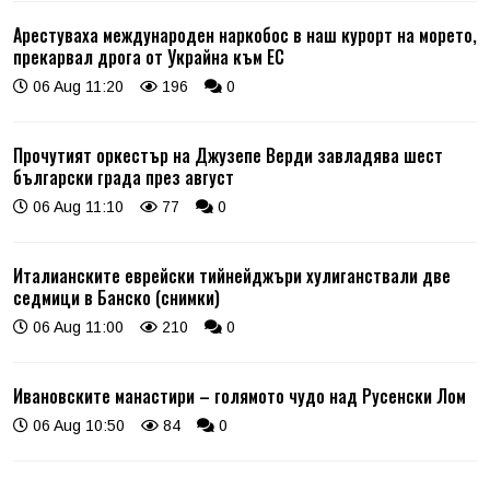
Арестуваха международен наркобос в наш курорт на морето,
прекарвал дрога от Украйна към ЕС
06 Aug 11:20
196
0
Прочутият оркестър на Джузепе Верди завладява шест
български града през август
06 Aug 11:10
77
0
Италианските еврейски тийнейджъри хулиганствали две
седмици в Банско (снимки)
06 Aug 11:00
210
0
Ивановските манастири – голямото чудо над Русенски Лом
06 Aug 10:50
84
0