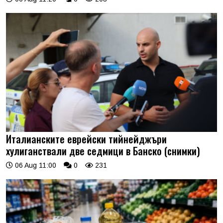
Италианските еврейски тийнейджъри
хулиганствали две седмици в Банско (снимки)
06 Aug 11:00
0
231