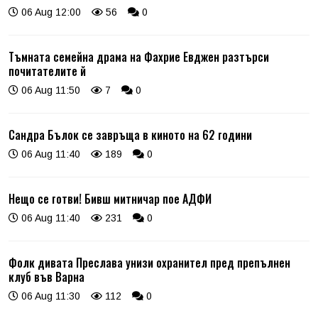
06 Aug 12:00
56
0
Тъмната семейна драма на Фахрие Евджен разтърси
почитателите й
06 Aug 11:50
7
0
Сандра Бълок се завръща в киното на 62 години
06 Aug 11:40
189
0
Нещо се готви! Бивш митничар пое АДФИ
06 Aug 11:40
231
0
Фолк дивата Преслава унизи охранител пред препълнен
клуб във Варна
06 Aug 11:30
112
0