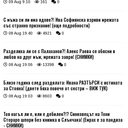
09 Aug 9:10
161
0
С мъжа си ли има ядове?! Ива Софиянска взриви мрежата
със странно признание! (още подробности)
08 Aug 19:40
4921
0
Разделиха ли се с Палаханов?! Алекс Раева се обясни в
любов на друг мъж, мрежата завря! (СНИМКИ)
08 Aug 19:06
13398
0
Близо година след раздялата: Ивана РАЗТЪРСИ с истината
за Стояна! (двете бяха повече от сестри – ВИЖ ТУК)
08 Aug 19:03
8603
0
Тоя нагъл ли е, или е дебилен?!? Синковецът на Тони
Стораро шпори без книжка в Слънчака! (Емрах е за пандиза
- СНИМКИ)