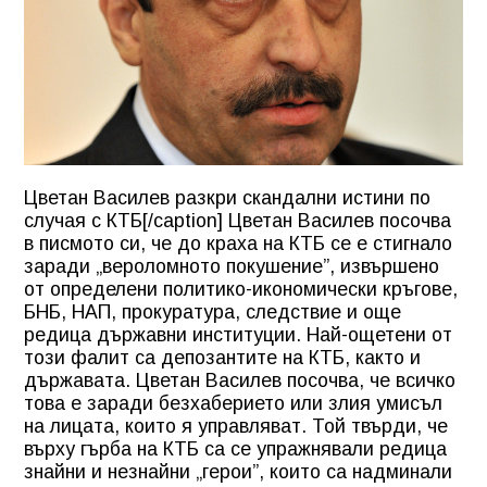
Цветан Василев разкри скандални истини по
случая с КТБ[/caption] Цветан Василев посочва
в писмото си, че до краха на
КТБ
се е стигнало
заради „вероломното покушение”, извършено
от определени политико-икономически кръгове,
БНБ, НАП, прокуратура, следствие и още
редица държавни институции. Най-ощетени от
този фалит са депозантите на КТБ, както и
държавата. Цветан Василев посочва, че всичко
това е заради безхаберието или злия умисъл
на лицата, които я управляват. Той твърди, че
върху гърба на КТБ са се упражнявали редица
знайни и незнайни „герои”, които са надминали