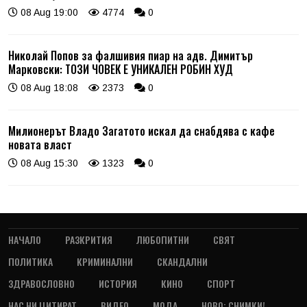
08 Aug 19:00
4774
0
Николай Попов за фалшивия пиар на адв. Димитър
Марковски: ТОЗИ ЧОВЕК Е УНИКАЛЕН РОБИН ХУД
08 Aug 18:08
2373
0
Милионерът Владо Загатото искал да снабдява с кафе
новата власт
08 Aug 15:30
1323
0
НАЧАЛО
РАЗКРИТИЯ
ЛЮБОПИТНИ
СВЯТ
ПОЛИТИКА
КРИМИНАЛНИ
СКАНДАЛНИ
ЗДРАВОСЛОВНО
ИСТОРИЯ
КИНО
СПОРТ
НАС НИ ЦИТИРАТ
ВИДЕО
МОДА
НОВО: СНИМКИ!