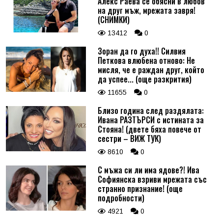
Алекс Раева се обясни в любов
на друг мъж, мрежата завря!
(СНИМКИ)
13412
0
Зоран да го духа!! Силвия
Петкова влюбена отново: Не
мисля, че е раждан друг, който
да успее... (още разкрития)
11655
0
Близо година след раздялата:
Ивана РАЗТЪРСИ с истината за
Стояна! (двете бяха повече от
сестри – ВИЖ ТУК)
8610
0
С мъжа си ли има ядове?! Ива
Софиянска взриви мрежата със
странно признание! (още
подробности)
4921
0