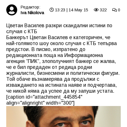
Редактор:
13:23 | 14 May 15
322
0
Iva Nikolova
Цветан Василев разкри скандални истини по
случая с КТБ
Банкерът
Цветан Василев
е категоричен, че
най-голямото шоу около случая с КТБ тепърва
предстои. В писмо, изпратено до
редакционната поща на Информационна
агенция ”ПИК”, злополучният банкер се жалва,
че е бил предаден от редица родни
журналисти, бизнесмени и политически фигури.
Той обаче възнамерява да продължи с
изваждането на истината наяве и подчертава,
че никой няма да успее да му запуши устата.
[caption id="attachment_445854"
align="alignright" width="300"]