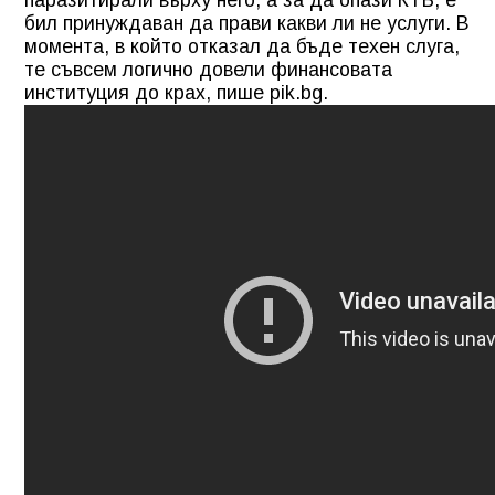
паразитирали върху него, а за да опази КТБ, е
бил принуждаван да прави какви ли не услуги. В
момента, в който отказал да бъде техен слуга,
те съвсем логично довели финансовата
институция до крах, пише pik.bg.