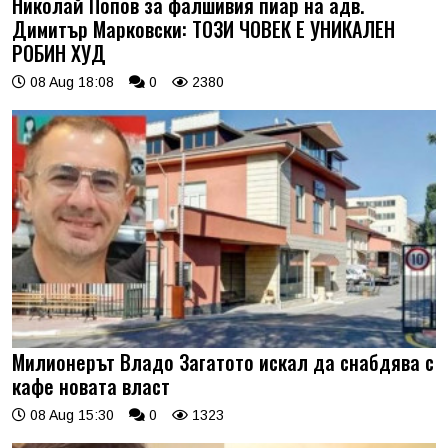
Николай Попов за фалшивия пиар на адв.
Димитър Марковски: ТОЗИ ЧОВЕК Е УНИКАЛЕН
РОБИН ХУД
08 Aug 18:08
0
2380
Милионерът Владо Загатото искал да снабдява с
кафе новата власт
08 Aug 15:30
0
1323