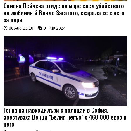
Симона Пейчева отиде на море след убийството
на любимия й Владо Загатото, скарала се с него
за пари
08 Aug 13:10
0
2324
Гонка на наркодилъри с полицаи в София,
арестуваха Венци "Белия негър" с 460 000 евро в
него