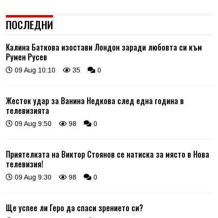
ПОСЛЕДНИ
Калина Баткова изостави Лондон заради любовта си към
Румен Русев
09 Aug 10:10
35
0
Жесток удар за Ванина Недкова след една година в
телевизията
09 Aug 9:50
98
0
Приятелката на Виктор Стоянов се натиска за място в Нова
телевизия!
09 Aug 9:30
98
0
Ще успее ли Геро да спаси зрението си?