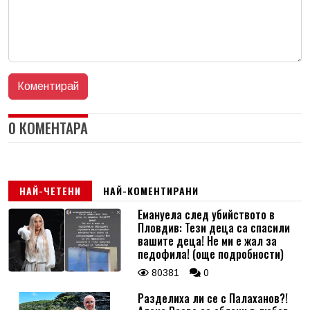
0 КОМЕНТАРА
НАЙ-ЧЕТЕНИ
НАЙ-КОМЕНТИРАНИ
Емануела след убийството в
Пловдив: Тези деца са спасили
вашите деца! Не ми е жал за
педофила! (още подробности)
80381
0
Разделиха ли се с Палаханов?!