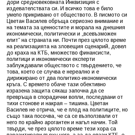
дори средновековната Инквизиция с
издевателствата си. И всичко това е било
умело прикривано от обществото. В писмото си
Цветан Василев обръща сериозно внимание и
на темата за ценностите и морала на днешния
икономически, политически и „всевъзможен
елит” на страната ни. Почти през цялото време
на реализацията на зловещия сценарий, довел
до краха на КТБ, множество финансисти,
политици и икономически експерти
заблуждавали обществото с твърдението, че
това, което се случва е нереално и е
дирижирано от два политико-икономически
кръга. С времето обаче тази обективно
изразена защита сякаш започна да се
превръща в спорадични вопли, последвани от
тихи стонове и накрая – тишина. Цветан
Василев не отрича, че е плод на политиците, но
също така посочва, че са се възползвали от
него по крайно арогантен и нагъл начин. Той
твърди, че през цялото време тези хора са