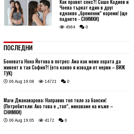
Как правят секс?! Сашо Кадиев и
Чоева търкат един в друг
еднакво „бременни“ кореми! (ще
паднете - СНИМКИ)
4984
0
ПОСЛЕДНИ
Боневата Нона Йотова в потрес: Ама как може хората да
живеят в тая София?! (ето какво я извади от нерви – ВИЖ
ТУК)
06 Aug 19:08
14721
0
Маги Джанаварова: Направих топ тяло за бански!
(Потребители: Ако това е „топ“, минаваме на мъже –
СНИМКИ)
06 Aug 19:05
4172
0