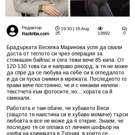
Редактор:
19:30 | 16 Aug
25
13692
0
Razkritia.com
Брадърката Веселка Маринова успя да свали
доста от теглото си чрез операция за
стомашен байпас и сега тежи вече 85 кила. От
120-130 това си е направо рекорд, а тя не може
да спре да се любува на себе си в огледалото
и да си пуска снимки в мрежата. Последното го
прави вече постоянно, че и с някакви нелепи
текстчета към фотосите, но... хората са й
свикнали.
Работата е там обаче, че хубавото Веси
(защото тя наистина си е хубаво момиче) търси
любовта и все не може да я открие. Знаем, че
последно тя се оплака от личния шофьор на
шефа на клиниката в Турция, в която се