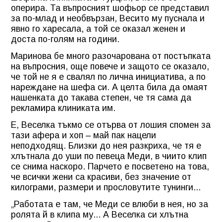
оперира. Та въпросният шофьор се представил
за по-млад и необвързан, Весито му пуснала и
явно го харесала, а той се оказал женен и
доста по-голям на години.
Маринова бе много разочарована от постъпката
на въпросния, още повече и защото се оказало,
че той не я е свалял по лична инициатива, а по
нареждане на шефа си. А целта била да омаят
нашенката до такава степен, че тя сама да
рекламира клиниката им.
Е, Веселка тъкмо се отърва от лошия спомен за
тази афера и хоп – май пак нацели
неподходящ. Близки до нея разкриха, че тя е
хлътнала до уши по певеца Меди, в чиито клип
се снима наскоро. Парчето е посветено на това,
че всички жени са красиви, без значение от
килограми, размери и прословутите тунинги...
„Работата е там, че Меди се влюби в нея, но за
ролята й в клипа му... А Веселка си хлътна