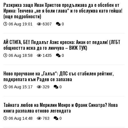
Разкриха защо Иван Христов продължава да е обсебен от
Ирина: Тенчева „не я боли глава“ и го обслужва като гейша!
(още подробности)
06 Aug 19:01
6307
0
АЙ СТИГА, БЕ!! Педалът Азис кресна: Аман от педали! (ЛГБТ
общността иска да го линчува – ВИЖ ТУК)
06 Aug 18:58
1435
0
Ново проучване на „Галъп“: ДПС със стабилен рейтинг,
подкрепата към Радев се запазва
06 Aug 15:17
329
0
Тайната любов на Мерилин Монро и Франк Синатра? Нова
книга разпалва отново легендата
06 Aug 14:48
763
0