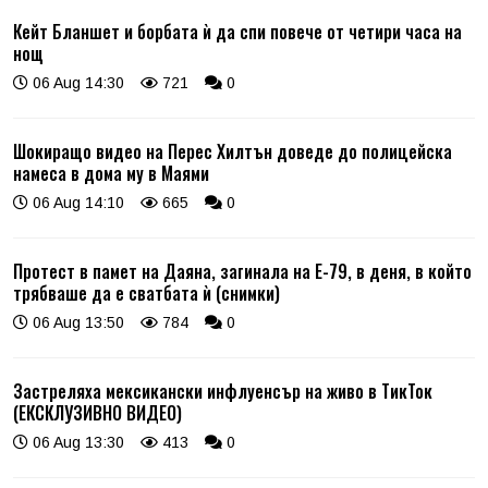
Кейт Бланшет и борбата ѝ да спи повече от четири часа на
нощ
06 Aug 14:30
721
0
Шокиращо видео на Перес Хилтън доведе до полицейска
намеса в дома му в Маями
06 Aug 14:10
665
0
Протест в памет на Даяна, загинала на Е-79, в деня, в който
трябваше да е сватбата ѝ (снимки)
06 Aug 13:50
784
0
Застреляха мексикански инфлуенсър на живо в ТикТок
(ЕКСКЛУЗИВНО ВИДЕО)
06 Aug 13:30
413
0