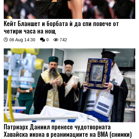
Кейт Бланшет и борбата ѝ да спи повече от
четири часа на нощ
06 Aug 14:30
0
742
Патриарх Даниил пренесе чудотворната
Хавайска икона в реанимациите на ВМА (снимки)