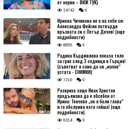
от нерви – ВИЖ ТУК)
14742
0
Ирмена Чичикова не е на себе си:
Александра Фейгин потвърди
връзката си с Петър Дочев! (още
подробности)
8855
0
Радина Кърджилова показа тяло
за грях след 3 седмици в Гърция!
(съветват я само да си „махне“
устата - СНИМКИ)
7210
0
Разкриха защо Иван Христов
продължава да е обсебен от
Ирина: Тенчева „не я боли глава“
и го обслужва като гейша! (още
подробности)
6314
0