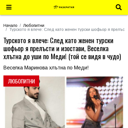
Начало
Любопитни
Турското я влече: След като женен турски шофьор я прелъсти
Турското я влече: След като женен турски
шофьор я прелъсти и изостави, Веселка
хлътна до уши по Меди! (той се видя в чудо)
Веселка Маринова хлътна по Меди!
ЛЮБОПИТНИ