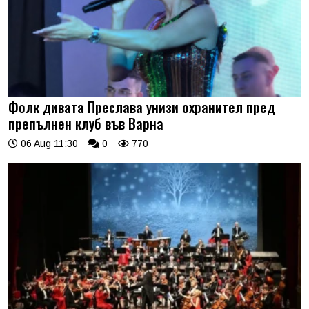
Фолк дивата Преслава унизи охранител пред
препълнен клуб във Варна
06 Aug 11:30
0
770