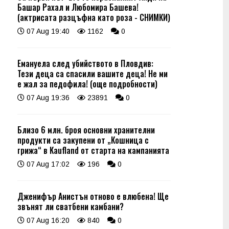
Башар Рахал и Любомира Башева!
(актрисата разцъфна като роза - СНИМКИ)
07 Aug 19:40
1162
0
Емануела след убийството в Пловдив:
Тези деца са спасили вашите деца! Не ми
е жал за педофила! (още подробности)
07 Aug 19:36
23891
0
Близо 6 млн. броя основни хранителни
продукти са закупени от „Кошница с
грижа“ в Kaufland от старта на кампанията
07 Aug 17:02
196
0
Дженифър Анистън отново е влюбена! Ще
звънят ли сватбени камбани?
07 Aug 16:20
840
0