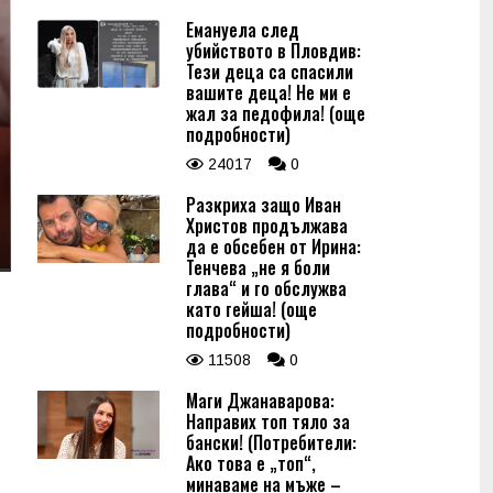
Емануела след
убийството в Пловдив:
Тези деца са спасили
вашите деца! Не ми е
жал за педофила! (още
подробности)
24017
0
Разкриха защо Иван
Христов продължава
да е обсебен от Ирина:
Тенчева „не я боли
глава“ и го обслужва
като гейша! (още
подробности)
11508
0
Маги Джанаварова:
Направих топ тяло за
бански! (Потребители:
Ако това е „топ“,
минаваме на мъже –