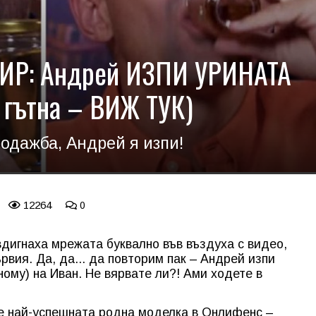
ИР: Андрей ИЗПИ УРИНАТА
е гътна – ВИЖ ТУК)
родажба, Андрей я изпи!
12264
0
дигнаха мрежата буквално във въздуха с видео,
ървия. Да, да... да повторим пак – Андрей изпи
ному) на Иван. Не вярвате ли?! Ами ходете в
че най-успешната родна моделка в Онлифенс –