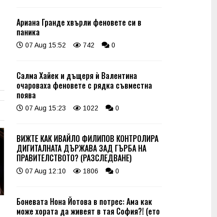
Ариана Гранде хвърли феновете си в
паника
07 Aug 15:52
742
0
Салма Хайек и дъщеря ѝ Валентина
очароваха феновете с рядка съвместна
поява
07 Aug 15:23
1022
0
ВИЖТЕ КАК ИВАЙЛО ФИЛИПОВ КОНТРОЛИРА
ДИГИТАЛНАТА ДЪРЖАВА ЗАД ГЪРБА НА
ПРАВИТЕЛСТВОТО? (РАЗСЛЕДВАНЕ)
07 Aug 12:10
1806
0
Боневата Нона Йотова в потрес: Ама как
може хората да живеят в тая София?! (ето