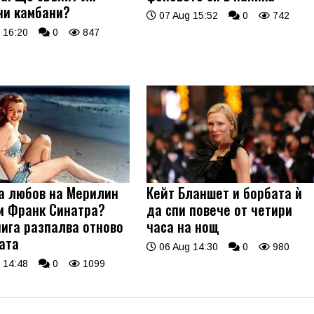
ни камбани?
07 Aug 15:52
0
742
 16:20
0
847
а любов на Мерилин
Кейт Бланшет и борбата ѝ
и Франк Синатра?
да спи повече от четири
нига разпалва отново
часа на нощ
ата
06 Aug 14:30
0
980
 14:48
0
1099