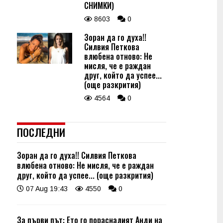
СНИМКИ)
8603
0
Зоран да го духа!!
Силвия Петкова
влюбена отново: Не
мисля, че е раждан
друг, който да успее...
(още разкрития)
4564
0
ПОСЛЕДНИ
Зоран да го духа!! Силвия Петкова
влюбена отново: Не мисля, че е раждан
друг, който да успее... (още разкрития)
07 Aug 19:43
4550
0
За първи път: Ето го порасналият Анди на