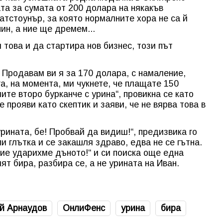
та за сумата от 200 долара на някакъв
Татстоунър, за която нормалните хора не са й
чин, а ние ще дремем...
това и да стартира нов бизнес, този път
. Продавам ви я за 170 долара, с намаление,
а, на момента, ми чукнете, че плащате 150
те второ бурканче с урина“, провикна се като
 прояви като скептик и заяви, че не вярва това в
урината, бе! Пробвай да видиш!“, предизвика го
и глътка и се закашля здраво, едва не се гътна.
ние ударихме дъното!“ и си поиска още една
ият бира, разбира се, а не урината на Иван.
й Арнаудов
ОнлиФенс
урина
бира