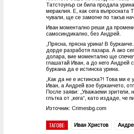
Татстоунър си била продала урина
мераклия. Е, как сега въпросната 
чували, ще се замогне по такъв на
Иван моментално реши да промени 
самосиндикално, без Андрей.
„Прясна, прясна урина! В бурканче
дорде разработя пазара. А ако сег
долара, вие моментално ще спечели
глашатай Иван, а до него Андрей се
буркана да е истинска урина.
„Как да не е истинска?! Това ми е 
Иван, а Андрей взе бурканчето, отп
После заяви: „Уважаеми зрители, 
глътка от „кега“, като издаде, че п
Източник: Crimesbg.com
ТАГОВЕ:
Иван Христов
Андре