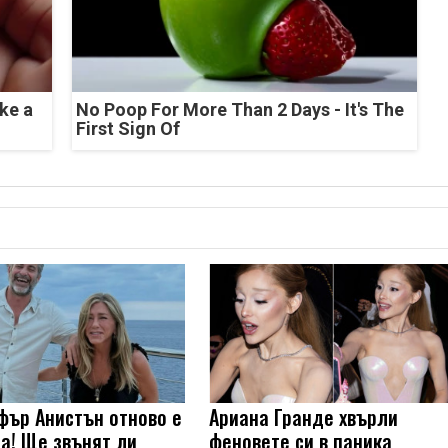
ke a
No Poop For More Than 2 Days - It's The
First Sign Of
ър Анистън отново е
Ариана Гранде хвърли
а! Ще звънят ли
феновете си в паника