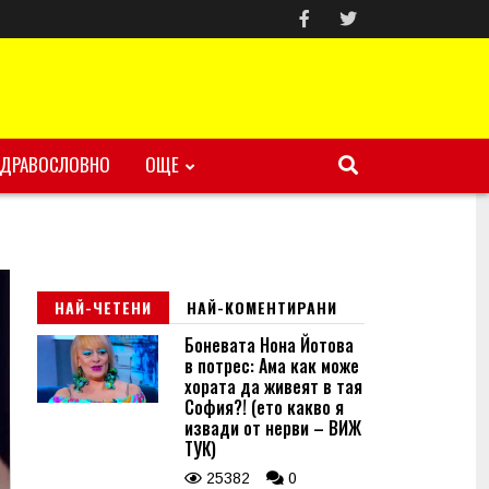
ЗДРАВОСЛОВНО
ОЩЕ
НАЙ-ЧЕТЕНИ
НАЙ-КОМЕНТИРАНИ
Боневата Нона Йотова
в потрес: Ама как може
хората да живеят в тая
София?! (ето какво я
извади от нерви – ВИЖ
ТУК)
25382
0