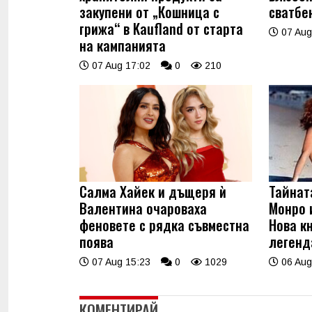
закупени от „Кошница с
сватбе
грижа“ в Kaufland от старта
07 Aug
на кампанията
07 Aug 17:02
0
210
Салма Хайек и дъщеря ѝ
Тайнат
Валентина очароваха
Монро 
феновете с рядка съвместна
Нова к
поява
легенд
07 Aug 15:23
0
1029
06 Aug
КОМЕНТИРАЙ