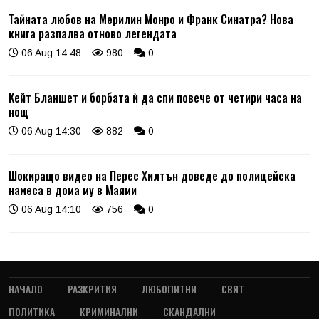
Тайната любов на Мерилин Монро и Франк Синатра? Нова
книга разпалва отново легендата
06 Aug 14:48
980
0
Кейт Бланшет и борбата ѝ да спи повече от четири часа на
нощ
06 Aug 14:30
882
0
Шокиращо видео на Перес Хилтън доведе до полицейска
намеса в дома му в Маями
06 Aug 14:10
756
0
НАЧАЛО
РАЗКРИТИЯ
ЛЮБОПИТНИ
СВЯТ
ПОЛИТИКА
КРИМИНАЛНИ
СКАНДАЛНИ