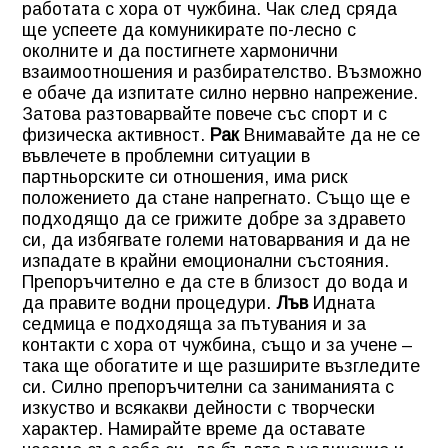
работата с хора от чужбина. Чак след сряда
ще успеете да комуникирате по-лесно с
околните и да постигнете хармонични
взаимоотношения и разбирателство. Възможно
е обаче да изпитате силно нервно напрежение.
Затова разтоварвайте повече със спорт и с
физическа активност.
Рак
Внимавайте да не се
въвлечете в проблемни ситуации в
партньорските си отношения, има риск
положението да стане напрегнато. Също ще е
подходящо да се грижите добре за здравето
си, да избягвате големи натоварвания и да не
изпадате в крайни емоционални състояния.
Препоръчително е да сте в близост до вода и
да правите водни процедури.
Лъв
Идната
седмица е подходяща за пътувания и за
контакти с хора от чужбина, също и за учене –
така ще обогатите и ще разширите възгледите
си. Силно препоръчителни са заниманията с
изкуство и всякакви дейности с творчески
характер. Намирайте време да оставате