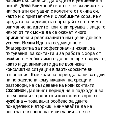
насаме със себе си, да бъдете в уединение и
покой.
Дева
Внимавайте да не се въвличате в
напрегнати ситуации с колегите от екипа си,
както и с приятелите и с любимите хора. Към
средата на седмицата обръщайте по-голямо
внимание на идеите, които ви хрумват, защото
някои от тях може да се окажат много
оригинални и реализацията им ще ви донесе
успехи.
Везни
Идната седмица не е
благоприятна за професионални изяви, за
пътувания, за контакти и за работа с хора от
чужбина. Необходимо е да не се претоварвате,
както и да внимавате да не възникнат
конфликтни ситуации в партньорските ви
отношения. Към края на периода започват дни
на по-засилена комуникация, на срещи и
разговори, на създаване на нови контакти.
Скорпион
Даденият период не е подходящ за
пътувания и за работа и контакти с хора от
чужбина – това важи особено за дните
понеделник и вторник. Внимавайте да не
попадате в напрегнати ситуации – не се