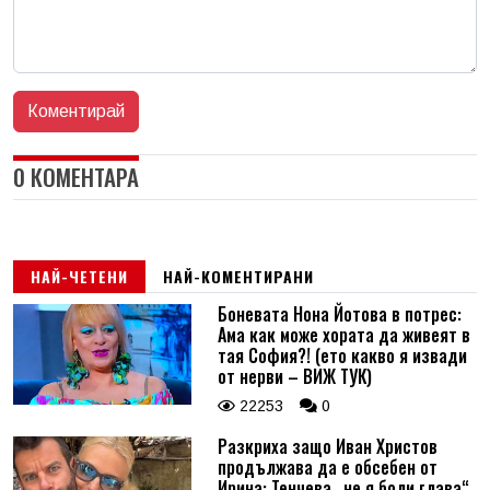
0 КОМЕНТАРА
НАЙ-ЧЕТЕНИ
НАЙ-КОМЕНТИРАНИ
Боневата Нона Йотова в потрес:
Ама как може хората да живеят в
тая София?! (ето какво я извади
от нерви – ВИЖ ТУК)
22253
0
Разкриха защо Иван Христов
продължава да е обсебен от
Ирина: Тенчева „не я боли глава“