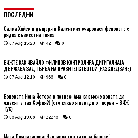
ПОСЛЕДНИ
Салма Хайек и дъщеря ѝ Валентина очароваха феновете с
рядка съвместна поява
07 Aug 15:23
42
0
ВИЖТЕ КАК ИВАЙЛО ФИЛИПОВ КОНТРОЛИРА ДИГИТАЛНАТА
ДЪРЖАВА ЗАД ГЪРБА НА ПРАВИТЕЛСТВОТО? (РАЗСЛЕДВАНЕ)
07 Aug 12:10
966
0
Боневата Нона Йотова в потрес: Ама как може хората да
живеят в тая София?! (ето какво я извади от нерви – ВИЖ
ТУК)
06 Aug 19:08
22246
0
Маги Джанаварова: Направих топ тяло за бански!