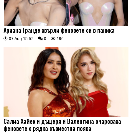
Ариана Гранде хвърли феновете си в паника
07 Aug 15:52
0
196
Салма Хайек и дъщеря ѝ Валентина очароваха
феновете с рядка съвместна поява