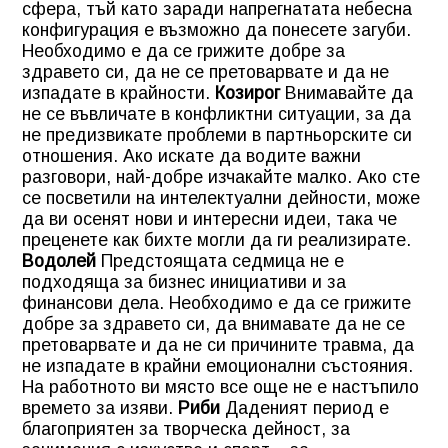
сфера, тъй като заради напрегнатата небесна
конфигурация е възможно да понесете загуби.
Необходимо е да се грижите добре за
здравето си, да не се претоварвате и да не
изпадате в крайности.
Козирог
Внимавайте да
не се въвличате в конфликтни ситуации, за да
не предизвикате проблеми в партньорските си
отношения. Ако искате да водите важни
разговори, най-добре изчакайте малко. Ако сте
се посветили на интелектуални дейности, може
да ви осенят нови и интересни идеи, така че
преценете как бихте могли да ги реализирате.
Водолей
Предстоящата седмица не е
подходяща за бизнес инициативи и за
финансови дела. Необходимо е да се грижите
добре за здравето си, да внимавате да не се
претоварвате и да не си причините травма, да
не изпадате в крайни емоционални състояния.
На работното ви място все още не е настъпило
времето за изяви.
Риби
Даденият период е
благоприятен за творческа дейност, за