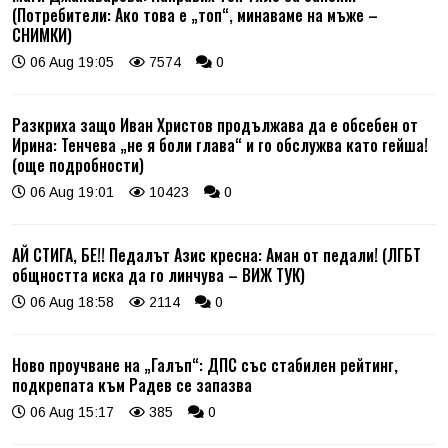
(Потребители: Ако това е „топ“, минаваме на мъже –
СНИМКИ)
06 Aug 19:05
7574
0
Разкриха защо Иван Христов продължава да е обсебен от
Ирина: Тенчева „не я боли глава“ и го обслужва като гейша!
(още подробности)
06 Aug 19:01
10423
0
АЙ СТИГА, БЕ!! Педалът Азис кресна: Аман от педали! (ЛГБТ
общността иска да го линчува – ВИЖ ТУК)
06 Aug 18:58
2114
0
Ново проучване на „Галъп“: ДПС със стабилен рейтинг,
подкрепата към Радев се запазва
06 Aug 15:17
385
0