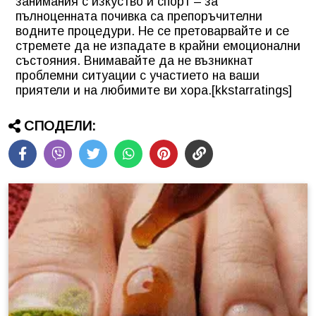
занимания с изкуство и спорт – за
пълноценната почивка са препоръчителни
водните процедури. Не се претоварвайте и се
стремете да не изпадате в крайни емоционални
състояния. Внимавайте да не възникнат
проблемни ситуации с участието на ваши
приятели и на любимите ви хора.[kkstarratings]
СПОДЕЛИ: