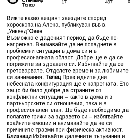
Станимир
17
497
0
Тенев
Вижте какво вещаят звездите според
хороскопа на Алена, публикуван във в.
„Уикенд“
Овен
Възможно е даденият период да бъде по-
напрегнат. Внимавайте да не попаднете в
проблемни ситуации в дома си и в
професионалната област. Добре ще е да се
погрижите за здравето си. Избягвайте да се
претоварвате. Отделете време и за любимите
си занимания.
Телец
През идните дни
небесната конфигурация ще е напрегната. Ето
защо би било добре да страните от
конфликтни ситуации – както в дома и в
партньорските си отношения, така и в
професионален план. Ще бъде необходимо да
полагате грижи за здравето си – избягвайте
крайните емоции и внимавайте да не си
причините травми при физическа активност.
Близнаци
Избягвайте далечните пътувания и