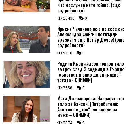
и го обслужва като гейша! (още
подробности)
10430
0
Ирмена Чичикова не е на себе си:
Александра Фейгин потвърди
връзката си с Петър Дочев! (още
подробности)
9170
0
Радина Кърджилова показа тяло
за грях след 3 седмици в Гърция!
(съветват я само да си „махне“
устата - СНИМКИ)
7658
0
Маги Джанаварова: Направих топ
тяло за бански! (Потребители:
Ако това е „топ“, минаваме на
мъже – СНИМКИ)
7574
0