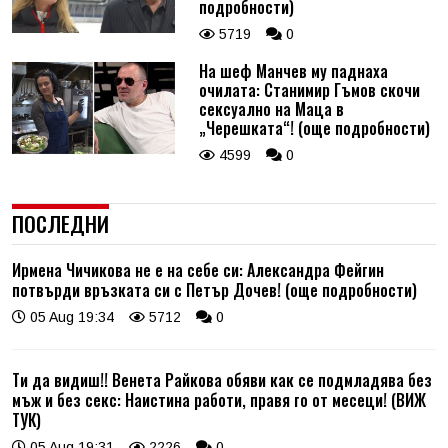
подробности)
5719
0
На шеф Манчев му паднаха
очилата: Станимир Гъмов скочи
сексуално на Маца в
„Черешката“! (още подробности)
4599
0
ПОСЛЕДНИ
Ирмена Чичикова не е на себе си: Александра Фейгин
потвърди връзката си с Петър Дочев! (още подробности)
05 Aug 19:34
5712
0
Ти да видиш!! Венета Райкова обяви как се подмладява без
мъж и без секс: Наистина работи, правя го от месеци! (ВИЖ
ТУК)
05 Aug 19:31
2226
0