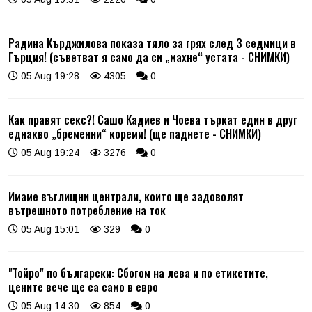
Радина Кърджилова показа тяло за грях след 3 седмици в
Гърция! (съветват я само да си „махне“ устата - СНИМКИ)
05 Aug 19:28
4305
0
Как правят секс?! Сашо Кадиев и Чоева търкат един в друг
еднакво „бременни“ кореми! (ще паднете - СНИМКИ)
05 Aug 19:24
3276
0
Имаме въглищни централи, които ще задоволят
вътрешното потребление на ток
05 Aug 15:01
329
0
"Тойро" по български: Сбогом на лева и по етикетите,
цените вече ще са само в евро
05 Aug 14:30
854
0