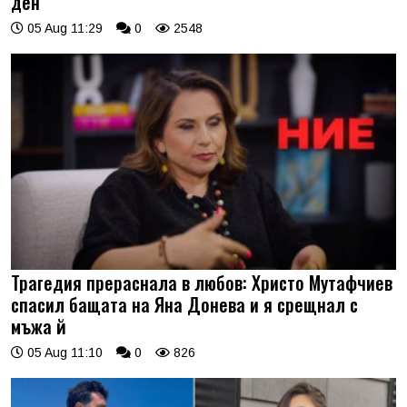
ден
05 Aug 11:29
0
2548
Трагедия прераснала в любов: Христо Мутафчиев
спасил бащата на Яна Донева и я срещнал с
мъжа й
05 Aug 11:10
0
826