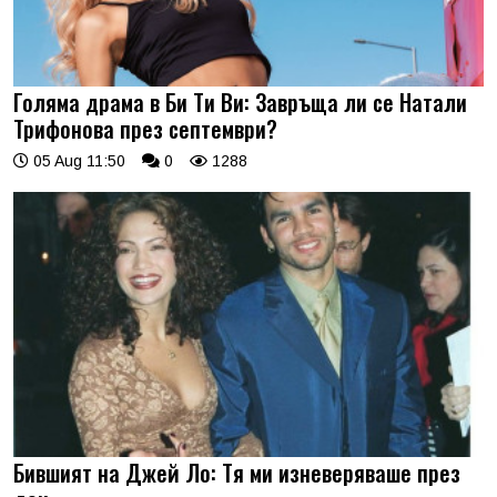
Голяма драма в Би Ти Ви: Завръща ли се Натали
Трифонова през септември?
05 Aug 11:50
0
1288
Бившият на Джей Ло: Тя ми изневеряваше през