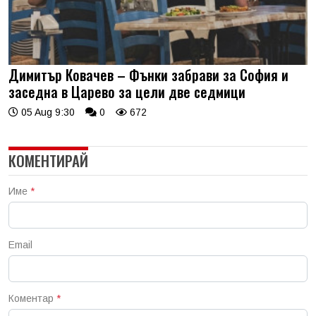
Димитър Ковачев – Фънки забрави за София и
заседна в Царево за цели две седмици
05 Aug 9:30
0
672
КОМЕНТИРАЙ
Име
*
Email
Коментар
*