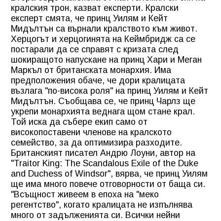
кралския трон, казват експерти. Кралски
експерт смята, че принц Уилям и Кейт
Мидълтън са върнали кралството към живот.
Херцогът и херцогинята на Кеймбридж са се
постарали да се справят с кризата след
шокиращото напускане на принц Хари и Меган
Маркъл от британската монархия. Има
предположения обаче, че дори кралицата
възлага "по-висока роля" на принц Уилям и Кейт
Мидълтън. Съобщава се, че принц Чарлз ще
укрепи монархията веднага щом стане крал.
Той иска да събере екип само от
високопоставени членове на кралското
семейство, за да оптимизира разходите.
Британският писател Андрю Лоуни, автор на
"Traitor King: The Scandalous Exile of the Duke
and Duchess of Windsor", вярва, че принц Уилям
ще има много повече отговорности от баща си.
"Всъщност живеем в епоха на "меко
регентство", когато кралицата не изпълнява
много от задълженията си. Всички нейни