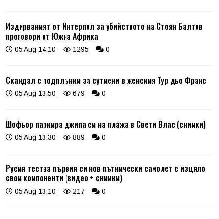
Издирваният от Интерпол за убийството на Стоян Балтов
проговори от Южна Африка
05 Aug 14:10
1295
0
Скандал с подплънки за сутиени в женския Тур дьо Франс
05 Aug 13:50
679
0
Шофьор паркира джипа си на плажа в Свети Влас (снимки)
05 Aug 13:30
889
0
Русия тества първия си нов пътнически самолет с изцяло
свои компоненти (видео + снимки)
05 Aug 13:10
217
0