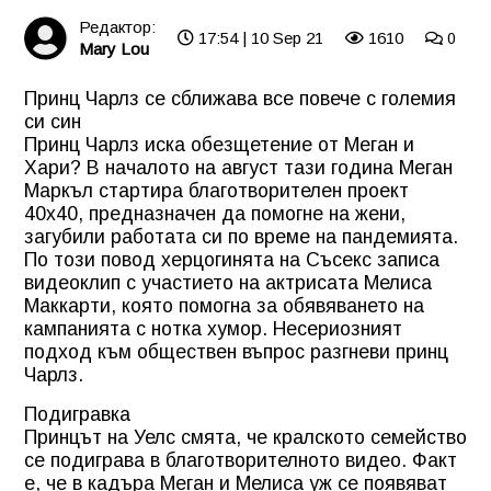
Редактор:
17:54 | 10 Sep 21
1610
0
Mary Lou
Принц Чарлз се сближава все повече с големия
си син
Принц Чарлз иска обезщетение от Меган и
Хари? В началото на август тази година Меган
Маркъл стартира благотворителен проект
40x40, предназначен да помогне на жени,
загубили работата си по време на пандемията.
По този повод херцогинята на Съсекс записа
видеоклип с участието на актрисата Мелиса
Маккарти, която помогна за обявяването на
кампанията с нотка хумор. Несериозният
подход към обществен въпрос разгневи принц
Чарлз.
Подигравка
Принцът на Уелс смята, че кралското семейство
се подиграва в благотворителното видео. Факт
е, че в кадъра Меган и Мелиса уж се появяват