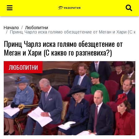
Начало
Любопитни
Принц Чарлз иска голямо обезщетение от Меган и Хари (С как
Принц Чарлз иска голямо обезщетение от
Меган и Хари (С какво го разгневиха?)
ЛЮБОПИТНИ