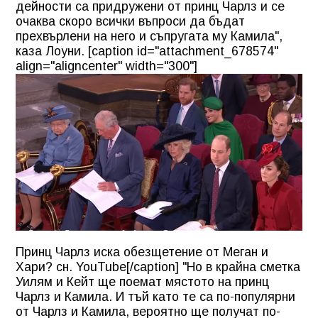
дейности са придружени от принц Чарлз и се
очаква скоро всички въпроси да бъдат
прехвърлени на него и съпругата му Камила",
каза Лоуни. [caption id="attachment_678574"
align="aligncenter" width="300"]
Принц Чарлз иска обезщетение от Меган и
Хари? сн. YouTube[/caption] "Но в крайна сметка
Уилям и Кейт ще поемат мястото на принц
Чарлз и Камила. И тъй като те са по-популярни
от Чарлз и Камила, вероятно ще получат по-