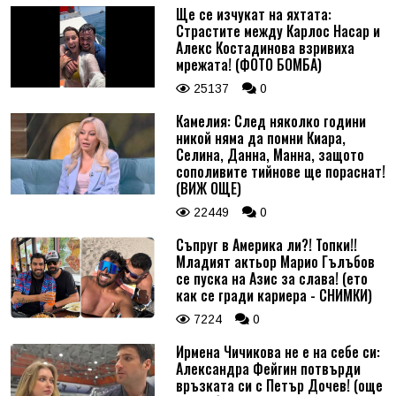
Ще се изчукат на яхтата:
Страстите между Карлос Насар и
Алекс Костадинова взривиха
мрежата! (ФОТО БОМБА)
25137
0
Камелия: След няколко години
никой няма да помни Киара,
Селина, Данна, Манна, защото
сополивите тийнове ще пораснат!
(ВИЖ ОЩЕ)
22449
0
Съпруг в Америка ли?! Топки!!
Младият актьор Марио Гълъбов
се пуска на Азис за слава! (ето
как се гради кариера - СНИМКИ)
7224
0
Ирмена Чичикова не е на себе си:
Александра Фейгин потвърди
връзката си с Петър Дочев! (още