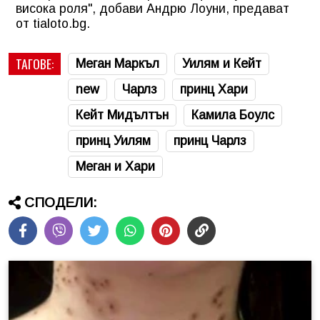
висока роля", добави Андрю Лоуни, предават
от tialoto.bg.
ТАГОВЕ:
Меган Маркъл
Уилям и Кейт
new
Чарлз
принц Хари
Кейт Мидълтън
Камила Боулс
принц Уилям
принц Чарлз
Меган и Хари
СПОДЕЛИ: