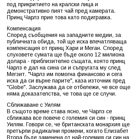
под прикритието на кралски лица и
демонстративно пият чай пред камерата.
Принц Чарлз прие това като подигравка.
Компенсация
Според съобщения на западните медии, за
публичната обида, той ще иска впечатляваща
компенсация от принц Хари и Меган. Според
слуховете сумата ще бъде около 12 милиона
долара - приблизително същата, която принц
Чарлз е дал на сина си и съпругата му след
Мегзит. "Чарлз им помогна финансово и сега
иска да си върне парите", каза източник пред
"Globe". Заслужава да се отбележи, че все още
няма доказателства, че това ще се случи.
Сближаване с Уилям
В същото време става ясно, че Чарлз се
сближава все повече с големия си син - принц
Уилям. Говори се, че британската монархия ще
претърпи радикални промени, когато Елизабет
Втора бъде заменена от най-големия си син на