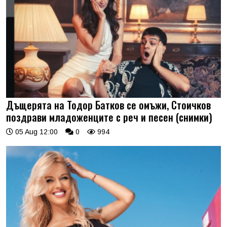
Дъщерята на Тодор Батков се омъжи, Стоичков
поздрави младоженците с реч и песен (снимки)
05 Aug 12:00
0
994