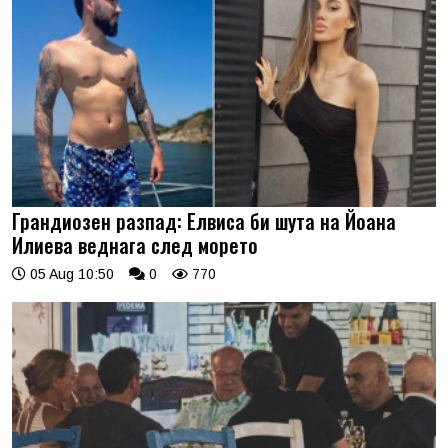
Грандиозен разпад: Елвиса би шута на Йоана
Илиева веднага след морето
05 Aug 10:50
0
770