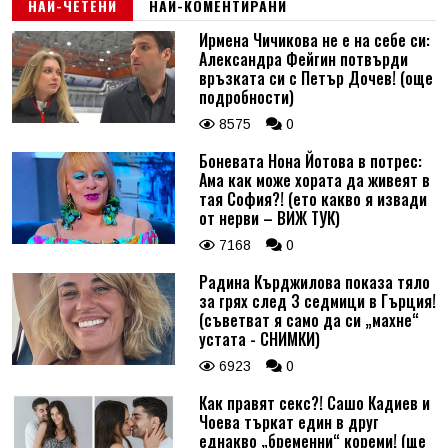
НАЙ-ЧЕТЕНИ
НАЙ-КОМЕНТИРАНИ
Ирмена Чичикова не е на себе си:
Александра Фейгин потвърди
връзката си с Петър Дочев! (още
подробности)
8575
0
Боневата Нона Йотова в потрес:
Ама как може хората да живеят в
тая София?! (ето какво я извади
от нерви – ВИЖ ТУК)
7168
0
Радина Кърджилова показа тяло
за грях след 3 седмици в Гърция!
(съветват я само да си „махне“
устата - СНИМКИ)
6923
0
Как правят секс?! Сашо Кадиев и
Чоева търкат един в друг
еднакво „бременни“ кореми! (ще