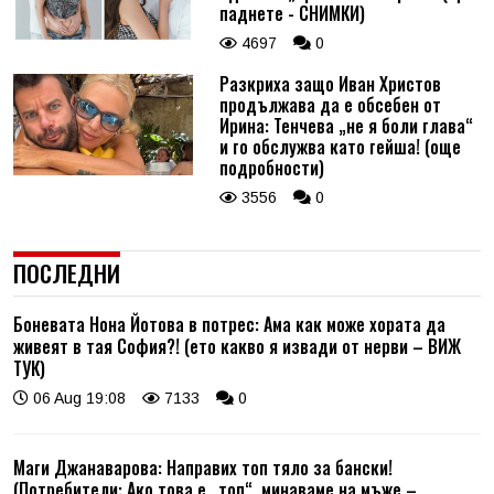
паднете - СНИМКИ)
4697
0
Разкриха защо Иван Христов
продължава да е обсебен от
Ирина: Тенчева „не я боли глава“
и го обслужва като гейша! (още
подробности)
3556
0
ПОСЛЕДНИ
Боневата Нона Йотова в потрес: Ама как може хората да
живеят в тая София?! (ето какво я извади от нерви – ВИЖ
ТУК)
06 Aug 19:08
7133
0
Маги Джанаварова: Направих топ тяло за бански!
(Потребители: Ако това е „топ“, минаваме на мъже –