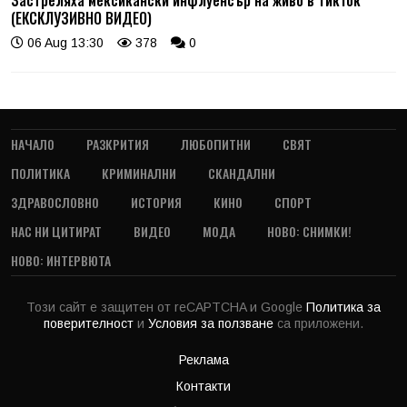
Застреляха мексикански инфлуенсър на живо в ТикТок
(ЕКСКЛУЗИВНО ВИДЕО)
06 Aug 13:30
378
0
НАЧАЛО
РАЗКРИТИЯ
ЛЮБОПИТНИ
СВЯТ
ПОЛИТИКА
КРИМИНАЛНИ
СКАНДАЛНИ
ЗДРАВОСЛОВНО
ИСТОРИЯ
КИНО
СПОРТ
НАС НИ ЦИТИРАТ
ВИДЕО
МОДА
НОВО: СНИМКИ!
НОВО: ИНТЕРВЮТА
Този сайт е защитен от reCAPTCHA и Google
Политика за
поверителност
и
Условия за ползване
са приложени.
Реклама
Контакти