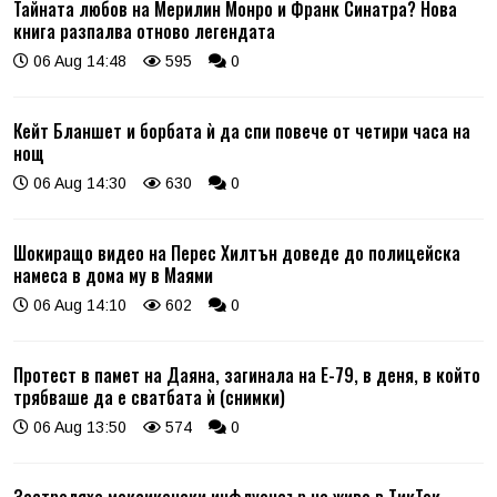
Тайната любов на Мерилин Монро и Франк Синатра? Нова
книга разпалва отново легендата
06 Aug 14:48
595
0
Кейт Бланшет и борбата ѝ да спи повече от четири часа на
нощ
06 Aug 14:30
630
0
Шокиращо видео на Перес Хилтън доведе до полицейска
намеса в дома му в Маями
06 Aug 14:10
602
0
Протест в памет на Даяна, загинала на Е-79, в деня, в който
трябваше да е сватбата ѝ (снимки)
06 Aug 13:50
574
0