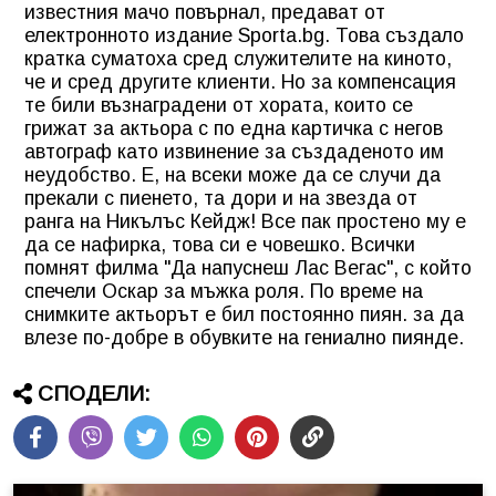
известния мачо повърнал, предават от
електронното издание Sporta.bg. Това създало
кратка суматоха сред служителите на киното,
че и сред другите клиенти. Но за компенсация
те били възнаградени от хората, които се
грижат за актьора с по една картичка с негов
автограф като извинение за създаденото им
неудобство. Е, на всеки може да се случи да
прекали с пиенето, та дори и на звезда от
ранга на Никълъс Кейдж! Все пак простено му е
да се нафирка, това си е човешко. Всички
помнят филма "Да напуснеш Лас Вегас", с който
спечели Оскар за мъжка роля. По време на
снимките актьорът е бил постоянно пиян. за да
влезе по-добре в обувките на гениално пиянде.
СПОДЕЛИ: