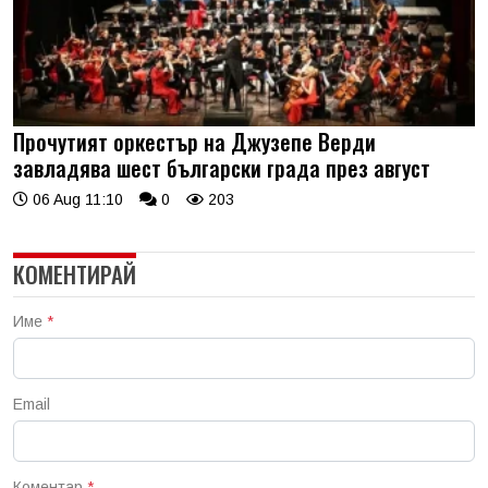
Прочутият оркестър на Джузепе Верди
завладява шест български града през август
06 Aug 11:10
0
203
КОМЕНТИРАЙ
Име
*
Email
Коментар
*