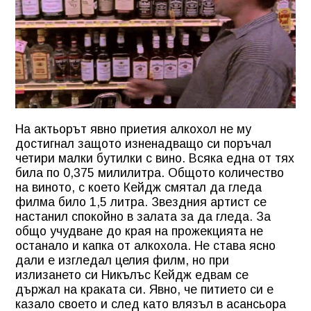
На актьорът явно приетия алкохол не му
достигнал защото изненадващо си поръчал
четири малки бутилки с вино. Всяка една от тях
била по 0,375 милилитра. Общото количество
на виното, с което Кейдж смятал да гледа
филма било 1,5 литра. Звездния артист се
настанил спокойно в залата за да гледа. За
общо учудване до края на прожекцията не
останало и капка от алкохола. Не става ясно
дали е изгледал целия филм, но при
излизането си Никълъс Кейдж едвам се
държал на краката си. Явно, че питието си е
казало своето и след като влязъл в асансьора