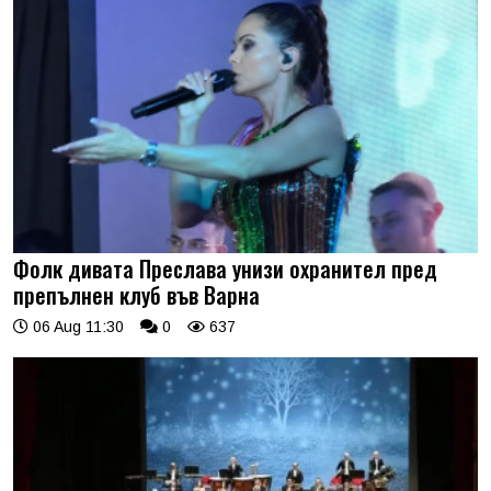
Фолк дивата Преслава унизи охранител пред
препълнен клуб във Варна
06 Aug 11:30
0
637