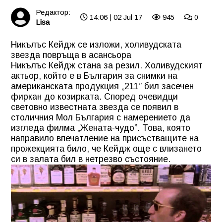
Редактор:
14:06 | 02 Jul 17
945
0
Lisa
Никълъс Кейдж се изложи, холивудската
звезда повръща в асансьора
Никълъс Кейдж стана за резил. Холивудският
актьор, който е в България за снимки на
американската продукция „211” бил засечен
фиркан до козирката. Според очевидци
световно известната звезда се появил в
столичния Мол България с намерението да
изгледа филма „Жената-чудо”. Това, която
направило впечатление на присъстващите на
прожекцията било, че Кейдж още с влизането
си в залата бил в нетрезво състояние.