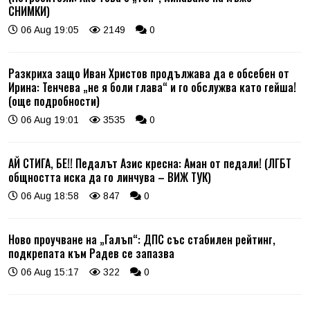
СНИМКИ)
06 Aug 19:05
2149
0
Разкриха защо Иван Христов продължава да е обсебен от
Ирина: Тенчева „не я боли глава“ и го обслужва като гейша!
(още подробности)
06 Aug 19:01
3535
0
АЙ СТИГА, БЕ!! Педалът Азис кресна: Аман от педали! (ЛГБТ
общността иска да го линчува – ВИЖ ТУК)
06 Aug 18:58
847
0
Ново проучване на „Галъп“: ДПС със стабилен рейтинг,
подкрепата към Радев се запазва
06 Aug 15:17
322
0