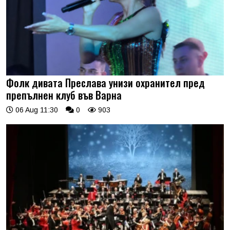
Фолк дивата Преслава унизи охранител пред
препълнен клуб във Варна
06 Aug 11:30
0
903