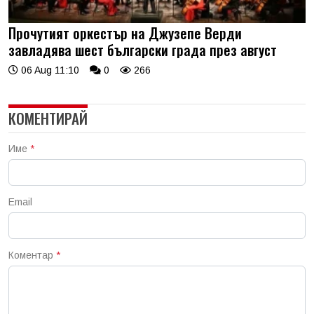
Прочутият оркестър на Джузепе Верди
завладява шест български града през август
06 Aug 11:10
0
266
КОМЕНТИРАЙ
Име
*
Email
Коментар
*