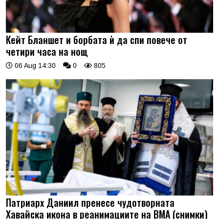
Кейт Бланшет и борбата ѝ да спи повече от
четири часа на нощ
06 Aug 14:30
0
805
Патриарх Даниил пренесе чудотворната
Хавайска икона в реанимациите на ВМА (снимки)