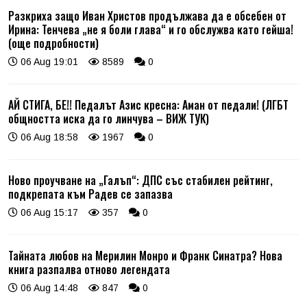
Разкриха защо Иван Христов продължава да е обсебен от
Ирина: Тенчева „не я боли глава“ и го обслужва като гейша!
(още подробности)
06 Aug 19:01
8589
0
АЙ СТИГА, БЕ!! Педалът Азис кресна: Аман от педали! (ЛГБТ
общността иска да го линчува – ВИЖ ТУК)
06 Aug 18:58
1967
0
Ново проучване на „Галъп“: ДПС със стабилен рейтинг,
подкрепата към Радев се запазва
06 Aug 15:17
357
0
Тайната любов на Мерилин Монро и Франк Синатра? Нова
книга разпалва отново легендата
06 Aug 14:48
847
0