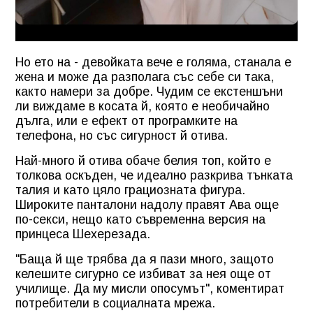
Но ето на - девойката вече е голяма, станала е
жена и може да разполага със себе си така,
както намери за добре. Чудим се екстеншъни
ли виждаме в косата й, която е необичайно
дълга, или е ефект от програмките на
телефона, но със сигурност й отива.
Най-много й отива обаче белия топ, който е
толкова оскъден, че идеално разкрива тънката
талия и като цяло грациозната фигура.
Широките панталони надолу правят Ава още
по-секси, нещо като съвременна версия на
принцеса Шехерезада.
"Баща й ще трябва да я пази много, защото
келешите сигурно се избиват за нея още от
училище. Да му мисли опосумът", коментират
потребители в социалната мрежа.