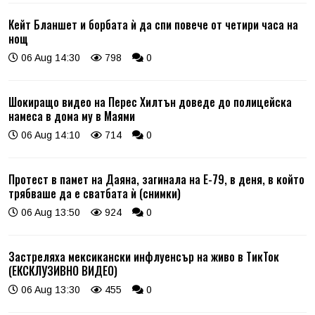
Кейт Бланшет и борбата ѝ да спи повече от четири часа на
нощ
06 Aug 14:30
798
0
Шокиращо видео на Перес Хилтън доведе до полицейска
намеса в дома му в Маями
06 Aug 14:10
714
0
Протест в памет на Даяна, загинала на Е-79, в деня, в който
трябваше да е сватбата ѝ (снимки)
06 Aug 13:50
924
0
Застреляха мексикански инфлуенсър на живо в ТикТок
(ЕКСКЛУЗИВНО ВИДЕО)
06 Aug 13:30
455
0