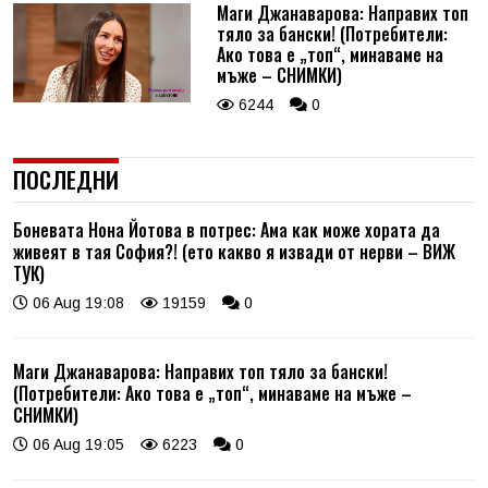
Маги Джанаварова: Направих топ
тяло за бански! (Потребители:
Ако това е „топ“, минаваме на
мъже – СНИМКИ)
6244
0
ПОСЛЕДНИ
Боневата Нона Йотова в потрес: Ама как може хората да
живеят в тая София?! (ето какво я извади от нерви – ВИЖ
ТУК)
06 Aug 19:08
19159
0
Маги Джанаварова: Направих топ тяло за бански!
(Потребители: Ако това е „топ“, минаваме на мъже –
СНИМКИ)
06 Aug 19:05
6223
0