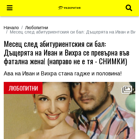
Начало
Любопитни
Месец след абитуриентския си бал: Дъщерята на Иван и Вихр
Месец след абитуриентския си бал:
Дъщерята на Иван и Вихра се превърна във
фатална жена! (направо не е тя - СНИМКИ)
Ава на Иван и Вихра стана гадже и половина!
ЛЮБОПИТНИ