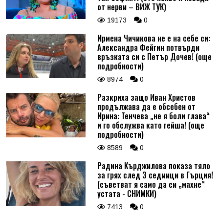
от нерви – ВИЖ ТУК)
19173
0
Ирмена Чичикова не е на себе си:
Александра Фейгин потвърди
връзката си с Петър Дочев! (още
подробности)
8974
0
Разкриха защо Иван Христов
продължава да е обсебен от
Ирина: Тенчева „не я боли глава“
и го обслужва като гейша! (още
подробности)
8589
0
Радина Кърджилова показа тяло
за грях след 3 седмици в Гърция!
(съветват я само да си „махне“
устата - СНИМКИ)
7413
0