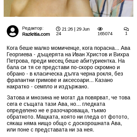
Редактор:
21:26 | 29 Jun
24
165074
1
Razkritia.com
Кога беше малко момиченце, кога порасна... Ава
Георгиева - дъщерята на Иван Христов и Вихра
Петрова, преди месец беше абитуриентка. На
бала си тя се представи по-скоро скромно и
обрано - в класическа дълга черна рокля, без
фрапантни гримове и аксесоари... Казано
накратко - семпло и издържано.
Затова и мнозина не могат да повярват, че това
сега е същата тази Ава, но... гледката
определено не е разочароваща, тъкмо
обратното. Мацката, която ни гледа от фотото,
сякаш няма нищо общо с доскорошната Ава,
или поне с представата ни за нея.