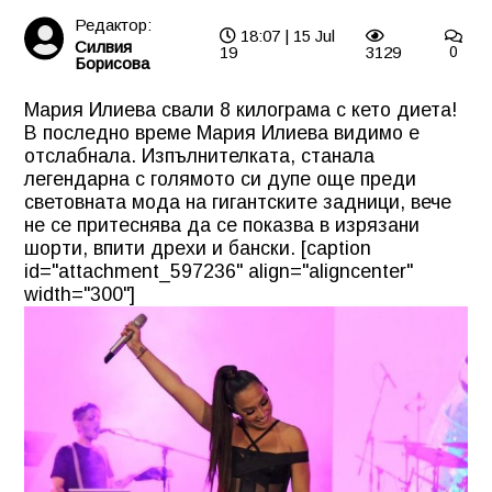
Редактор:
18:07 | 15 Jul
Силвия
19
3129
0
Борисова
Мария Илиева свали 8 килограма с кето диета!
В последно време Мария Илиева видимо е
отслабнала. Изпълнителката, станала
легендарна с голямото си дупе още преди
световната мода на гигантските задници, вече
не се притеснява да се показва в изрязани
шорти, впити дрехи и бански. [caption
id="attachment_597236" align="aligncenter"
width="300"]