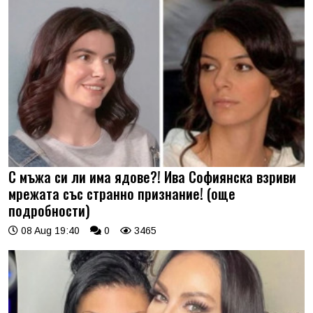
С мъжа си ли има ядове?! Ива Софиянска взриви
мрежата със странно признание! (още
подробности)
08 Aug 19:40
0
3465