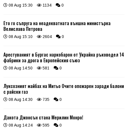
08 Aug 15:30
1134
0
Ето го съпруга на неадекватната външна министърка
Велислава Петрова
08 Aug 15:10
2604
0
Арестуваният в Бургас наркобарон от Украйна ръководел 14
фабрики за дрога в Европейския съюз
08 Aug 14:50
581
0
Луксозният майбах на Митьо Очите опожарен заради балони
с райски газ
08 Aug 14:30
735
0
Дакота Джонсън стана Мерилин Монро!
08 Aug 14:24
595
0