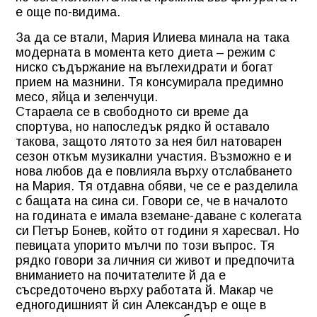
е още по-видима.
За да се втали, Мария Илиева минала на така
модерната в момента кето диета – режим с
ниско съдържание на въглехидрати и богат
прием на мазнини. Тя консумирала предимно
месо, яйца и зеленчуци.
Стараела се в свободното си време да
спортува, но напоследък рядко й оставало
такова, защото лятото за нея бил натоварен
сезон откъм музикални участия. Възможно е и
нова любов да е повлияла върху отслабването
на Мария. Тя отдавна обяви, че се е разделила
с бащата на сина си. Говори се, че в началото
на годината е имала вземане-даване с колегата
си Петър Бонев, който от години я харесвал. Но
певицата упорито мълчи по този въпрос. Тя
рядко говори за личния си живот и предпочита
вниманието на почитателите й да е
съсредоточено върху работата й. Макар че
едногодишният й син Александър е още в