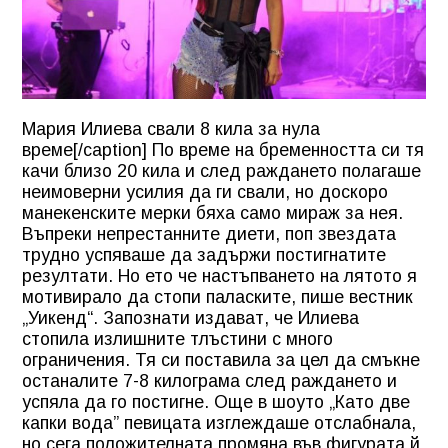
Мария Илиева свали 8 кила за нула
време[/caption] По време на бременността си тя
качи близо 20 кила и след раждането полагаше
неимоверни усилия да ги свали, но доскоро
манекенските мерки бяха само мираж за нея.
Въпреки непрестанните диети, поп звездата
трудно успяваше да задържи постигнатите
резултати. Но ето че настъпването на лятото я
мотивирало да стопи паласките, пише вестник
„Уикенд“. Запознати издават, че Илиева
стопила излишните тлъстини с много
ограничения. Тя си поставила за цел да смъкне
останалите 7-8 килограма след раждaнето и
успяла да го постигне. Още в шоуто „Като две
капки вода” певицата изглеждаше отслабнала,
но сега положителната промяна във фигурата й