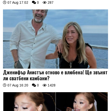
07 Aug 17:02
0
287
Дженифър Анистън отново е влюбена! Ще звънят
ли сватбени камбани?
07 Aug 16:20
0
1428