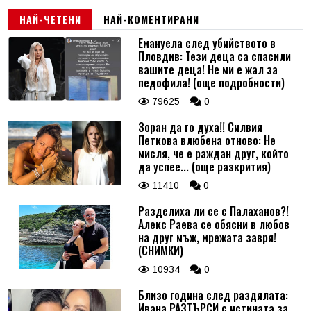
НАЙ-ЧЕТЕНИ
НАЙ-КОМЕНТИРАНИ
Емануела след убийството в
Пловдив: Тези деца са спасили
вашите деца! Не ми е жал за
педофила! (още подробности)
79625
0
Зоран да го духа!! Силвия
Петкова влюбена отново: Не
мисля, че е раждан друг, който
да успее... (още разкрития)
11410
0
Разделиха ли се с Палаханов?!
Алекс Раева се обясни в любов
на друг мъж, мрежата завря!
(СНИМКИ)
10934
0
Близо година след раздялата:
Ивана РАЗТЪРСИ с истината за