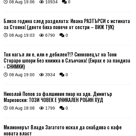
08 Aug 19:06
10934
0
Близо година след раздялата: Ивана РАЗТЪРСИ с истината
за Стояна! (двете бяха повече от сестри – ВИЖ ТУК)
08 Aug 19:03
6790
0
Тоя нагъл ли е, или е дебилен?!? Синковецът на Тони
Стораро шпори без книжка в Слънчака! (Емрах е за пандиза
- СНИМКИ)
08 Aug 19:00
3934
0
Николай Попов за фалшивия пиар на адв. Димитър
Марковски: ТОЗИ ЧОВЕК Е УНИКАЛЕН РОБИН ХУД
08 Aug 18:08
1799
0
Милионерът Владо Загатото искал да снабдява с кафе
новата власт