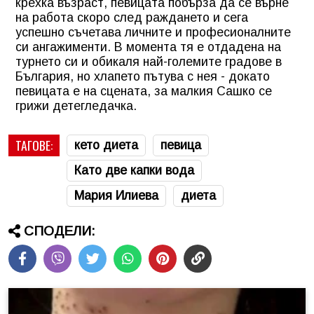
крехка възраст, певицата побърза да се върне
на работа скоро след раждането и сега
успешно съчетава личните и професионалните
си ангажименти. В момента тя е отдадена на
турнето си и обикаля най-големите градове в
България, но хлапето пътува с нея - докато
певицата е на сцената, за малкия Сашко се
грижи детегледачка.
ТАГОВЕ:
кето диета
певица
Като две капки вода
Мария Илиева
диета
СПОДЕЛИ: