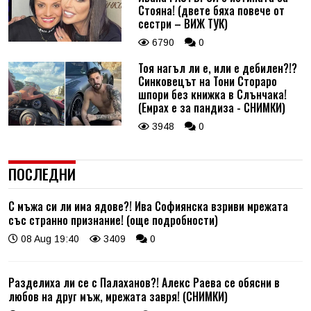
Стояна! (двете бяха повече от
сестри – ВИЖ ТУК)
6790
0
Тоя нагъл ли е, или е дебилен?!?
Синковецът на Тони Стораро
шпори без книжка в Слънчака!
(Емрах е за пандиза - СНИМКИ)
3948
0
ПОСЛЕДНИ
С мъжа си ли има ядове?! Ива Софиянска взриви мрежата
със странно признание! (още подробности)
08 Aug 19:40
3409
0
Разделиха ли се с Палаханов?! Алекс Раева се обясни в
любов на друг мъж, мрежата завря! (СНИМКИ)