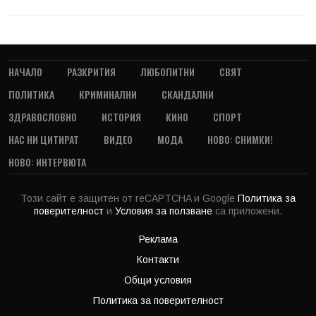
НАЧАЛО
РАЗКРИТИЯ
ЛЮБОПИТНИ
СВЯТ
ПОЛИТИКА
КРИМИНАЛНИ
СКАНДАЛНИ
ЗДРАВОСЛОВНО
ИСТОРИЯ
КИНО
СПОРТ
НАС НИ ЦИТИРАТ
ВИДЕО
МОДА
НОВО: СНИМКИ!
НОВО: ИНТЕРВЮТА
Този сайт е защитен от reCAPTCHA и Google
Политика за
поверителност
и
Условия за ползване
са приложени.
Реклама
Контакти
Общи условия
Политика за поверителност