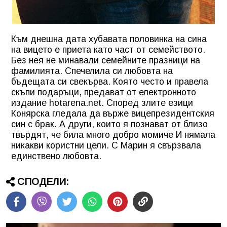
Към днешна дата хубавата половинка на сина
на вицето е приета като част от семейството.
Без нея не минавали семейните празници на
фамилията. Спечелила си любовта на
бъдещата си свекърва. Която често и правела
скъпи подаръци, предават от електронното
издание hotarena.net. Според злите езици
Конярска гледала да върже вицепрезидентския
син с брак. А други, които я познават от близо
твърдят, че била много добро момиче И нямала
никакви користни цели. С Марин я свързвала
единствено любовта.
СПОДЕЛИ: