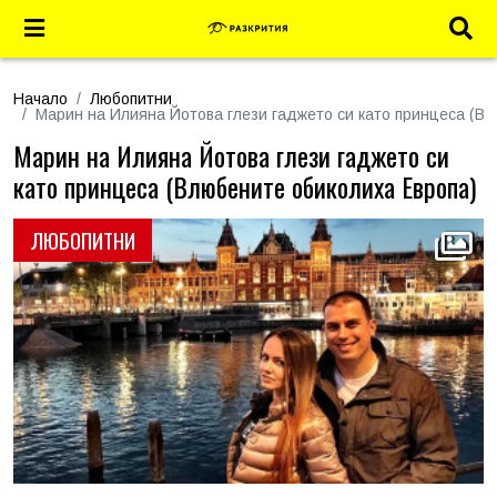
Начало
Любопитни
Марин на Илияна Йотова глези гаджето си като принцеса (В
Марин на Илияна Йотова глези гаджето си
като принцеса (Влюбените обиколиха Европа)
ЛЮБОПИТНИ