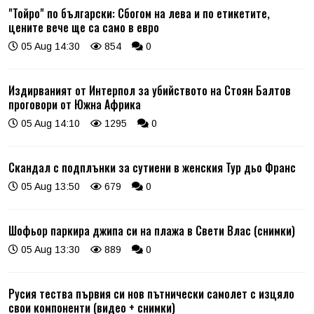
"Тойро" по български: Сбогом на лева и по етикетите,
цените вече ще са само в евро
05 Aug 14:30
854
0
Издирваният от Интерпол за убийството на Стоян Балтов
проговори от Южна Африка
05 Aug 14:10
1295
0
Скандал с подплънки за сутиени в женския Тур дьо Франс
05 Aug 13:50
679
0
Шофьор паркира джипа си на плажа в Свети Влас (снимки)
05 Aug 13:30
889
0
Русия тества първия си нов пътнически самолет с изцяло
свои компоненти (видео + снимки)