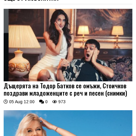
Дъщерята на Тодор Батков се омъжи, Стоичков
поздрави младоженците с реч и песен (снимки)
05 Aug 12:00
0
973