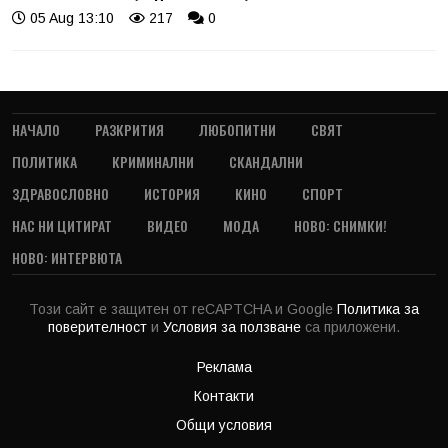
05 Aug 13:10
217
0
НАЧАЛО
РАЗКРИТИЯ
ЛЮБОПИТНИ
СВЯТ
ПОЛИТИКА
КРИМИНАЛНИ
СКАНДАЛНИ
ЗДРАВОСЛОВНО
ИСТОРИЯ
КИНО
СПОРТ
НАС НИ ЦИТИРАТ
ВИДЕО
МОДА
НОВО: СНИМКИ!
НОВО: ИНТЕРВЮТА
Този сайт е защитен от reCAPTCHA и Google
Политика за
поверителност
и
Условия за ползване
са приложени.
Реклама
Контакти
Общи условия