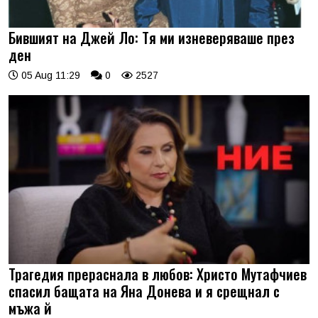
Бившият на Джей Ло: Тя ми изневеряваше през
ден
05 Aug 11:29
0
2527
Трагедия прераснала в любов: Христо Мутафчиев
спасил бащата на Яна Донева и я срещнал с
мъжа й