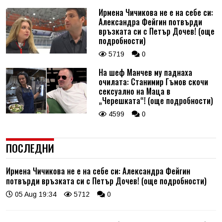
Ирмена Чичикова не е на себе си:
Александра Фейгин потвърди
връзката си с Петър Дочев! (още
подробности)
5719
0
На шеф Манчев му паднаха
очилата: Станимир Гъмов скочи
сексуално на Маца в
„Черешката“! (още подробности)
4599
0
ПОСЛЕДНИ
Ирмена Чичикова не е на себе си: Александра Фейгин
потвърди връзката си с Петър Дочев! (още подробности)
05 Aug 19:34
5712
0