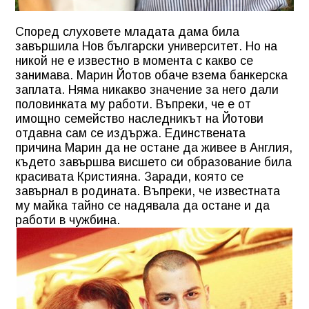
Според слуховете младата дама била
завършила Нов български университет. Но на
никой не е известно в момента с какво се
занимава. Марин Йотов обаче взема банкерска
заплата. Няма никакво значение за него дали
половинката му работи. Въпреки, че е от
имощно семейство наследникът на Йотови
отдавна сам се издържа. Единствената
причина Марин да не остане да живее в Англия,
където завършва висшето си образование била
красивата Кристияна. Заради, която се
завърнал в родината. Въпреки, че известната
му майка тайно се надявала да остане и да
работи в чужбина.