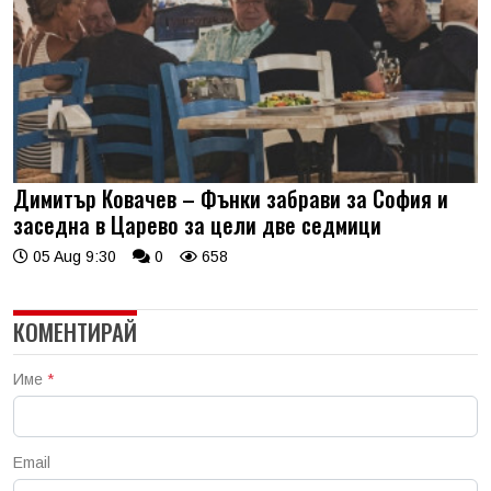
Димитър Ковачев – Фънки забрави за София и
заседна в Царево за цели две седмици
05 Aug 9:30
0
658
КОМЕНТИРАЙ
Име
*
Email