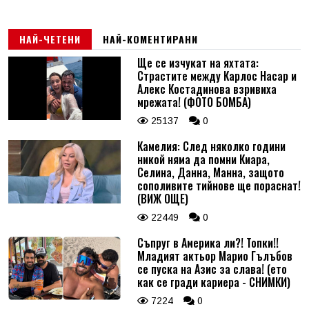
НАЙ-ЧЕТЕНИ
НАЙ-КОМЕНТИРАНИ
Ще се изчукат на яхтата:
Страстите между Карлос Насар и
Алекс Костадинова взривиха
мрежата! (ФОТО БОМБА)
25137
0
Камелия: След няколко години
никой няма да помни Киара,
Селина, Данна, Манна, защото
сополивите тийнове ще пораснат!
(ВИЖ ОЩЕ)
22449
0
Съпруг в Америка ли?! Топки!!
Младият актьор Марио Гълъбов
се пуска на Азис за слава! (ето
как се гради кариера - СНИМКИ)
7224
0