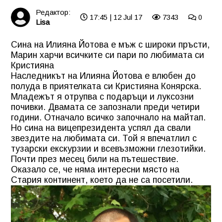
Редактор:
17:45 | 12 Jul 17
7343
0
Lisa
Сина на Илияна Йотова е мъж с широки пръсти,
Марин харчи всичките си пари по любимата си
Кристияна
Наследникът на Илияна Йотова е влюбен до
полуда в приятелката си Кристияна Конярска.
Младежът я отрупва с подаръци и луксозни
почивки. Двамата се запознали преди четири
години. Отначало всичко започнало на майтап.
Но сина на вицепрезидента успял да свали
звездите на любимата си. Той я впечатлил с
тузарски екскурзии и всевъзможни глезотийки.
Почти през месец били на пътешествие.
Оказало се, че няма интересни място на
Стария континент, което да не са посетили.