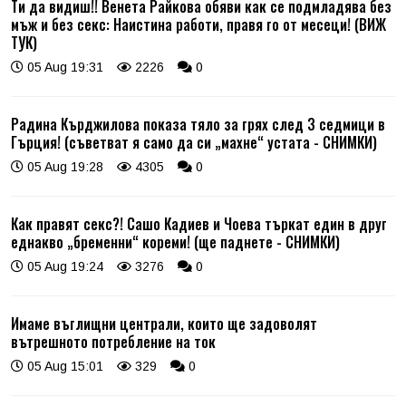
Ти да видиш!! Венета Райкова обяви как се подмладява без
мъж и без секс: Наистина работи, правя го от месеци! (ВИЖ
ТУК)
05 Aug 19:31
2226
0
Радина Кърджилова показа тяло за грях след 3 седмици в
Гърция! (съветват я само да си „махне“ устата - СНИМКИ)
05 Aug 19:28
4305
0
Как правят секс?! Сашо Кадиев и Чоева търкат един в друг
еднакво „бременни“ кореми! (ще паднете - СНИМКИ)
05 Aug 19:24
3276
0
Имаме въглищни централи, които ще задоволят
вътрешното потребление на ток
05 Aug 15:01
329
0