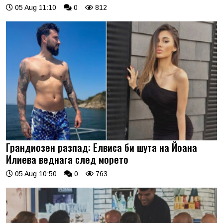
05 Aug 11:10
0
812
Грандиозен разпад: Елвиса би шута на Йоана
Илиева веднага след морето
05 Aug 10:50
0
763