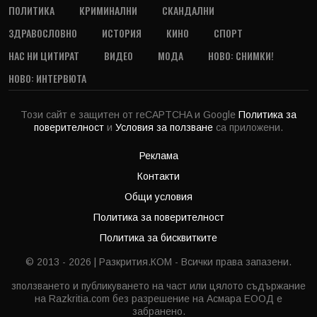
ПОЛИТИКА
КРИМИНАЛНИ
СКАНДАЛНИ
ЗДРАВОСЛОВНО
ИСТОРИЯ
КИНО
СПОРТ
НАС НИ ЦИТИРАТ
ВИДЕО
МОДА
НОВО: СНИМКИ!
НОВО: ИНТЕРВЮТА
Този сайт е защитен от reCAPTCHA и Google
Политика за
поверителност
и
Условия за ползване
са приложени.
Реклама
Контакти
Общи условия
Политика за поверителност
Политика за бисквитките
© 2013 - 2026 | Разкрития.КОМ - Всички права запазени.
зползването и публикуването на част или цялото съдържание
на Razkritia.com без разрешение на Асмара ЕООД е
забранено.