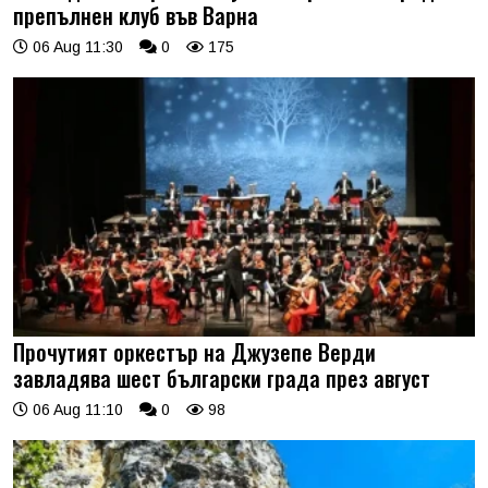
препълнен клуб във Варна
06 Aug 11:30
0
175
Прочутият оркестър на Джузепе Верди
завладява шест български града през август
06 Aug 11:10
0
98