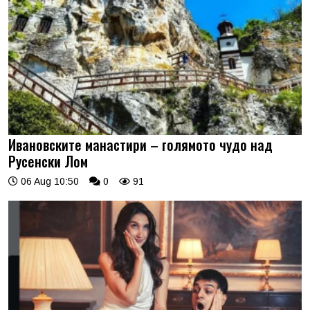
Ивановските манастири – голямото чудо над
Русенски Лом
06 Aug 10:50
0
91