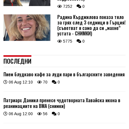
7252
0
Радина Кърджилова показа тяло
за грях след 3 седмици в Гърция!
(съветват я само да си „махне“
устата - СНИМКИ)
5775
0
ПОСЛЕДНИ
Пием блудкаво кафе за луди пари в българските заведения
06 Aug 12:10
70
0
Патриарх Даниил пренесе чудотворната Хавайска икона в
реанимациите на ВМА (снимки)
06 Aug 12:00
56
0