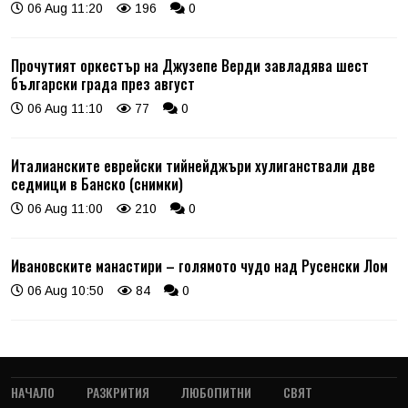
06 Aug 11:20
196
0
Прочутият оркестър на Джузепе Верди завладява шест
български града през август
06 Aug 11:10
77
0
Италианските еврейски тийнейджъри хулиганствали две
седмици в Банско (снимки)
06 Aug 11:00
210
0
Ивановските манастири – голямото чудо над Русенски Лом
06 Aug 10:50
84
0
НАЧАЛО
РАЗКРИТИЯ
ЛЮБОПИТНИ
СВЯТ