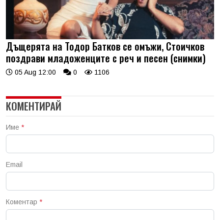
Дъщерята на Тодор Батков се омъжи, Стоичков
поздрави младоженците с реч и песен (снимки)
05 Aug 12:00
0
1106
КОМЕНТИРАЙ
Име
*
Email
Коментар
*