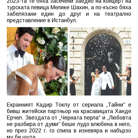
2023-та те бяха засечени заедно на концерт на
турската певица Мелике Шахин, а по-късно бяха
забелязани един до друг и на театрално
представление в Истанбул.
Екранният Кадир Токлу от сериала „Тайни“ е
бивш житейски партньор на красавицата Ханде
Ерчел. Звездата от „Черната перла“ и „Любовта
не разбира от думи“ беше лудо влюбена в него,
но през 2022 г. го спипа в изневяра и набързо
му би шута.