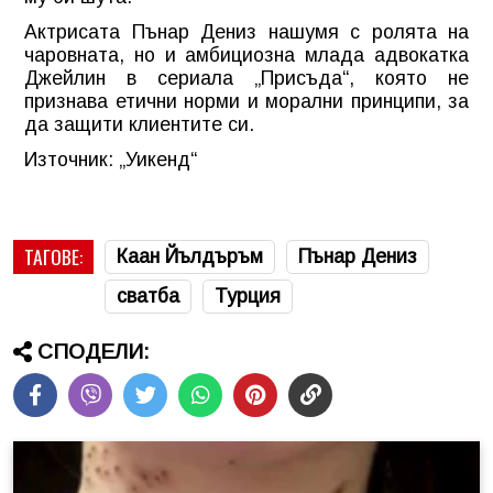
Актрисата Пънар Дениз нашумя с ролята на
чаровната, но и амбициозна млада адвокатка
Джейлин в сериала „Присъда“, която не
признава етични норми и морални принципи, за
да защити клиентите си.
Източник: „Уикенд“
ТАГОВЕ:
Каан Йълдъръм
Пънар Дениз
сватба
Турция
СПОДЕЛИ: