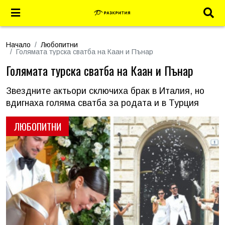
Начало
Любопитни
Голямата турска сватба на Каан и Пънар
Голямата турска сватба на Каан и Пънар
Звездните актьори сключиха брак в Италия, но
вдигнаха голяма сватба за родата и в Турция
ЛЮБОПИТНИ