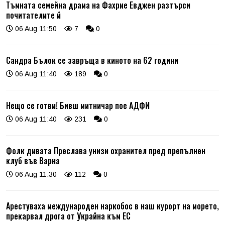
Тъмната семейна драма на Фахрие Евджен разтърси
почитателите й
06 Aug 11:50
7
0
Сандра Бълок се завръща в киното на 62 години
06 Aug 11:40
189
0
Нещо се готви! Бивш митничар пое АДФИ
06 Aug 11:40
231
0
Фолк дивата Преслава унизи охранител пред препълнен
клуб във Варна
06 Aug 11:30
112
0
Арестуваха международен наркобос в наш курорт на морето,
прекарвал дрога от Украйна към ЕС