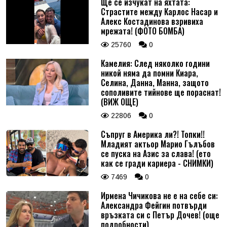
Ще се изчукат на яхтата:
Страстите между Карлос Насар и
Алекс Костадинова взривиха
мрежата! (ФОТО БОМБА)
25760
0
Камелия: След няколко години
никой няма да помни Киара,
Селина, Данна, Манна, защото
сополивите тийнове ще пораснат!
(ВИЖ ОЩЕ)
22806
0
Съпруг в Америка ли?! Топки!!
Младият актьор Марио Гълъбов
се пуска на Азис за слава! (ето
как се гради кариера - СНИМКИ)
7469
0
Ирмена Чичикова не е на себе си:
Александра Фейгин потвърди
връзката си с Петър Дочев! (още
подробности)