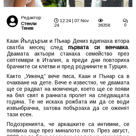
Редактор:
12:24 | 07 Nov
Стенли
24
36358
0
Тенев
Каан Йълдъръм и Пънар Дениз вдигнаха втора
сватба месец след
първата си венчавка
.
Двамата актьори станаха семейство през
септември в Италия, а преди дни повториха
брачните си клетви и пред роднините в Турция.
Както „Уикенд“ вече писа, Каан и Пънар са в
очакване на дете. Вече е известно, че двамата
ще се радват на момченце, което ще се появи
на бял свят в ранната пролет на следващата
година. Те не искаха рожбата им да се води
извънбрачна, затова побързаха да се оженят
тази есен.
Подозренията, че аркашките са интимни, се
появиха още през миналото лято. През август,