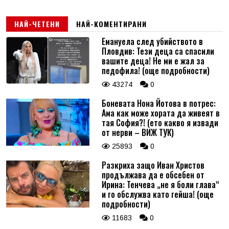
НАЙ-ЧЕТЕНИ
НАЙ-КОМЕНТИРАНИ
Емануела след убийството в
Пловдив: Тези деца са спасили
вашите деца! Не ми е жал за
педофила! (още подробности)
43274
0
Боневата Нона Йотова в потрес:
Ама как може хората да живеят в
тая София?! (ето какво я извади
от нерви – ВИЖ ТУК)
25893
0
Разкриха защо Иван Христов
продължава да е обсебен от
Ирина: Тенчева „не я боли глава“
и го обслужва като гейша! (още
подробности)
11683
0