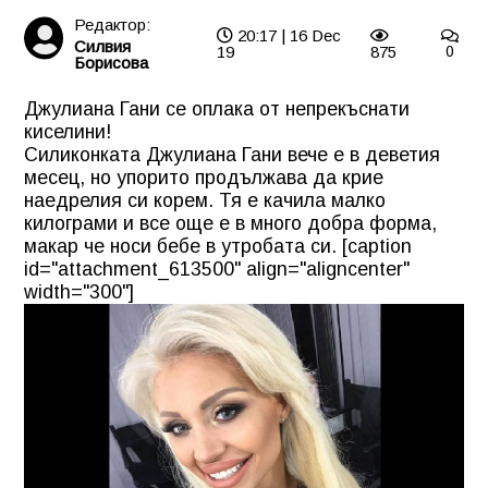
Редактор:
20:17 | 16 Dec
Силвия
19
875
0
Борисова
Джулиана Гани се оплака от непрекъснати
киселини!
Силиконката Джулиана Гани вече е в деветия
месец, но упорито продължава да крие
наедрелия си корем. Тя е качила малко
килограми и все още е в много добра форма,
макар че носи бебе в утробата си. [caption
id="attachment_613500" align="aligncenter"
width="300"]