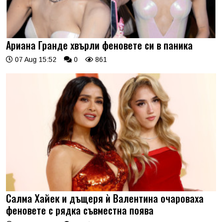
Ариана Гранде хвърли феновете си в паника
07 Aug 15:52
0
861
Салма Хайек и дъщеря ѝ Валентина очароваха
феновете с рядка съвместна поява