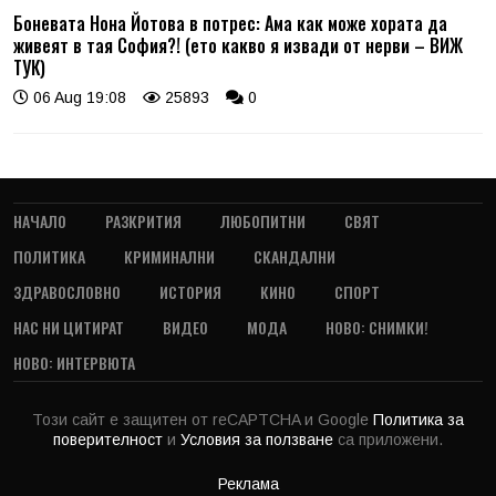
Боневата Нона Йотова в потрес: Ама как може хората да
живеят в тая София?! (ето какво я извади от нерви – ВИЖ
ТУК)
06 Aug 19:08
25893
0
НАЧАЛО
РАЗКРИТИЯ
ЛЮБОПИТНИ
СВЯТ
ПОЛИТИКА
КРИМИНАЛНИ
СКАНДАЛНИ
ЗДРАВОСЛОВНО
ИСТОРИЯ
КИНО
СПОРТ
НАС НИ ЦИТИРАТ
ВИДЕО
МОДА
НОВО: СНИМКИ!
НОВО: ИНТЕРВЮТА
Този сайт е защитен от reCAPTCHA и Google
Политика за
поверителност
и
Условия за ползване
са приложени.
Реклама