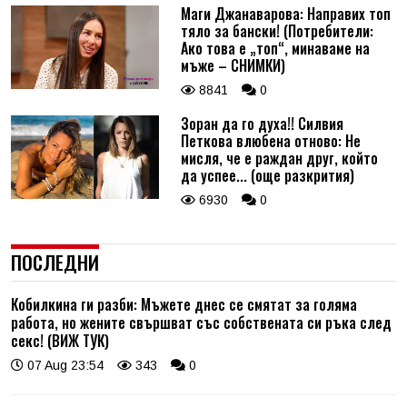
Маги Джанаварова: Направих топ
тяло за бански! (Потребители:
Ако това е „топ“, минаваме на
мъже – СНИМКИ)
8841
0
Зоран да го духа!! Силвия
Петкова влюбена отново: Не
мисля, че е раждан друг, който
да успее... (още разкрития)
6930
0
ПОСЛЕДНИ
Кобилкина ги разби: Мъжете днес се смятат за голяма
работа, но жените свършват със собствената си ръка след
секс! (ВИЖ ТУК)
07 Aug 23:54
343
0