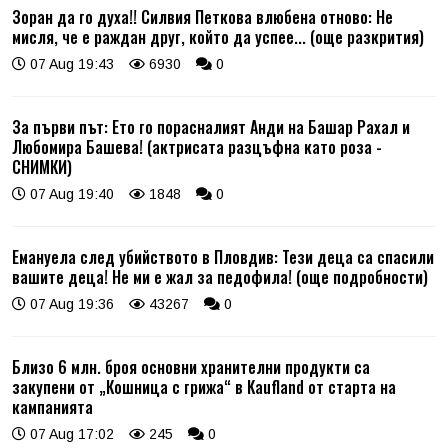
Зоран да го духа!! Силвия Петкова влюбена отново: Не
мисля, че е раждан друг, който да успее... (още разкрития)
07 Aug 19:43
6930
0
За първи път: Ето го порасналият Анди на Башар Рахал и
Любомира Башева! (актрисата разцъфна като роза -
СНИМКИ)
07 Aug 19:40
1848
0
Емануела след убийството в Пловдив: Тези деца са спасили
вашите деца! Не ми е жал за педофила! (още подробности)
07 Aug 19:36
43267
0
Близо 6 млн. броя основни хранителни продукти са
закупени от „Кошница с грижа“ в Kaufland от старта на
кампанията
07 Aug 17:02
245
0