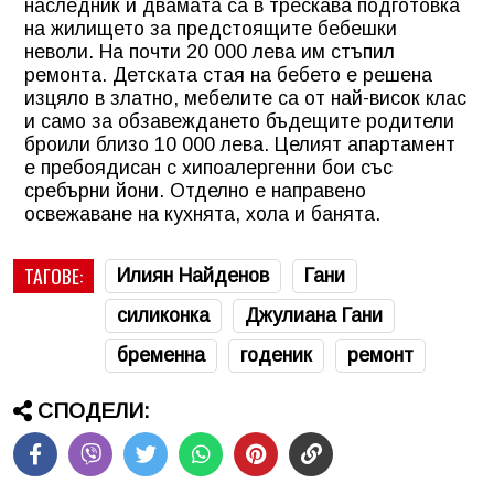
наследник и двамата са в трескава подготовка
на жилището за предстоящите бебешки
неволи. На почти 20 000 лева им стъпил
ремонта. Детската стая на бебето е решена
изцяло в златно, мебелите са от най-висок клас
и само за обзавеждането бъдещите родители
броили близо 10 000 лева. Целият апартамент
е пребоядисан с хипоалергенни бои със
сребърни йони. Отделно е направено
освежаване на кухнята, хола и банята.
ТАГОВЕ:
Илиян Найденов
Гани
силиконка
Джулиана Гани
бременна
годеник
ремонт
СПОДЕЛИ: