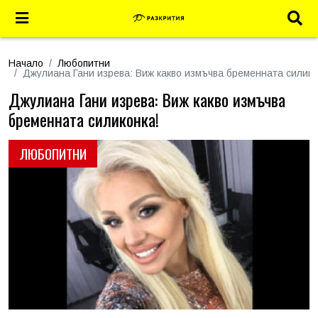
Начало
Любопитни
Джулиана Гани изрева: Виж какво измъчва бременната силико
Джулиана Гани изрева: Виж какво измъчва
бременната силиконка!
ЛЮБОПИТНИ