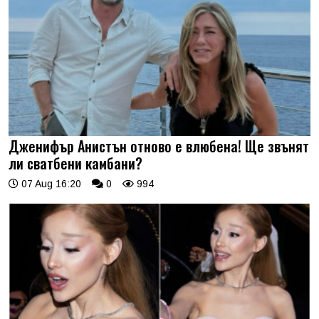
Дженифър Анистън отново е влюбена! Ще звънят
ли сватбени камбани?
07 Aug 16:20
0
994