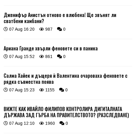
Дженифър Анистън отново е влюбена! Ще звънят ли
сватбени камбани?
07 Aug 16:20
987
0
Ариана Гранде хвърли феновете си в паника
07 Aug 15:52
861
0
Салма Хайек и дъщеря ѝ Валентина очароваха феновете с
рядка съвместна поява
07 Aug 15:23
1155
0
ВИЖТЕ КАК ИВАЙЛО ФИЛИПОВ КОНТРОЛИРА ДИГИТАЛНАТА
ДЪРЖАВА ЗАД ГЪРБА НА ПРАВИТЕЛСТВОТО? (РАЗСЛЕДВАНЕ)
07 Aug 12:10
1960
0