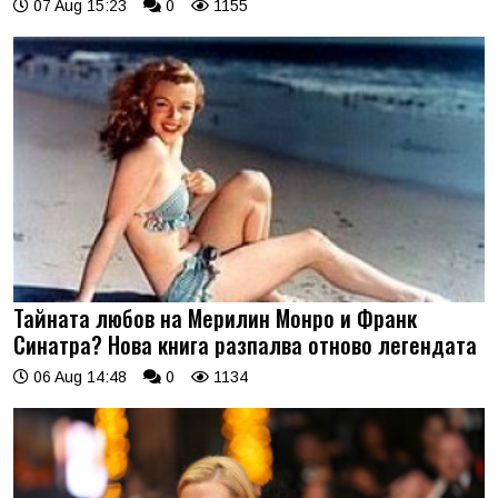
07 Aug 15:23
0
1155
Тайната любов на Мерилин Монро и Франк
Синатра? Нова книга разпалва отново легендата
06 Aug 14:48
0
1134