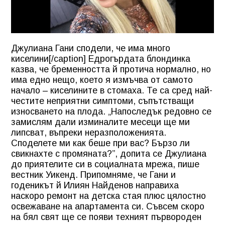
Джулиана Гани сподели, че има много
киселини[/caption] Едрогърдата блондинка
казва, че бременността й протича нормално, но
има едно нещо, което я измъчва от самото
начало – киселините в стомаха. Те са сред най-
честите неприятни симптоми, съпътстващи
износването на плода. „Напоследък редовно се
замислям дали изминалите месеци ще ми
липсват, въпреки неразположенията.
Споделете ми как беше при вас? Бързо ли
свикнахте с промяната?”, допита се Джулиана
до приятелите си в социалната мрежа, пише
вестник Уикенд. Припомняме, че Гани и
годеникът й Илиян Найденов направиха
наскоро ремонт на детска стая плюс цялостно
освежаване на апартамента си. Съвсем скоро
на бял свят ще се появи техният първороден