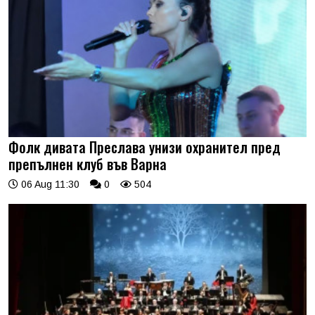
Фолк дивата Преслава унизи охранител пред
препълнен клуб във Варна
06 Aug 11:30
0
504