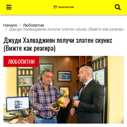
Начало
Любопитни
Джуди Халваджиян получи златен скункс (Вижте как реагира)
Джуди Халваджиян получи златен скункс
(Вижте как реагира)
ЛЮБОПИТНИ