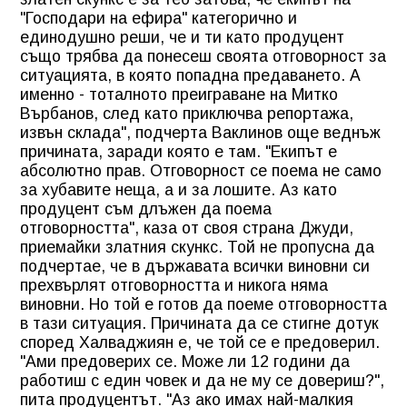
"Господари на ефира" категорично и
единодушно реши, че и ти като продуцент
също трябва да понесеш своята отговорност за
ситуацията, в която попадна предаването. А
именно - тоталното преиграване на Митко
Върбанов, след като приключва репортажа,
извън склада", подчерта Ваклинов още веднъж
причината, заради която е там. "Екипът е
абсолютно прав. Отговорност се поема не само
за хубавите неща, а и за лошите. Аз като
продуцент съм длъжен да поема
отговорността", каза от своя страна Джуди,
приемайки златния скункс. Той не пропусна да
подчертае, че в държавата всички виновни си
прехвърлят отговорността и никога няма
виновни. Но той е готов да поеме отговорността
в тази ситуация. Причината да се стигне дотук
според Халваджиян е, че той се е предоверил.
"Ами предоверих се. Може ли 12 години да
работиш с един човек и да не му се довериш?",
пита продуцентът. "Аз ако имах най-малкия