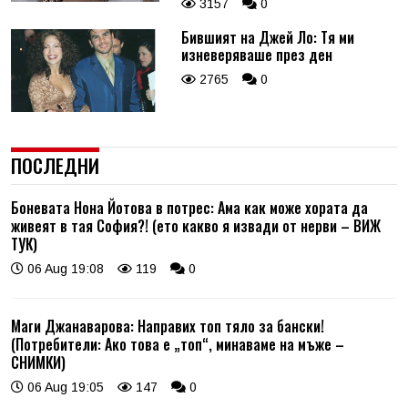
3157
0
Бившият на Джей Ло: Тя ми
изневеряваше през ден
2765
0
ПОСЛЕДНИ
Боневата Нона Йотова в потрес: Ама как може хората да
живеят в тая София?! (ето какво я извади от нерви – ВИЖ
ТУК)
06 Aug 19:08
119
0
Маги Джанаварова: Направих топ тяло за бански!
(Потребители: Ако това е „топ“, минаваме на мъже –
СНИМКИ)
06 Aug 19:05
147
0