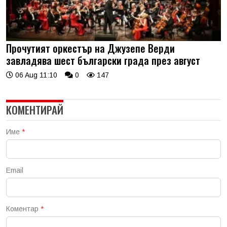
Прочутият оркестър на Джузепе Верди
завладява шест български града през август
06 Aug 11:10
0
147
КОМЕНТИРАЙ
Име
*
Email
Коментар
*