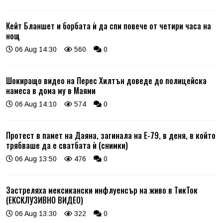
Кейт Бланшет и борбата ѝ да спи повече от четири часа на
нощ
06 Aug 14:30
560
0
Шокиращо видео на Перес Хилтън доведе до полицейска
намеса в дома му в Маями
06 Aug 14:10
574
0
Протест в памет на Даяна, загинала на Е-79, в деня, в който
трябваше да е сватбата ѝ (снимки)
06 Aug 13:50
476
0
Застреляха мексикански инфлуенсър на живо в ТикТок
(ЕКСКЛУЗИВНО ВИДЕО)
06 Aug 13:30
322
0