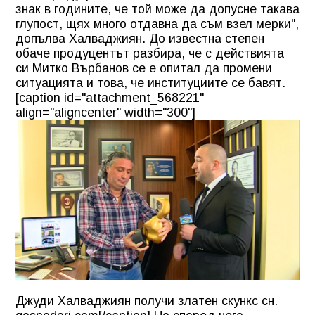
знак в годините, че той може да допусне такава
глупост, щях много отдавна да съм взел мерки",
допълва Халваджиян. До известна степен
обаче продуцентът разбира, че с действията
си Митко Върбанов се е опитал да промени
ситуацията и това, че институциите се бавят.
[caption id="attachment_568221"
align="aligncenter" width="300"]
Джуди Халваджиян получи златен скункс сн.