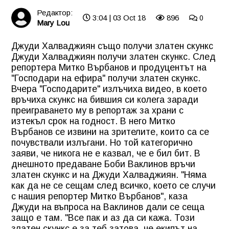
Редактор:
3:04 | 03 Oct 18
896
0
Mary Lou
Джуди Халваджиян също получи златен скункс
Джуди Халваджиян получи златен скункс. След
репортера Митко Върбанов и продуцентът на
"Господари на ефира" получи златен скункс.
Вчера "Господарите" излъчиха видео, в което
връчиха скункс на бившия си колега заради
преиграването му в репортаж за храни с
изтекъл срок на годност. В него Митко
Върбанов се извини на зрителите, които са се
почувствали излъгани. Но той категорично
заяви, че никога не е казвал, че е бил бит. В
днешното предаване Боби Ваклинов връчи
златен скункс и на Джуди Халваджиян. "Няма
как да не се сещам след всичко, което се случи
с нашия репортер Митко Върбанов", каза
Джуди на въпроса на Ваклинов дали се сеща
защо е там. "Все пак и аз да си кажа. Този
златен скункс е за теб затова, че екипът на