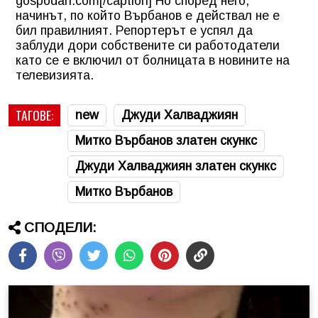
gospodari.com[/caption] Но според него,
начинът, по който Върбанов е действал не е
бил правилният. Репортерът е успял да
заблуди дори собствените си работодатели
като се е включил от болницата в новините на
телевизията.
ТАГОВЕ:
new
Джуди Халваджиян
Митко Върбанов златен скункс
Джуди Халваджиян златен скункс
Митко Върбанов
СПОДЕЛИ: