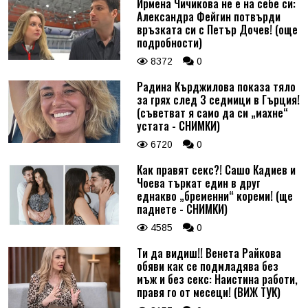
Ирмена Чичикова не е на себе си:
Александра Фейгин потвърди
връзката си с Петър Дочев! (още
подробности)
8372
0
Радина Кърджилова показа тяло
за грях след 3 седмици в Гърция!
(съветват я само да си „махне“
устата - СНИМКИ)
6720
0
Как правят секс?! Сашо Кадиев и
Чоева търкат един в друг
еднакво „бременни“ кореми! (ще
паднете - СНИМКИ)
4585
0
Ти да видиш!! Венета Райкова
обяви как се подмладява без
мъж и без секс: Наистина работи,
правя го от месеци! (ВИЖ ТУК)