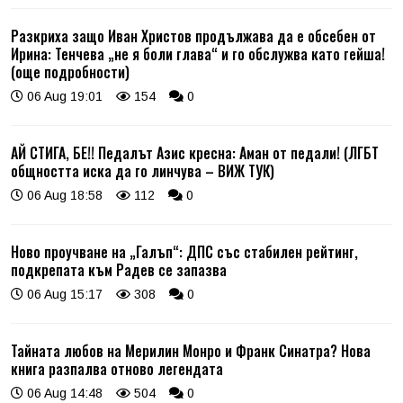
Разкриха защо Иван Христов продължава да е обсебен от
Ирина: Тенчева „не я боли глава“ и го обслужва като гейша!
(още подробности)
06 Aug 19:01
154
0
АЙ СТИГА, БЕ!! Педалът Азис кресна: Аман от педали! (ЛГБТ
общността иска да го линчува – ВИЖ ТУК)
06 Aug 18:58
112
0
Ново проучване на „Галъп“: ДПС със стабилен рейтинг,
подкрепата към Радев се запазва
06 Aug 15:17
308
0
Тайната любов на Мерилин Монро и Франк Синатра? Нова
книга разпалва отново легендата
06 Aug 14:48
504
0