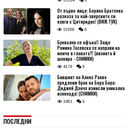
13104
0
От първо лице: Боряна Братоева
разказа за най-зверските си
кавги с Цитиридис! (ВИЖ ТУК)
11508
0
Буквално се офъка!! Защо
Ромина Тасевска се направи на
момче в главата?! (визията й
шокира - СНИМКИ)
4179
0
Бившият на Алекс Раева
предложи брак на Бора Бора:
Диджей Дончо измисли уникална
изненада! (СНИМКИ)
3451
0
ПОСЛЕДНИ