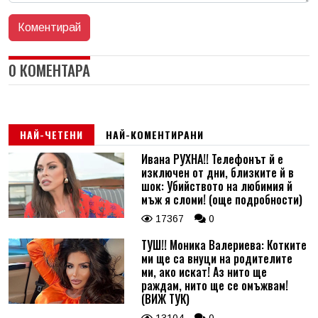
0 КОМЕНТАРА
НАЙ-ЧЕТЕНИ
НАЙ-КОМЕНТИРАНИ
Ивана РУХНА!! Телефонът й е
изключен от дни, близките й в
шок: Убийството на любимия й
мъж я сломи! (още подробности)
17367
0
ТУШ!! Моника Валериева: Котките
ми ще са внуци на родителите
ми, ако искат! Аз нито ще
раждам, нито ще се омъжвам!
(ВИЖ ТУК)