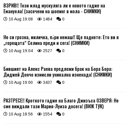
ВЗРИВ!! Този млад мускуляга ли е новото гадже на
Емануела! (засечени на шопинг в мола - СНИМКИ)
10 Aug 19:08
1484
0
Не си грозна, миличка, па̀ри немаш!! Ще паднете: Ето ви я
„горещата“ Селина преди и сега! (СНИМКИ)
10 Aug 19:04
2527
0
Бившият на Алекс Раева предложи брак на Бора Бора:
Диджей Дончо измисли уникална изненада! (СНИМКИ)
10 Aug 19:00
3437
0
РАЗТРЕСЕ!! Кроткото гадже на Благо Джизъса ОЗВЕРЯ: Не
сме виждали тази Мария-Луиза досега! (ВИЖ ТУК)
10 Aug 18:56
1554
0