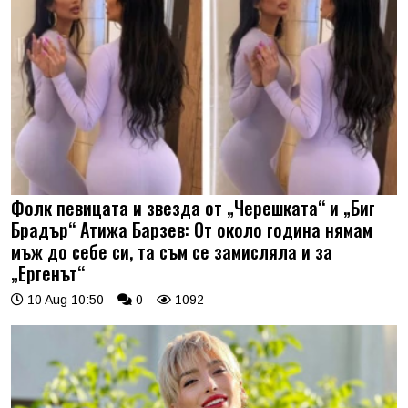
Фолк певицата и звезда от „Черешката“ и „Биг
Брадър“ Атижа Барзев: От около година нямам
мъж до себе си, та съм се замисляла и за
„Ергенът“
10 Aug 10:50
0
1092