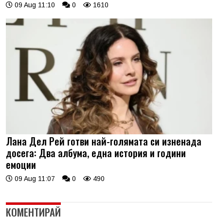
09 Aug 11:10
0
1610
Лана Дел Рей готви най-голямата си изненада
досега: Два албума, една история и години
емоции
09 Aug 11:07
0
490
КОМЕНТИРАЙ