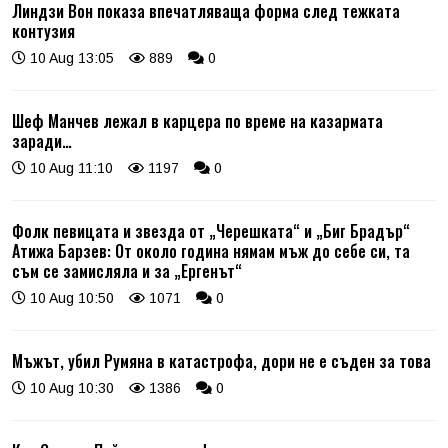
Линдзи Вон показа впечатляваща форма след тежката
контузия
10 Aug 13:05
889
0
Шеф Манчев лежал в карцера по време на казармата
заради…
10 Aug 11:10
1197
0
Фолк певицата и звезда от „Черешката“ и „Биг Брадър“
Атижа Барзев: От около година нямам мъж до себе си, та
съм се замисляла и за „Ергенът“
10 Aug 10:50
1071
0
Мъжът, убил Румяна в катастрофа, дори не е съден за това
10 Aug 10:30
1386
0