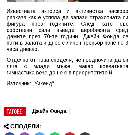
Известната актриса и активистка наскоро
разказа как е успяла да запази страхотната си
фигура през годините. След като със
собствени сили въведе аеробиката сред
дамите през 70-те години, Джейн Фонда се
поти в залата и днес с личен треньор поне по 3
часа дневно.
Отделно от това споделя, че предпочита да си
ляга с млади мъже, макар креватната
гимнастика вече да не е в приоритетите й.
Източник: „Уикенд“
ТАГОВЕ:
Джейн Фонда
СПОДЕЛИ: