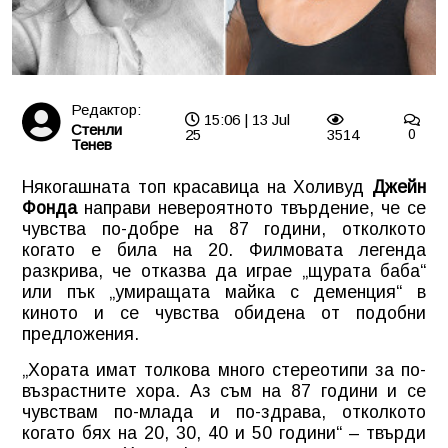
Редактор:
15:06 | 13 Jul
Стенли
25
3514
0
Тенев
Някогашната топ красавица на Холивуд
Джейн
Фонда
направи невероятното твърдение, че се
чувства по-добре на 87 години, отколкото
когато е била на 20. Филмовата легенда
разкрива, че отказва да играе „щурата баба“
или пък „умиращата майка с деменция“ в
киното и се чувства обидена от подобни
предложения.
„Хората имат толкова много стереотипи за по-
възрастните хора. Аз съм на 87 години и се
чувствам по-млада и по-здрава, отколкото
когато бях на 20, 30, 40 и 50 години“ – твърди