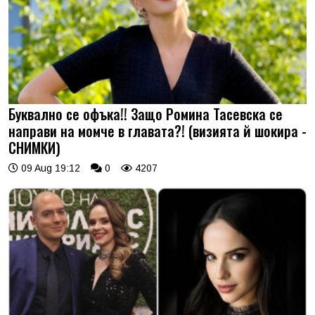
Буквално се офъка!! Защо Ромина Тасевска се
направи на момче в главата?! (визията й шокира -
СНИМКИ)
09 Aug 19:12
0
4207