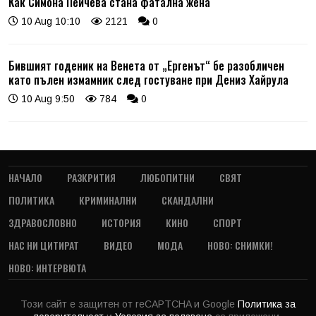
Как Симона Пейчева стана фатална жена
10 Aug 10:10
2121
0
Бившият годеник на Венета от „Ергенът“ бе разобличен
като пълен измамник след гостуване при Дениз Хайрула
10 Aug 9:50
784
0
НАЧАЛО
РАЗКРИТИЯ
ЛЮБОПИТНИ
СВЯТ
ПОЛИТИКА
КРИМИНАЛНИ
СКАНДАЛНИ
ЗДРАВОСЛОВНО
ИСТОРИЯ
КИНО
СПОРТ
НАС НИ ЦИТИРАТ
ВИДЕО
МОДА
НОВО: СНИМКИ!
НОВО: ИНТЕРВЮТА
Този сайт е защитен от reCAPTCHA и Google
Политика за