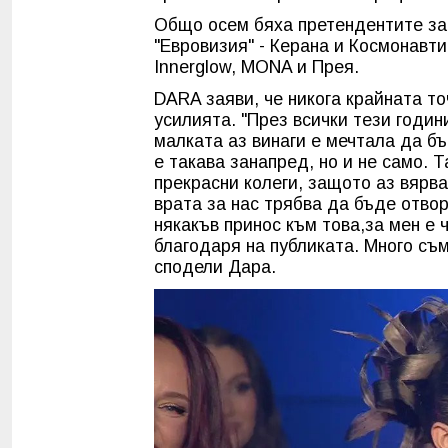
Общо осем бяха претендентите за 
"Евровизия
"
- Керана и Космонавти
Innerglow, MONA и Прея.
DARA заяви, че никога крайната то
усилията. "През всички тези годин
малката аз винаги е мечтала да б
е такава занапред, но и не само. 
прекрасни колеги, защото аз вярва
врата за нас трябва да бъде отво
някакъв принос към това,за мен е ч
благодаря на публиката. Много съм
сподели Дара.