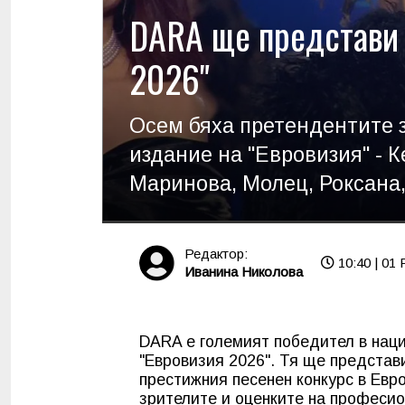
DARA ще представи 
2026"
Осем бяха претендентите з
издание на "Евровизия" - 
Маринова, Молец, Роксана,
Редактор:
10:40 | 01 
Иванина Николова
DARA е големият победител в наци
"Евровизия 2026". Тя ще представи
престижния песенен конкурс в Европ
зрителите и оценките на професио