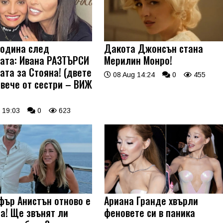
година след
Дакота Джонсън стана
ата: Ивана РАЗТЪРСИ
Мерилин Монро!
ата за Стояна! (двете
08 Aug 14:24
0
455
овече от сестри – ВИЖ
 19:03
0
623
ър Анистън отново е
Ариана Гранде хвърли
а! Ще звънят ли
феновете си в паника