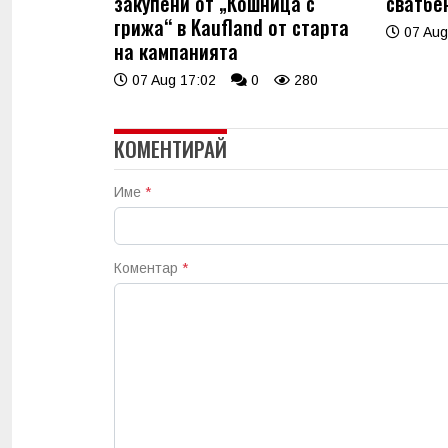
закупени от „Кошница с
сватбе
грижа“ в Kaufland от старта
07 Aug
на кампанията
07 Aug 17:02
0
280
КОМЕНТИРАЙ
Име
*
Коментар
*