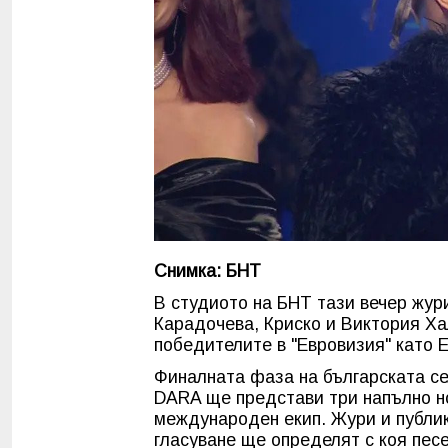
Снимка: БНТ
В студиото на БНТ тази вечер жур
Карадочева, Криско и Виктория Хал
победителите в "Евровизия" като 
Финалната фаза на българската се
DARA ще представи три напълно но
международен екип. Жури и публи
гласуване ще определят с коя песе