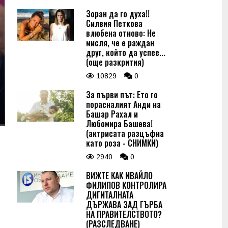
Зоран да го духа!!
Силвия Петкова
влюбена отново: Не
мисля, че е раждан
друг, който да успее...
(още разкрития)
10829
0
За първи път: Ето го
порасналият Анди на
Башар Рахал и
Любомира Башева!
(актрисата разцъфна
като роза - СНИМКИ)
2940
0
ВИЖТЕ КАК ИВАЙЛО
ФИЛИПОВ КОНТРОЛИРА
ДИГИТАЛНАТА
ДЪРЖАВА ЗАД ГЪРБА
НА ПРАВИТЕЛСТВОТО?
(РАЗСЛЕДВАНЕ)