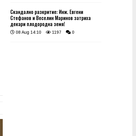
Скандално разкритие: Инж. Евгени
Стефанов и Веселин Маринов затриха
декари плодородна земя!
08 Aug 14:10
1197
0