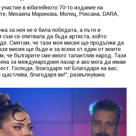
участие в юбилейното 70-то издание на
те, Михаела Маринова, Молец, Роксана, DARA,
чка за нея не е била победата, а пътя и
и съм се опитвала да бъда артиста, който
ъде. Смятам, че тази моя мисия ще продължи да
Тази мисия ще бъде и за всеки от един от моите
м, че българите сме много талантлив народ. Тази
рена за международния пазар и ако мога да имам
ест. Господи, благодаря ти! Благодаря на вас,
 щастлива, благодаря ви!", развълнувана