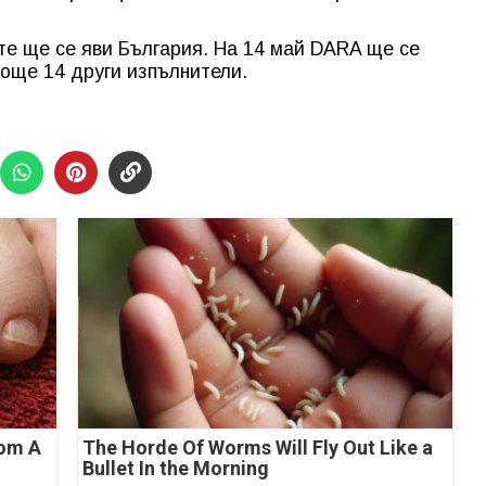
ите ще се яви България. На 14 май DARA ще се
 още 14 други изпълнители.
rom A
The Horde Of Worms Will Fly Out Like a
Bullet In the Morning