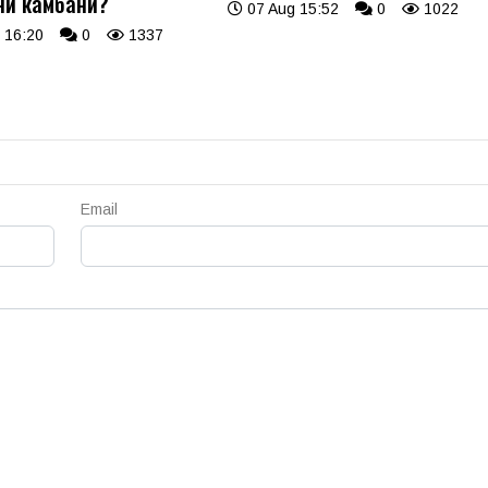
ни камбани?
07 Aug 15:52
0
1022
 16:20
0
1337
Email