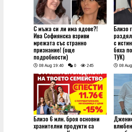
С мъжа си ли има ядове?!
Близо 
Ива Софиянска взриви
раздял
мрежата със странно
с истин
признание! (още
бяха п
подробности)
ТУК)
08 Aug 19:40
0
245
08 Aug
Близо 6 млн. броя основни
Джениф
хранителни продукти са
влюбен