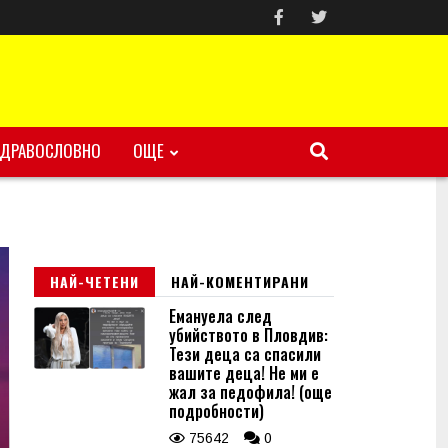
ЗДРАВОСЛОВНО
ОЩЕ
НАЙ-ЧЕТЕНИ
НАЙ-КОМЕНТИРАНИ
Емануела след
убийството в Пловдив:
Тези деца са спасили
вашите деца! Не ми е
жал за педофила! (още
подробности)
75642
0