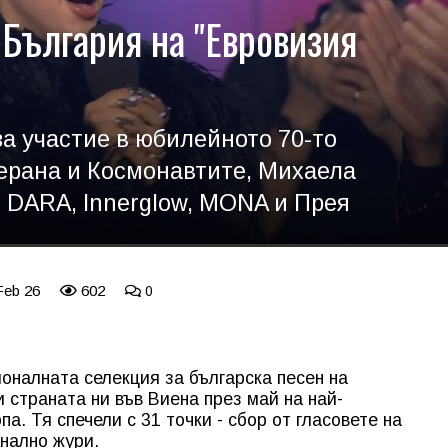
България на "Евровизия
а участие в юбилейното 70-то
Керана и Космонавтите, Михаела
 DARA, Innerglow, MONA и Прея
Feb 26
602
0
оналната селекция за българска песен на
 страната ни във Виена през май на най-
а. Тя спечели с 31 точки - сбор от гласовете на
нално жури.