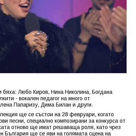
и бяха: Любо Киров, Нина Николина, Богдана
кити - вокален педагог на много от
Елена Папаризу, Дима Билан и други.
лекция ще се състои на 28 февруари, когато
ви песни, специално композирани за конкурса от
ката отново ще имат решаваща роля, като чрез
н България ще се яви на голямата сцена на