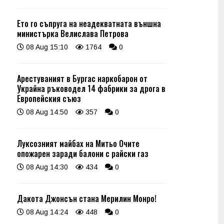
Ето го съпруга на неадекватната външна
министърка Велислава Петрова
08 Aug 15:10
1764
0
Арестуваният в Бургас наркобарон от
Украйна ръководел 14 фабрики за дрога в
Европейския съюз
08 Aug 14:50
357
0
Луксозният майбах на Митьо Очите
опожарен заради балони с райски газ
08 Aug 14:30
434
0
Дакота Джонсън стана Мерилин Монро!
08 Aug 14:24
448
0