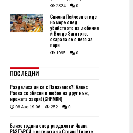
2324
0
Симона Пейчева отиде
на море след
убийството на любимия
й Владо Загатото,
скарала се с него за
пари
1995
0
ПОСЛЕДНИ
Разделиха ли се с Палаханов?! Алекс
Раева се обясни в любов на друг мъж,
мрежата завря! (СНИМКИ)
08 Aug 19:06
252
0
Близо година след раздялата: Ивана
РАЗТЪРСИ с истината за Стояна! (двете