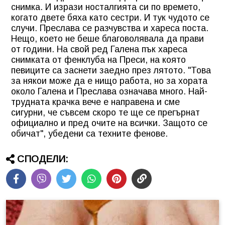
снимка. И изрази носталгията си по времето,
когато двете бяха като сестри. И тук чудото се
случи. Преслава се разчувства и хареса поста.
Нещо, което не беше благоволявала да прави
от години. На свой ред Галена пък хареса
снимката от фенклуба на Преси, на която
певиците са заснети заедно през лятото. "Това
за някои може да е нищо работа, но за хората
около Галена и Преслава означава много. Най-
трудната крачка вече е направена и сме
сигурни, че съвсем скоро те ще се прегърнат
официално и пред очите на всички. Защото се
обичат", убедени са техните фенове.
СПОДЕЛИ: