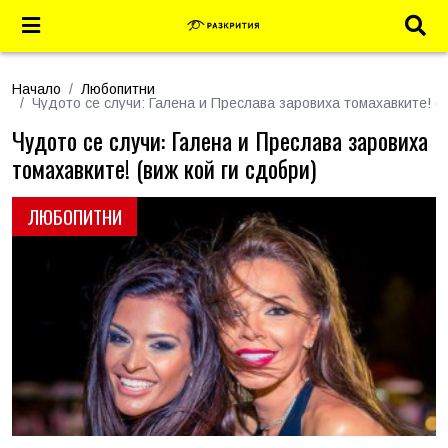
Начало
Любопитни
Чудото се случи: Галена и Преслава заровиха томахавките! (в
Чудото се случи: Галена и Преслава заровиха
томахавките! (виж кой ги сдобри)
ЛЮБОПИТНИ