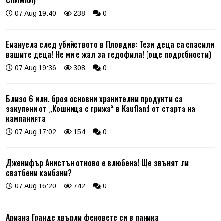
СНИМКИ)
07 Aug 19:40
238
0
Емануела след убийството в Пловдив: Тези деца са спасили
вашите деца! Не ми е жал за педофила! (още подробности)
07 Aug 19:36
308
0
Близо 6 млн. броя основни хранителни продукти са
закупени от „Кошница с грижа“ в Kaufland от старта на
кампанията
07 Aug 17:02
154
0
Дженифър Анистън отново е влюбена! Ще звънят ли
сватбени камбани?
07 Aug 16:20
742
0
Ариана Гранде хвърли феновете си в паника