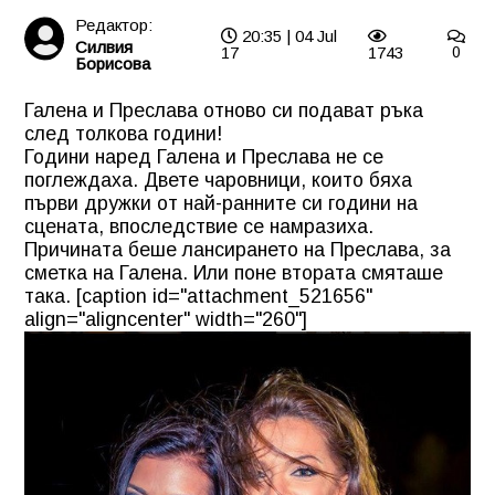
Редактор:
20:35 | 04 Jul
Силвия
17
1743
0
Борисова
Галена и Преслава отново си подават ръка
след толкова години!
Години наред Галена и Преслава не се
поглеждаха. Двете чаровници, които бяха
първи дружки от най-ранните си години на
сцената, впоследствие се намразиха.
Причината беше лансирането на Преслава, за
сметка на Галена. Или поне втората смяташе
така. [caption id="attachment_521656"
align="aligncenter" width="260"]