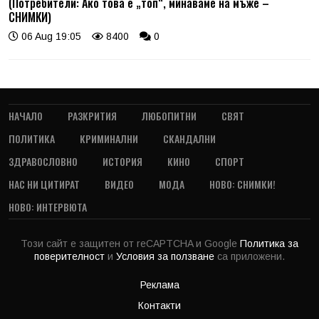
(Потребители: Ако това е „топ“, минаваме на мъже –
СНИМКИ)
06 Aug 19:05
8400
0
НАЧАЛО
РАЗКРИТИЯ
ЛЮБОПИТНИ
СВЯТ
ПОЛИТИКА
КРИМИНАЛНИ
СКАНДАЛНИ
ЗДРАВОСЛОВНО
ИСТОРИЯ
КИНО
СПОРТ
НАС НИ ЦИТИРАТ
ВИДЕО
МОДА
НОВО: СНИМКИ!
НОВО: ИНТЕРВЮТА
Този сайт е защитен от reCAPTCHA и Google
Политика за
поверителност
и
Условия за ползване
са приложени.
Реклама
Контакти