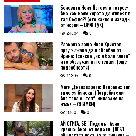
Боневата Нона Йотова в потрес:
Ама как може хората да живеят в
тая София?! (ето какво я извади
от нерви – ВИЖ ТУК)
24864
0
Разкриха защо Иван Христов
продължава да е обсебен от
Ирина: Тенчева „не я боли глава“
и го обслужва като гейша! (още
подробности)
11305
0
Маги Джанаварова: Направих топ
тяло за бански! (Потребители:
Ако това е „топ“, минаваме на
мъже – СНИМКИ)
8400
0
АЙ СТИГА, БЕ!! Педалът Азис
кресна: Аман от педали! (ЛГБТ
общността иска да го линчува –