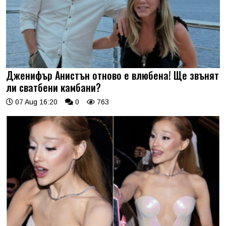
Дженифър Анистън отново е влюбена! Ще звънят
ли сватбени камбани?
07 Aug 16:20
0
763