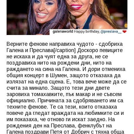
Верните фенове направиха чудото - сдобриха
Галена и Преслава[/caption] Доскоро певиците
не искаха и да чуят една за друга, не се
поздравиха нито на рождени дни, нито на
раждането на сина на Галена. И дори отмениха
общия концерт в Шумен, защото отказаха да
излязат на една сцена. Е, това вече може да се
счита за минало. Защото тези дни двете
заровиха томахавките, пък макар и не съвсем
официално. Причината за сдобряването им са
техните фенове. Те са тези, които отказаха
повече да гледат враждата на любимките си и
им показаха, че отново ги искат заедно. На
рождения ден на Преслава, фенклубът на
Галена поздрави Петя от Добрич с тяхна обща