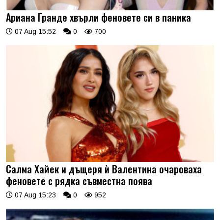
Ариана Гранде хвърли феновете си в паника
07 Aug 15:52
0
700
Салма Хайек и дъщеря ѝ Валентина очароваха
феновете с рядка съвместна поява
07 Aug 15:23
0
952