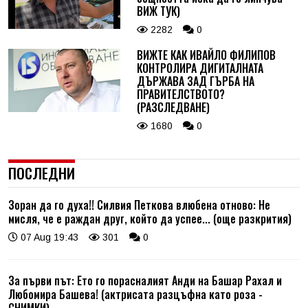
ВИЖ ТУК)
2282
0
ВИЖТЕ КАК ИВАЙЛО ФИЛИПОВ
КОНТРОЛИРА ДИГИТАЛНАТА
ДЪРЖАВА ЗАД ГЪРБА НА
ПРАВИТЕЛСТВОТО?
(РАЗСЛЕДВАНЕ)
1680
0
ПОСЛЕДНИ
Зоран да го духа!! Силвия Петкова влюбена отново: Не
мисля, че е раждан друг, който да успее... (още разкрития)
07 Aug 19:43
301
0
За първи път: Ето го порасналият Анди на Башар Рахал и
Любомира Башева! (актрисата разцъфна като роза -