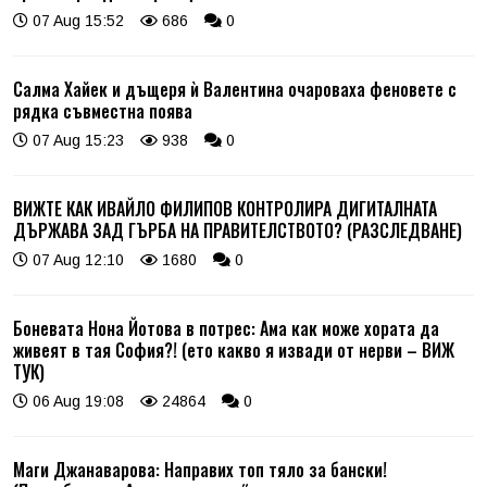
07 Aug 15:52
686
0
Салма Хайек и дъщеря ѝ Валентина очароваха феновете с
рядка съвместна поява
07 Aug 15:23
938
0
ВИЖТЕ КАК ИВАЙЛО ФИЛИПОВ КОНТРОЛИРА ДИГИТАЛНАТА
ДЪРЖАВА ЗАД ГЪРБА НА ПРАВИТЕЛСТВОТО? (РАЗСЛЕДВАНЕ)
07 Aug 12:10
1680
0
Боневата Нона Йотова в потрес: Ама как може хората да
живеят в тая София?! (ето какво я извади от нерви – ВИЖ
ТУК)
06 Aug 19:08
24864
0
Маги Джанаварова: Направих топ тяло за бански!