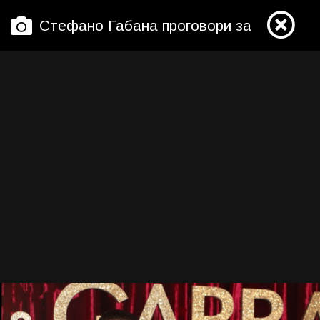
Стефано Габана проговори за връзките с