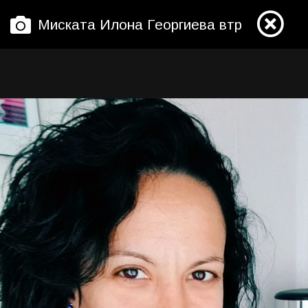
Миската Илона Георгиева втрещи с разк