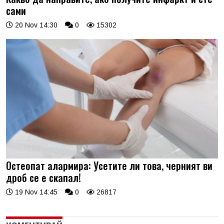
сами
20 Nov 14:30
0
15302
Остеопат алармира: Усетите ли това, черният ви
дроб се е скапал!
19 Nov 14:45
0
26817