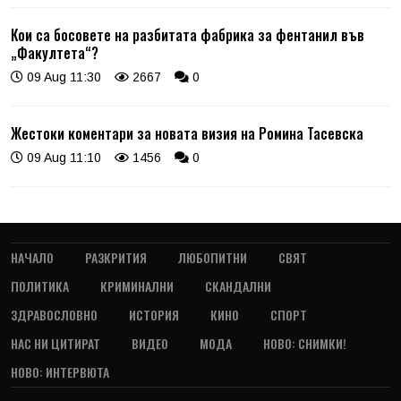
Кои са босовете на разбитата фабрика за фентанил във
„Факултета“?
09 Aug 11:30
2667
0
Жестоки коментари за новата визия на Ромина Тасевска
09 Aug 11:10
1456
0
НАЧАЛО
РАЗКРИТИЯ
ЛЮБОПИТНИ
СВЯТ
ПОЛИТИКА
КРИМИНАЛНИ
СКАНДАЛНИ
ЗДРАВОСЛОВНО
ИСТОРИЯ
КИНО
СПОРТ
НАС НИ ЦИТИРАТ
ВИДЕО
МОДА
НОВО: СНИМКИ!
НОВО: ИНТЕРВЮТА