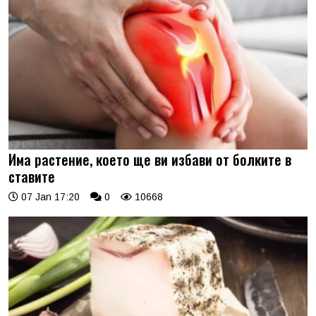
Има растение, което ще ви избави от болките в
ставите
07 Jan 17:20
0
10668