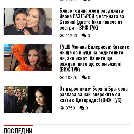
Близо година след раздялата:
Ивана РАЗТЪРСИ с истината за
Стояна! (двете бяха повече от
сестри – ВИЖ ТУК)
11263
0
ТУШ!! Моника Валериева: Котките
ми ще са внуци на родителите
ми, ако искат! Аз нито ще
раждам, нито ще се омъжвам!
(ВИЖ ТУК)
10976
0
От първо лице: Боряна Братоева
разказа за най-зверските си
кавги с Цитиридис! (ВИЖ ТУК)
8750
0
ПОСЛЕДНИ