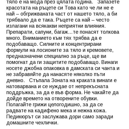
тяло е на мода през цялата година.
Запазете
красотата на ръцете си
Това като че ли не е
най – обгрижваната част от нашето тяло, а би
трябвало да е така. Ръцете са най – често
излагани на всякакви неприятни влияния.
Препарати, сапуни, багаж…те понасят толкова
много. Вниманието към тях трябва да е
подобаващо. Силните и концентрирани
формули на лосионите за тяло и кремовете,
предназначени специално за ръце, ще ви
помогнат да ги защитите подобаващо. Винаги
носете джобна опаковка в дамската си чанта и
не забравяйте да нанасяте няколко пъти
дневно.
Стъпала
Зоната на краката винаги е
натоварвана и се нуждае от непрекъсната
поддръжка, за да е във форма. Не чакайте да
дойде времето на отворените обувки.
Полагайте грижи целогодишно, за да се
радвате на кадифено мека и нежна кожа.
Педикюрът си заслужава дори само заради
домашните чехлички.