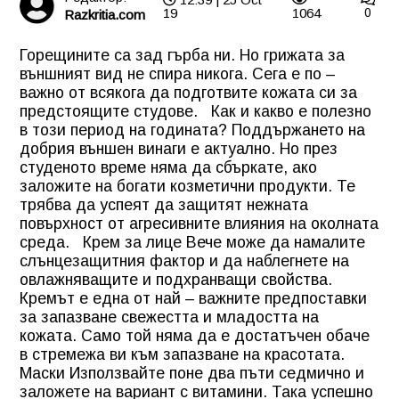
19
1064
0
Razkritia.com
Горещините са зад гърба ни. Но грижата за
външният вид не спира никога. Сега е по –
важно от всякога да подготвите кожата си за
предстоящите студове.
Как и какво е полезно
в този период на годината?
Поддържането на
добрия външен винаги е актуално. Но през
студеното време няма да сбъркате, ако
заложите на богати козметични продукти. Те
трябва да успеят да защитят нежната
повърхност от агресивните влияния на околната
среда.
Крем за лице
Вече може да намалите
слънцезащитния фактор и да наблегнете на
овлажняващите и подхранващи свойства.
Кремът
е една от най – важните предпоставки
за запазване свежестта и младостта на
кожата. Само той няма да е достатъчен обаче
в стремежа ви към запазване на красотата.
Маски
Използвайте поне два пъти седмично и
заложете на вариант с витамини. Така успешно