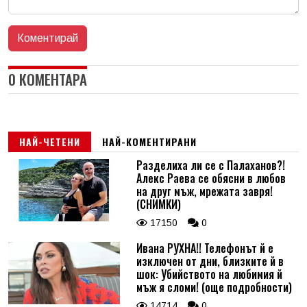
0 КОМЕНТАРА
НАЙ-ЧЕТЕНИ
НАЙ-КОМЕНТИРАНИ
Разделиха ли се с Палаханов?!
Алекс Раева се обясни в любов
на друг мъж, мрежата завря!
(СНИМКИ)
17150
0
Ивана РУХНА!! Телефонът й е
изключен от дни, близките й в
шок: Убийството на любимия й
мъж я сломи! (още подробности)
14714
0