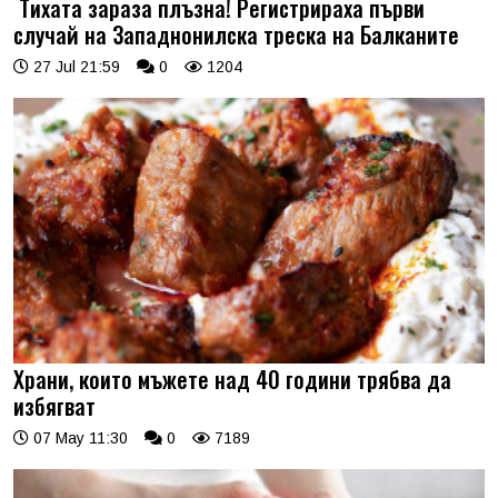
Тихата зараза плъзна! Регистрираха първи
случай на Западнонилска треска на Балканите
27 Jul 21:59
0
1204
Храни, които мъжете над 40 години трябва да
избягват
07 May 11:30
0
7189