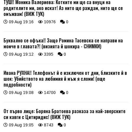
ТУШ!! Моника Валериева: Котките ми ще са внуци на
родителите ми, ако искат! Аз нито ще раждам, нито ще се
омъжвам! (ВИЖ ТУК)
09 Aug 19:16
10976
0
Буквално се офъка!! Защо Ромина Тасевска се направи на
момче в главата?! (визията й шокира - СНИМКИ)
09 Aug 19:12
3395
0
Ивана РУХНА!! Телефонът й е изключен от дни, близките й в
шок: Убийството на любимия й мъж я сломи! (още
подробности)
09 Aug 19:08
14700
0
От първо лице: Боряна Братоева разказа за най-зверските
си кавги с Цитиридис! (ВИЖ ТУК)
09 Aug 19:05
8743
0