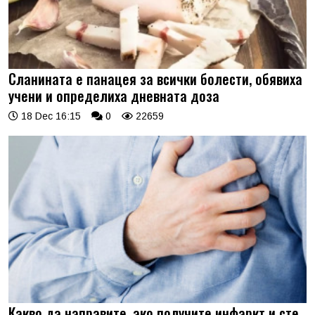
Сланината е панацея за всички болести, обявиха
учени и определиха дневната доза
18 Dec 16:15
0
22659
Какво да направите, ако получите инфаркт и сте