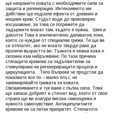
ще нахраните кожата с необходимите сили за
защита и регенерация. Интензивното им
действие ще подсили ефекта от дневния и
нощния крем. Студът води до прекомерно
изсушаване, за това се погрижете да
задържите влагат там, където е нужна.
Шия и
деколте
Това е изключително деликатна зона,
която се нуждае от специални грижи. Те ще ви
се отплатят, ако не искате твърде рано да
проличи възрастта ви. Тънката и нежна кожа е
склонна към набръчкване. По тази причина
стягащите кремове са задължителни за
стимулиране на регенериращите процеси и
циркулацията.
Тяло
Въпреки че предстои да
показвате все по – малко плът, не
занемарявайте грижата за кожата.
Овлажняването и тук важи с пълна сила. Това
ще запази добрият и стегнат вид, което от своя
страна ще ви осигури висока самооценка и
нужното самочувствие. Антицелулитните
кремове не са летен приоритет. Стегнатото