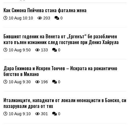
Как Симона Пейчева стана фатална жена
10 Aug 10:10
203
0
Бившият годеник на Венета от „Ергенът“ бе разобличен
като пълен измамник след гостуване при Дениз Хайрула
10 Aug 9:50
133
0
Дара Екимова и Искрен Тончев – Искрата на романтично
бягство в Милано
10 Aug 9:30
196
0
Италианците, нападнати от локали неонацисти в Банско, си
пазарували дрога от тях
10 Aug 9:10
301
0