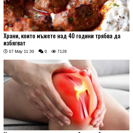
Храни, които мъжете над 40 години трябва да
избягват
07 May 11:30
0
7126