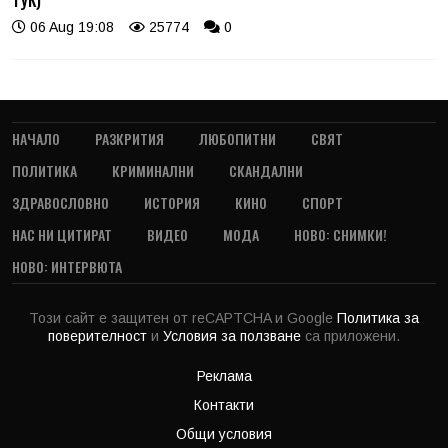
06 Aug 19:08
25774
0
НАЧАЛО
РАЗКРИТИЯ
ЛЮБОПИТНИ
СВЯТ
ПОЛИТИКА
КРИМИНАЛНИ
СКАНДАЛНИ
ЗДРАВОСЛОВНО
ИСТОРИЯ
КИНО
СПОРТ
НАС НИ ЦИТИРАТ
ВИДЕО
МОДА
НОВО: СНИМКИ!
НОВО: ИНТЕРВЮТА
Този сайт е защитен от reCAPTCHA и Google
Политика за
поверителност
и
Условия за ползване
са приложени.
Реклама
Контакти
Общи условия