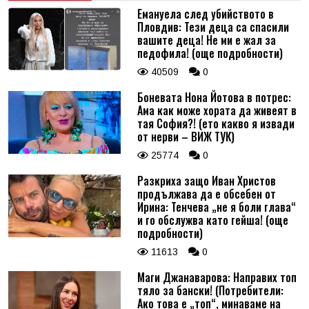
Емануела след убийството в
Пловдив: Тези деца са спасили
вашите деца! Не ми е жал за
педофила! (още подробности)
40509
0
Боневата Нона Йотова в потрес:
Ама как може хората да живеят в
тая София?! (ето какво я извади
от нерви – ВИЖ ТУК)
25774
0
Разкриха защо Иван Христов
продължава да е обсебен от
Ирина: Тенчева „не я боли глава“
и го обслужва като гейша! (още
подробности)
11613
0
Маги Джанаварова: Направих топ
тяло за бански! (Потребители:
Ако това е „топ“, минаваме на