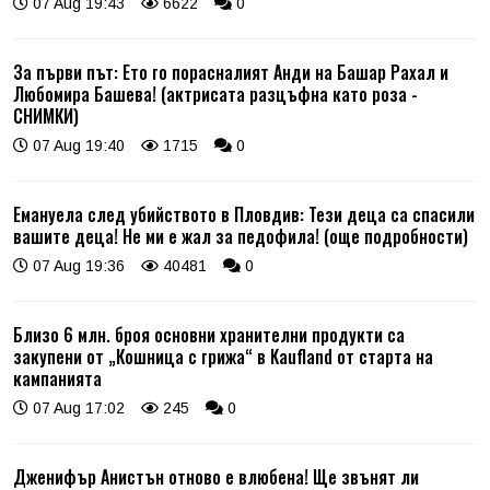
07 Aug 19:43
6622
0
За първи път: Ето го порасналият Анди на Башар Рахал и
Любомира Башева! (актрисата разцъфна като роза -
СНИМКИ)
07 Aug 19:40
1715
0
Емануела след убийството в Пловдив: Тези деца са спасили
вашите деца! Не ми е жал за педофила! (още подробности)
07 Aug 19:36
40481
0
Близо 6 млн. броя основни хранителни продукти са
закупени от „Кошница с грижа“ в Kaufland от старта на
кампанията
07 Aug 17:02
245
0
Дженифър Анистън отново е влюбена! Ще звънят ли