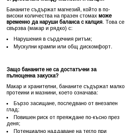
Бананите съдържат магнезий, който в по-
високи количества на празен стомах
може
временно да наруши баланса с калция
. Това се
свързва (макар и рядко) с:
Нарушения в сърдечния ритъм;
Мускулни крампи или общ дискомфорт.
Защо бананите не са достатъчни за
пълноценна закуска?
Макар и хранителни, бананите съдържат малко
протеини и мазнини, което означава:
Бързо засищане, последвано от внезапен
глад;
Повишен риск от преяждане по-късно през
деня;
Потенциално наддаване на тегло при