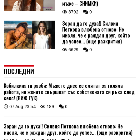
мъже – СНИМКИ)
8792
0
Зоран да го духа!! Силвия
Петкова влюбена отново: Не
мисля, че е раждан друг, който
да успее... (още разкрития)
6629
0
ПОСЛЕДНИ
Кобилкина ги разби: Мъжете днес се смятат за голяма
работа, но жените свършват със собствената си ръка след
секс! (ВИЖ ТУК)
07 Aug 23:54
189
0
Зоран да го духа!! Силвия Петкова влюбена отново: Не
мисля, че е раждан друг, който да успее... (още разкрития)