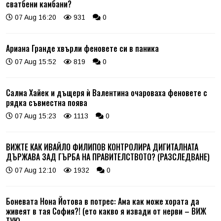
сватбени камбани?
07 Aug 16:20
931
0
Ариана Гранде хвърли феновете си в паника
07 Aug 15:52
819
0
Салма Хайек и дъщеря ѝ Валентина очароваха феновете с
рядка съвместна поява
07 Aug 15:23
1113
0
ВИЖТЕ КАК ИВАЙЛО ФИЛИПОВ КОНТРОЛИРА ДИГИТАЛНАТА
ДЪРЖАВА ЗАД ГЪРБА НА ПРАВИТЕЛСТВОТО? (РАЗСЛЕДВАНЕ)
07 Aug 12:10
1932
0
Боневата Нона Йотова в потрес: Ама как може хората да
живеят в тая София?! (ето какво я извади от нерви – ВИЖ
ТУК)