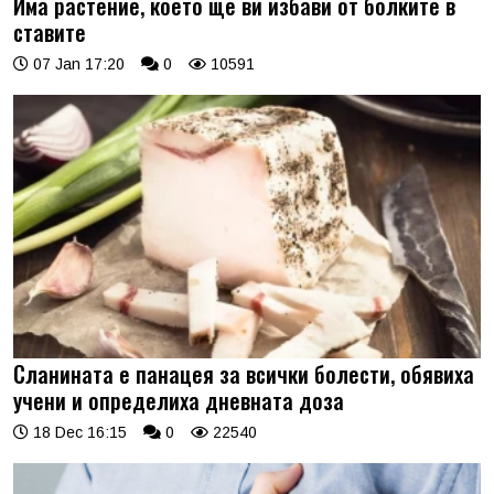
Има растение, което ще ви избави от болките в
ставите
07 Jan 17:20
0
10591
Сланината е панацея за всички болести, обявиха
учени и определиха дневната доза
18 Dec 16:15
0
22540