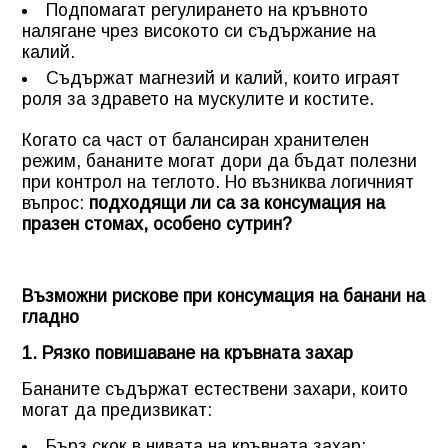
Подпомагат регулирането на кръвното
налягане чрез високото си съдържание на
калий.
Съдържат магнезий и калий, които играят
роля за здравето на мускулите и костите.
Когато са част от балансиран хранителен
режим, бананите могат дори да бъдат полезни
при контрол на теглото. Но възниква логичният
въпрос:
подходящи ли са за консумация на
празен стомах, особено сутрин?
Възможни рискове при консумация на банани на
гладно
1. Рязко повишаване на кръвната захар
Бананите съдържат естествени захари, които
могат да предизвикат:
Бърз скок в нивата на кръвната захар;