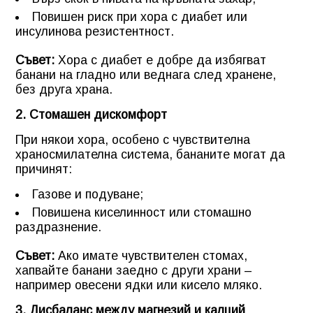
Повишен риск при хора с диабет или
инсулинова резистентност.
Съвет:
Хора с диабет е добре да избягват
банани на гладно или веднага след хранене,
без друга храна.
2. Стомашен дискомфорт
При някои хора, особено с чувствителна
храносмилателна система, бананите могат да
причинят:
Газове и подуване;
Повишена киселинност или стомашно
раздразнение.
Съвет:
Ако имате чувствителен стомах,
хапвайте банани заедно с други храни –
например овесени ядки или кисело мляко.
3. Дисбаланс между магнезий и калций