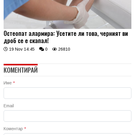
Остеопат алармира: Усетите ли това, черният ви
дроб се е скапал!
19 Nov 14:45
0
26810
КОМЕНТИРАЙ
Име
*
Email
Коментар
*