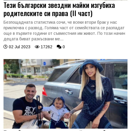
Тези български звездни майки изгубиха
родителските си права (II част)
Безпощадната статистика сочи, че всеки втори брак у нас
приключва с развод. Голяма част от семействата се разпадат
още в първите години от съвместния им живот. По този начин
децата биват разкъсвани ме...
02 Jul 2023
17262
0