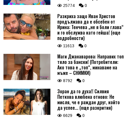
25774
0
Разкриха защо Иван Христов
продължава да е обсебен от
Ирина: Тенчева „не я боли глава“
и го обслужва като гейша! (още
подробности)
11613
0
Маги Джанаварова: Направих топ
тяло за бански! (Потребители:
Ако това е „топ“, минаваме на
мъже – СНИМКИ)
8792
0
Зоран да го духа!! Силвия
Петкова влюбена отново: Не
мисля, че е раждан друг, който
да успее... (още разкрития)
6629
0