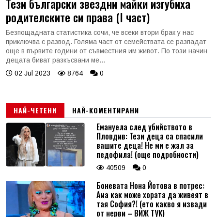
Тези български звездни майки изгубиха
родителските си права (I част)
Безпощадната статистика сочи, че всеки втори брак у нас
приключва с развод. Голяма част от семействата се разпадат
още в първите години от съвместния им живот. По този начин
децата биват разкъсвани ме...
02 Jul 2023
8764
0
НАЙ-ЧЕТЕНИ
НАЙ-КОМЕНТИРАНИ
Емануела след убийството в
Пловдив: Тези деца са спасили
вашите деца! Не ми е жал за
педофила! (още подробности)
40509
0
Боневата Нона Йотова в потрес:
Ама как може хората да живеят в
тая София?! (ето какво я извади
от нерви – ВИЖ ТУК)