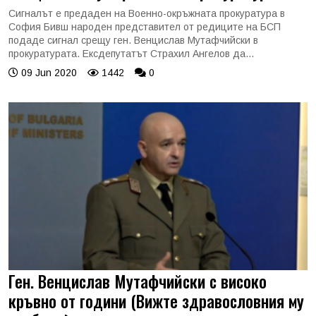
Сигналът е предаден на Военно-окръжната прокуратура в
София Бивш народен представител от редиците на БСП
подаде сигнал срещу ген. Венцислав Мутафчийски в
прокуратурата. Ексдепутатът Страхил Ангелов да...
09 Jun 2020
1442
0
Ген. Венцислав Мутафчийски с високо
кръвно от години (Вижте здравословния му