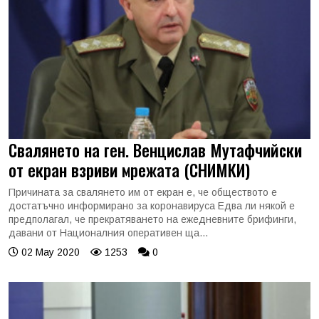
Свалянето на ген. Венцислав Мутафчийски
от екран взриви мрежата (СНИМКИ)
Причината за свалянето им от екран е, че обществото е
достатъчно информирано за коронавируса Едва ли някой е
предполагал, че прекратяването на ежедневните брифинги,
давани от Националния оперативен ща...
02 May 2020
1253
0