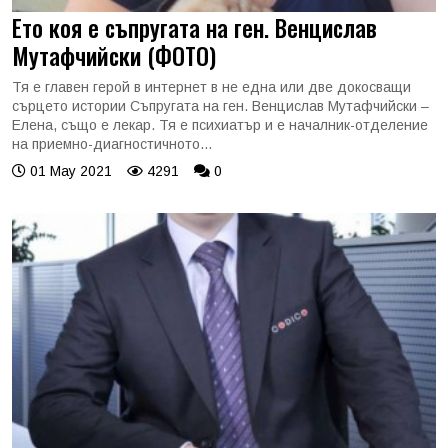
Ето коя е съпругата на ген. Венцислав
Мутафчийски (ФОТО)
Тя е главен герой в интернет в не една или две докосващи
сърцето истории Съпругата на ген. Венцислав Мутафчийски –
Елена, също е лекар. Тя е психиатър и е началник-отделение
на приемно-диагностичното...
01 May 2021
4291
0