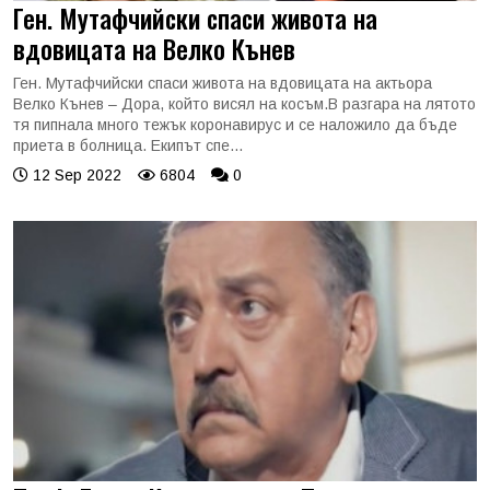
Ген. Мутафчийски спаси живота на
вдовицата на Велко Кънев
Ген. Мутафчийски спаси живота на вдовицата на актьора
Велко Кънев – Дора, който висял на косъм.В разгара на лятото
тя пипнала много тежък коронавирус и се наложило да бъде
приета в болница. Екипът спе...
12 Sep 2022
6804
0