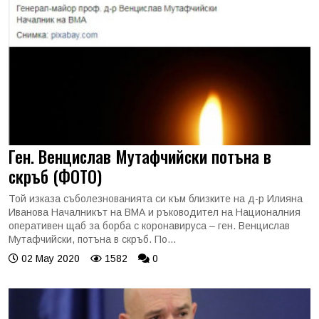
Ген. Венцислав Мутафчийски потъна в
скръб (ФОТО)
Той изказа съболезнованията си към близките на д-р Илияна
Иванова Началникът на ВМА и ръководител на Националния
оперативен щаб за борба с коронавируса – ген. Венцислав
Мутафчийски, потъна в скръб. По...
02 May 2020
1582
0