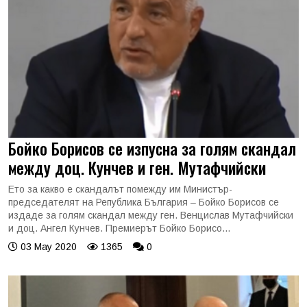
Бойко Борисов се изпусна за голям скандал
между доц. Кунчев и ген. Мутафчийски
Ето за какво е скандалът помежду им Министър-
председателят на Република България – Бойко Борисов се
издаде за голям скандал между ген. Венцислав Мутафчийски
и доц. Ангел Кунчев. Премиерът Бойко Борисо...
03 May 2020
1365
0