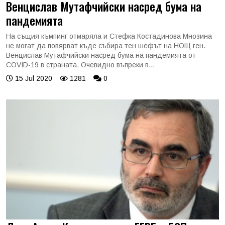
Венцислав Мутафчийски насред бума на
пандемията
На същия къмпинг отмаряла и Стефка Костадинова Мнозина
не могат да повярват къде събира тен шефът на НОЩ ген.
Венцислав Мутафчийски насред бума на пандемията от
COVID-19 в страната. Очевидно въпреки в...
15 Jul 2020
1281
0