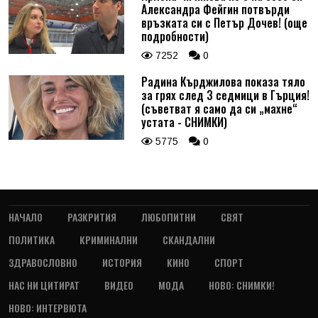
Александра Фейгин потвърди
връзката си с Петър Дочев! (още
подробности)
7252
0
Радина Кърджилова показа тяло
за грях след 3 седмици в Гърция!
(съветват я само да си „махне“
устата - СНИМКИ)
5775
0
НАЧАЛО
РАЗКРИТИЯ
ЛЮБОПИТНИ
СВЯТ
ПОЛИТИКА
КРИМИНАЛНИ
СКАНДАЛНИ
ЗДРАВОСЛОВНО
ИСТОРИЯ
КИНО
СПОРТ
НАС НИ ЦИТИРАТ
ВИДЕО
МОДА
НОВО: СНИМКИ!
НОВО: ИНТЕРВЮТА