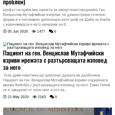
проблем)
Шефът на щаба пие хапчета за хипертония ежедневно Ген.
Венцислав Мутафчийски въпреки, че демонстрира отлична
форма и е натоварен денонощно като шеф на Щаба за борба
с коронавируса и като началник на В...
05 Jun 2020
1477
0
Пациент на ген. Венцислав Мутафчийски
взриви мрежата с разтърсващата изповед
за него
Тези думи наистина ще докоснат душата ви дълбочина
Пациент на ген. Венцислав Мутафчийски взриви социалната
мрежа Фейсбук с разтърсващата изповед за него. Емил Попов
се е завърнал от онзи свят и ето ка...
21 May 2020
2163
0