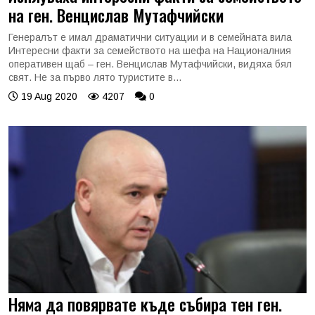
на ген. Венцислав Мутафчийски
Генералът е имал драматични ситуации и в семейната вила
Интересни факти за семейството на шефа на Националния
оперативен щаб – ген. Венцислав Мутафчийски, видяха бял
свят. Не за първо лято туристите в...
19 Aug 2020
4207
0
Няма да повярвате къде събира тен ген.