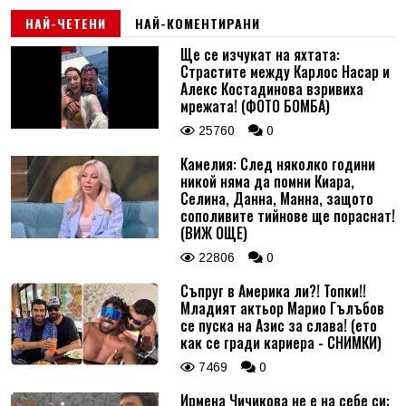
НАЙ-ЧЕТЕНИ
НАЙ-КОМЕНТИРАНИ
Ще се изчукат на яхтата:
Страстите между Карлос Насар и
Алекс Костадинова взривиха
мрежата! (ФОТО БОМБА)
25760
0
Камелия: След няколко години
никой няма да помни Киара,
Селина, Данна, Манна, защото
сополивите тийнове ще пораснат!
(ВИЖ ОЩЕ)
22806
0
Съпруг в Америка ли?! Топки!!
Младият актьор Марио Гълъбов
се пуска на Азис за слава! (ето
как се гради кариера - СНИМКИ)
7469
0
Ирмена Чичикова не е на себе си: