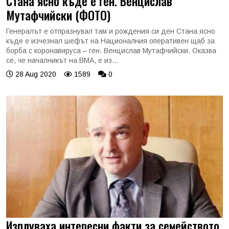
Стана ясно къде е ген. Венцислав
Мутафчийски (ФОТО)
Генералът е отпразнувал там и рождения си ден Стана ясно
къде е изчезнал шефът на Националния оперативен щаб за
борба с коронавируса – ген. Венцислав Мутафчийски. Оказва
се, че началникът на ВМА, е из...
28 Aug 2020
1589
0
Изплуваха интересни факти за семейството