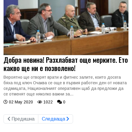
Добра новина! Разхлабват още мерките. Ето
какво ще ни е позволено!
Вероятно ще отворят врати и фитнес залите, които досега
бяха под ключ Очаква се още в първия работен ден от новата
седмицата, Националният оперативен щаб да предложи да
се отменят още няколко важни за...
02 May 2020
1022
0
Предишна
Следваща