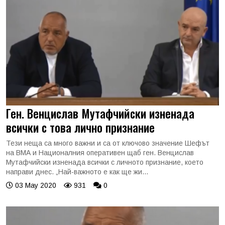
Ген. Венцислав Мутафчийски изненада
всички с това лично признание
Тези неща са много важни и са от ключово значение Шефът
на ВМА и Националния оперативен щаб ген. Венцислав
Мутафчийски изненада всички с личното признание, което
направи днес. „Най-важното е как ще жи...
03 May 2020
931
0