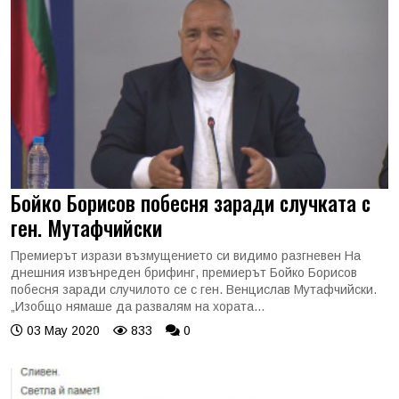
Бойко Борисов побесня заради случката с
ген. Мутафчийски
Премиерът изрази възмущението си видимо разгневен На
днешния извънреден брифинг, премиерът Бойко Борисов
побесня заради случилото се с ген. Венцислав Мутафчийски.
„Изобщо нямаше да развалям на хората...
03 May 2020
833
0