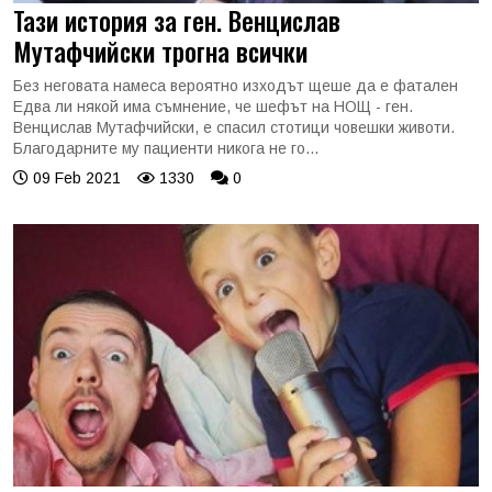
Тази история за ген. Венцислав
Мутафчийски трогна всички
Без неговата намеса вероятно изходът щеше да е фатален
Едва ли някой има съмнение, че шефът на НОЩ - ген.
Венцислав Мутафчийски, е спасил стотици човешки животи.
Благодарните му пациенти никога не го...
09 Feb 2021
1330
0