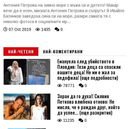
Антония Петрова на зимно море с мъжа си и детето! Макар
вече да е есен, миската Антония Петрова и съпругът й Ивайло
Батинков заведоха сина си на море, разкри самата тя с
няколко фотоса в социалните мр...
07 Oct 2019
1435
0
НАЙ-ЧЕТЕНИ
НАЙ-КОМЕНТИРАНИ
Емануела след убийството в
Пловдив: Тези деца са спасили
вашите деца! Не ми е жал за
педофила! (още подробности)
78771
0
Зоран да го духа!! Силвия
Петкова влюбена отново: Не
мисля, че е раждан друг, който
да успее... (още разкрития)
11235
0