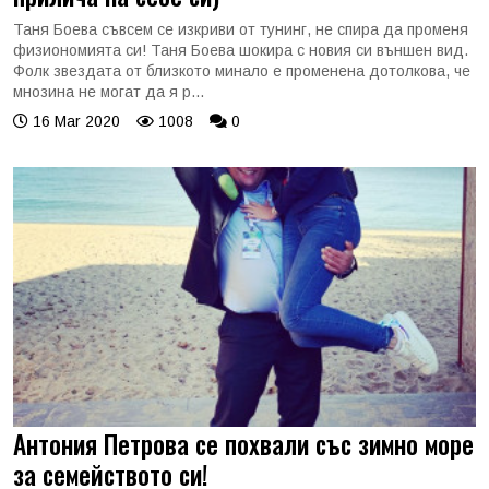
Таня Боева съвсем се изкриви от тунинг, не спира да променя
физиономията си! Таня Боева шокира с новия си външен вид.
Фолк звездата от близкото минало е променена дотолкова, че
мнозина не могат да я р...
16 Mar 2020
1008
0
Антония Петрова се похвали със зимно море
за семейството си!