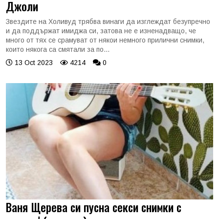
Джоли
Звездите на Холивуд трябва винаги да изглеждат безупречно
и да поддържат имиджа си, затова не е изненадващо, че
много от тях се срамуват от някои немного прилични снимки,
които някога са смятали за по...
13 Oct 2023
4214
0
Ваня Щерева си пусна секси снимки с