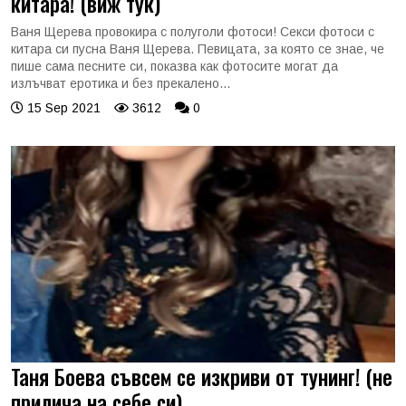
китара! (виж тук)
Ваня Щерева провокира с полуголи фотоси! Секси фотоси с
китара си пусна Ваня Щерева. Певицата, за която се знае, че
пише сама песните си, показва как фотосите могат да
излъчват еротика и без прекалено...
15 Sep 2021
3612
0
Таня Боева съвсем се изкриви от тунинг! (не
прилича на себе си)