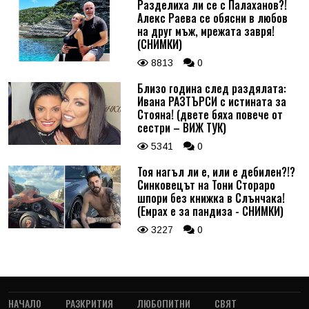
Разделиха ли се с Палаханов?!
Алекс Раева се обясни в любов
на друг мъж, мрежата завря!
(СНИМКИ)
8813
0
Близо година след раздялата:
Ивана РАЗТЪРСИ с истината за
Стояна! (двете бяха повече от
сестри – ВИЖ ТУК)
5341
0
Тоя нагъл ли е, или е дебилен?!?
Синковецът на Тони Стораро
шпори без книжка в Слънчака!
(Емрах е за пандиза - СНИМКИ)
3227
0
НАЧАЛО
РАЗКРИТИЯ
ЛЮБОПИТНИ
СВЯТ