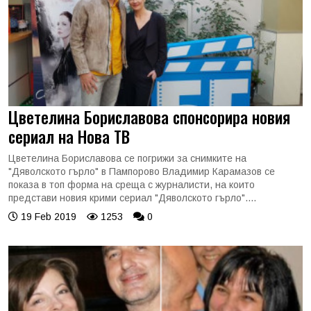
Цветелина Бориславова спонсорира новия
сериал на Нова ТВ
Цветелина Бориславова се погрижи за снимките на
"Дяволското гърло" в Пампорово Владимир Карамазов се
показа в топ форма на среща с журналисти, на които
представи новия крими сериал "Дяволското гърло"....
19 Feb 2019
1253
0