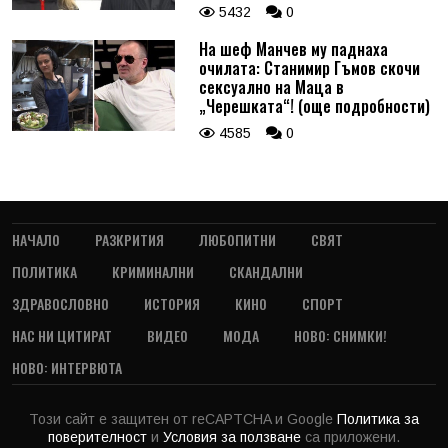
5432
0
На шеф Манчев му паднаха
очилата: Станимир Гъмов скочи
сексуално на Маца в
„Черешката“! (още подробности)
4585
0
НАЧАЛО
РАЗКРИТИЯ
ЛЮБОПИТНИ
СВЯТ
ПОЛИТИКА
КРИМИНАЛНИ
СКАНДАЛНИ
ЗДРАВОСЛОВНО
ИСТОРИЯ
КИНО
СПОРТ
НАС НИ ЦИТИРАТ
ВИДЕО
МОДА
НОВО: СНИМКИ!
НОВО: ИНТЕРВЮТА
Този сайт е защитен от reCAPTCHA и Google
Политика за
поверителност
и
Условия за ползване
са приложени.