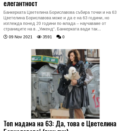
елегантност
Банкерката Цветелина Бориславова събира точки и на 63
Цветелина Бориславова може и да е на 63 години, но
изглежда понед 20 години по-млада – научаваме от
страниците на в. „Уикенд“. Банкерката вади так...
09 Nov 2021
3591
0
Топ мадама на 63: Да, това е Цветелина