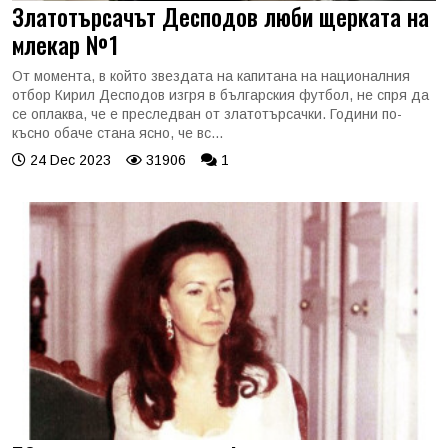
Златотърсачът Десподов люби щерката на
млекар №1
От момента, в който звездата на капитана на националния
отбор Кирил Десподов изгря в българския футбол, не спря да
се оплаква, че е преследван от златотърсачки. Години по-
късно обаче стана ясно, че вс...
24 Dec 2023
31906
1