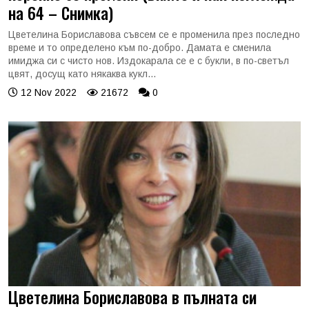
на 64 – Снимка)
Цветелина Бориславова съвсем се е променила през последно
време и то определено към по-добро. Дамата е сменила
имиджа си с чисто нов. Издокарала се е с букли, в по-светъл
цвят, досущ като някаква кукл...
12 Nov 2022
21672
0
Цветелина Бориславова в пълната си