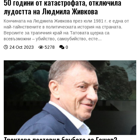
50 години от катастрофата, отключила
лудостта на Людмила Живкова
Кончината на Людмила Живкова през юли 1981 г. е една от
най-тайнствените в политическата история на страната.
Версиите за трагичния край на Татовата щерка са
всевъзможни – убийство, самоубийство, есте...
24 Oct 2023
5278
0
Трактора поставил бомбата за Гешев?