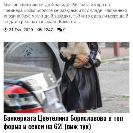
Мнозина биха могли да й завидят Бившата изгора на
премиера Бойко Борисов се разкраси и подмлади. Несъмнено
мнозина биха могли да й завидят, тъй като едва ли може да й
се даде реалната възраст. Бившата...
21 Dec 2020
2247
0
Банкерката Цветелина Бориславова в топ
форма и секси на 62! (виж тук)