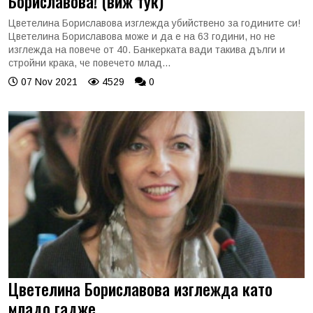
Бориславова! (виж тук)
Цветелина Бориславова изглежда убийствено за годините си!
Цветелина Бориславова може и да е на 63 години, но не
изглежда на повече от 40. Банкерката вади такива дълги и
стройни крака, че повечето млад...
07 Nov 2021
4529
0
Цветелина Бориславова изглежда като
младо гадже