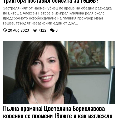
Застреляният от наемен убиец по време на обедна разходка
по Витоша Алексей Петров е изиграл ключова роля около
предсрочното освобождаване на главния прокурор Иван
Гешев, твърдят независими един от дру...
20 Aug 2023
7112
0
Пълна промяна! Цветелина Бориславова
коренно се промени (Вижте я как изглежда