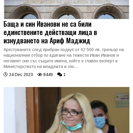
Баща и син Иванови не са били
единствените действащи лица в
изнудването на Ариф Маджид
Арестуваните след прибран подкуп от 62 500 лв. треньор на
националния отбор по вдигане на тежести Иван Иванов и
неговият син със същите имена, който е главен експерт в
Министерството на младежта и спо...
24 Dec 2023
8449
1