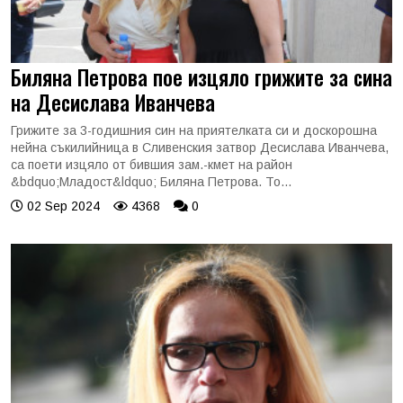
Биляна Петрова пое изцяло грижите за сина
на Десислава Иванчева
Грижите за 3-годишния син на приятелката си и доскорошна
нейна съкилийница в Сливенския затвор Десислава Иванчева,
са поети изцяло от бившия зам.-кмет на район
&bdquo;Младост&ldquo; Биляна Петрова. То...
02 Sep 2024
4368
0