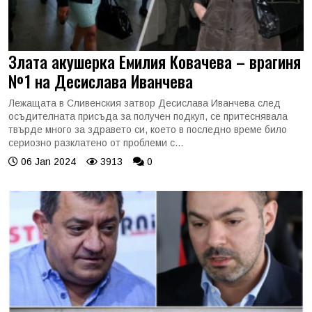
Злата акушерка Емилия Ковачева – врагиня
№1 на Десислава Иванчева
Лежащата в Сливенския затвор Десислава Иванчева след
осъдителната присъда за получен подкуп, се притеснявала
твърде много за здравето си, което в последно време било
сериозно разклатено от проблеми с...
06 Jan 2024
3913
0