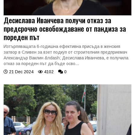
Десислава Иванчева получи отказ за
предсрочно освобождаване от пандиза за
пореден път
Изтърпяващата 6-годишна ефективна присъда в женския
затвор в Сливен за взет подкуп от строителния предприемач
Александър Ваклин &ndash; Десислава Иванчева, е получила
отказ за пореден път да бъде осво...
21 Dec 2024
4102
0