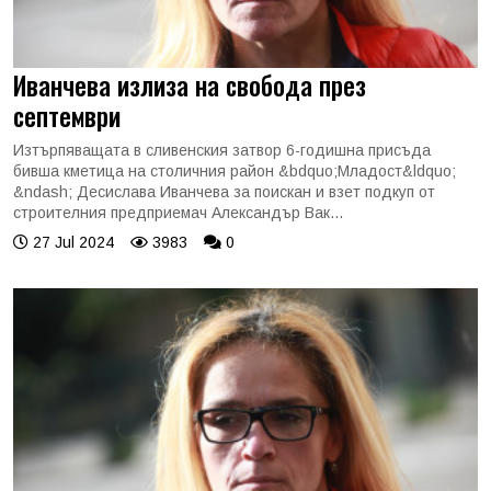
Иванчева излиза на свобода през
септември
Изтърпяващата в сливенския затвор 6-годишна присъда
бивша кметица на столичния район &bdquo;Младост&ldquo;
&ndash; Десислава Иванчева за поискан и взет подкуп от
строителния предприемач Александър Вак...
27 Jul 2024
3983
0