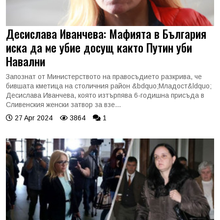
Десислава Иванчева: Мафията в България
иска да ме убие досущ както Путин уби
Навални
Запознат от Министерството на правосъдието разкрива, че
бившата кметица на столичния район &bdquo;Младост&ldquo;
Десислава Иванчева, която изтърпява 6-годишна присъда в
Сливенския женски затвор за взе...
27 Apr 2024
3864
1