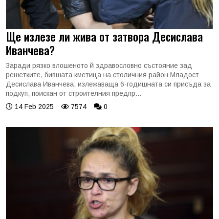
Ще излезе ли жива от затвора Десислава
Иванчева?
Заради рязко влошеното й здравословно състояние зад
решетките, бившата кметица на столичния район Младост
Десислава Иванчева, излежаваща 6-годишната си присъда за
подкуп, поискан от строителния предпр...
14 Feb 2025
7574
0