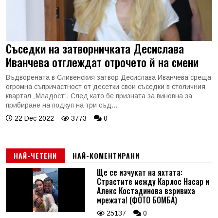
Съседки на затворничката Десислава
Иванчева отглеждат отрочето й на смени
Въдворената в Сливенския затвор Десислава Иванчева среща
огромна съпричастност от десетки свои съседки в столичния
квартал „Младост“. След като бе призната за виновна за
прибиране на подкуп на три съд...
22 Dec 2022
3773
0
НАЙ-ЧЕТЕНИ
НАЙ-КОМЕНТИРАНИ
Ще се изчукат на яхтата:
Страстите между Карлос Насар и
Алекс Костадинова взривиха
мрежата! (ФОТО БОМБА)
25137
0