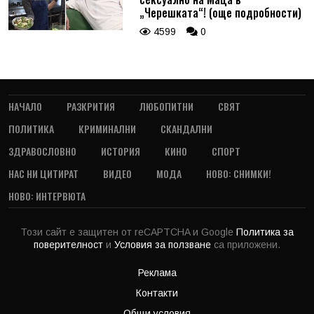
„Черешката“! (още подробности)
4599
0
НАЧАЛО
РАЗКРИТИЯ
ЛЮБОПИТНИ
СВЯТ
ПОЛИТИКА
КРИМИНАЛНИ
СКАНДАЛНИ
ЗДРАВОСЛОВНО
ИСТОРИЯ
КИНО
СПОРТ
НАС НИ ЦИТИРАТ
ВИДЕО
МОДА
НОВО: СНИМКИ!
НОВО: ИНТЕРВЮТА
Този сайт е защитен от reCAPTCHA и Google
Политика за
поверителност
и
Условия за ползване
са приложени.
Реклама
Контакти
Общи условия