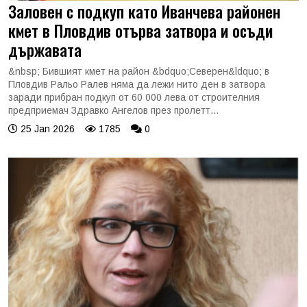
Заловен с подкуп като Иванчева районен
кмет в Пловдив отърва затвора и осъди
държавата
&nbsp; Бившият кмет на район &bdquo;Северен&ldquo; в
Пловдив Ральо Ралев няма да лежи нито ден в затвора
заради прибран подкуп от 60 000 лева от строителния
предприемач Здравко Ангелов през пролетт...
25 Jan 2026
1785
0