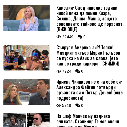
Камелия: След няколко години
никой няма да помни Киара,
Селина, Данна, Манна, защото
сополивите тийнове ще пораснат!
(ВИЖ ОЩЕ)
22449
0
Съпруг в Америка ли?! Топки!!
Младият актьор Марио Гълъбов
се пуска на Азис за слава! (ето
как се гради кариера - СНИМКИ)
7224
0
Ирмена Чичикова не е на себе си:
Александра Фейгин потвърди
връзката си с Петър Дочев! (още
подробности)
5719
0
На шеф Манчев му паднаха
очилата: Станимир Гъмов скочи
сексуално на Маца в