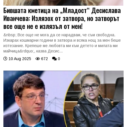
Бившата кметица на „Младост“ Десислава
Иванчева: Излязох от затвора, но затворът
все още не е излязъл от мен!
&nbsp; Все още не мога да се нарадвам, че съм свободна.
Изкарах кошмарни години в затвора и всяка нощ за мен беше
изтезание. Крепеше ме любовта ми към детето и милата ми
майчица&rdquo;, казва Десис...
10 Aug 2025
672
0