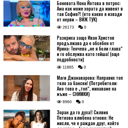
Боневата Нона Йотова в потрес:
Ама как може хората да живеят в
тая София?! (ето какво я извади
от нерви – ВИЖ ТУК)
26173
0
Разкриха защо Иван Христов
продължава да е обсебен от
Ирина: Тенчева „не я боли глава“
и го обслужва като гейша! (още
подробности)
11865
0
Маги Джанаварова: Направих топ
тяло за бански! (Потребители:
Ако това е „топ“, минаваме на
мъже – СНИМКИ)
8960
0
Зоран да го духа!! Силвия
Петкова влюбена отново: Не
мисля, че е раждан друг, който