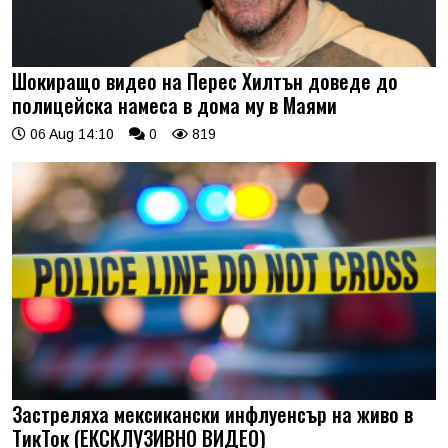
Шокиращо видео на Перес Хилтън доведе до
полицейска намеса в дома му в Маями
06 Aug 14:10
0
819
Застреляха мексикански инфлуенсър на живо в
ТикТок (ЕКСКЛУЗИВНО ВИДЕО)