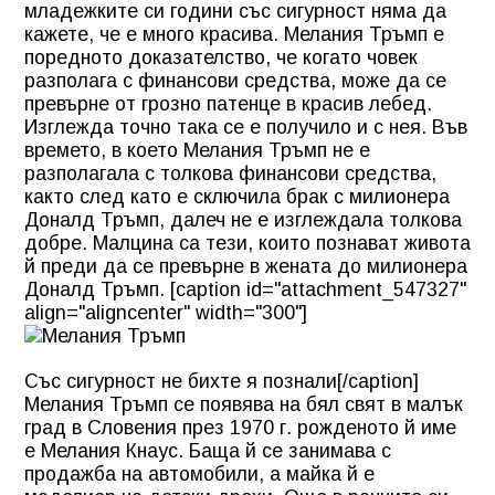
младежките си години със сигурност няма да
кажете, че е много красива. Мелания Тръмп е
поредното доказателство, че когато човек
разполага с финансови средства, може да се
превърне от грозно патенце в красив лебед.
Изглежда точно така се е получило и с нея. Във
времето, в което Мелания Тръмп не е
разполагала с толкова финансови средства,
както след като е сключила брак с милионера
Доналд Тръмп, далеч не е изглеждала толкова
добре. Малцина са тези, които познават живота
й преди да се превърне в жената до милионера
Доналд Тръмп. [caption id="attachment_547327"
align="aligncenter" width="300"]
Със сигурност не бихте я познали[/caption]
Мелания Тръмп се появява на бял свят в малък
град в Словения през 1970 г. рожденото й име
е Мелания Кнаус. Баща й се занимава с
продажба на автомобили, а майка й е