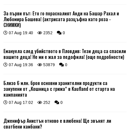
За първи път: Ето го порасналият Анди на Башар Рахал и
Любомира Башева! (актрисата разцъфна като роза -
СНИМКИ)
07 Aug 19:40
2352
0
Емануела след убийството в Пловдив: Тези деца са спасили
вашите деца! Не ми е жал за педофила! (още подробности)
07 Aug 19:36
53879
0
Близо 6 млн. броя основни хранителни продукти са
закупени от „Кошница с грижа“ в Kaufland от старта на
кампанията
07 Aug 17:02
252
0
Дженифър Анистън отново е влюбена! Ще звънят ли
сватбени камбани?