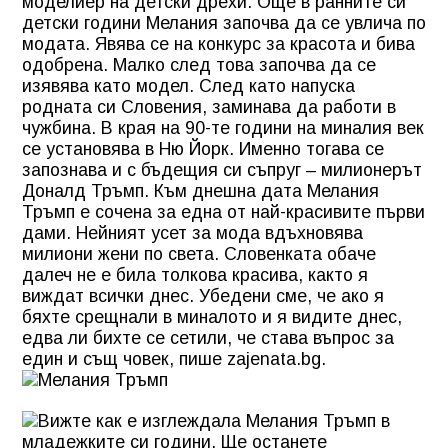
моделиер на детски дрехи. Още в ранните си
детски години Мелания започва да се увлича по
модата. Явява се на конкурс за красота и бива
одобрена. Малко след това започва да се
изявява като модел. След като напуска
родната си Словения, заминава да работи в
чужбина. В края на 90-те години на миналия век
се установява в Ню Йорк. Именно тогава се
запознава и с бъдещия си съпруг – милионерът
Доналд Тръмп. Към днешна дата Мелания
Тръмп е сочена за една от най-красивите първи
дами. Нейният усет за мода вдъхновява
милиони жени по света. Словенката обаче
далеч не е била толкова красива, както я
виждат всички днес. Убедени сме, че ако я
бяхте срещнали в миналото и я видите днес,
едва ли бихте се сетили, че става въпрос за
един и същ човек, пише zajenata.bg.