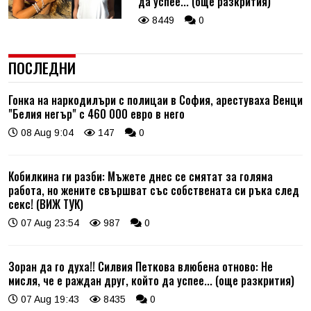
да успее... (още разкрития)
8449
0
ПОСЛЕДНИ
Гонка на наркодилъри с полицаи в София, арестуваха Венци
"Белия негър" с 460 000 евро в него
08 Aug 9:04
147
0
Кобилкина ги разби: Мъжете днес се смятат за голяма
работа, но жените свършват със собствената си ръка след
секс! (ВИЖ ТУК)
07 Aug 23:54
987
0
Зоран да го духа!! Силвия Петкова влюбена отново: Не
мисля, че е раждан друг, който да успее... (още разкрития)
07 Aug 19:43
8435
0