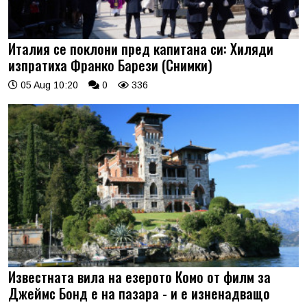
Италия се поклони пред капитана си: Хиляди
изпратиха Франко Барези (Снимки)
05 Aug 10:20
0
336
Известната вила на езерото Комо от филм за
Джеймс Бонд е на пазара - и е изненадващо