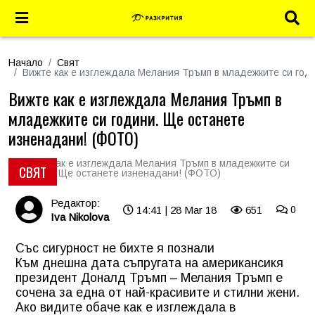
Начало
Свят
Вижте как е изглеждала Мелания Тръмп в младежките си год
Вижте как е изглеждала Мелания Тръмп в
младежките си години. Ще останете
изненадани! (ФОТО)
СВЯТ
Редактор:
14:41 | 28 Mar 18
651
0
Iva Nikolova
Със сигурност не бихте я познали
Към днешна дата съпругата на американсикя
президент Доналд Тръмп – Мелания Тръмп е
сочена за една от най-красивите и стилни жени.
Ако видите обаче как е изглеждала в