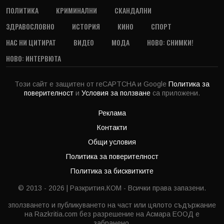
ПОЛИТИКА
КРИМИНАЛНИ
СКАНДАЛНИ
ЗДРАВОСЛОВНО
ИСТОРИЯ
КИНО
СПОРТ
НАС НИ ЦИТИРАТ
ВИДЕО
МОДА
НОВО: СНИМКИ!
НОВО: ИНТЕРВЮТА
Този сайт е защитен от reCAPTCHA и Google
Политика за
поверителност
и
Условия за ползване
са приложени.
Реклама
Контакти
Общи условия
Политика за поверителност
Политика за бисквитките
© 2013 - 2026 | Разкрития.КОМ - Всички права запазени.
зползването и публикуването на част или цялото съдържание
на Razkritia.com без разрешение на Асмара ЕООД е
забранено.