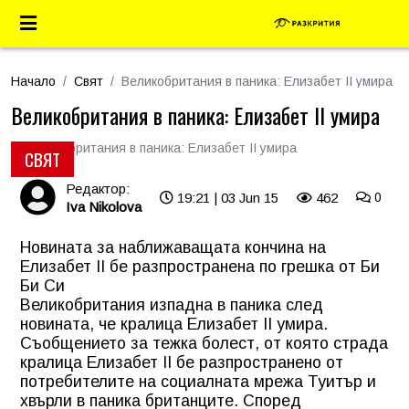
Начало
Свят
Великобритания в паника: Елизабет II умира
Великобритания в паника: Елизабет II умира
СВЯТ
Редактор:
19:21 | 03 Jun 15
462
0
Iva Nikolova
Новината за наближаващата кончина на
Елизабет II бе разпространена по грешка от Би
Би Си
Великобритания изпадна в паника след
новината, че кралица
Елизабет II
умира.
Съобщението за тежка болест, от която страда
кралица Елизабет II бе разпространено от
потребителите на социалната мрежа Туитър и
хвърли в паника британците. Според