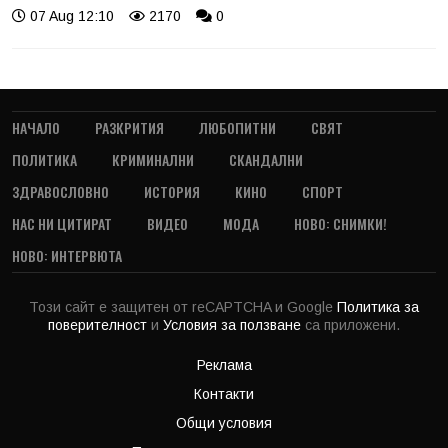
07 Aug 12:10
2170
0
НАЧАЛО
РАЗКРИТИЯ
ЛЮБОПИТНИ
СВЯТ
ПОЛИТИКА
КРИМИНАЛНИ
СКАНДАЛНИ
ЗДРАВОСЛОВНО
ИСТОРИЯ
КИНО
СПОРТ
НАС НИ ЦИТИРАТ
ВИДЕО
МОДА
НОВО: СНИМКИ!
НОВО: ИНТЕРВЮТА
Този сайт е защитен от reCAPTCHA и Google
Политика за
поверителност
и
Условия за ползване
са приложени.
Реклама
Контакти
Общи условия