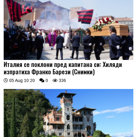
Италия се поклони пред капитана си: Хиляди
изпратиха Франко Барези (Снимки)
05 Aug 10:20
0
336