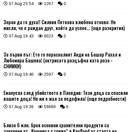
07 Aug 23:54
1267
0
Зоран да го духа!! Силвия Петкова влюбена отново: Не
мисля, че е раждан друг, който да успее... (още разкрития)
07 Aug 19:43
9023
0
За първи път: Ето го порасналият Анди на Башар Рахал и
Любомира Башева! (актрисата разцъфна като роза -
СНИМКИ)
07 Aug 19:40
2597
0
Емануела след убийството в Пловдив: Тези деца са спасили
вашите деца! Не ми е жал за педофила! (още подробности)
07 Aug 19:36
59689
0
Близо 6 млн. броя основни хранителни продукти са
закупени от „Кошница с грижа“ в Kaufland от старта на