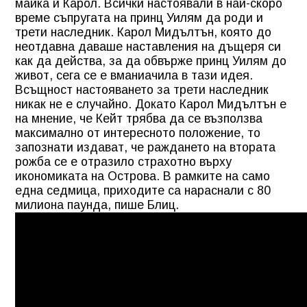
майка й Карол. Всички настоявали в най-скоро
време съпругата на принц Уилям да роди и
трети наследник. Карол Мидълтън, която до
неотдавна даваше наставления на дъщеря си
как да действа, за да обвърже принц Уилям до
живот, сега се е вманиачила в тази идея.
Всъщност настояването за трети наследник
никак не е случайно. Докато Карол Мидълтън е
на мнение, че Кейт трябва да се възползва
максимално от интересното положение, то
запознати издават, че раждането на втората
рожба се е отразило страхотно върху
икономиката на Острова. В рамките на само
една седмица, приходите са нараснали с 80
милиона паунда, пише Блиц.