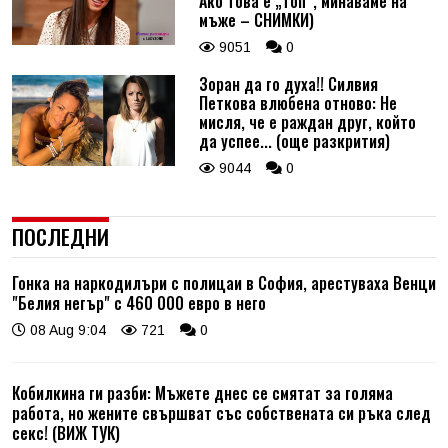
Ако това е „топ“, минаваме на
мъже – СНИМКИ)
9051
0
Зоран да го духа!! Силвия
Петкова влюбена отново: Не
мисля, че е раждан друг, който
да успее... (още разкрития)
9044
0
ПОСЛЕДНИ
Гонка на наркодилъри с полицаи в София, арестуваха Венци
"Белия негър" с 460 000 евро в него
08 Aug 9:04
721
0
Кобилкина ги разби: Мъжете днес се смятат за голяма
работа, но жените свършват със собствената си ръка след
секс! (ВИЖ ТУК)