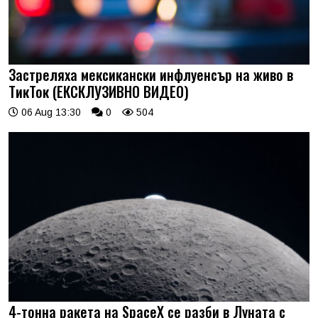
Застреляха мексикански инфлуенсър на живо в
ТикТок (ЕКСКЛУЗИВНО ВИДЕО)
06 Aug 13:30
0
504
4-тонна ракета на SpaceX се разби в Луната с