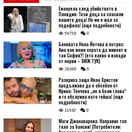
Емануела след убийството в
Пловдив: Тези деца са спасили
вашите деца! Не ми е жал за
педофила! (още подробности)
59759
0
Боневата Нона Йотова в потрес:
Ама как може хората да живеят в
тая София?! (ето какво я извади
от нерви – ВИЖ ТУК)
26369
0
Разкриха защо Иван Христов
продължава да е обсебен от
Ирина: Тенчева „не я боли глава“
и го обслужва като гейша! (още
подробности)
11942
0
Маги Джанаварова: Направих топ
тяло за бански! (Потребители: