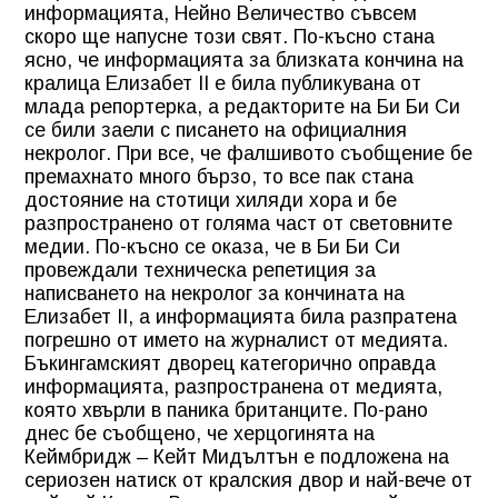
информацията, Нейно Величество съвсем
скоро ще напусне този свят. По-късно стана
ясно, че информацията за близката кончина на
кралица Елизабет II е била публикувана от
млада репортерка, а редакторите на Би Би Си
се били заели с писането на официалния
некролог. При все, че фалшивото съобщение бе
премахнато много бързо, то все пак стана
достояние на стотици хиляди хора и бе
разпространено от голяма част от световните
медии. По-късно се оказа, че в Би Би Си
провеждали техническа репетиция за
написването на некролог за кончината на
Елизабет II, а информацията била разпратена
погрешно от името на журналист от медията.
Бъкингамският дворец категорично оправда
информацията, разпространена от медията,
която хвърли в паника британците. По-рано
днес бе съобщено, че херцогинята на
Кеймбридж
– Кейт Мидълтън е подложена на
сериозен натиск от кралския двор и най-вече от