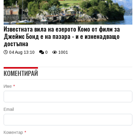
Известната вила на езерото Комо от филм за
Джеймс Бонд е на пазара - и е изненадващо
достъпна
04 Aug 13:10
0
1001
КОМЕНТИРАЙ
Име
*
Email
Коментар
*