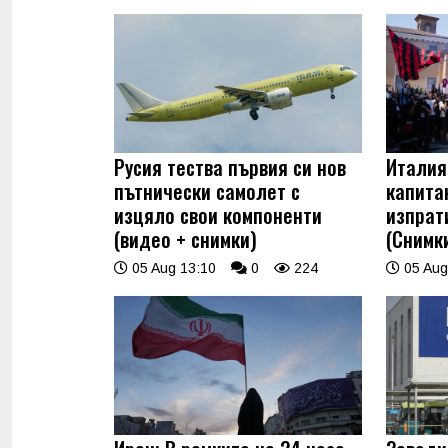
Русия тества първия си нов
Италия
пътнически самолет с
капита
изцяло свои компоненти
изпрат
(видео + снимки)
(Снимк
05 Aug 13:10
0
224
05 Aug