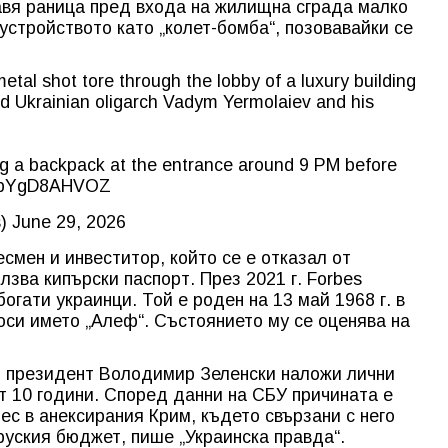
тавя раница пред входа на жилищна сграда малко
устройството като „колет-бомба“, позовавайки се
tal shot tore through the lobby of a luxury building
ed Ukrainian oligarch Vadym Yermolaiev and his
 a backpack at the entrance around 9 PM before
om/pYgD8AHVOZ
s)
June 29, 2026
смен и инвеститор, който се е отказал от
лзва кипърски паспорт. През 2021 г. Forbes
огати украинци. Той е роден на 13 май 1968 г. в
носи името „Алеф“. Състоянието му се оценява на
т президент Володимир Зеленски наложи лични
т 10 години. Според данни на СБУ причината е
ес в анексирания Крим, където свързани с него
уския бюджет, пише „Украинска правда“.