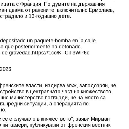
ницата с Франция. По думите на държавния
ан двама от ранените, включително Ермолаев,
острадало и 13-годишно дете.
 depositado un paquete-bomba en la calle
o que posteriormente ha detonado.
s de gravedad.
https://t.co/KTCiF3WP6c
 2026
френските власти, издирва мъж, заподозрян, че
стройство в централната част на княжеството,
но министерство потвърди, че на място са
звънредни ситуации, а операцията по
но.
 се е случвало в княжеството“, заяви Мирман
лни камери, публикувани от френския вестник