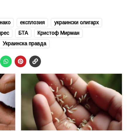
нако
експлозия
украински олигарх
прес
БТА
Кристоф Мирман
Украинска правда