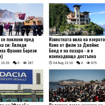
 се поклони пред
Известната вила на езерот
на си: Хиляди
Комо от филм за Джеймс
иха Франко Барези
Бонд е на пазара - и е
и)
изненадващо достъпна
 10:20
0
287
04 Aug 13:10
0
875