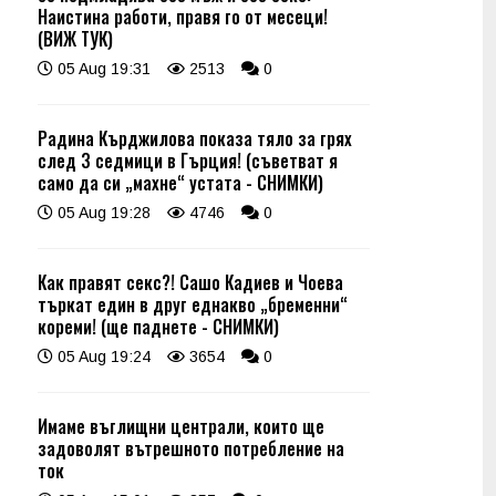
Наистина работи, правя го от месеци!
(ВИЖ ТУК)
05 Aug 19:31
2513
0
Радина Кърджилова показа тяло за грях
след 3 седмици в Гърция! (съветват я
само да си „махне“ устата - СНИМКИ)
05 Aug 19:28
4746
0
Как правят секс?! Сашо Кадиев и Чоева
търкат един в друг еднакво „бременни“
кореми! (ще паднете - СНИМКИ)
05 Aug 19:24
3654
0
Имаме въглищни централи, които ще
задоволят вътрешното потребление на
ток