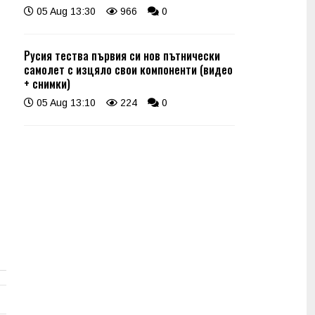
05 Aug 13:30
966
0
Русия тества първия си нов пътнически
самолет с изцяло свои компоненти (видео
+ снимки)
05 Aug 13:10
224
0