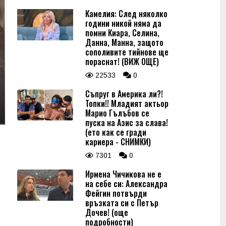
Камелия: След няколко
години никой няма да
помни Киара, Селина,
Данна, Манна, защото
сополивите тийнове ще
пораснат! (ВИЖ ОЩЕ)
22533
0
Съпруг в Америка ли?!
Топки!! Младият актьор
Марио Гълъбов се
пуска на Азис за слава!
(ето как се гради
кариера - СНИМКИ)
7301
0
Ирмена Чичикова не е
на себе си: Александра
Фейгин потвърди
връзката си с Петър
Дочев! (още
подробности)