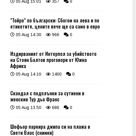
05 Aug 15:01
357
0
"Тойро" по български: Сбогом на лева и по
етикетите, цените вече ще са само в евро
05 Aug 14:30
966
0
Издирваният от Интерпол за убийството
на Стоян Балтов проговори от Южна
Африка
05 Aug 14:10
1400
0
Скандал с подплънки за сутиени в
женския Тур дьо Франс
05 Aug 13:50
686
0
Шофьор паркира джипа си на плажа в
Свети Влас (снимки)