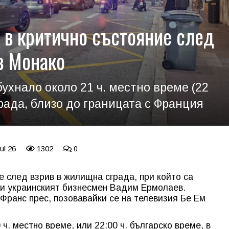
е в критично състояние след
в Монако
ухнало около 21 ч. местно време (22
рада, близо до границата с Франция
ul 26
1302
0
 след взрив в жилищна сграда, при който са
 и украинският бизнесмен Вадим Ермолаев.
ранс прес, позовавайки се на телевизия Бе Ем
ч. местно време, или 22:00 ч. българско време, в