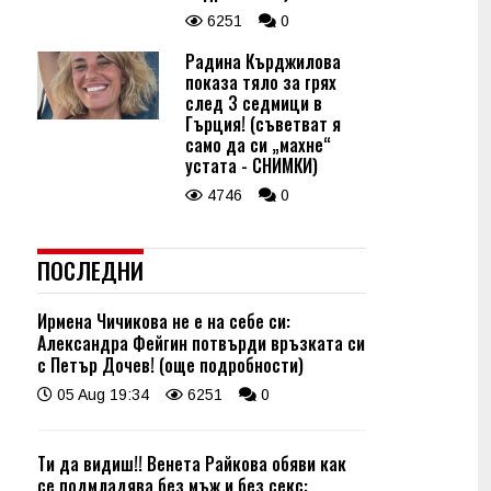
6251
0
Радина Кърджилова
показа тяло за грях
след 3 седмици в
Гърция! (съветват я
само да си „махне“
устата - СНИМКИ)
4746
0
ПОСЛЕДНИ
Ирмена Чичикова не е на себе си:
Александра Фейгин потвърди връзката си
с Петър Дочев! (още подробности)
05 Aug 19:34
6251
0
Ти да видиш!! Венета Райкова обяви как
се подмладява без мъж и без секс: