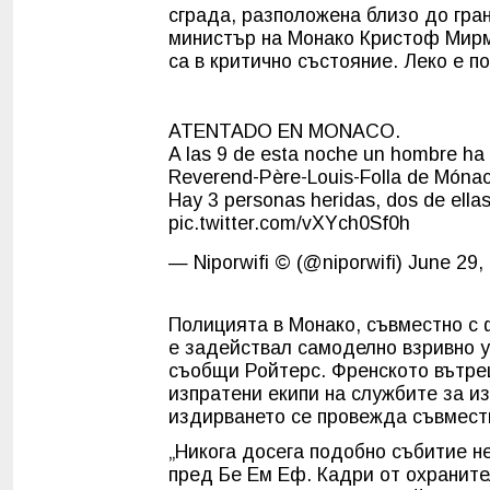
сграда, разположена близо до гра
министър на Монако Кристоф Мирм
са в критично състояние. Леко е п
ATENTADO EN MONACO.
A las 9 de esta noche un hombre ha
Reverend-Père-Louis-Folla de Mónac
Hay 3 personas heridas, dos de ella
pic.twitter.com/vXYch0Sf0h
— Niporwifi © (@niporwifi)
June 29,
Полицията в Монако, съвместно с 
е задействал самоделно взривно у
съобщи Ройтерс. Френското вътреш
изпратени екипи на службите за и
издирването се провежда съвмест
„Никога досега подобно събитие не
пред Бе Ем Еф. Кадри от охраните