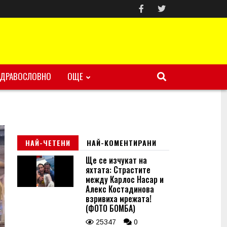
ЗДРАВОСЛОВНО
ОЩЕ
НАЙ-ЧЕТЕНИ
НАЙ-КОМЕНТИРАНИ
Ще се изчукат на
яхтата: Страстите
между Карлос Насар и
Алекс Костадинова
взривиха мрежата!
(ФОТО БОМБА)
25347
0