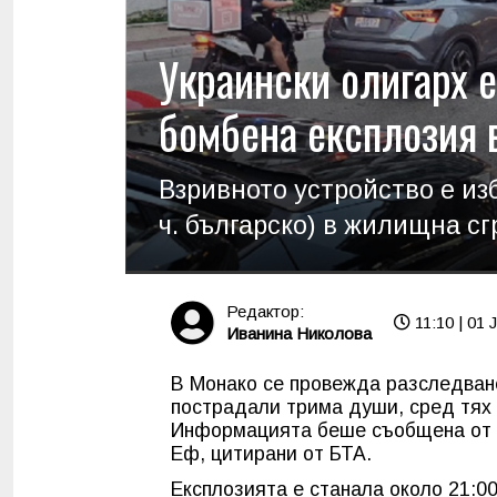
Украински олигарх 
бомбена експлозия 
Взривното устройство е изб
ч. българско) в жилищна сг
Редактор:
11:10 | 01 J
Иванина Николова
В Монако се провежда разследване
пострадали трима души, сред тях
Информацията беше съобщена от Ф
Еф, цитирани от БТА.
Експлозията е станала около 21:00 