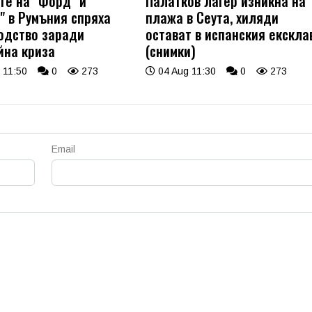
те на "Форд" и
Палатков лагер изникна на
" в Румъния спряха
плажа в Сеута, хиляди
одство заради
остават в испанския екскла
йна криза
(снимки)
 11:50
0
273
04 Aug 11:30
0
273
Email