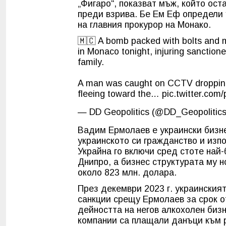
„Фигаро“, показват мъж, който ос
преди взрива. Бе Ем Еф определи 
на главния прокурор на Монако.
🇲🇨 A bomb packed with bolts and me
in Monaco tonight, injuring sanction
family.
A man was caught on CCTV dropping
fleeing toward the…
pic.twitter.c
— DD Geopolitics (@DD_Geopolitic
Вадим Ермолаев е украински бизне
украинското си гражданство и изпо
Украйна го включи сред стоте най-б
Днипро, а бизнес структурата му 
около 823 млн. долара.
През декември 2023 г. украинския
санкции срещу Ермолаев за срок о
дейността на негов алкохолен бизн
компании са плащали данъци към р