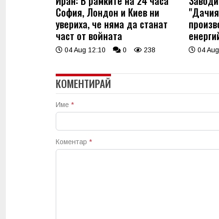
Иран: В рамките на 24 часа
Заводи
София, Лондон и Киев ни
"Дачия
увериха, че няма да станат
произв
част от войната
енерги
04 Aug 12:10
0
238
04 Aug
КОМЕНТИРАЙ
Име
*
Коментар
*