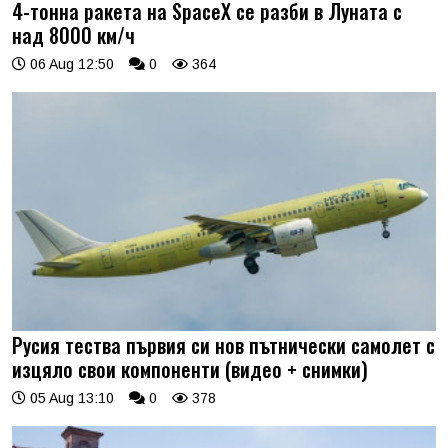
4-тонна ракета на SpaceX се разби в Луната с
над 8000 км/ч
06 Aug 12:50
0
364
Русия тества първия си нов пътнически самолет с
изцяло свои компоненти (видео + снимки)
05 Aug 13:10
0
378