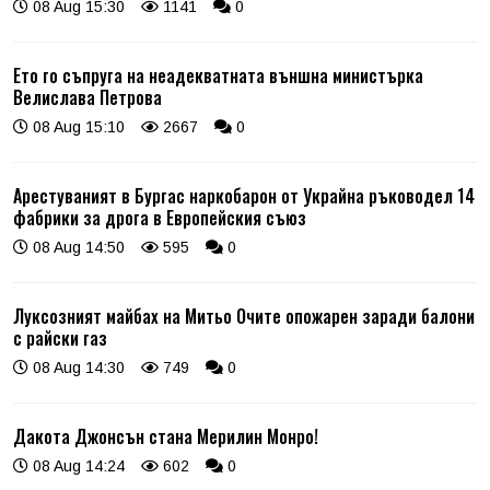
08 Aug 15:30
1141
0
Ето го съпруга на неадекватната външна министърка
Велислава Петрова
08 Aug 15:10
2667
0
Арестуваният в Бургас наркобарон от Украйна ръководел 14
фабрики за дрога в Европейския съюз
08 Aug 14:50
595
0
Луксозният майбах на Митьо Очите опожарен заради балони
с райски газ
08 Aug 14:30
749
0
Дакота Джонсън стана Мерилин Монро!
08 Aug 14:24
602
0