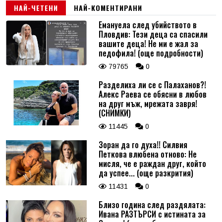
НАЙ-ЧЕТЕНИ
НАЙ-КОМЕНТИРАНИ
Емануела след убийството в
Пловдив: Тези деца са спасили
вашите деца! Не ми е жал за
педофила! (още подробности)
79765
0
Разделиха ли се с Палаханов?!
Алекс Раева се обясни в любов
на друг мъж, мрежата завря!
(СНИМКИ)
11445
0
Зоран да го духа!! Силвия
Петкова влюбена отново: Не
мисля, че е раждан друг, който
да успее... (още разкрития)
11431
0
Близо година след раздялата:
Ивана РАЗТЪРСИ с истината за