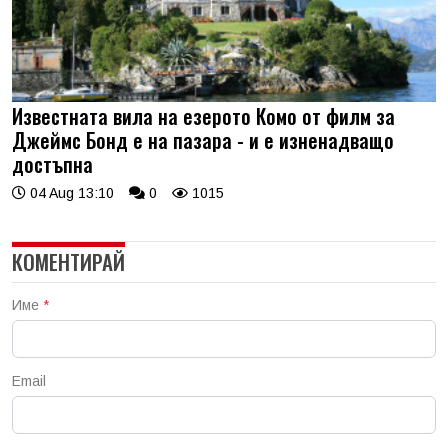
Известната вила на езерото Комо от филм за
Джеймс Бонд е на пазара - и е изненадващо
достъпна
04 Aug 13:10
0
1015
КОМЕНТИРАЙ
Име
*
Email