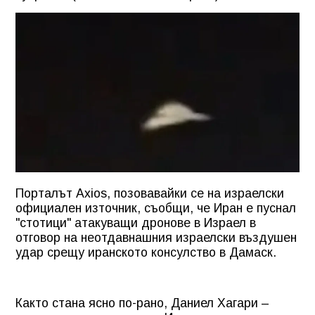
Порталът Axios, позовавайки се на израелски
официален източник, съобщи, че Иран е пуснал
"стотици" атакуващи дронове в Израел в
отговор на неотдавнашния израелски въздушен
удар срещу иранското консулство в Дамаск.
Както стана ясно по-рано, Даниел Хагари –