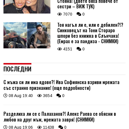
Стояна! (двете бяха повече от
сестри – ВИЖ ТУК)
7070
0
Тоя нагъл ли е, или е дебилен?!?
Синковецът на Тони Стораро
шпори без книжка в Слънчака!
(Емрах е за пандиза - СНИМКИ)
4151
0
ПОСЛЕДНИ
С мъжа си ли има ядове?! Ива Софиянска взриви мрежата
със странно признание! (още подробности)
08 Aug 19:40
3654
0
Разделиха ли се с Палаханов?! Алекс Раева се обясни в
любов на друг мъж, мрежата завря! (СНИМКИ)
08 Aug 19:06
11438
0