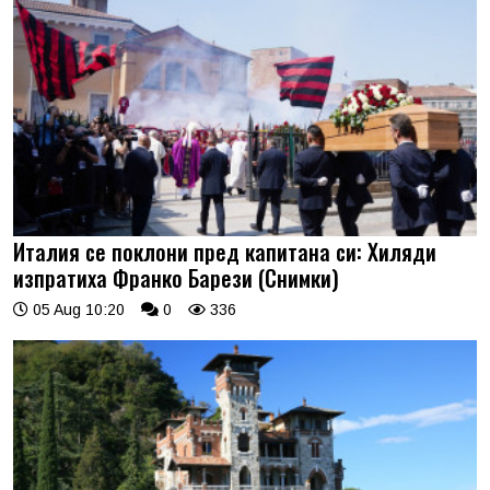
Италия се поклони пред капитана си: Хиляди
изпратиха Франко Барези (Снимки)
05 Aug 10:20
0
336