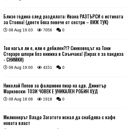
Близо година след раздялата: Ивана РАЗТЪРСИ с истината
за Стояна! (двете бяха повече от сестри – ВИЖ ТУК)
08 Aug 19:03
7056
0
Тоя нагъл ли е, или е дебилен?!? Синковецът на Тони
Стораро шпори без книжка в Слънчака! (Емрах е за пандиза
- СНИМКИ)
08 Aug 19:00
4151
0
Николай Попов за фалшивия пиар на адв. Димитър
Марковски: ТОЗИ ЧОВЕК Е УНИКАЛЕН РОБИН ХУД
08 Aug 18:08
1918
0
Милионерът Владо Загатото искал да снабдява с кафе
новата власт