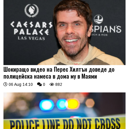
Шокиращо видео на Перес Хилтън доведе до
полицейска намеса в дома му в Маями
06 Aug 14:10
0
882