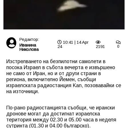
Редактор:
10:41 | 14 Apr
Иванина
24
2191
0
Николова
Изстрелването на безпилотни самолети в
посока Израел в събота вечерта е извършено
не само от Иран, но и от други страни в
региона, включително Йемен, съобщи
израелската радиостанция Kan, позовавайки се
на източници.
По-рано радиостанцията съобщи, че ирански
дронове могат да достигнат израелска
територия между 02.30 и 05.00 часа в неделя
сутринта (01.30 и 04.00 българско).