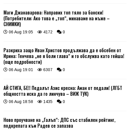
Маги Джанаварова: Направих топ тяло за бански!
(Потребители: Ако това е „топ“, минаваме на мъже –
СНИМКИ)
06 Aug 19:05
4172
0
Разкриха защо Иван Христов продължава да е обсебен от
Ирина: Тенчева „не я боли глава“ и го обслужва като гейша!
(още подробности)
06 Aug 19:01
6307
0
АЙ СТИГА, БЕ!! Педалът Азис кресна: Аман от педали! (ЛГБТ
общността иска да го линчува – ВИЖ ТУК)
06 Aug 18:58
1435
0
Ново проучване на „Галъп“: ДПС със стабилен рейтинг,
подкрепата към Радев се запазва