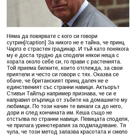
Няма да повярвате с кого си говори
сутрин[/caption] За никого не е тайна, че принц
Чарлз е страстен градинар. И тъй като понякога
му е доста трудно да сподели някои неща с
хората около себе си, го прави с растенията.
Той приема билките, които отглежда, за свои
приятели и често си говори с тях. Оказва се
обаче, че британският принц далеч не е
единственият със странни навици. Актьорът
Стивън Тайлър например признава, че си е
направил огърлица от зъбите на домашните му
любимци. По този начин те винаги са до него,
дори и след кончината им. Кеша също не
отстъпва по странни навици. Певицата споделя,
че прилага уринотерапия за подмладяване. Тя
чула, че този метод запазва красотата и смело