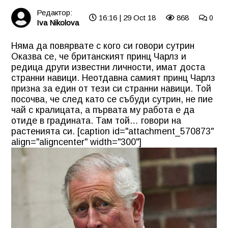
Редактор:
16:16 | 29 Oct 18
868
0
Iva Nikolova
Няма да повярвате с кого си говори сутрин
Оказва се, че британският принц Чарлз и
редица други известни личности, имат доста
странни навици. Неотдавна самият принц Чарлз
призна за един от тези си странни навици. Той
посочва, че след като се събуди сутрин, не пие
чай с кралицата, а първата му работа е да
отиде в градината. Там той… говори на
растенията си. [caption id="attachment_570873"
align="aligncenter" width="300"]