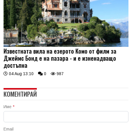
Известната вила на езерото Комо от филм за
Джеймс Бонд е на пазара - и е изненадващо
достъпна
04 Aug 13:10
0
987
КОМЕНТИРАЙ
Име
*
Email