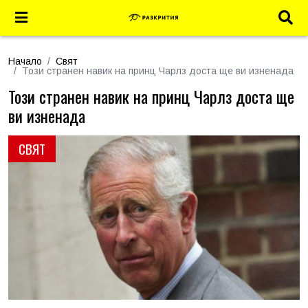
Начало
Свят
Този странен навик на принц Чарлз доста ще ви изненада
Този странен навик на принц Чарлз доста ще
ви изненада
СВЯТ