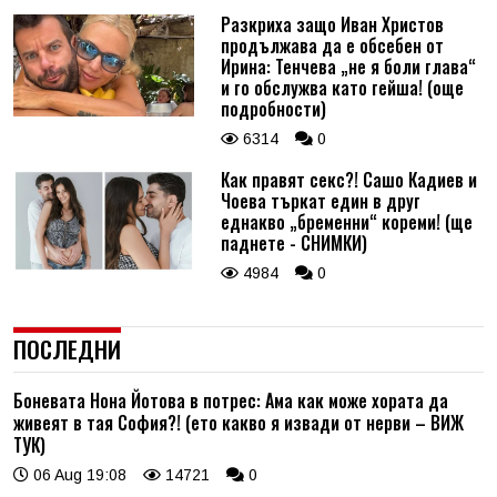
Разкриха защо Иван Христов
продължава да е обсебен от
Ирина: Тенчева „не я боли глава“
и го обслужва като гейша! (още
подробности)
6314
0
Как правят секс?! Сашо Кадиев и
Чоева търкат един в друг
еднакво „бременни“ кореми! (ще
паднете - СНИМКИ)
4984
0
ПОСЛЕДНИ
Боневата Нона Йотова в потрес: Ама как може хората да
живеят в тая София?! (ето какво я извади от нерви – ВИЖ
ТУК)
06 Aug 19:08
14721
0