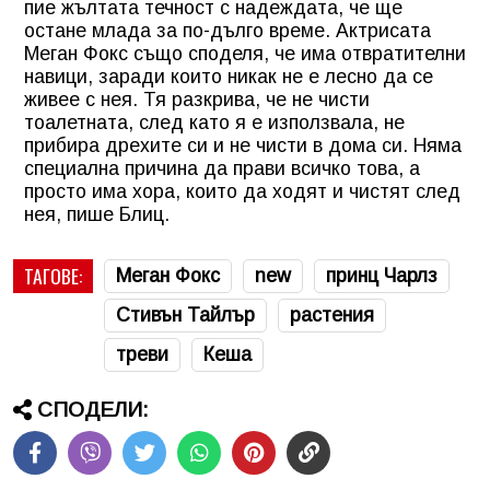
пие жълтата течност с надеждата, че ще
остане млада за по-дълго време. Актрисата
Меган Фокс също споделя, че има отвратителни
навици, заради които никак не е лесно да се
живее с нея. Тя разкрива, че не чисти
тоалетната, след като я е използвала, не
прибира дрехите си и не чисти в дома си. Няма
специална причина да прави всичко това, а
просто има хора, които да ходят и чистят след
нея, пише Блиц.
ТАГОВЕ:
Меган Фокс
new
принц Чарлз
Стивън Тайлър
растения
треви
Кеша
СПОДЕЛИ: