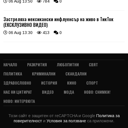
06 Aug 13:50
784
0
Застреляха мексикански инфлуенсър на живо в ТикТок
(ЕКСКЛУЗИВНО ВИДЕО)
06 Aug 13:30
413
0
НАЧАЛО
РАЗКРИТИЯ
ЛЮБОПИТНИ
СВЯТ
ПОЛИТИКА
КРИМИНАЛНИ
СКАНДАЛНИ
ЗДРАВОСЛОВНО
ИСТОРИЯ
КИНО
СПОРТ
НАС НИ ЦИТИРАТ
ВИДЕО
МОДА
НОВО: СНИМКИ!
НОВО: ИНТЕРВЮТА
Този сайт е защитен от reCAPTCHA и Google
Политика за
поверителност
и
Условия за ползване
са приложени.