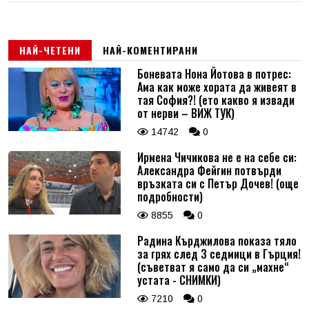
НАЙ-ЧЕТЕНИ
НАЙ-КОМЕНТИРАНИ
Боневата Нона Йотова в потрес:
Ама как може хората да живеят в
тая София?! (ето какво я извади
от нерви – ВИЖ ТУК)
14742
0
Ирмена Чичикова не е на себе си:
Александра Фейгин потвърди
връзката си с Петър Дочев! (още
подробности)
8855
0
Радина Кърджилова показа тяло
за грях след 3 седмици в Гърция!
(съветват я само да си „махне“
устата - СНИМКИ)
7210
0