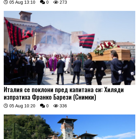
05 Aug 13:10
0
273
Италия се поклони пред капитана си: Хиляди
изпратиха Франко Барези (Снимки)
05 Aug 10:20
0
336