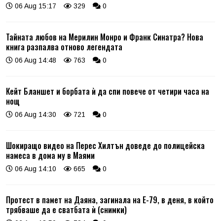
06 Aug 15:17
329
0
Тайната любов на Мерилин Монро и Франк Синатра? Нова
книга разпалва отново легендата
06 Aug 14:48
763
0
Кейт Бланшет и борбата ѝ да спи повече от четири часа на
нощ
06 Aug 14:30
721
0
Шокиращо видео на Перес Хилтън доведе до полицейска
намеса в дома му в Маями
06 Aug 14:10
665
0
Протест в памет на Даяна, загинала на Е-79, в деня, в който
трябваше да е сватбата ѝ (снимки)